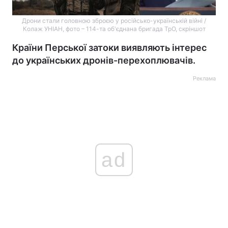
Дрони стали головною зброєю у російсько-українській війні /
Колаж УНІАН, фото – 114-та об'єднана бригада ТрО, скріншот
Країни Перської затоки виявляють інтерес
до українських дронів-перехоплювачів.
Реклама
ad