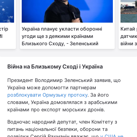
стір
Україна планує укласти оборонні
Китай 
МІ
угоди ще з деякими країнами
датчик
Близького Сходу, - Зеленський
війни 
Війна на Близькому Сході і Україна
Президент Володимир Зеленський заявив, що
Україна може допомогти партнерам
розблокувати Ормузьку протоку
. За його
словами, Україна домовлялася з арабськими
країнами про експорт морських дронів.
Водночас народний депутат, член Комітету з
питань національної безпеки, оборони та
розвідки Сергій Рахманін вважає, що
у США не