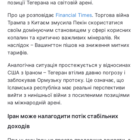
позиції Тегерана на світовій арені.
Про це розповідає
Financial Times
. Торгова війна
Трампа з Китаєм змусила Пекін скористатися
своїм домінуючим становищем у сфері корисних
копалин та критично важливих мінералів. Як
наслідок – Вашингтон пішов на зниження митних
тарифів.
Аналогічна ситуація простежується у відносинах
США з Іраном – Тегеран втілив давню погрозу і
заблокував Ормузьку протоку. Це означає, що
Ісламська республіка має реальні перспективи
вийти з нинішньої війни з посиленими позиціями
на міжнародній арені.
Іран може налагодити потік стабільних
доходів
При цьому Іран не просто продовжує воювати, а