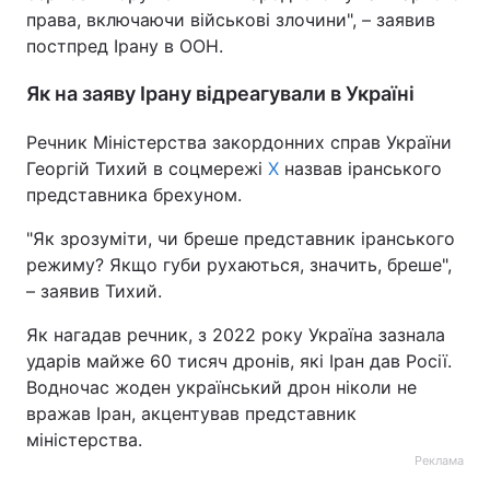
права, включаючи військові злочини", – заявив
Тема оформлення
постпред Ірану в ООН.
Як на заяву Ірану відреагували в Україні
Речник Міністерства закордонних справ України
Георгій Тихий в соцмережі
X
назвав іранського
представника брехуном.
"Як зрозуміти, чи бреше представник іранського
режиму? Якщо губи рухаються, значить, бреше",
– заявив Тихий.
Як нагадав речник, з 2022 року Україна зазнала
ударів майже 60 тисяч дронів, які Іран дав Росії.
Водночас жоден український дрон ніколи не
вражав Іран, акцентував представник
міністерства.
Реклама