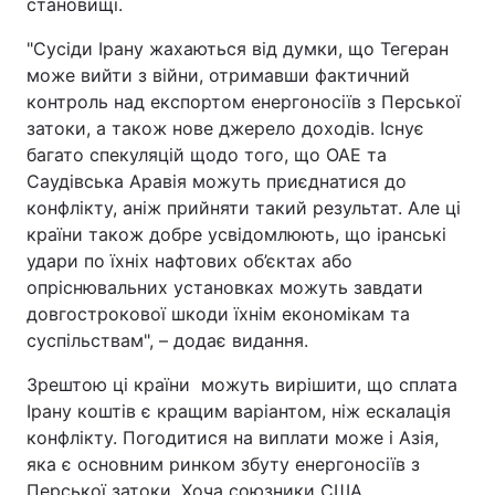
становищі.
"Сусіди Ірану жахаються від думки, що Тегеран
може вийти з війни, отримавши фактичний
контроль над експортом енергоносіїв з Перської
затоки, а також нове джерело доходів. Існує
багато спекуляцій щодо того, що ОАЕ та
Саудівська Аравія можуть приєднатися до
конфлікту, аніж прийняти такий результат. Але ці
країни також добре усвідомлюють, що іранські
удари по їхніх нафтових об’єктах або
опріснювальних установках можуть завдати
довгострокової шкоди їхнім економікам та
суспільствам", – додає видання.
Зрештою ці країни можуть вирішити, що сплата
Ірану коштів є кращим варіантом, ніж ескалація
конфлікту. Погодитися на виплати може і Азія,
яка є основним ринком збуту енергоносіїв з
Перської затоки. Хоча союзники США,