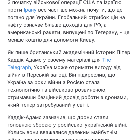
З початку військової операції США та Ізраїлю
проти
Ірану
все частіше можна почути, що це
погано для України. Глобальний стрибок цін на
нафту означає більше доходів для РФ, а
американські ракети, випущені по Тегерану, - це
менше коштів для допомоги Києву.
Як пише британський академічний історик Пітер
Каддік-Адамс у своєму матеріалі для
The
Telegraph
, Україна може отримати вигоду від
війни в Перській затоці. Він підкреслив, що
Україна за роки війни з Росією стала
технологічно та військово розвиненою,
отримавши безцінний досвід роботи з дронами,
який тепер затребуваний у світі.
Каддік-Адамс зазначив, що дрони стали
головною зброєю у російсько-українській війні.
Колись вони вважалися далеким майбутнім
війни, але виявилися дуже ефективними.