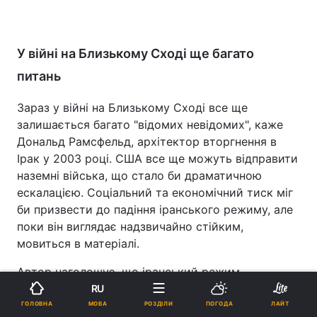
У війні на Близькому Сході ще багато
питань
Зараз у війні на Близькому Сході все ще
залишається багато "відомих невідомих", каже
Дональд Рамсфельд, архітектор вторгнення в
Ірак у 2003 році. США все ще можуть відправити
наземні війська, що стало би драматичною
ескалацією. Соціальний та економічний тиск міг
би призвести до падіння іранського режиму, але
поки він виглядає надзвичайно стійким,
мовиться в матеріалі.
Автор наголошує, що іранський режим
підтримував насильницькі ісламістські
RU
угруповання по всьому Близькому Сходу, зіграв
МОВА
ГОЛОВНА
РОЗДІЛИ
ПОГОДА
ЛАЙТ