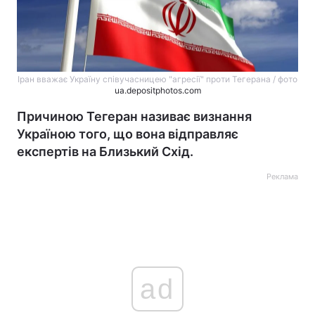
Іран вважає Україну співучасницею "агресії" проти Тегерана / фото
ua.depositphotos.com
Причиною Тегеран називає визнання
Україною того, що вона відправляє
експертів на Близький Схід.
Реклама
ad