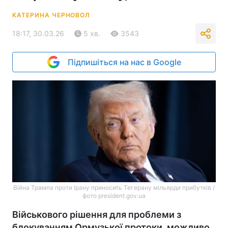
КАТЕРИНА ЧЕРНОВОЛ
18:17, 30.03.26
5 хв.
3543
Підпишіться на нас в Google
Війна Трампа проти Ірану приносить Тегерану мільярди прибутків /
фото president.gov.ua
Військового рішення для проблеми з
блокуванням Ормузької протоки, можливо