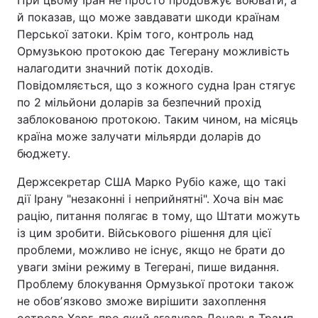
й показав, що може завдавати шкоди країнам
Перської затоки. Крім того, контроль над
Ормузькою протокою дає Тегерану можливість
налагодити значний потік доходів.
Повідомляється, що з кожного судна Іран стягує
по 2 мільйони доларів за безпечний прохід
заблокованою протокою. Таким чином, на місяць
країна може залучати мільярди доларів до
бюджету.
Держсекретар США Марко Рубіо каже, що такі
дії Ірану "незаконні і неприйнятні". Хоча він має
рацію, питання полягає в тому, що Штати можуть
із цим зробити. Військового рішення для цієї
проблеми, можливо не існує, якщо не брати до
уваги зміни режиму в Тегерані, пише видання.
Проблему блокування Ормузької протоки також
не обовʼязково зможе вирішити захоплення
острова Харг, про який згадував Дональд Трамп.