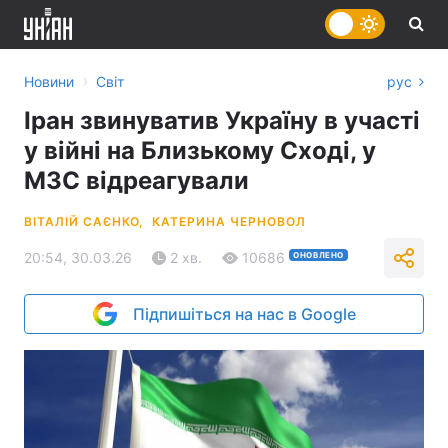
›
Новини
Світ
рус
Іран звинуватив Україну в участі
у війні на Близькому Сході, у
МЗС відреагували
ВІТАЛІЙ САЄНКО,
КАТЕРИНА ЧЕРНОВОЛ
20:54, 30.03.26
2 хв.
10686
ОНОВЛЕНО
Підпишіться на нас в Google