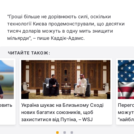
"Гроші більше не дорівнюють силі, оскільки
технології Києва продемонстрували, що десятки
тисяч доларів можуть в одну мить знищити
мільярди", – пише Каддік-Адамс.
ЧИТАЙТЕ ТАКОЖ:
новить
Україна шукає на Близькому Сході
Перег
нових багатих союзників, щоб
можуть
захиститися від Путіна, – WSJ
"найб