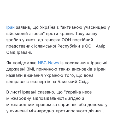
Головна
Війна
Іран
заявив, що Україна є "активною учасницею у
військовій агресії" проти країни. Таку заяву
Україна
Політика
зробив у листі до генсека ООН постійний
Економіка
Світ
представник Ісламської Республіки в ООН Амір
Саїд Іравані.
Спорт
Наука
Як повідомляє
NBC News
із посиланням іранські
Техно і зв'язок
Лайт
державні ЗМІ, причиною таких висновків в Ірані
назвали визнання Україною того, що вона
Зброя
Інциденти
відправляє експертів на Близький Схід.
Здоров'я
Туризм
В листі Іравані сказано, що "Україна несе
міжнародну відповідальність згідно з
Цікавинки
Погода
міжнародним правом за сприяння або допомогу
у вчиненні міжнародно-протиправного діяння".
Екологія
Регіони