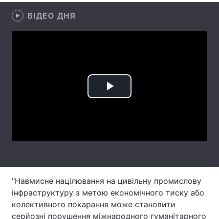
ВІДЕО ДНЯ
Лонгріди
Відео з Youtube
Статті
Інтерв'ю
Думки
Архів
Вакансії
Play
Контакти
Video
Послуги
"Навмисне націлювання на цивільну промислову
інфраструктуру з метою економічного тиску або
колективного покарання може становити
серйозні порушення міжнародного гуманітарного