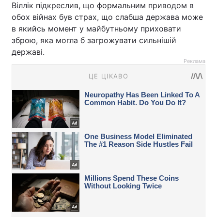
Віллік підкреслив, що формальним приводом в
обох війнах був страх, що слабша держава може
в якийсь момент у майбутньому приховати
зброю, яка могла б загрожувати сильнішій
державі.
Реклама