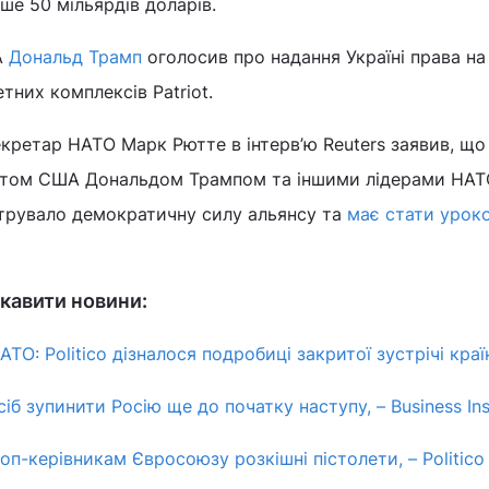
ше 50 мільярдів доларів.
А
Дональд Трамп
оголосив про надання Україні права на
тних комплексів Patriot.
екретар НАТО Марк Рютте в інтерв’ю Reuters заявив, що
ентом США Дональдом Трампом та іншими лідерами НАТ
струвало демократичну силу альянсу та
має стати урок
кавити новини:
ТО: Politico дізналося подробиці закритої зустрічі краї
б зупинити Росію ще до початку наступу, – Business Ins
п-керівникам Євросоюзу розкішні пістолети, – Politico