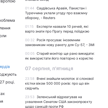
 Європою
01:44
Саудівська Аравія, Пакистан і
Туреччина уклали угоду про взаємну
оборону, - Reuters
Проблема
01:15
Експерти назвали 10 речей, які
лення
варто знати про Прагу перед поїздкою
коли
00:32
Росія просуває іноземним
замовникам нову ракету для Су-57, - ЗМІ
00:05
Старий монітор ще рано викидати:
як використати його повторно з користю
ярдів
07 серпня, п'ятниця
верджують
23:58
Вчені знайшли молоток зі слонової
27 році.
кістки віком 500 000 років: про що він
свідчить
ках
23:53
Зеленський відреагував на
ня
ухвалення Сенатом США законопроєкту
щодо санкцій проти РФ