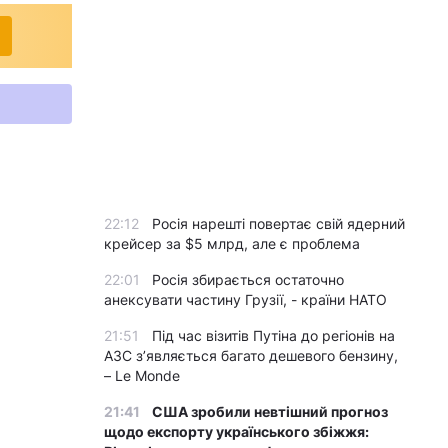
22:12
Росія нарешті повертає свій ядерний
крейсер за $5 млрд, але є проблема
22:01
Росія збирається остаточно
анексувати частину Грузії, - країни НАТО
21:51
Під час візитів Путіна до регіонів на
АЗС з’являється багато дешевого бензину,
– Le Monde
21:41
США зробили невтішний прогноз
щодо експорту українського збіжжя: