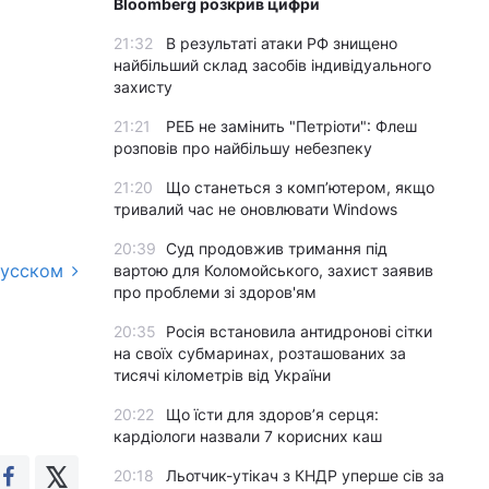
Bloomberg розкрив цифри
21:32
В результаті атаки РФ знищено
найбільший склад засобів індивідуального
захисту
21:21
РЕБ не замінить "Петріоти": Флеш
розповів про найбільшу небезпеку
21:20
Що станеться з комп’ютером, якщо
тривалий час не оновлювати Windows
20:39
Суд продовжив тримання під
русском
вартою для Коломойського, захист заявив
про проблеми зі здоров'ям
20:35
Росія встановила антидронові сітки
на своїх субмаринах, розташованих за
тисячі кілометрів від України
20:22
Що їсти для здоров’я серця:
кардіологи назвали 7 корисних каш
20:18
Льотчик-утікач з КНДР уперше сів за