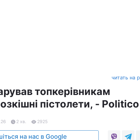
читать на 
арував топкерівникам
зкішні пістолети, - Politico
.26
2 хв.
2925
іться на нас в Google