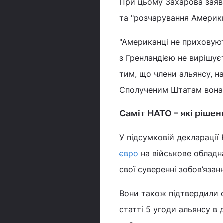
При цьому Захарова заяв
та "розчарування Америк
"Американці не приховуют
з Гренландією не вирішує
тим, що члени альянсу, н
Сполученим Штатам вона б
Саміт НАТО – які ріше
У підсумковій деклараці
євро
на військове обладн
свої суверенні зобов’яза
Вони також підтвердили с
статті 5 угоди альянсу в