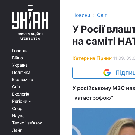
›
Новини
Світ
У Росії влаш
ІНФОРМАЦІЙНЕ
на саміті Н
АГЕНТСТВО
Головна
Катерина Гірник
Війна
11:09, 09.
Україна
Підпиш
Політика
Економіка
Світ
У російському МЗС наз
Екологія
"катастрофою"
Регіони
Спорт
Наука
Техно і зв'язок
Лайт