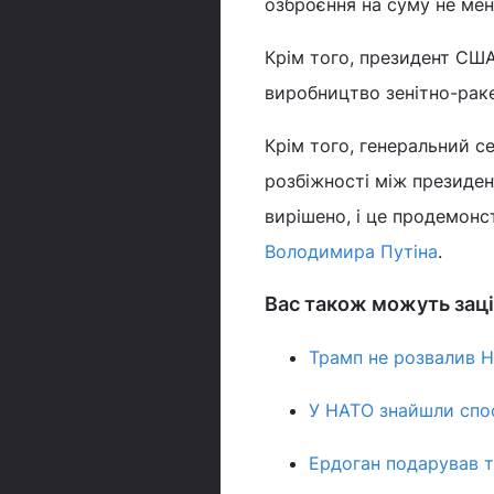
озброєння на суму не мен
Крім того, президент СШ
виробництво зенітно-раке
Крім того, генеральний с
розбіжності між презид
вирішено, і це продемон
Володимира Путіна
.
Вас також можуть заці
Трамп не розвалив НА
У НАТО знайшли спосі
Ердоган подарував то