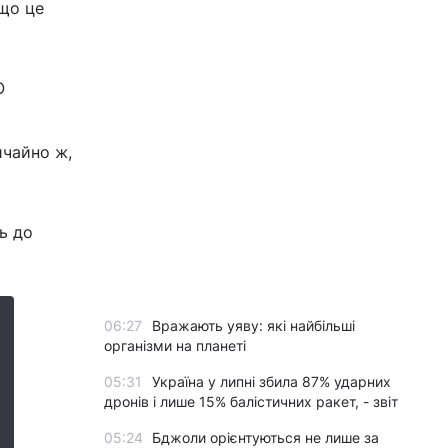
 що це
О
ичайно ж,
ь до
06:27
Вражають уяву: які найбільші
організми на планеті
05:31
Україна у липні збила 87% ударних
дронів і лише 15% балістичних ракет, - звіт
05:24
Бджоли орієнтуються не лише за