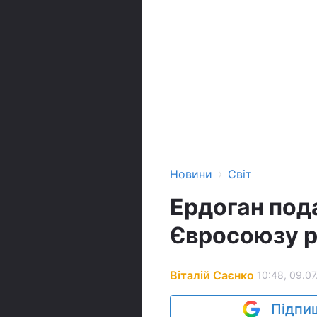
›
Новини
Світ
Ердоган под
Євросоюзу ро
Віталій Саєнко
10:48, 09.07
Підпиш