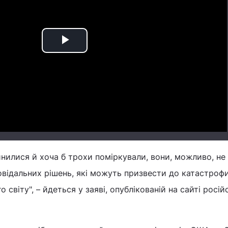
Play
Video
нилися й хоча б трохи поміркували, вони, можливо, не
овідальних рішень, які можуть призвести до катастроф
о світу", – йдеться у заяві, опублікованій на сайті росі