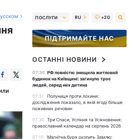
русском
RU
+20
ПОСЛУГИ
ння
ПІДТРИМАЙТЕ НАС
ОСТАННІ НОВИНИ
07:36
РФ повністю знищила житловий
будинок на Київщині: загинуло троє
людей, серед них дитина
зили
07:31
Полуниця проти лохини:
дослідження показало, в якій ягоді більше
поживних речовин
07:30
Три Спаси, Успіння та Усікновення:
православний календар на серпень 2026
07:10
Магнітна буря охопить Землю: