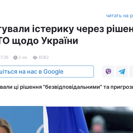
читать на 
тували істерику через ріше
АТО щодо України
07.26
2 хв.
4082
іться на нас в Google
вали ці рішення "безвідповідальними" та пригро