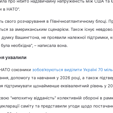
ила про нібито надзвичайну напруженість між США та
и в НАТО".
ь свого розчарування в Північноатлантичному блоці. 
ться за американським сценарієм. Також існує невдово
а думку Вашингтона, не проявили належної підтримки, 
ула необхідна", – написала вона.
ння ухвалили
ї НАТО союзники
зобов’язуються виділити Україні 70 міль
ання, допомогу та навчання у 2026 році, а також підт
ння підтримувати щонайменше еквівалентний рівень у 20
вою "непохитну відданість" колективній обороні в рам
 декларації саміту та представили угоди щодо постачан