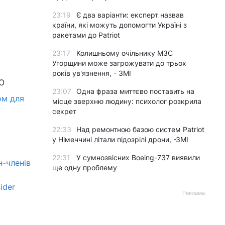
23:19
Є два варіанти: експерт назвав
країни, які можуть допомогти Україні з
ракетами до Patriot
23:17
Колишньому очільнику МЗС
Угорщини може загрожувати до трьох
років ув'язнення, - ЗМІ
О
23:07
Одна фраза миттєво поставить на
ом для
місце зверхню людину: психолог розкрила
секрет
22:33
Над ремонтною базою систем Patriot
у Німеччині літали підозрілі дрони, -ЗМІ
22:31
У сумнозвісних Boeing-737 виявили
н-членів
ще одну проблему
ider
Реклама