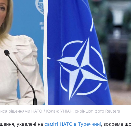
лися рішеннями НАТО / Колаж УНІАН, скріншот, фото Reuters
ішення, ухвалені на
саміті НАТО в Туреччині
, зокрема щ