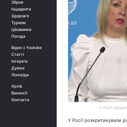
Зброя
Інциденти
Здоров'я
Туризм
Цікавинки
Погода
Відео з Youtube
Статті
Інтерв'ю
Думки
Лонгріди
Архів
Вакансії
Контакти
У Росії обури
У Росії розкритикували р