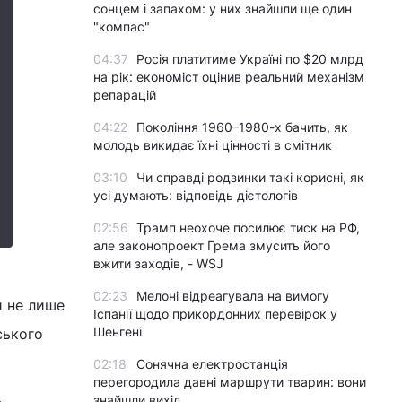
сонцем і запахом: у них знайшли ще один
"компас"
04:37
Росія платитиме Україні по $20 млрд
на рік: економіст оцінив реальний механізм
репарацій
04:22
Покоління 1960–1980-х бачить, як
молодь викидає їхні цінності в смітник
03:10
Чи справді родзинки такі корисні, як
усі думають: відповідь дієтологів
02:56
Трамп неохоче посилює тиск на РФ,
але законопроект Грема змусить його
вжити заходів, - WSJ
02:23
Мелоні відреагувала на вимогу
и не лише
Іспанії щодо прикордонних перевірок у
Шенгені
йського
02:18
Сонячна електростанція
перегородила давні маршрути тварин: вони
знайшли вихід