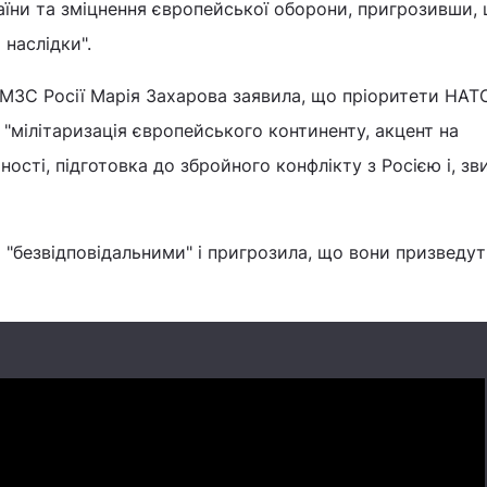
аїни та зміцнення європейської оборони, пригрозивши,
 наслідки".
 МЗС Росії Марія Захарова заявила, що пріоритети НАТ
"мілітаризація європейського континенту, акцент на
ості, підготовка до збройного конфлікту з Росією і, зв
я "безвідповідальними" і пригрозила, що вони призведут