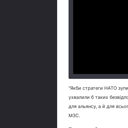
"Якби стратеги НАТО зупи
ухвалили б таких безвідп
для альянсу, а й для всьог
МЗС.