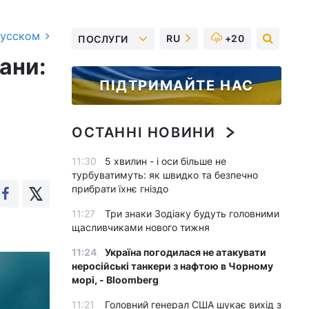
русском
RU
+20
ПОСЛУГИ
ани:
ПІДТРИМАЙТЕ НАС
ОСТАННІ НОВИНИ
11:30
5 хвилин - і оси більше не
турбуватимуть: як швидко та безпечно
прибрати їхнє гніздо
11:27
Три знаки Зодіаку будуть головними
щасливчиками нового тижня
11:24
Україна погодилася не атакувати
неросійські танкери з нафтою в Чорному
морі, - Bloomberg
11:21
Головний генерал США шукає вихід з