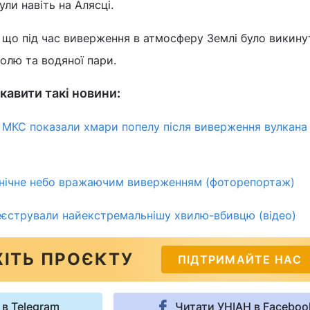
ли навіть на Алясці.
, що під час виверження в атмосферу Землі було викину
золю та водяної пари.
кавити такі новини:
а МКС показали хмари попелу після виверження вулкана 
в нічне небо вражаючим виверженням (фоторепортаж)
еєстрували найекстремальнішу хвилю-вбивцю (відео)
ІТЬ ПРОЄКТУ
ПІДТРИМАЙТЕ НАС
 в Telegram
Читати УНІАН в Faceboo