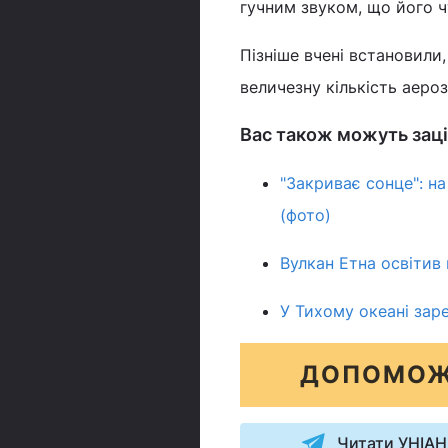
гучним звуком, що його чу
Пізніше вчені встановили
величезну кількість аеро
Вас також можуть заці
"Закриває сонце": н
(фото)
Вулкан Етна освіти
У Тихому океані зар
ДОПОМОЖ
Читати УНІАН