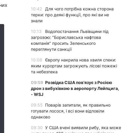
них
10:42
Для чого потрібна кожна сторона
терки: про деякі функції, про які ви не
знали
10:13
Водопостачання Львівщини під
загрозою: "Бориславська нафтова
компанія" просить Зеленського
переглянути санкції
10:08
Європу накрила нова хвиля спеки:
яким курортам загрожують лісові пожежі
та небезпека
09:59
Розвідка США пов’язує з Росією
дрон з вибухівкою в аеропорту Лейпцига,
- WSJ
09:55
Поварів запитали, як правильно
готувати лосося, і всі вони відповіли
однаково
09:30
У США вчені виявили рибу, яка може