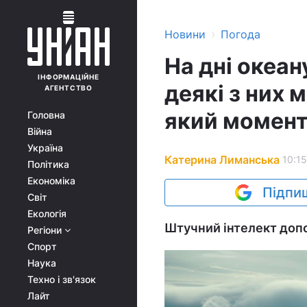
›
Новини
Погода
На дні океан
ІНФОРМАЦІЙНЕ
деякі з них 
АГЕНТСТВО
який момен
Головна
Війна
Україна
Катерина Лиманська
10:15
Політика
Економіка
Підпиш
Світ
Екологія
Штучний інтелект допо
Регіони
Спорт
Наука
Техно і зв'язок
Лайт