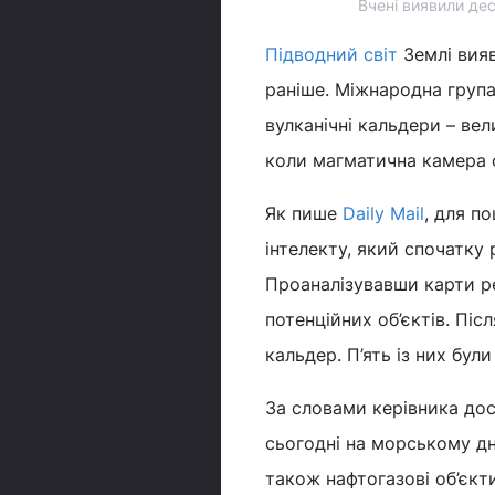
Вчені виявили дес
Підводний світ
Землі вияв
раніше. Міжнародна група
вулканічні кальдери – ве
коли магматична камера 
Як пише
Daily Mail
, для п
інтелекту, який спочатку
Проаналізувавши карти р
потенційних об’єктів. Піс
кальдер. П’ять із них бул
За словами керівника до
сьогодні на морському дн
також нафтогазові об’єкт