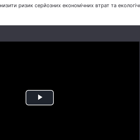
знизити ризик серйозних економічних втрат та екологіч
Play
Video