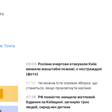
то
в Тонга
08:09
Росіяни вчергове атакували Київ:
виникли масштабні пожежі, є постраждалі
(фото)
07:55
Чи можна їсти огризок яблука: що
станеться, якщо проковтнути насіння
07:36
РФ повністю знищила житловий
будинок на Київщині: загинуло троє
людей, серед них дитина
k