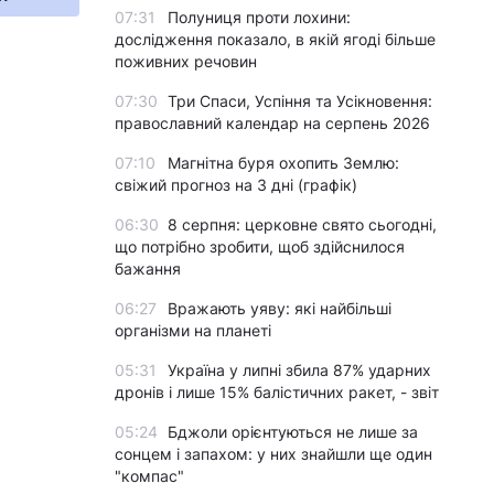
07:31
Полуниця проти лохини:
дослідження показало, в якій ягоді більше
поживних речовин
07:30
Три Спаси, Успіння та Усікновення:
православний календар на серпень 2026
07:10
Магнітна буря охопить Землю:
свіжий прогноз на 3 дні (графік)
06:30
8 серпня: церковне свято сьогодні,
що потрібно зробити, щоб здійснилося
бажання
06:27
Вражають уяву: які найбільші
організми на планеті
05:31
Україна у липні збила 87% ударних
дронів і лише 15% балістичних ракет, - звіт
05:24
Бджоли орієнтуються не лише за
сонцем і запахом: у них знайшли ще один
"компас"