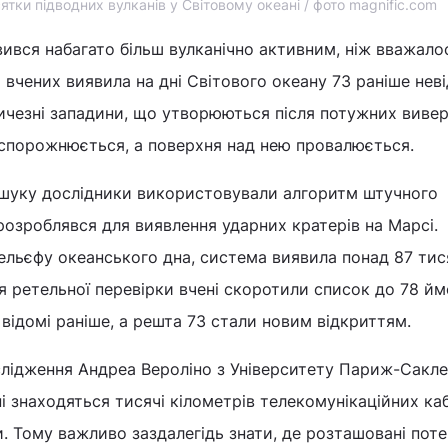
ятки підводних вулканів у Світовому океані / фото magnific.com
ився набагато більш вулканічно активним, ніж вважало
 вчених виявила на дні Світового океану 73 раніше нев
личезні западини, що утворюються після потужних виве
спорожнюється, а поверхня над нею провалюється.
ошуку дослідники використовували алгоритм штучного
 розроблявся для виявлення ударних кратерів на Марсі.
ельєфу океанського дна, система виявила понад 87 тис
ля ретельної перевірки вчені скоротили список до 78 й
и відомі раніше, а решта 73 стали новим відкриттям.
слідження Андреа Вероліно з Університету Париж-Сакле
і знаходяться тисячі кілометрів телекомунікаційних каб
и. Тому важливо заздалегідь знати, де розташовані пот