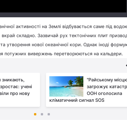
нічної активності на Землі відбувається саме під водо
и вкрай складно. Зазвичай рух тектонічних плит призво
та утворення нової океанічної кори. Однак іноді форму
після потужних вивержень перетворюються на кальдери.
 зникають,
"Райському місц
зростає: учені
загрожує катаст
віли про нову
ООН оголосила
кліматичний сигнал SOS