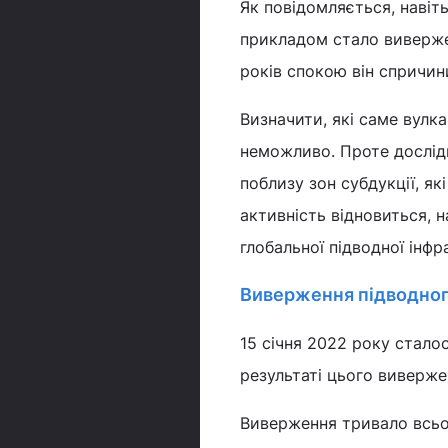
Як повідомляється, навіт
прикладом стало виверже
років спокою він спричи
Визначити, які саме вулк
неможливо. Проте дослід
поблизу зон субдукції, я
активність відновиться, 
глобальної підводної інф
Виверження підводног
15 січня 2022 року сталос
результаті цього виверже
Виверження тривало всьо