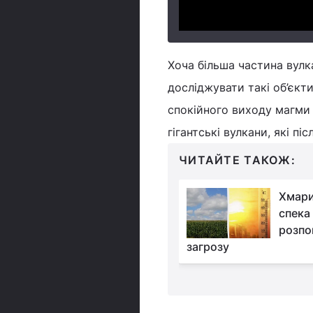
Хоча більша частина вулка
досліджувати такі об’єкт
спокійного виходу магми 
гігантські вулкани, які 
ЧИТАЙТЕ ТАКОЖ:
По всій Європі
Хмари
несподівано
спека 
зафіксували рідкісне
розпо
бі (фото)
загрозу