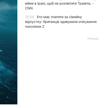
війни в Ірані, щоб не розлютити Трампа, -
CNN
10:56
Хто має платити за сімейну
відпустку: британців здивували очікування
покоління Z
Реклама