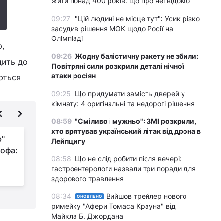
жити понад 400 років: що про неї відомо
09:27
"Цій людині не місце тут": Усик різко
засудив рішення МОК щодо Росії на
Олімпіаді
ю,
09:26
Жодну балістичну ракету не збили:
дить до
Повітряні сили розкрили деталі нічної
атаки росіян
ються
09:25
Що придумати замість дверей у
кімнату: 4 оригінальні та недорогі рішення
08:59
"Сміливо і мужньо": ЗМІ розкрили,
хто врятував український літак від дрона в
ю"
По всій Європі
Лейпцигу
рофа:
несподівано
08:58
Що не слід робити після вечері:
зафіксували рідкісне
гастроентерологи назвали три поради для
явище в небі (фото)
з
здорового травлення
08:34
Вийшов трейлер нового
ОНОВЛЕНО
римейку "Афери Томаса Крауна" від
Майкла Б. Джордана