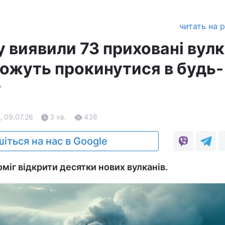
читать на 
у виявили 73 приховані вулк
можуть прокинутися в будь-
т
, 09.07.26
3 хв.
438
іться на нас в Google
міг відкрити десятки нових вулканів.