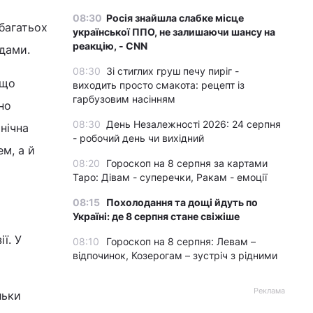
08:30
Росія знайшла слабке місце
 багатьох
української ППО, не залишаючи шансу на
реакцію, - CNN
дами.
08:30
Зі стиглих груш печу пиріг -
 що
виходить просто смакота: рецепт із
гарбузовим насінням
но
08:30
День Незалежності 2026: 24 серпня
нічна
- робочий день чи вихідний
м, а й
08:20
Гороскоп на 8 серпня за картами
Таро: Дівам - суперечки, Ракам - емоції
08:15
Похолодання та дощі йдуть по
Україні: де 8 серпня стане свіжіше
ї. У
08:10
Гороскоп на 8 серпня: Левам –
відпочинок, Козерогам – зустріч з рідними
Реклама
льки