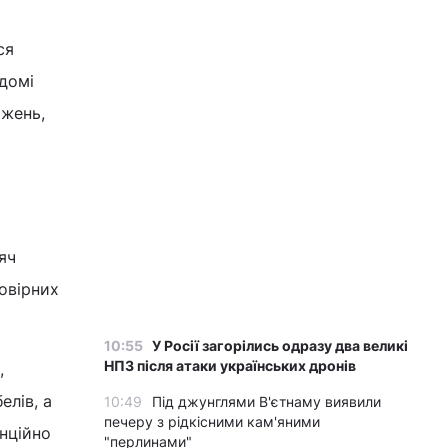
ся
ідомі
ржень,
яч
мовірних
10:55
У Росії загорілись одразу два великі
НПЗ після атаки українських дронів
,
елів, а
10:49
Під джунглями В'єтнаму виявили
печеру з рідкісними кам'яними
енційно
"перлинами"