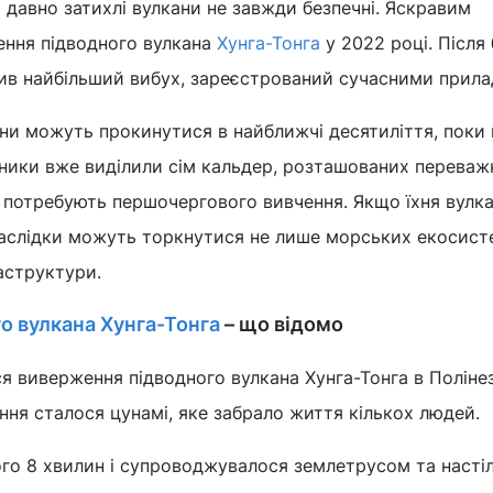
ь давно затихлі вулкани не завжди безпечні. Яскравим
ння підводного вулкана
Хунга-Тонга
у 2022 році. Після
нив найбільший вибух, зареєстрований сучасними прила
ани можуть прокинутися в найближчі десятиліття, поки
ники вже виділили сім кальдер, розташованих переваж
кі потребують першочергового вивчення. Якщо їхня вулка
наслідки можуть торкнутися не лише морських екосисте
раструктури.
о вулкана Хунга-Тонга
– що відомо
я виверження підводного вулкана Хунга-Тонга в Полінезі
ння сталося цунамі, яке забрало життя кількох людей.
го 8 хвилин і супроводжувалося землетрусом та насті