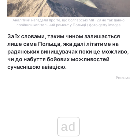
Аналітики нагадали про те, що болгарські МіГ-29 не так давно
пройшли капітальний ремонт у Польщі / фото getty images
За їх словами, таким чином залишається
лише сама Польща, яка далі літатиме на
радянських винищувачах поки це можливо,
чи до набуття бойових можливостей
сучаснішою авіацією.
Реклама
ad