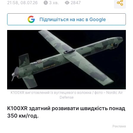
21:58, 08.07.26
3 хв.
2847
Підпишіться на нас в Google
K100XR виготовлений із вуглецевого волокна / фото – Nordic Air
Defense
K100XR здатний розвивати швидкість понад
350 км/год.
Реклама