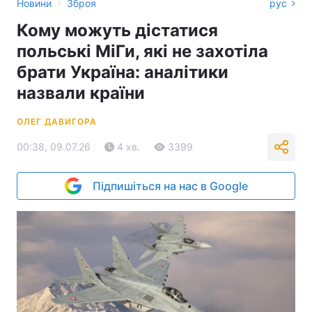
›
Новини
Зброя
рус
Кому можуть дістатися
польські МіГи, які не захотіла
брати Україна: аналітики
назвали країни
ОЛЕГ ДАВИГОРА
00:38, 09.07.26
4 хв.
3399
Підпишіться на нас в Google