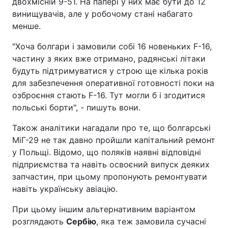
двохмісній 9-51. На папері у них має бути до 12
винищувачів, але у робочому стані набагато
менше.
"Хоча болгари і замовили собі 16 новеньких F-16,
частину з яких вже отримано, радянські літаки
будуть підтримуватися у строю ще кілька років
для забезпечення оперативної готовності поки на
озброєння стають F-16. Тут могли б і згодитися
польські борти", - пишуть вони.
Також аналітики нагадали про те, що болгарські
МіГ-29 не так давно пройшли капітальний ремонт
у Польщі. Відомо, що поляків наявні відповідні
підприємства та навіть освоєний випуск деяких
запчастин, при цьому пропонують ремонтувати
навіть українську авіацію.
При цьому іншим альтернативним варіантом
розглядають
Сербію
, яка теж замовила сучасні