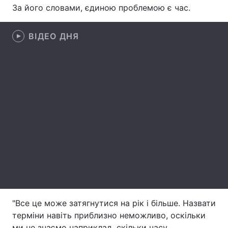
За його словами, єдиною проблемою є час.
Лонгріди
ВІДЕО ДНЯ
Відео з Youtube
Статті
Інтерв'ю
Думки
Архів
Вакансії
Контакти
Послуги
"Все це може затягнутися на рік і більше. Назвати
терміни навіть приблизно неможливо, оскільки
ми не знаємо наприклад, скільки часу