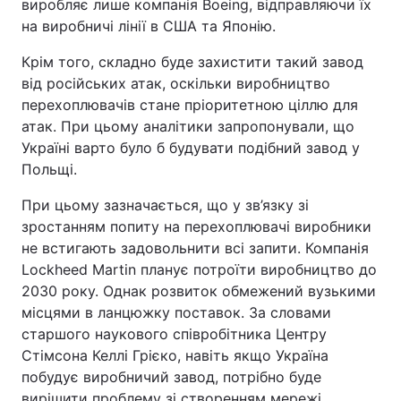
виробляє лише компанія Boeing, відправляючи їх
на виробничі лінії в США та Японію.
Крім того, складно буде захистити такий завод
від російських атак, оскільки виробництво
перехоплювачів стане пріоритетною ціллю для
атак. При цьому аналітики запропонували, що
Україні варто було б будувати подібний завод у
Польщі.
При цьому зазначається, що у зв’язку зі
зростанням попиту на перехоплювачі виробники
не встигають задовольнити всі запити. Компанія
Lockheed Martin планує потроїти виробництво до
2030 року. Однак розвиток обмежений вузькими
місцями в ланцюжку поставок. За словами
старшого наукового співробітника Центру
Стімсона Келлі Грієко, навіть якщо Україна
побудує виробничий завод, потрібно буде
вирішити проблему зі створенням мережі