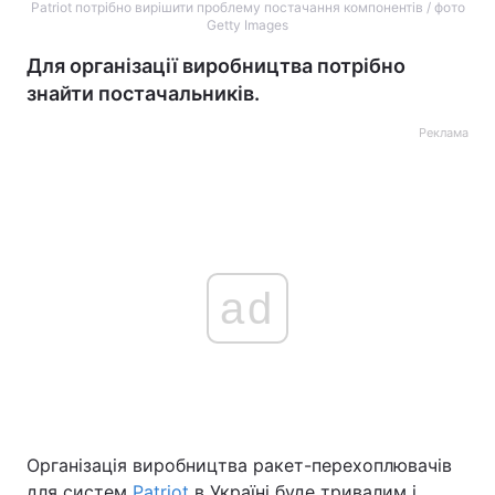
Patriot потрібно вирішити проблему постачання компонентів / фото
Getty Images
Для організації виробництва потрібно
знайти постачальників.
Реклама
ad
Організація виробництва ракет-перехоплювачів
для систем
Patriot
в Україні буде тривалим і