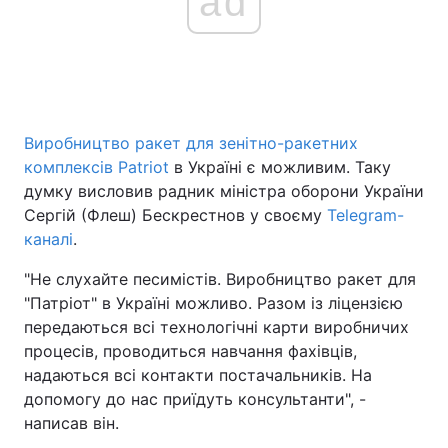
ad
Головна
Війна
Україна
Політика
Виробництво ракет для зенітно-ракетних
комплексів Patriot
в Україні є можливим. Таку
Економіка
Світ
думку висловив радник міністра оборони України
Сергій (Флеш) Бескрестнов у своєму
Telegram-
Спорт
Наука
каналі
.
Техно і зв'язок
Лайт
"Не слухайте песимістів. Виробництво ракет для
"Патріот" в Україні можливо. Разом із ліцензією
Зброя
Інциденти
передаються всі технологічні карти виробничих
процесів, проводиться навчання фахівців,
Здоров'я
Туризм
надаються всі контакти постачальників. На
Цікавинки
Погода
допомогу до нас приїдуть консультанти", -
написав він.
Екологія
Регіони