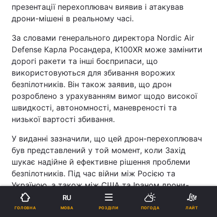
презентації перехоплювач виявив і атакував
дрони-мішені в реальному часі.
За словами генерального директора Nordic Air
Defense Карла Росандера, K100XR може замінити
дорогі ракети та інші боєприпаси, що
використовуються для збивання ворожих
безпілотників. Він також заявив, що дрон
розроблено з урахуванням вимог щодо високої
швидкості, автономності, маневреності та
низької вартості збивання.
У виданні зазначили, що цей дрон-перехоплювач
був представлений у той момент, коли Захід
шукає надійне й ефективне рішення проблеми
безпілотників. Під час війни між Росією та
Україною, а також між США та Іраном дрони-
перехоплювачі продемонстрували свій потенціал.
RU
МОВА
ГОЛОВНА
РОЗДІЛИ
ПОГОДА
ЛАЙТ
У Nordic Air Defense розповіли, що K100XR має