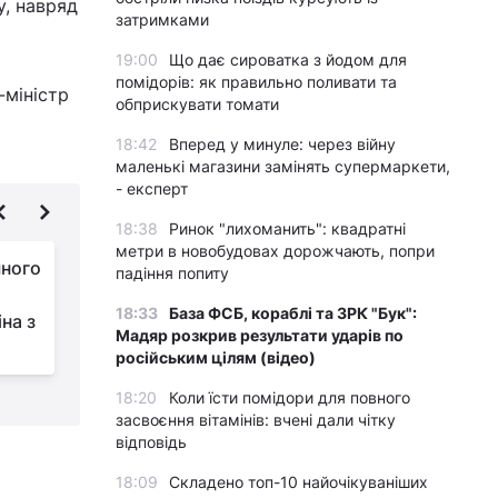
у, навряд
затримками
19:00
Що дає сироватка з йодом для
помідорів: як правильно поливати та
-міністр
обприскувати томати
18:42
Вперед у минуле: через війну
маленькі магазини замінять супермаркети,
- експерт
18:38
Ринок "лихоманить": квадратні
метри в новобудовах дорожчають, попри
шного
Трамп не підірвав
падіння попиту
НАТО: Politico
18:33
База ФСБ, кораблі та ЗРК "Бук":
на з
дізналося деталі
Мадяр розкрив результати ударів по
закритої зустрічі країн-членів
с
російським цілям (відео)
18:20
Коли їсти помідори для повного
засвоєння вітамінів: вчені дали чітку
відповідь
18:09
Складено топ-10 найочікуваніших