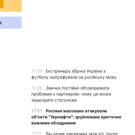
k
17:39
Екстренера збірної України з
футболу оштрафували за російську мову
17:29
Звичка постійно обговорювати
проблеми з партнером: чому це може
зашкодити стосункам
17:27
Росіяни масовано атакували
обʼєкти "Укрнафти": зруйновано критично
важливе обладнання
17:21
Він лазив деревами, мов кіт, проте