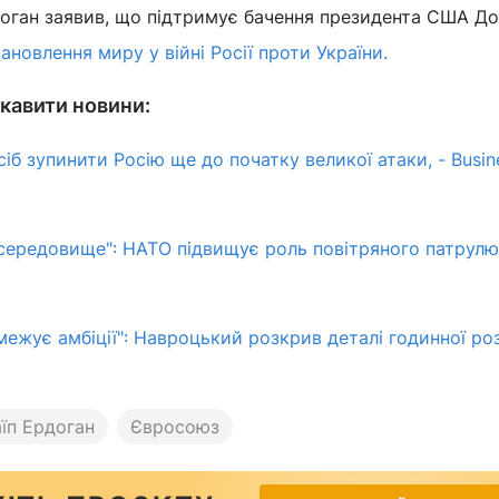
доган заявив, що підтримує бачення президента США Д
ановлення миру у війні Росії проти України.
кавити новини:
б зупинити Росію ще до початку великої атаки, - Busin
середовище": НАТО підвищує роль повітряного патрулю
ежує амбіції": Навроцький розкрив деталі годинної ро
їп Ердоган
Євросоюз