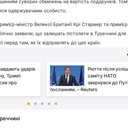
шенням суворих обмежень на вартість подарунків. Том
атися одержувачами особисто.
прем’єр-міністр Великої Британії Крі Стармер та прем’єр
блічно заявили, що залишать пістолети в Туреччині для
ії перед тим, як їх відправлять до цих країн.
авдають ударів
Рютте після успі
ну, Трамп
саміту НАТО
сив про
звернувся до Путі
посланням, – Reuters
уреччині