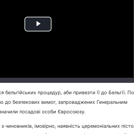
Play
Video
 бельгійських процедур, аби привезти її до Бельгії. П
дно до безпекових вимог, запроваджених Генеральним
азначили посадові особи Євросоюзу.
з чиновників, імовірно, наявність церемоніальних пісто