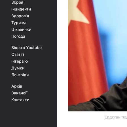
Зброя
Інциденти
Здоров'я
Туризм
Цікавинки
Погода
Відео з Youtube
Статті
Інтерв'ю
Думки
Лонгріди
Архів
Вакансії
Контакти
Ердоган по