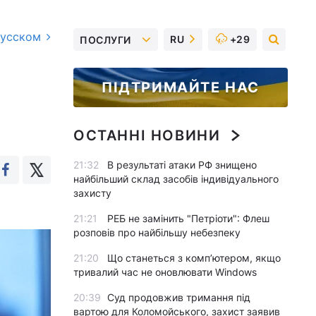
русском
RU
+29
ПОСЛУГИ
ПІДТРИМАЙТЕ НАС
ОСТАННІ НОВИНИ
21:32
В результаті атаки РФ знищено
найбільший склад засобів індивідуального
захисту
21:21
РЕБ не замінить "Петріоти": Флеш
розповів про найбільшу небезпеку
21:20
Що станеться з комп’ютером, якщо
тривалий час не оновлювати Windows
20:39
Суд продовжив тримання під
вартою для Коломойського, захист заявив