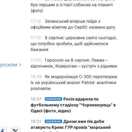
був першим в історії собакою на планеті
(фото)
17:18
Зеленський вперше поїде з
офіційним візитом до Сербії: названо дату
17:10
8 серпня: церковне свято сьогодні,
що потрібно зробити, щоб здійснилося
бажання
17:00
Гороскоп на 8 серпня: Левам –
русском
відпочинок, Козерогам – зустріч з рідними
16:49
Як модернізація С-300 перетворює
їх на український аналог Patriot: аналітики
розповіли
16:37
Росія вдарила по
ОНОВЛЕНО
футбольному стадіону "Чорноморець" в
Одесі (фото, відео)
16:31
Дрони вже пів доби
ОНОВЛЕНО
атакують Крим: ГУР провів "морський