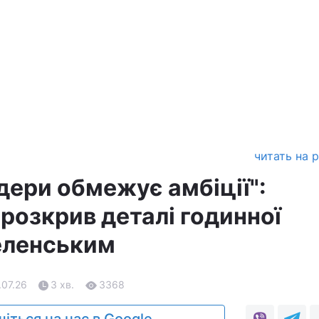
читать на 
дери обмежує амбіції":
розкрив деталі годинної
еленським
.07.26
3 хв.
3368