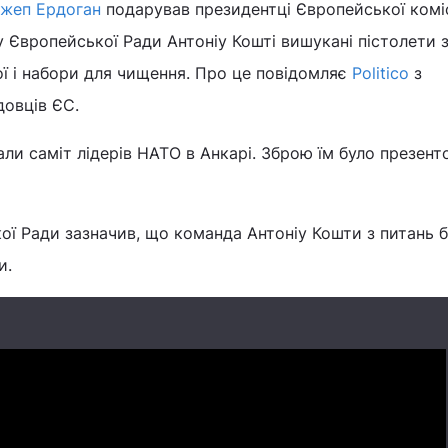
жеп Ердоган
подарував президентці Європейської коміс
у Європейської Ради Антоніу Кошті вишукані пістолети 
ої і набори для чищення. Про це повідомляє
Politico
з
довців ЄС.
али саміт лідерів НАТО в Анкарі. Зброю їм було презент
ї Ради зазначив, що команда Антоніу Кошти з питань 
и.