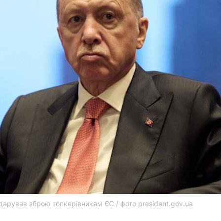
дарував зброю топкерівникам ЄС / фото president.gov.ua