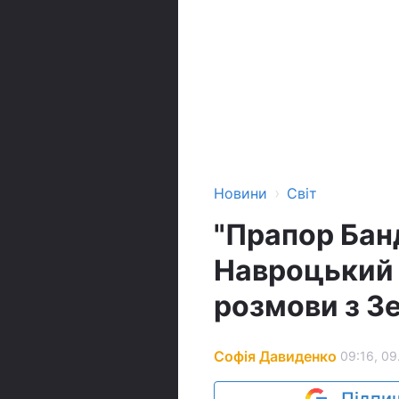
›
Новини
Світ
"Прапор Бан
Навроцький 
розмови з З
Софія Давиденко
09:16, 09