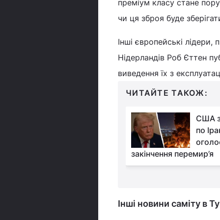
преміум класу стане пору
чи ця зброя буде зберіг
Інші європейські лідери, 
Нідерландів Роб Єттен пу
виведення їх з експлуатац
ЧИТАЙТЕ ТАКОЖ:
Україна – жертва
США з
агресії, але зброї не
по Іра
дамо: Мадяр після
оголо
 Зеленським
закінчення перемир’я
Інші новини саміту в Т