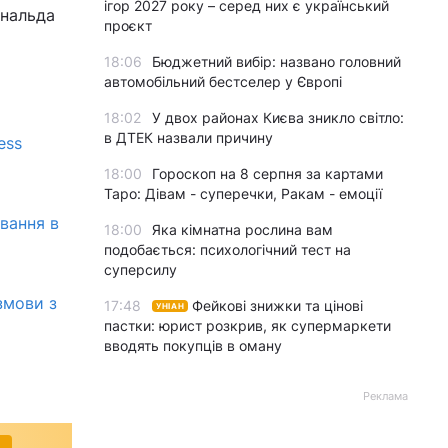
ігор 2027 року – серед них є український
ональда
проєкт
18:06
Бюджетний вибір: названо головний
автомобільний бестселер у Європі
18:02
У двох районах Києва зникло світло:
в ДТЕК назвали причину
ess
18:00
Гороскоп на 8 серпня за картами
Таро: Дівам - суперечки, Ракам - емоції
вання в
18:00
Яка кімнатна рослина вам
подобається: психологічний тест на
суперсилу
змови з
17:48
Фейкові знижки та цінові
УНІАН
пастки: юрист розкрив, як супермаркети
вводять покупців в оману
Реклама