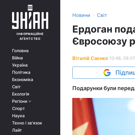
›
Новини
Світ
Ердоган под
ІНФОРМАЦІЙНЕ
Євросоюзу ро
АГЕНТСТВО
Головна
Віталій Саєнко
Війна
10:48, 09.07
Україна
Підпиш
Політика
Економіка
Світ
Подарунки були передан
Екологія
Регіони
Спорт
Наука
Техно і зв'язок
Лайт