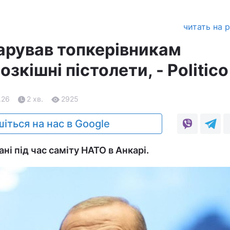
читать на 
арував топкерівникам
зкішні пістолети, - Politico
.26
2 хв.
2925
іться на нас в Google
і під час саміту НАТО в Анкарі.