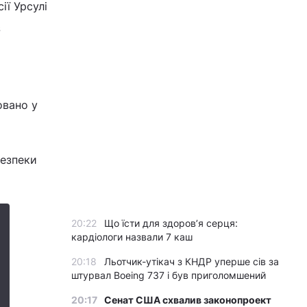
ії Урсулі
з
овано у
безпеки
20:22
Що їсти для здоров’я серця:
кардіологи назвали 7 каш
20:18
Льотчик-утікач з КНДР уперше сів за
штурвал Boeing 737 і був приголомшений
20:17
Сенат США схвалив законопроект