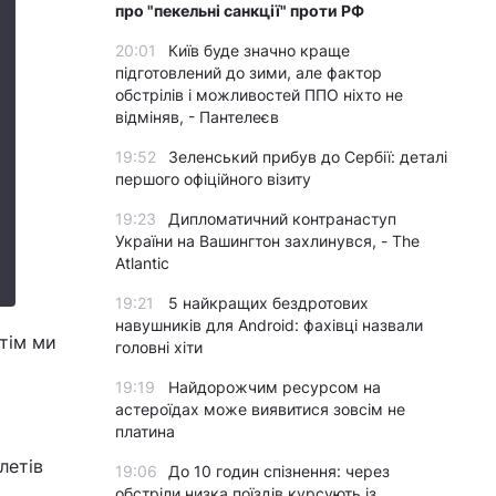
про "пекельні санкції" проти РФ
20:01
Київ буде значно краще
підготовлений до зими, але фактор
обстрілів і можливостей ППО ніхто не
відміняв, - Пантелеєв
19:52
Зеленський прибув до Сербії: деталі
першого офіційного візиту
19:23
Дипломатичний контранаступ
України на Вашингтон захлинувся, - The
Atlantic
19:21
5 найкращих бездротових
навушників для Android: фахівці назвали
отім ми
головні хіти
19:19
Найдорожчим ресурсом на
астероїдах може виявитися зовсім не
платина
летів
19:06
До 10 годин спізнення: через
обстріли низка поїздів курсують із