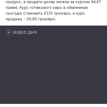
грн/дол., а продати долар можна за курсом 44,47
гривні. Курс готівкового євро в обмінниках
Лонгріди
сьогодні становить 51,15 грн/євро, а курс
продажу - 50,95 грн/євро.
Відео з Youtube
Статті
ВІДЕО ДНЯ
Інтерв'ю
Думки
Архів
Вакансії
Контакти
Послуги