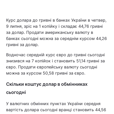
Курс долара до гривні в банках України в четвер,
Головна
Війна
9 липня, зріс на 1 копійку і складає 44,76 гривні
за долар. Продати американську валюту в
Україна
Політика
банках сьогодні можна за середнім курсом 44,26
гривні за долар.
Економіка
Світ
Водночас середній курс євро до гривні сьогодні
Спорт
Наука
знизився на 7 копійок і становить 51,14 гривні за
євро. Продати європейську валюту сьогодні
Техно і зв'язок
Лайт
можна за курсом 50,58 гривні за євро.
Зброя
Інциденти
Скільки коштує долар в обмінниках
Здоров'я
Туризм
сьогодні
Цікавинки
Погода
У валютних обмінних пунктах України середня
вартість долара сьогодні вранці становить 44,56
Екологія
Регіони