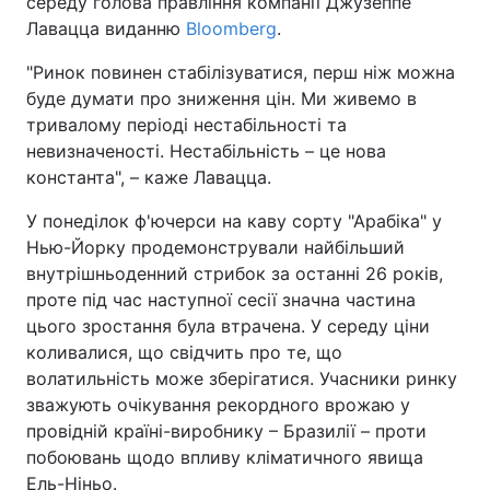
середу голова правління компанії Джузеппе
Лавацца виданню
Bloomberg
.
"Ринок повинен стабілізуватися, перш ніж можна
буде думати про зниження цін. Ми живемо в
тривалому періоді нестабільності та
невизначеності. Нестабільність – це нова
константа", – каже Лавацца.
У понеділок ф'ючерси на каву сорту "Арабіка" у
Нью-Йорку продемонстрували найбільший
внутрішньоденний стрибок за останні 26 років,
проте під час наступної сесії значна частина
цього зростання була втрачена. У середу ціни
коливалися, що свідчить про те, що
волатильність може зберігатися. Учасники ринку
зважують очікування рекордного врожаю у
провідній країні-виробнику – Бразилії – проти
побоювань щодо впливу кліматичного явища
Ель-Ніньо.