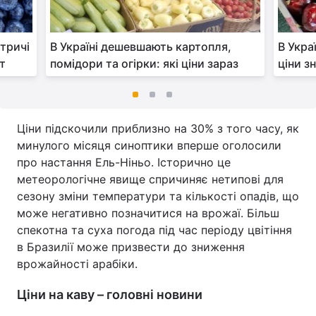
втричі
В Україні дешевшають картопля,
В Укра
рт
помідори та огірки: які ціни зараз
ціни з
Ціни підскочили приблизно на 30% з того часу, як
минулого місяця синоптики вперше оголосили
про настання Ель-Ніньо. Історично це
метеорологічне явище спричиняє нетипові для
сезону зміни температури та кількості опадів, що
може негативно позначитися на врожаї. Більш
спекотна та суха погода під час періоду цвітіння
в Бразилії може призвести до зниження
врожайності арабіки.
Ціни на каву – головні новини