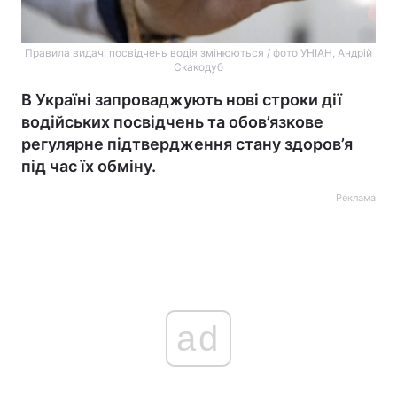
Правила видачі посвідчень водія змінюються / фото УНІАН, Андрій
Скакодуб
В Україні запроваджують нові строки дії
водійських посвідчень та обов’язкове
регулярне підтвердження стану здоров’я
під час їх обміну.
Реклама
ad