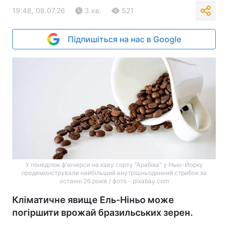
19:48, 08.07.26
3 хв.
521
Підпишіться на нас в Google
У понеділок ф'ючерси на каву сорту "Арабіка" у Нью-Йорку
продемонстрували найбільший внутрішньоденний стрибок за
останні 26 років / фото - pixabay.com
Кліматичне явище Ель-Ніньо може
погіршити врожай бразильських зерен.