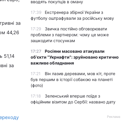
вводять покупців в оману
17:39
Екстренера збірної України з
футболу оштрафували за російську мову
гривні за
17:29
Звичка постійно обговорювати
ом 44,26
проблеми з партнером: чому це може
зашкодити стосункам
17:27
Росіяни масовано атакували
 51,14
обʼєкти "Укрнафти": зруйновано критично
важливе обладнання
вні за
17:21
Він лазив деревами, мов кіт, проте
був першим в історії собакою на планеті
(фото)
17:18
Зеленський вперше поїде з
офіційним візитом до Сербії: названо дату
переходу
Реклама