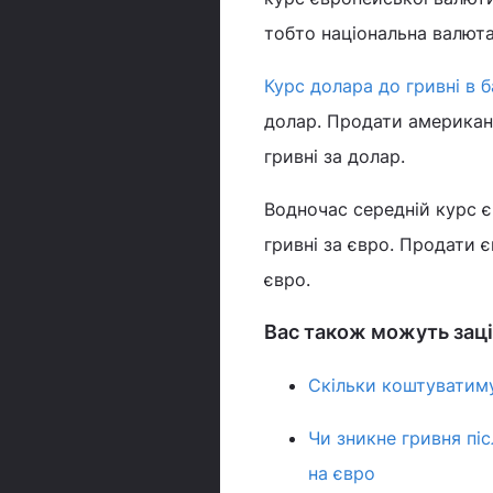
тобто національна валюта
Курс долара до гривні в б
долар. Продати американ
гривні за долар.
Водночас середній курс єв
гривні за євро. Продати 
євро.
Вас також можуть заці
Скільки коштуватимут
Чи зникне гривня піс
на євро