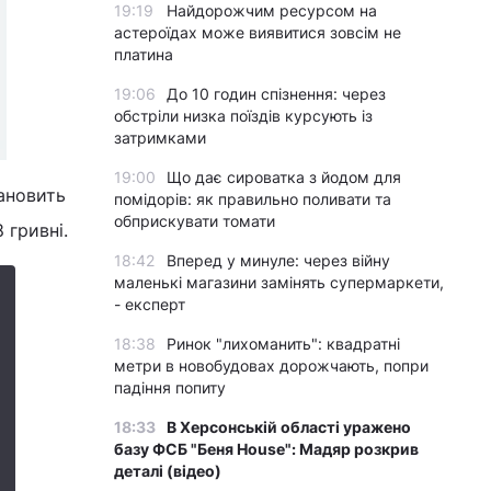
19:19
Найдорожчим ресурсом на
астероїдах може виявитися зовсім не
платина
19:06
До 10 годин спізнення: через
обстріли низка поїздів курсують із
затримками
19:00
Що дає сироватка з йодом для
тановить
помідорів: як правильно поливати та
обприскувати томати
 гривні.
18:42
Вперед у минуле: через війну
маленькі магазини замінять супермаркети,
- експерт
18:38
Ринок "лихоманить": квадратні
метри в новобудовах дорожчають, попри
падіння попиту
18:33
В Херсонській області уражено
базу ФСБ "Беня House": Мадяр розкрив
деталі (відео)