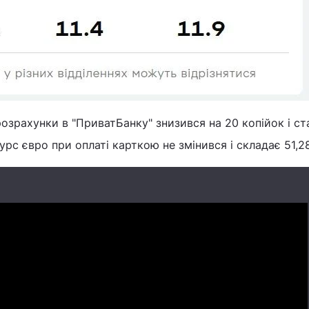
розрахунки в "ПриватБанку" знизився на 20 копійок і с
урс євро при оплаті карткою не змінився і складає 51,28