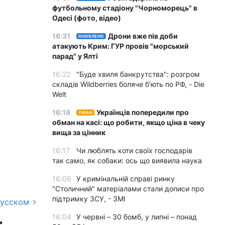
футбольному стадіону "Чорноморець" в
Одесі (фото, відео)
16:31
Дрони вже пів доби
ОНОВЛЕНО
атакують Крим: ГУР провів "морський
парад" у Ялті
16:22
"Буде хвиля банкрутства": розгром
складів Wildberries боляче бʼють по РФ, - Die
Welt
16:18
Українців попередили про
УНІАН
обман на касі: що робити, якщо ціна в чеку
вища за цінник
16:17
Чи люблять коти своїх господарів
так само, як собаки: ось що виявила наука
16:06
У кримінальній справі ринку
"Столичний" матеріалами стали дописи про
підтримку ЗСУ, - ЗМІ
русском
16:04
У червні – 30 бомб, у липні – понад
: