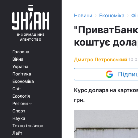
›
›
Новини
Економіка
Фі
"ПриватБанк"
ІНФОРМАЦІЙНЕ
коштує дола
АГЕНТСТВО
Головна
Дмитро Петровський
Війна
10:0
Україна
Підпиш
Політика
Економіка
Світ
Курс долара на картков
Екологія
грн.
Регіони
Спорт
Наука
Техно і зв'язок
Лайт