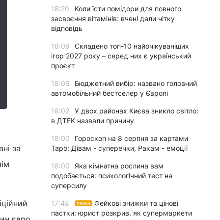
18:20
Коли їсти помідори для повного
засвоєння вітамінів: вчені дали чітку
відповідь
18:09
Складено топ-10 найочікуваніших
ігор 2027 року – серед них є український
проєкт
18:06
Бюджетний вибір: названо головний
автомобільний бестселер у Європі
18:02
У двох районах Києва зникло світло:
в ДТЕК назвали причину
18:00
Гороскоп на 8 серпня за картами
вні за
Таро: Дівам - суперечки, Ракам - емоції
нім
18:00
Яка кімнатна рослина вам
подобається: психологічний тест на
суперсилу
іційний
17:48
Фейкові знижки та цінові
УНІАН
пастки: юрист розкрив, як супермаркети
ин євро,