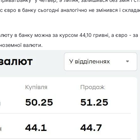
ПриватБанку" у четвер, 9 липня, залишився без змін і с
рс євро в банку сьогодні аналогічно не змінився і склада
юту в банку можна за курсом 44,10 гривні, а євро - за
іноземної валюти.