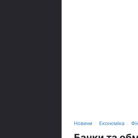
›
›
Новини
Економіка
Фі
Банки та об