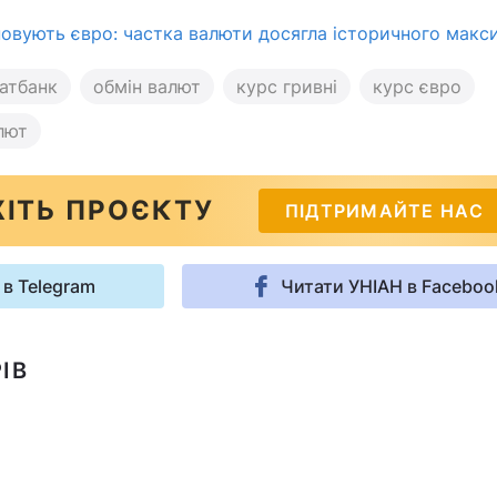
повують євро: частка валюти досягла історичного мак
атбанк
обмін валют
курс гривні
курс євро
лют
ІТЬ ПРОЄКТУ
ПІДТРИМАЙТЕ НАС
 в Telegram
Читати УНІАН в Faceboo
ІВ