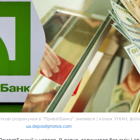
ткові розрахунки в "ПриватБанку" знизився / колаж УНІАН, фото
ua.depositphotos.com