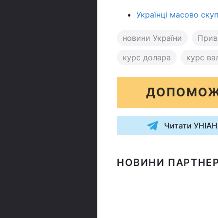
Українці масово ску
новини України
Прив
курс долара
курс ва
ДОПОМОЖ
Читати УНІАН
НОВИНИ ПАРТНЕР