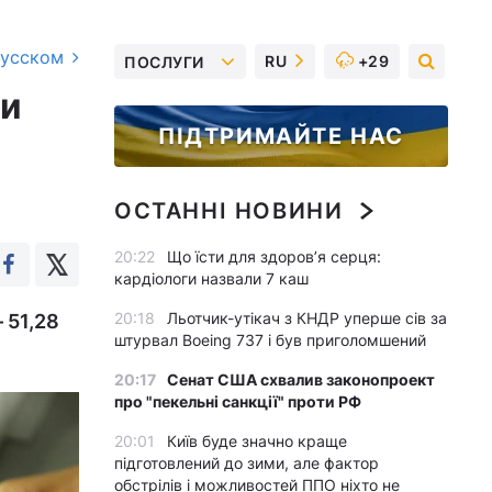
русском
RU
+29
ПОСЛУГИ
ки
ПІДТРИМАЙТЕ НАС
ОСТАННІ НОВИНИ
20:22
Що їсти для здоров’я серця:
кардіологи назвали 7 каш
20:18
Льотчик-утікач з КНДР уперше сів за
 51,28
штурвал Boeing 737 і був приголомшений
20:17
Сенат США схвалив законопроект
про "пекельні санкції" проти РФ
20:01
Київ буде значно краще
підготовлений до зими, але фактор
обстрілів і можливостей ППО ніхто не