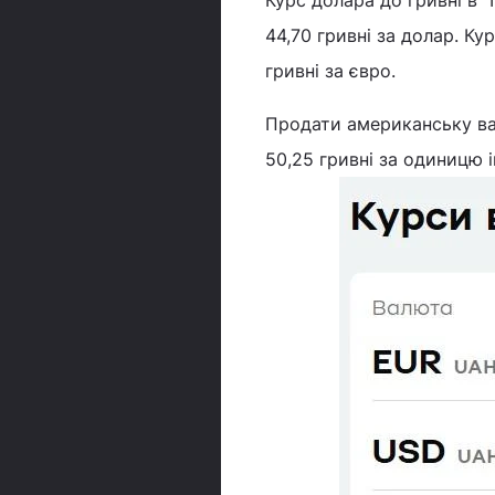
Курс долара до гривні в "
44,70 гривні за долар. Ку
гривні за євро.
Продати американську вал
50,25 гривні за одиницю 