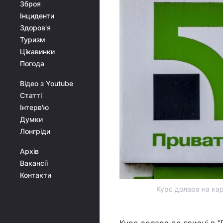
Зброя
Інциденти
Здоров'я
Туризм
Цікавинки
Погода
Відео з Youtube
Статті
Інтерв'ю
Думки
Лонгріди
Архів
Вакансії
Контакти
Курс долара на кар