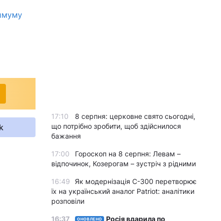
симуму
17:10
8 серпня: церковне свято сьогодні,
що потрібно зробити, щоб здійснилося
k
бажання
17:00
Гороскоп на 8 серпня: Левам –
відпочинок, Козерогам – зустріч з рідними
16:49
Як модернізація С-300 перетворює
їх на український аналог Patriot: аналітики
розповіли
16:37
Росія вдарила по
ОНОВЛЕНО