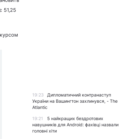
тановить
є 51,25
 курсом
19:23
Дипломатичний контранаступ
України на Вашингтон захлинувся, - The
Atlantic
19:21
5 найкращих бездротових
навушників для Android: фахівці назвали
головні хіти