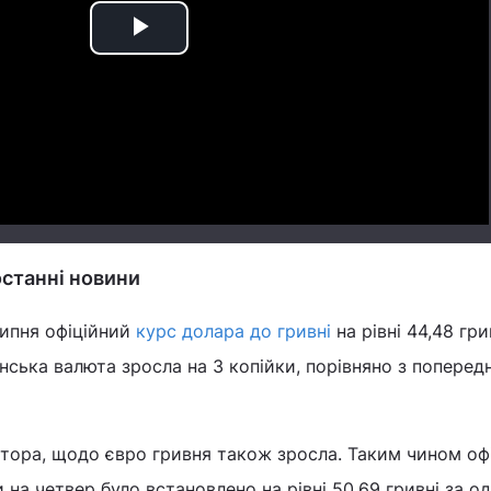
Play
Video
 останні новини
липня офіційний
курс долара до гривні
на рівні 44,48 гри
нська валюта зросла на 3 копійки, порівняно з поперед
ятора, щодо євро гривня також зросла. Таким чином оф
на четвер було встановлено на рівні 50,69 гривні за од