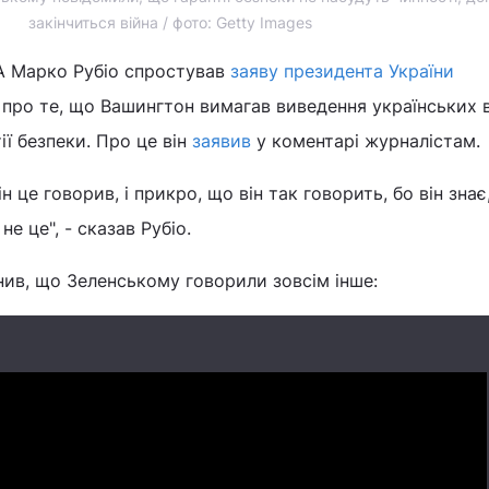
закінчиться війна / фото: Getty Images
 Марко Рубіо спростував
заяву президента України
про те, що Вашингтон вимагав виведення українських в
ії безпеки. Про це він
заявив
у коментарі журналістам.
він це говорив, і прикро, що він так говорить, бо він зна
е це", - сказав Рубіо.
в, що Зеленському говорили зовсім інше: