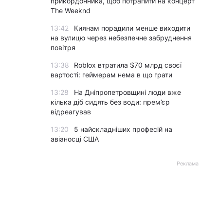
прикордонника, щоб потрапити на концерт
The Weeknd
13:42
Киянам порадили менше виходити
на вулицю через небезпечне забруднення
повітря
13:38
Roblox втратила $70 млрд своєї
вартості: геймерам нема в що грати
13:28
На Дніпропетровщині люди вже
кілька діб сидять без води: прем’єр
відреагував
13:20
5 найскладніших професій на
авіаносці США
Реклама