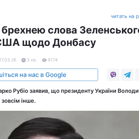
читать на 
в брехнею слова Зеленськог
 США щодо Донбасу
27.03.26
3 хв.
9174
іться на нас в Google
ко Рубіо заявив, що президенту України Волод
зовсім інше.