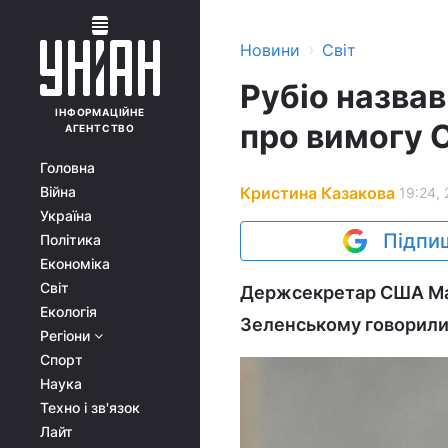
›
Новини
Світ
Рубіо назва
ІНФОРМАЦІЙНЕ
про вимогу
АГЕНТСТВО
Головна
Кристина Казакова
Війна
19:24, 
Україна
Підпиш
Політика
Економіка
Світ
Держсекретар США Мар
Екологія
Зеленському говорили 
Регіони
Спорт
Наука
Техно і зв'язок
Лайт