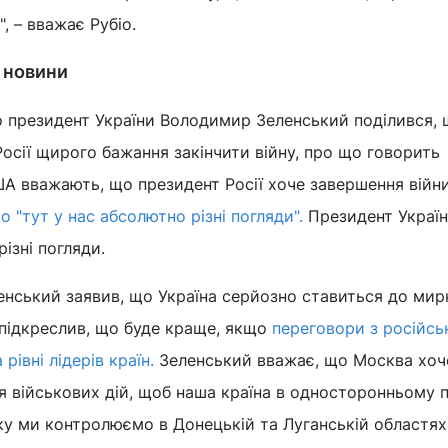
, – вважає Рубіо.
і новини
о президент України Володимир Зеленський поділився,
Росії щирого бажання закінчити війну, про що говорить
А вважають, що президент Росії хоче завершення війни
 "тут у нас абсолютно різні погляди".
Президент Україн
ізні погляди.
енський заявив, що Україна серйозно ставиться до мир
н підкреслив, що буде краще, якщо
переговори з російс
івні лідерів країн.
Зеленський вважає, що Москва хоч
я військових дій, щоб наша країна в односторонньому 
яку ми контролюємо в Донецькій та Луганській областях