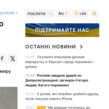
русском
RU
+35
ПОСЛУГИ
о
ПІДТРИМАЙТЕ НАС
ОСТАННІ НОВИНИ
15:09
Окупанти атакували дроном
маршрутку в Херсоні: серед поранених –
дитина
имиру
15:08
Росіяни завдали ударів по
Дніпропетровщині: загинуло пʼятеро
людей, багато поранених
15:00
5 речей, які потрібно зробити одразу
після покупки нового iPhone
14:57
"Ми вперше готуємось до
УНІАН