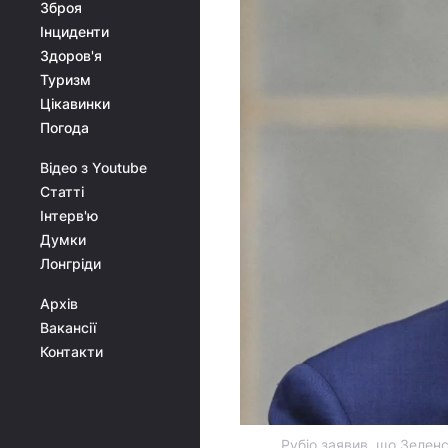
Зброя
Інциденти
Здоров'я
Туризм
Цікавинки
Погода
Відео з Youtube
Статті
Інтерв'ю
Думки
Лонгріди
Архів
Вакансії
Контакти
Рубіо заявив, що Зеленс