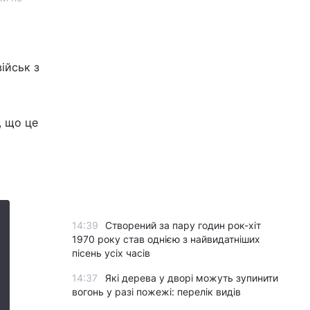
ійськ з
є, що це
14:39
Створений за пару годин рок-хіт
1970 року став однією з найвидатніших
пісень усіх часів
14:37
Які дерева у дворі можуть зупинити
вогонь у разі пожежі: перелік видів