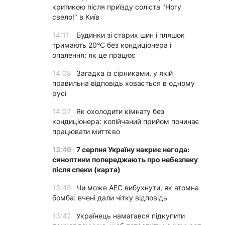
критикою після приїзду соліста "Ногу
свело!" в Київ
14:11
Будинки зі старих шин і пляшок
тримають 20°C без кондиціонера і
опалення: як це працює
14:08
Загадка із сірниками, у якій
правильна відповідь ховається в одному
русі
14:07
Як охолодити кімнату без
кондиціонера: копійчаний прийом починає
працювати миттєво
13:46
7 серпня Україну накриє негода:
синоптики попереджають про небезпеку
після спеки (карта)
13:45
Чи може АЕС вибухнути, як атомна
бомба: вчені дали чітку відповідь
13:42
Українець намагався підкупити