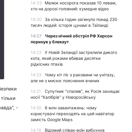
14:33
Малюк носорога показав 10 левам,
хто на дорозі головний: кумедне відео
14:30
За кілька годин загинуло понад 230
тисяч людей: історія цунамі в Таїланді
14:27
Через нічний обстріл РФ Херсон
поринув у блекаут
14:23
У Новій Зеландії застрелили дикого
кота, який роками вбивав десятки
рідкісних птахів
14:23
Чому кіт п’є з раковини чи унітазу,
але не з миски: пояснення вчених
 безпеки
14:21
Супутник "спалив", як Росія захищає
носії "Калібрів" у Новоросійську
 тільки
авда", -
14:20
6 млн завантажень: чому
користувачі переходять на цей навігатор
замість Google Maps
14:19
Відомий співак-воїн вибухнув