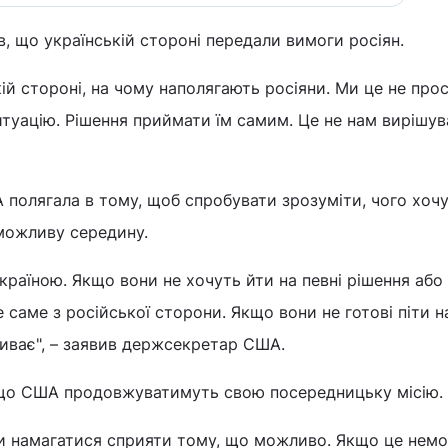
 що українській стороні передали вимоги росіян.
ій стороні, на чому наполягають росіяни. Ми це не про
туацію. Рішення приймати їм самим. Це не нам вирішув
 полягала в тому, щоб спробувати зрозуміти, чого хоч
 можливу середину.
Україною. Якщо вони не хочуть йти на певні рішення або
е саме з російської сторони. Якщо вони не готові піти н
триває", – заявив держсекретар США.
 що США продовжуватимуть свою посередницьку місію.
 намагатися сприяти тому, що можливо. Якщо це нем