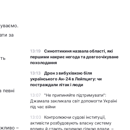
суваємо.
ати за
13:19
Синоптикиня назвала області, які
першими накриє негода та довгоочікуване
уть
похолодання
13:13
Дрон з вибухівкою біля
українського Ан-24 в Лейпцигу: чи
постраждали літак і люди
а певні
13:07
"Не припиняйте підтримувати":
Джамала закликала світ допомогти Україні
під час війни
13:03
Контролюючи судові інституції,
активісти розбудовують власну систему
ожливо –
впливу й стають окремою гілкою влади, –