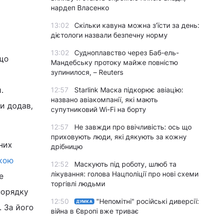
нардеп Власенко
13:02
Скільки кавуна можна з’їсти за день:
дієтологи назвали безпечну норму
13:02
Судноплавство через Баб-ель-
 що
Мандебську протоку майже повністю
зупинилося, – Reuters
.
12:57
Starlink Маска підкорює авіацію:
названо авіакомпанії, які мають
и додав,
супутниковий Wi-Fi на борту
12:57
Не завжди про ввічливість: ось що
приховують люди, які дякують за кожну
них
дрібницю
ькою
12:52
Маскують під роботу, шлюб та
лікування: голова Нацполіції про нові схеми
е
торгівлі людьми
порядку
12:50
"Непомітні" російські диверсії:
ДУМКА
. За його
війна в Європі вже триває