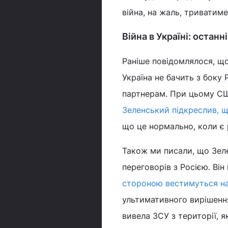
війна, на жаль, триватиме"
Війна в Україні: останн
Раніше повідомлялося, щ
Україна не бачить з боку 
партнерам. При цьому СШ
Зеленський підкреслив, що
що це нормально, коли є р
Також ми писали, що Зел
переговорів з Росією. Ві
стороною вестимуться на р
ультимативного вирішенн
вивела ЗСУ з території, 