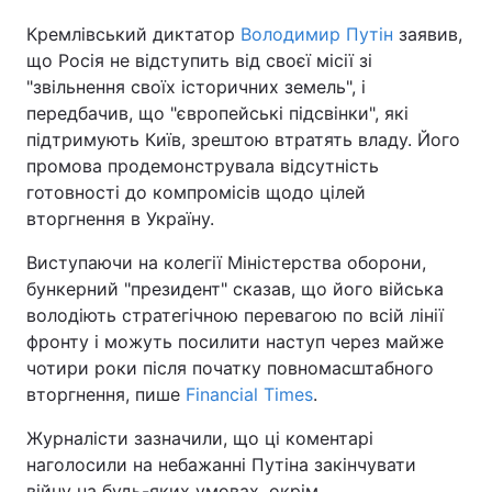
Кремлівський диктатор
Володимир Путін
заявив,
що Росія не відступить від своєї місії зі
"звільнення своїх історичних земель", і
передбачив, що "європейські підсвінки", які
підтримують Київ, зрештою втратять владу. Його
промова продемонструвала відсутність
готовності до компромісів щодо цілей
вторгнення в Україну.
Виступаючи на колегії Міністерства оборони,
бункерний "президент" сказав, що його війська
володіють стратегічною перевагою по всій лінії
фронту і можуть посилити наступ через майже
чотири роки після початку повномасштабного
вторгнення, пише
Financial Times
.
Журналісти зазначили, що ці коментарі
наголосили на небажанні Путіна закінчувати
війну на будь-яких умовах, окрім