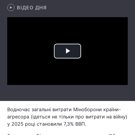
ВІДЕО ДНЯ
Лонгріди
Відео з Youtube
Статті
Інтерв'ю
Думки
Архів
Вакансії
Play
Контакти
Video
Послуги
Водночас загальні витрати Міноборони країни-
агресора (ідеться не тільки про витрати на війну)
у 2025 році становили 7,3% ВВП.