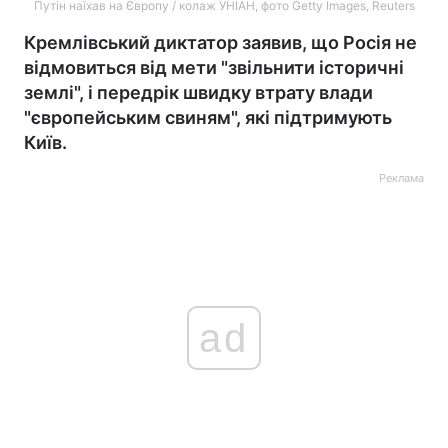
Путін наїхав на Європу / колаж УНІАН, фото Getty Images, Reuters
Кремлівський диктатор заявив, що Росія не
відмовиться від мети "звільнити історичні
землі", і передрік швидку втрату влади
"європейським свиням", які підтримують
Київ.
Реклама
ad