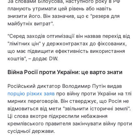
За словами Білоусова, наступного року в РФ
планують утримати цей рівень або навіть
Тема оформлення
знизити його. Він зазначив, що є "резерв для
майбутніх витрат".
"Серед заходів оптимізації він назвав перехід від
"лімітних цін" у держконтрактах до фіксованих,
що має підвищити ефективність використання
коштів", – додає DW.
Війна Росії проти України: це варто знати
Російський диктатор Володимир Путін видав
порцію різких заяв
про війну проти України на тлі
мирних переговорів. Він стверджує, що Росія не
відмовиться від мети "звільнити історичні землі".
Ці слова вкотре підкреслили небажання
кремлівського правителя закінчувати війну проти
сусідньої держави.