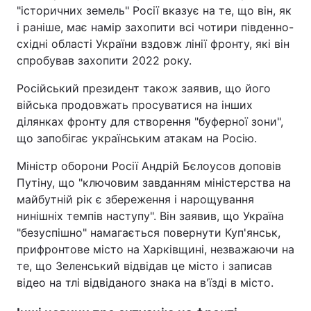
"історичних земель" Росії вказує на те, що він, як
і раніше, має намір захопити всі чотири південно-
східні області України вздовж лінії фронту, які він
спробував захопити 2022 року.
Російський президент також заявив, що його
війська продовжать просуватися на інших
ділянках фронту для створення "буферної зони",
що запобігає українським атакам на Росію.
Міністр оборони Росії Андрій Бєлоусов доповів
Путіну, що "ключовим завданням міністерства на
майбутній рік є збереження і нарощування
нинішніх темпів наступу". Він заявив, що Україна
"безуспішно" намагається повернути Куп'янськ,
прифронтове місто на Харківщині, незважаючи на
те, що Зеленський відвідав це місто і записав
відео на тлі відвіданого знака на в'їзді в місто.