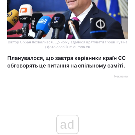
Віктор Орбан похвалився, що йому вдалося врятувати гроші Путіна
/ фото consilium.europa.eu
Планувалося, що завтра керівники країн ЄС
обговорять це питання на спільному саміті.
Реклама
ad