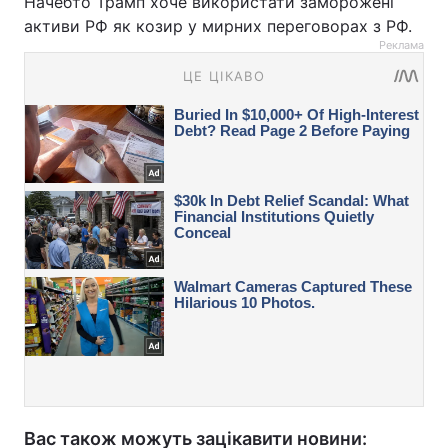
Начебто Трамп хоче використати заморожені
активи РФ як козир у мирних переговорах з РФ.
Реклама
Вас також можуть зацікавити новини: