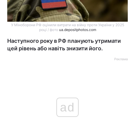
У Міноборони РФ оцінили витрати на війну проти України у 2025
році / фото
ua.depositphotos.com
Наступного року в РФ планують утримати
цей рівень або навіть знизити його.
Реклама
ad