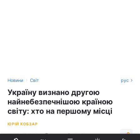
›
Новини
Світ
рус
Україну визнано другою
найнебезпечнішою країною
світу: хто на першому місці
ЮРІЙ КОБЗАР
19:08, 17.12.25
4 хв.
28975