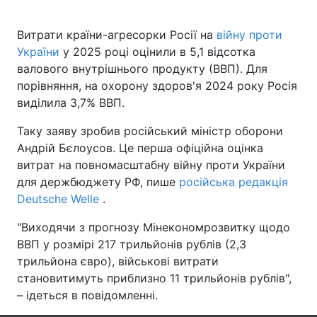
Витрати країни-агресорки Росії на
війну проти
України
у 2025 році оцінили в 5,1 відсотка
Головна
Війна
валового внутрішнього продукту (ВВП). Для
порівняння, на охорону здоров'я 2024 року Росія
Україна
Політика
виділила 3,7% ВВП.
Економіка
Світ
Таку заяву зробив російський міністр оборони
Андрій Бєлоусов. Це перша офіційна оцінка
Спорт
Наука
витрат на повномасштабну війну проти України
для держбюджету РФ, пише
російська редакція
Техно і зв'язок
Лайт
Deutsche Welle
.
Зброя
Інциденти
"Виходячи з прогнозу Мінекономрозвитку щодо
ВВП у розмірі 217 трильйонів рублів (2,3
Здоров'я
Туризм
трильйона євро), військові витрати
становитимуть приблизно 11 трильйонів рублів",
Цікавинки
Погода
– ідеться в повідомленні.
Екологія
Регіони