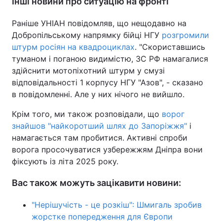
Інші новини про ситуацію на фронті
Раніше УНІАН повідомляв, що нещодавно на
Добропільському напрямку бійці НГУ
розгромили
штурм росіян на квадроциклах
. "Скориставшись
туманом і поганою видимістю, ЗС РФ намагалися
здійснити мотопіхотний штурм у смузі
відповідальності 1 корпусу НГУ "Азов", - сказано
в повідомленні. Але у них нічого не вийшло.
Крім того, ми також розповідали, що
ворог
знайшов "найкоротший шлях до Запоріжжя"
і
намагається там пробитися. Активні спроби
ворога просочуватися узбережжям Дніпра вони
фіксують із літа 2025 року.
Вас також можуть зацікавити новини:
"Нерішучість - це розкіш": Шмигаль зробив
жорстке попередження для Європи