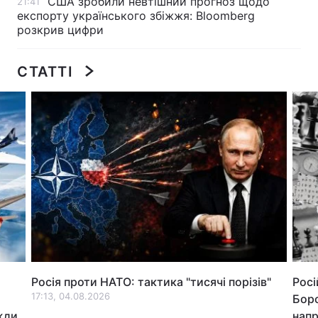
США зробили невтішний прогноз щодо
21:41
експорту українського збіжжя: Bloomberg
Лонгріди
розкрив цифри
Відео з Youtube
Статті
СТАТТІ
Інтерв'ю
Думки
Архів
Вакансії
Контакти
Послуги
Росія проти НАТО: тактика "тисячі порізів"
Росі
17:13, 04.08.2026
Боро
жди
нап