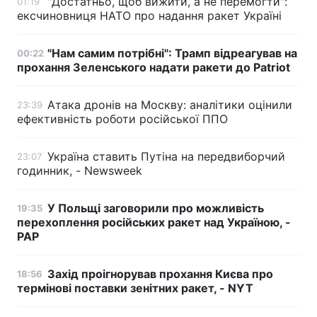
"Достатньо, щоб вижити, а не перемогти":
01:19
ексчиновниця НАТО про надання ракет Україні
"Нам самим потрібні": Трамп відреагував на
00:22
прохання Зеленського надати ракети до Patriot
Атака дронів на Москву: аналітики оцінили
23:39
ефективність роботи російської ППО
Україна ставить Путіна на передвиборчий
23:07
годинник, - Newsweek
У Польщі заговорили про можливість
19:35
перехоплення російських ракет над Україною, -
PAP
Захід проігнорував прохання Києва про
18:56
термінові поставки зенітних ракет, - NYT