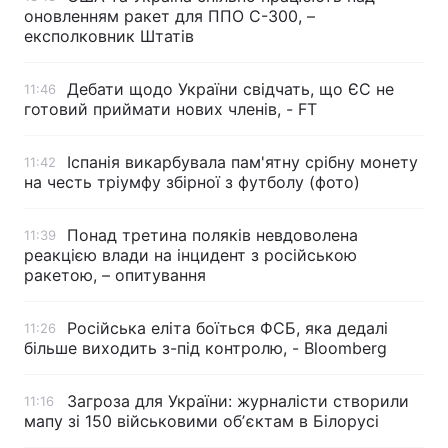
оновленням ракет для ППО С-300, –
експолковник Штатів
Дебати щодо України свідчать, що ЄС не
11:46
готовий приймати нових членів, - FT
Іспанія викарбувала пам'ятну срібну монету
11:42
на честь тріумфу збірної з футболу (фото)
Понад третина поляків невдоволена
11:39
реакцією влади на інцидент з російською
ракетою, – опитування
Російська еліта боїться ФСБ, яка дедалі
11:26
більше виходить з-під контролю, - Bloomberg
Загроза для України: журналісти створили
11:16
мапу зі 150 військовими обʼєктам в Білорусі