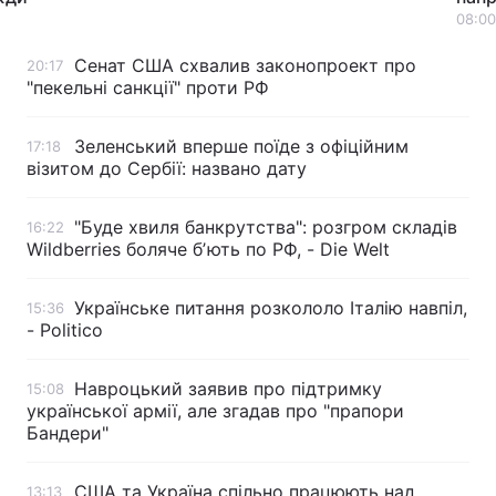
08:00
Тема оформлення
Сенат США схвалив законопроект про
20:17
"пекельні санкції" проти РФ
Зеленський вперше поїде з офіційним
17:18
візитом до Сербії: названо дату
"Буде хвиля банкрутства": розгром складів
16:22
Wildberries боляче бʼють по РФ, - Die Welt
Українське питання розкололо Італію навпіл,
15:36
- Politico
Навроцький заявив про підтримку
15:08
української армії, але згадав про "прапори
Бандери"
США та Україна спільно працюють над
13:13