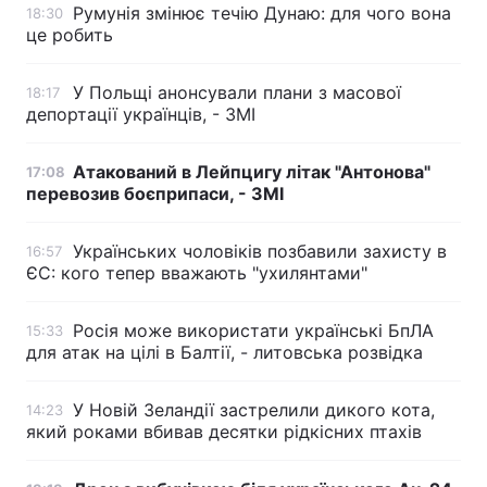
Румунія змінює течію Дунаю: для чого вона
18:30
це робить
У Польщі анонсували плани з масової
18:17
депортації українців, - ЗМІ
Атакований в Лейпцигу літак "Антонова"
17:08
перевозив боєприпаси, - ЗМІ
Українських чоловіків позбавили захисту в
16:57
ЄС: кого тепер вважають "ухилянтами"
Росія може використати українські БпЛА
15:33
для атак на цілі в Балтії, - литовська розвідка
У Новій Зеландії застрелили дикого кота,
14:23
який роками вбивав десятки рідкісних птахів