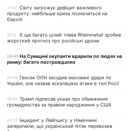
Світу загрожує дефіцит важливого
11:10
продукту: найбільше криза позначиться на
Європі
Є ще багато цілей: глава Rheinmetall зробив
10:12
жорсткий прогноз про російські дрони
На Сумщині окупанти вдарили по людях на
09:45
ринку: багато постраждалих
Генсек ООН засудив масовані удари по
09:39
Україні, але назвав ескалацією атаки в тил Росії
Трамп підписав укази про обмеження
08:49
громадянства за правом народження у США
Інцидент у Лейпцигу: у Німеччині
08:32
заперечили, що український літак перевозив