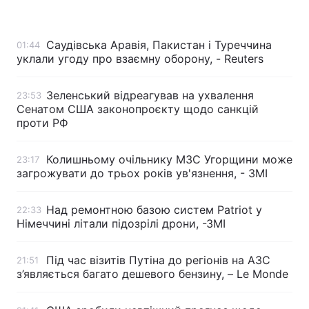
Саудівська Аравія, Пакистан і Туреччина
01:44
уклали угоду про взаємну оборону, - Reuters
Головна
Війна
Україна
Політика
Зеленський відреагував на ухвалення
23:53
Сенатом США законопроєкту щодо санкцій
Економіка
Світ
проти РФ
Спорт
Наука
Колишньому очільнику МЗС Угорщини може
23:17
загрожувати до трьох років ув'язнення, - ЗМІ
Техно і зв'язок
Лайт
Над ремонтною базою систем Patriot у
22:33
Зброя
Інциденти
Німеччині літали підозрілі дрони, -ЗМІ
Здоров'я
Туризм
Під час візитів Путіна до регіонів на АЗС
21:51
Цікавинки
Погода
з’являється багато дешевого бензину, – Le Monde
Екологія
Регіони