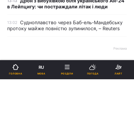
Дрон з вибухівкою біля українського Ан-24
13:13
в Лейпцигу: чи постраждали літак і люди
Судноплавство через Баб-ель-Мандебську
13:02
протоку майже повністю зупинилося, – Reuters
Реклама
RU
МОВА
ГОЛОВНА
РОЗДІЛИ
ПОГОДА
ЛАЙТ
ad