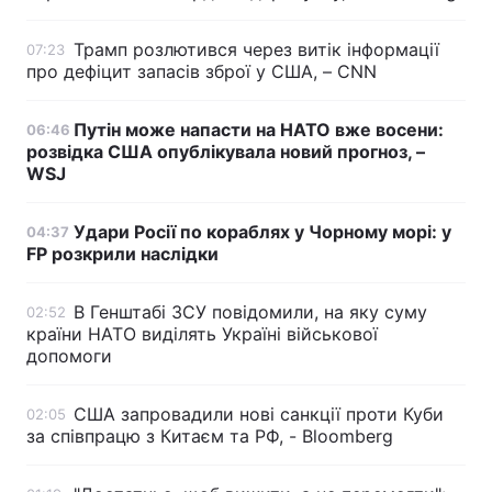
Трамп розлютився через витік інформації
07:23
про дефіцит запасів зброї у США, – CNN
Путін може напасти на НАТО вже восени:
06:46
розвідка США опублікувала новий прогноз, –
WSJ
Удари Росії по кораблях у Чорному морі: у
04:37
FP розкрили наслідки
В Генштабі ЗСУ повідомили, на яку суму
02:52
країни НАТО виділять Україні військової
допомоги
США запровадили нові санкції проти Куби
02:05
за співпрацю з Китаєм та РФ, - Bloomberg