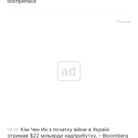
боєприпаси
Реклама
ad
Кім Чен Ин з початку війни в Україні
08:08
отримав $22 мільярди надприбутку, – Bloomberg