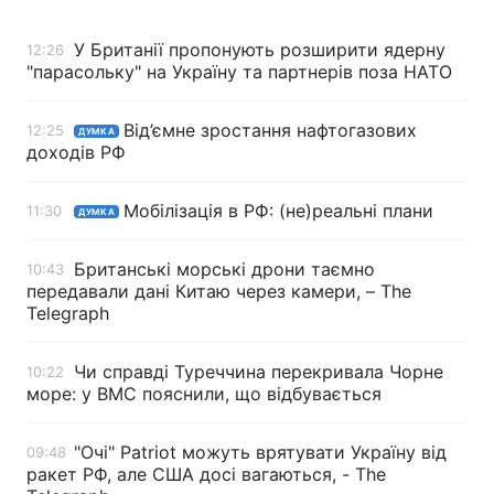
У Британії пропонують розширити ядерну
12:26
"парасольку" на Україну та партнерів поза НАТО
Головна
Війна
Від’ємне зростання нафтогазових
12:25
ДУМКА
Україна
Політика
доходів РФ
Економіка
Світ
Мобілізація в РФ: (не)реальні плани
11:30
ДУМКА
Спорт
Наука
Британські морські дрони таємно
10:43
Техно і зв'язок
Лайт
передавали дані Китаю через камери, – The
Telegraph
Зброя
Інциденти
Чи справді Туреччина перекривала Чорне
10:22
Здоров'я
Туризм
море: у ВМС пояснили, що відбувається
Цікавинки
Погода
"Очі" Patriot можуть врятувати Україну від
09:48
ракет РФ, але США досі вагаються, - The
Екологія
Регіони