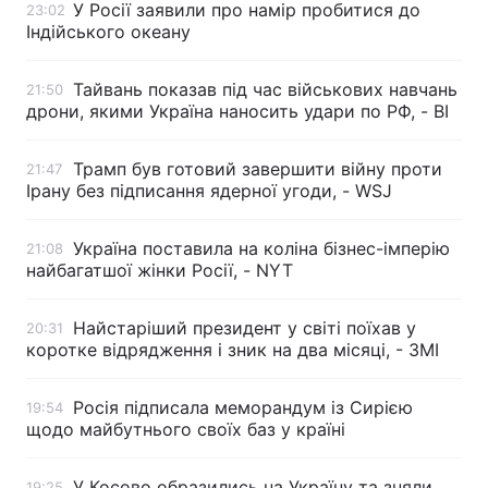
У Росії заявили про намір пробитися до
23:02
Індійського океану
Тайвань показав під час військових навчань
21:50
дрони, якими Україна наносить удари по РФ, - BI
Трамп був готовий завершити війну проти
21:47
Ірану без підписання ядерної угоди, - WSJ
Україна поставила на коліна бізнес-імперію
21:08
найбагатшої жінки Росії, - NYT
Найстаріший президент у світі поїхав у
20:31
коротке відрядження і зник на два місяці, - ЗМІ
Росія підписала меморандум із Сирією
19:54
щодо майбутнього своїх баз у країні
У Косово образились на Україну та зняли
19:25