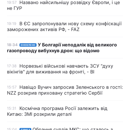
Названо найсильнішу розвідку Європи, і це
19:57
не ГУР
В ЄС запропонували нову схему конфіскації
19:19
заморожених активів РФ, - FAZ
У Болгарії неподалік від великого
18:34
ОНОВЛЕНО
газопроводу вибухнув дрон: що відомо
Норвезькі військові навчають ЗСУ "духу
17:38
вікінгів" для виживання на фронті, - BI
Навіщо Вучич запросив Зеленського в гості:
15:57
NZZ розкрив приховану стратегію Сербії
Космічна програма Росії залежить від
15:31
Китаю: ЗМІ розкрили деталі
Обрання суддів МКС: що сталось з
15:04
ДУМКА