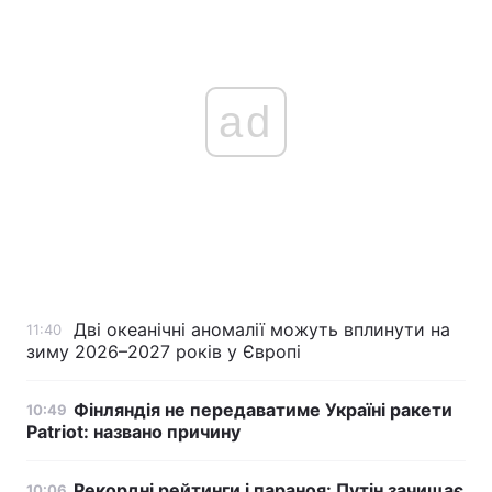
ad
Дві океанічні аномалії можуть вплинути на
11:40
зиму 2026–2027 років у Європі
Фінляндія не передаватиме Україні ракети
10:49
Patriot: названо причину
Рекордні рейтинги і параноя: Путін зачищає
10:06