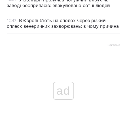
заводі боєприпасів: евакуйовано сотні людей
В Європі бʼють на сполох через різкий
12:47
сплеск венеричних захворювань: в чому причина
Реклама
ad