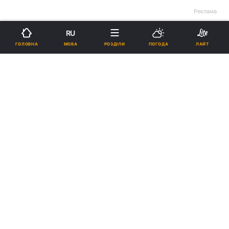
Реклама
RU
МОВА
ГОЛОВНА
РОЗДІЛИ
ПОГОДА
ЛАЙТ
ad
Розвідка США пов’язує з Росією дрон з
09:59
вибухівкою в аеропорту Лейпцига, - WSJ
"Сміливо і мужньо": ЗМІ розкрили, хто
08:59