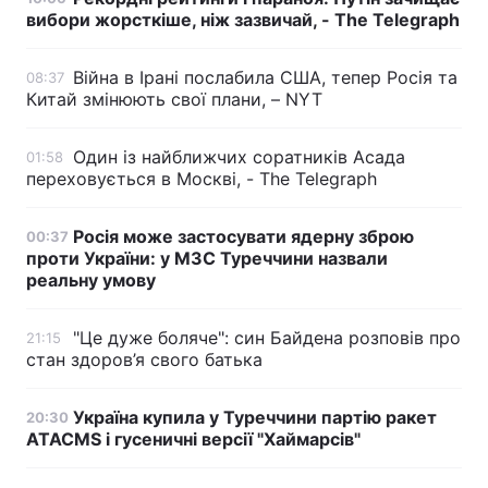
вибори жорсткіше, ніж зазвичай, - The Telegraph
Війна в Ірані послабила США, тепер Росія та
08:37
Китай змінюють свої плани, – NYT
Один із найближчих соратників Асада
01:58
переховується в Москві, - The Telegraph
Росія може застосувати ядерну зброю
00:37
проти України: у МЗС Туреччини назвали
реальну умову
"Це дуже боляче": син Байдена розповів про
21:15
стан здоров’я свого батька
Україна купила у Туреччини партію ракет
20:30
ATACMS і гусеничні версії "Хаймарсів"