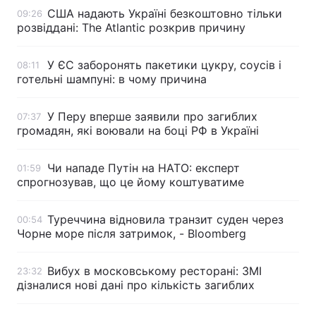
США надають Україні безкоштовно тільки
09:26
Тема оформлення
розвіддані: The Atlantic розкрив причину
У ЄС заборонять пакетики цукру, соусів і
08:11
готельні шампуні: в чому причина
У Перу вперше заявили про загиблих
07:37
громадян, які воювали на боці РФ в Україні
Чи нападе Путін на НАТО: експерт
01:59
спрогнозував, що це йому коштуватиме
Туреччина відновила транзит суден через
00:54
Чорне море після затримок, - Bloomberg
Вибух в московському ресторані: ЗМІ
23:32
дізналися нові дані про кількість загиблих