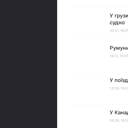
У груз
судно
20:21, 16.
Румуни
16:12, 16.
У поїз
13:08, 16.
У Кана
09:26, 16.