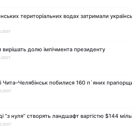
инських територіальних водах затримали українс
05.2007
 вирішать долю імпічмента президенту
05.2007
ді Чита–Челябінськ побилися 160 п`яних прапорщ
05.2007
ді ”з нуля” створять ландшафт вартістю $144 міл
05.2007