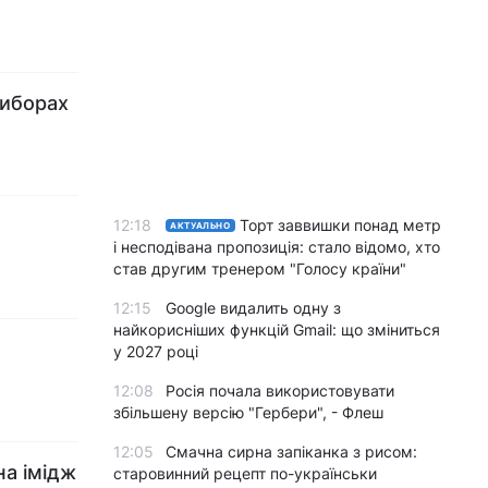
виборах
12:18
Торт заввишки понад метр
АКТУАЛЬНО
і несподівана пропозиція: стало відомо, хто
став другим тренером "Голосу країни"
12:15
Google видалить одну з
найкорисніших функцій Gmail: що зміниться
у 2027 році
12:08
Росія почала використовувати
збільшену версію "Гербери", - Флеш
12:05
Смачна сирна запіканка з рисом:
на імідж
старовинний рецепт по-українськи