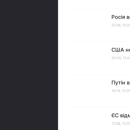
Росія 
22:58, 15.
США не 
20:05, 15.
Путін 
16:14, 15.
ЄС від
12:58, 15.