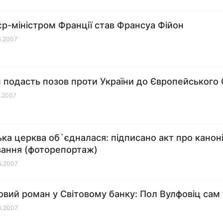
р-міністром Франції став Франсуа Фійон
05.2007
н подасть позов проти України до Європейського
5.2007
ька церква об`єдналася: підписано акт про канон
вання (фоторепортаж)
05.2007
вий роман у Світовому банку: Пол Вулфовіц сам 
05.2007