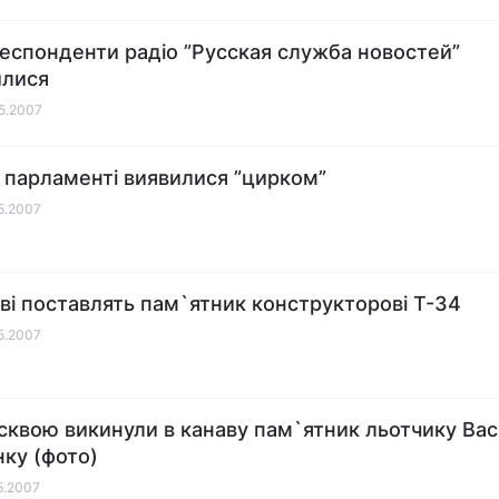
респонденти радіо ”Русская служба новостей”
илися
05.2007
в парламенті виявилися ”цирком”
05.2007
ві поставлять пам`ятник конструкторові Т-34
05.2007
сквою викинули в канаву пам`ятник льотчику Ва
ку (фото)
05.2007