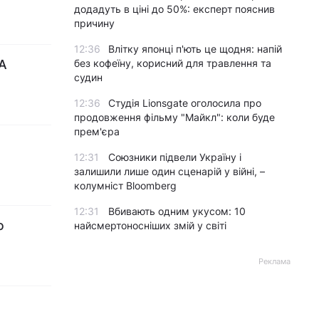
додадуть в ціні до 50%: експерт пояснив
причину
12:36
Влітку японці п'ють це щодня: напій
А
без кофеїну, корисний для травлення та
судин
12:36
Студія Lionsgate оголосила про
продовження фільму "Майкл": коли буде
прем'єра
12:31
Союзники підвели Україну і
залишили лише один сценарій у війні, –
колумніст Bloomberg
12:31
Вбивають одним укусом: 10
ю
найсмертоносніших змій у світі
Реклама