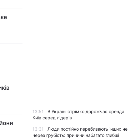
ьке
иків
13:51
В Україні стрімко дорожчає оренда:
Київ серед лідерів
ьйони
13:31
Люди постійно перебивають інших не
через грубість: причини набагато глибші