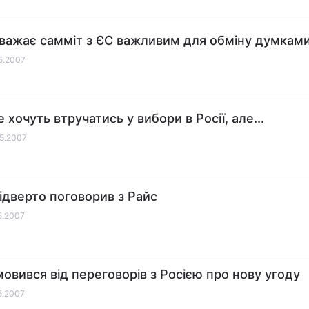
вважає самміт з ЄС важливим для обміну думкам
05.2007
хочуть втручатись у вибори в Росії, але...
05.2007
відверто поговорив з Райс
05.2007
мовився від переговорів з Росією про нову угоду
05.2007