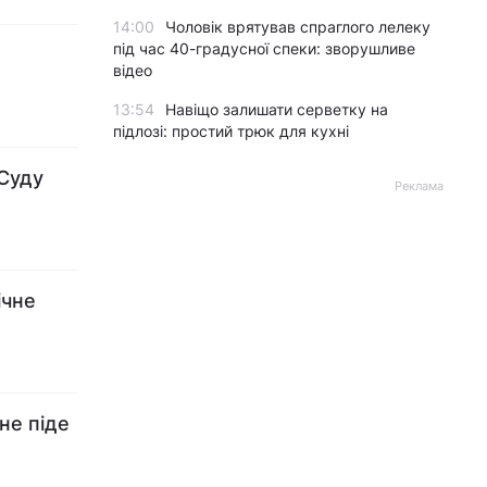
14:00
Чоловік врятував спраглого лелеку
під час 40-градусної спеки: зворушливе
відео
13:54
Навіщо залишати серветку на
підлозі: простий трюк для кухні
 Суду
Реклама
ічне
не піде