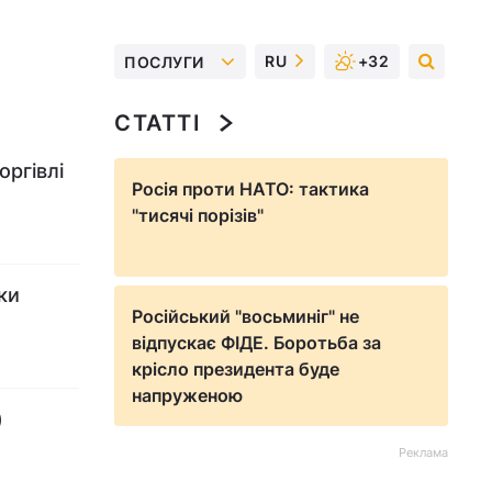
RU
+32
ПОСЛУГИ
СТАТТІ
оргівлі
Росія проти НАТО: тактика
"тисячі порізів"
ки
Російський "восьминіг" не
відпускає ФІДЕ. Боротьба за
крісло президента буде
напруженою
)
Реклама