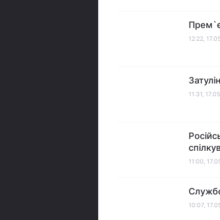
Прем`є
12:22, 17.
Затулі
11:31, 17.0
Російс
спілку
11:00, 17.
Службо
10:07, 17.