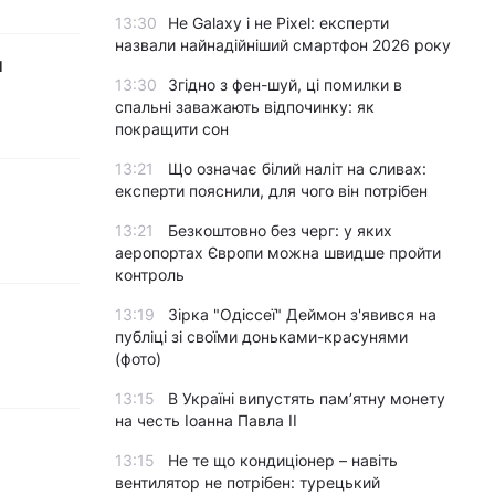
13:30
Не Galaxy і не Pixel: експерти
назвали найнадійніший смартфон 2026 року
и
13:30
Згідно з фен-шуй, ці помилки в
спальні заважають відпочинку: як
покращити сон
13:21
Що означає білий наліт на сливах:
експерти пояснили, для чого він потрібен
13:21
Безкоштовно без черг: у яких
аеропортах Європи можна швидше пройти
контроль
13:19
Зірка "Одіссеї" Деймон з'явився на
публіці зі своїми доньками-красунями
(фото)
13:15
В Україні випустять пам’ятну монету
на честь Іоанна Павла II
13:15
Не те що кондиціонер – навіть
вентилятор не потрібен: турецький