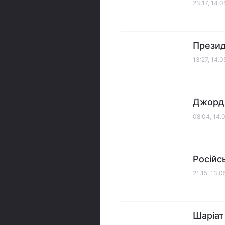
23:17, 14.
Презид
13:27, 14.
Джордж
08:04, 14.
Російс
21:15, 13.
Шаріат