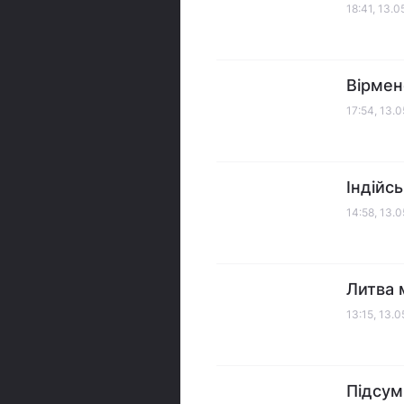
18:41, 13.
Вірмен
17:54, 13.
Індійсь
14:58, 13.
Литва 
13:15, 13.
Підсум