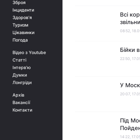
Зброя
Інциденти
Всі ко
Здоров'я
звільн
Туризм
08:52, 18.
Цікавинки
Погода
Бійки 
Відео з Youtube
22:50, 17.
Статті
Інтерв'ю
Думки
Лонгріди
У Моск
20:07, 17.
Архів
Вакансії
Контакти
Під Мо
Пойден
14:22, 17.