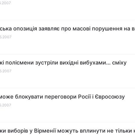
05.2007
ська опозиція заявляє про масові порушення на 
05.2007
кі полісмени зустріли вихідні вибухами... сміху
05.2007
може блокувати переговори Росії і Євросоюзу
05.2007
ки виборів у Вірменії можуть вплинути не тільки 