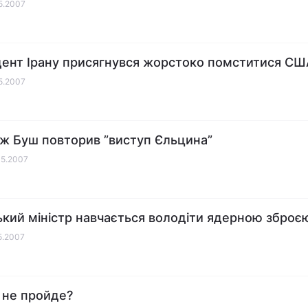
05.2007
ент Ірану присягнувся жорстоко помститися СШ
05.2007
 Буш повторив ”виступ Єльцина”
05.2007
ький міністр навчається володіти ядерною зброє
05.2007
 не пройде?