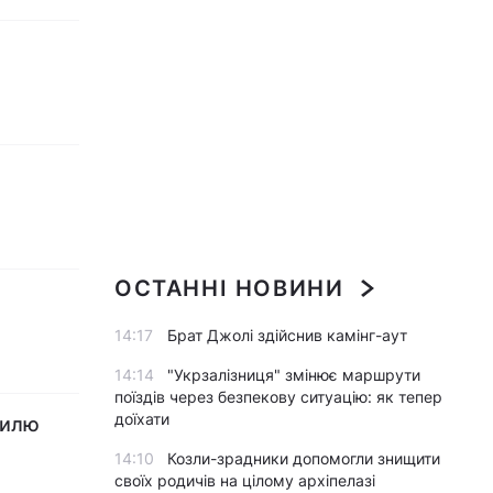
ОСТАННІ НОВИНИ
14:17
Брат Джолі здійснив камінг-аут
14:14
"Укрзалізниця" змінює маршрути
поїздів через безпекову ситуацію: як тепер
доїхати
силю
14:10
Козли-зрадники допомогли знищити
своїх родичів на цілому архіпелазі