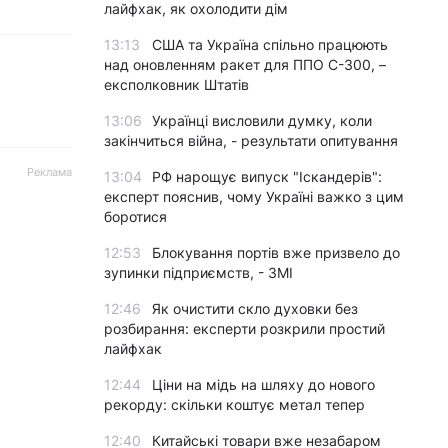
лайфхак, як охолодити дім
13:13
США та Україна спільно працюють
над оновленням ракет для ППО С-300, –
експолковник Штатів
13:06
Українці висловили думку, коли
закінчиться війна, - результати опитування
Реклама
13:04
РФ нарощує випуск "Іскандерів":
експерт пояснив, чому Україні важко з цим
боротися
12:53
Блокування портів вже призвело до
зупинки підприємств, - ЗМІ
12:46
Як очистити скло духовки без
розбирання: експерти розкрили простий
лайфхак
12:44
Ціни на мідь на шляху до нового
рекорду: скільки коштує метал тепер
12:40
Китайські товари вже незабаром