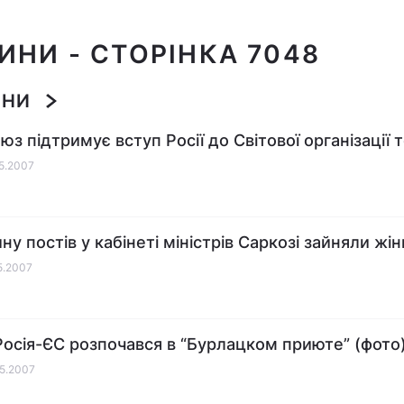
ВИНИ
- СТОРІНКА 7048
ИНИ
з підтримує вступ Росії до Світової організації т
05.2007
у постів у кабінеті міністрів Саркозі зайняли жін
05.2007
Росія-ЄС розпочався в “Бурлацком приюте” (фото
05.2007