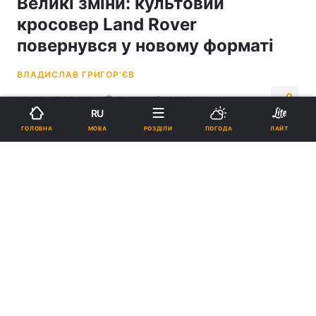
Великі зміни: культовий
кросовер Land Rover
повернувся у новому форматі
ВЛАДИСЛАВ ГРИГОР'ЄВ
16:06, 27.04.26
2 хв.
2269
RU
МОВА
ГОЛОВНА
РОЗДІЛИ
ПОГОДА
ЛАЙТ
Підпишіться на нас в Google
Новинка отримала дизайн у стилі попередніх моделей Freelander /