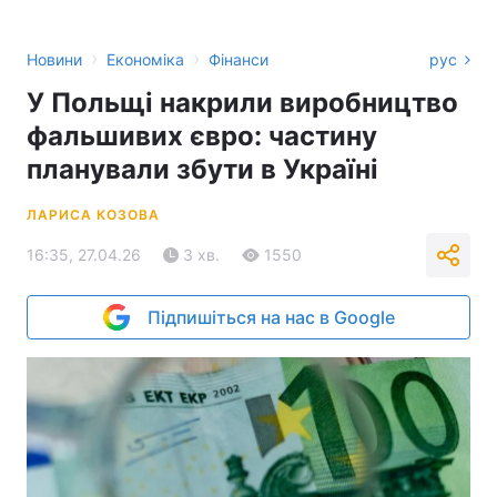
›
›
Новини
Економіка
Фінанси
рус
У Польщі накрили виробництво
фальшивих євро: частину
планували збути в Україні
ЛАРИСА КОЗОВА
16:35, 27.04.26
3 хв.
1550
Підпишіться на нас в Google