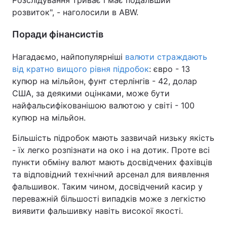
Розслідування триває і має подальший
розвиток", - наголосили в ABW.
Поради фінансистів
Нагадаємо, найпопулярніші
валюти страждають
від кратно вищого рівня підробок
: євро - 13
купюр на мільйон, фунт стерлінгів - 42, долар
США, за деякими оцінками, може бути
найфальсифікованішою валютою у світі - 100
купюр на мільйон.
Більшість підробок мають зазвичай низьку якість
- їх легко розпізнати на око і на дотик. Проте всі
пункти обміну валют мають досвідчених фахівців
та відповідний технічний арсенал для виявлення
фальшивок. Таким чином, досвідчений касир у
переважній більшості випадків може з легкістю
виявити фальшивку навіть високої якості.