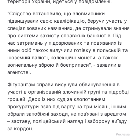
території України, йдеться у повідомленні.
"Слідство встановило, що зловмисники
підвищували свою кваліфікацію, беручи участь у
спеціалізованих навчаннях, де отримували знання
про системи захисту справжніх банкнотів. Під
час затримань у підозрюваних та пов’язаних із
ними осіб також вилучили готівку в польській та
іноземній валюті, колекційні монети, а також
вогнепальну зброю й боєприпаси", - заявили в
агентстві.
Фігурантам справи висунули обвинувачення в
участі в організованій злочинній групі та підробці
грошей. Двох із них суд за клопотанням
прокуратури взяв під варту на три місяці, іншим
обрали запобіжні заходи, не пов’язані з арештом
– заставу, поліцейський нагляд і заборону виїзду
за кордон.
Реклама