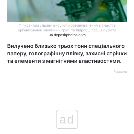
Фігурантам справи висунули обвинувачення в участі в
організованій злочинній групі та підробці грошей \ фото
ua.depositphotos.com
Вилучено близько трьох тонн спеціального
паперу, голографічну плівку, захисні стрічки
та елементи з магнітними властивостями.
Реклама
ad