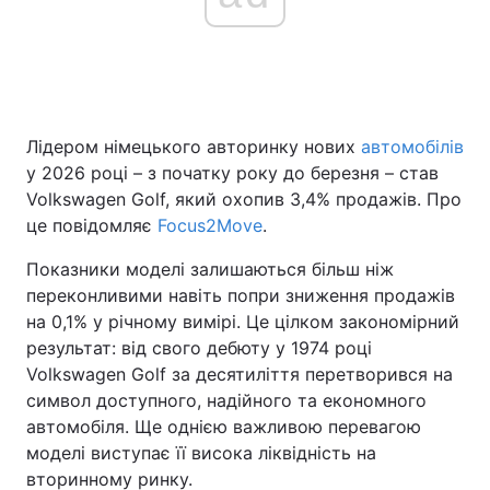
Головна
Війна
Україна
Політика
Лідером німецького авторинку нових
автомобілів
у 2026 році – з початку року до березня – став
Економіка
Світ
Volkswagen Golf, який охопив 3,4% продажів. Про
це повідомляє
Focus2Move
.
Спорт
Наука
Показники моделі залишаються більш ніж
Техно і зв'язок
Лайт
переконливими навіть попри зниження продажів
на 0,1% у річному вимірі. Це цілком закономірний
Зброя
Інциденти
результат: від свого дебюту у 1974 році
Volkswagen Golf за десятиліття перетворився на
Здоров'я
Туризм
символ доступного, надійного та економного
автомобіля. Ще однією важливою перевагою
Цікавинки
Погода
моделі виступає її висока ліквідність на
вторинному ринку.
Екологія
Регіони