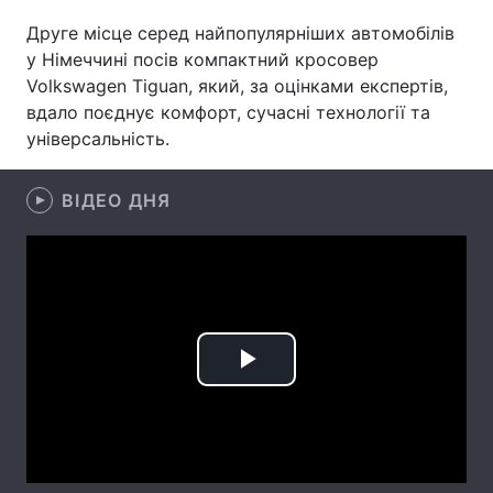
Друге місце серед найпопулярніших автомобілів
Лонгріди
у Німеччині посів компактний кросовер
Volkswagen Tiguan, який, за оцінками експертів,
Відео з Youtube
Статті
вдало поєднує комфорт, сучасні технології та
універсальність.
Інтерв'ю
Думки
ВІДЕО ДНЯ
Архів
Вакансії
Контакти
Послуги
Play
Video