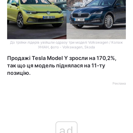
До трійки лідерів увійшли одразу три моделі Volkswagen / Колаж
УНІАН, фото - Volkswagen, Skoda
Продажі Tesla Model Y зросли на 170,2%,
так що ця модель піднялася на 11-ту
позицію.
Реклама
ad