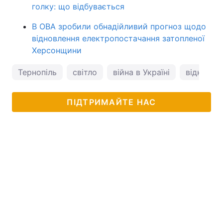
голку: що відбувається
В ОВА зробили обнадійливий прогноз щодо
відновлення електропостачання затопленої
Херсонщини
Тернопіль
світло
війна в Україні
відключе
ПІДТРИМАЙТЕ НАС