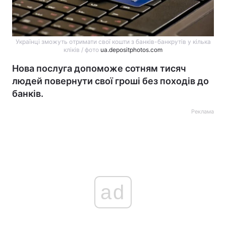
Українці зможуть отримати свої кошти з банків-банкрутів у кілька
кліків / фото
ua.depositphotos.com
Нова послуга допоможе сотням тисяч
людей повернути свої гроші без походів до
банків.
Реклама
ad