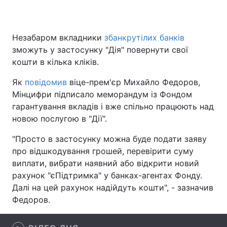
Незабаром вкладники
збанкрутілих банків
Головна
Війна
зможуть у застосунку "Дія" повернути свої
кошти в кілька кліків.
Україна
Політика
Як
повідомив
віце-прем'єр Михайло Федоров,
Економіка
Світ
Мінцифри підписало меморандум із Фондом
гарантування вкладів і вже спільно працюють над
Спорт
Наука
новою послугою в "Дії".
Техно і зв'язок
Лайт
"Просто в застосунку можна буде подати заяву
про відшкодування грошей, перевірити суму
Зброя
Інциденти
виплати, вибрати наявний або відкрити новий
рахунок "єПідтримка" у банках-агентах Фонду.
Здоров'я
Туризм
Далі на цей рахунок надійдуть кошти", - зазначив
Федоров.
Цікавинки
Погода
Екологія
Регіони