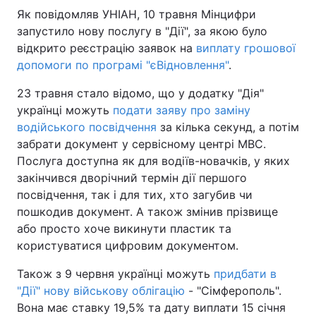
Як повідомляв УНІАН, 10 травня Мінцифри
запустило нову послугу в "Дії", за якою було
відкрито реєстрацію заявок на
виплату грошової
допомоги по програмі "єВідновлення"
.
23 травня стало відомо, що у додатку "Дія"
українці можуть
подати заяву про заміну
водійського посвідчення
за кілька секунд, а потім
забрати документ у сервісному центрі МВС.
Послуга доступна як для водіїв-новачків, у яких
закінчився дворічний термін дії першого
посвідчення, так і для тих, хто загубив чи
пошкодив документ. А також змінив прізвище
або просто хоче викинути пластик та
користуватися цифровим документом.
Також з 9 червня українці можуть
придбати в
"Дії" нову військову облігацію
- "Сімферополь".
Вона має ставку 19,5% та дату виплати 15 січня