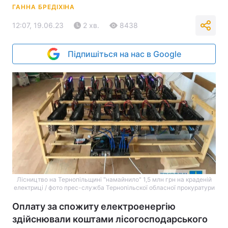
ГАННА БРЕДІХІНА
12:07, 19.06.23
2 хв.
8438
Підпишіться на нас в Google
Лісництво на Тернопільщині "намайнило" 1,5 млн грн на краденій
електриці / фото прес-служба Тернопільскої обласної прокуратури
Оплату за спожиту електроенергію
здійснювали коштами лісогосподарського