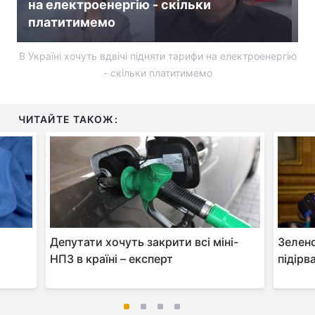
на електроенергію - скільки
платитимемо
В Україні хочуть вдвічі підняти тарифи на електроенергію
- скільки платитимемо
ЧИТАЙТЕ ТАКОЖ:
Депутати хочуть закрити всі міні-
Зеленс
НПЗ в країні – експерт
підірв