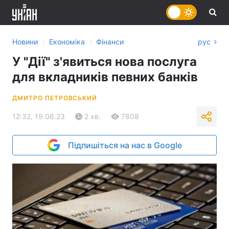
›
›
Новини
Економіка
Фінанси
рус
У "Дії" з'явиться нова послуга
для вкладників певних банків
ДМИТРО ПЕТРОВСЬКИЙ
12:32, 19.06.23
2 хв.
7808
Підпишіться на нас в Google