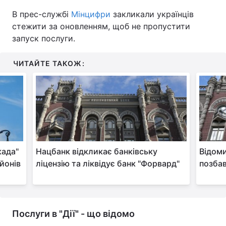
В прес-службі
Мінцифри
закликали українців
Тема оформлення
стежити за оновленням, щоб не пропустити
запуск послуги.
ЧИТАЙТЕ ТАКОЖ:
када"
Нацбанк відкликає банківську
Відоми
ьйонів
ліцензію та ліквідує банк "Форвард"
позбав
Послуги в "Дії" - що відомо