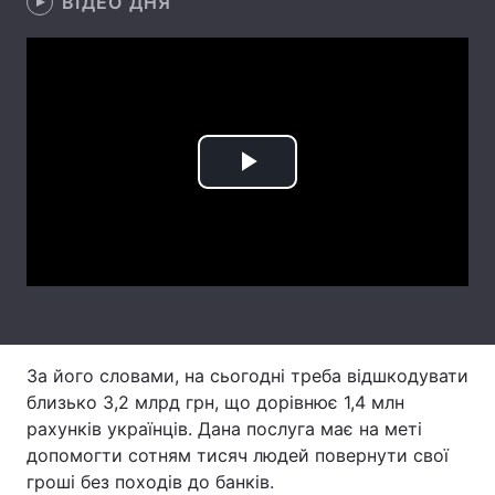
ВІДЕО ДНЯ
Лонгріди
Відео з Youtube
Статті
Інтерв'ю
Думки
Play
Архів
Вакансії
Video
Контакти
Послуги
За його словами, на сьогодні треба відшкодувати
близько 3,2 млрд грн, що дорівнює 1,4 млн
рахунків українців. Дана послуга має на меті
допомогти сотням тисяч людей повернути свої
гроші без походів до банків.