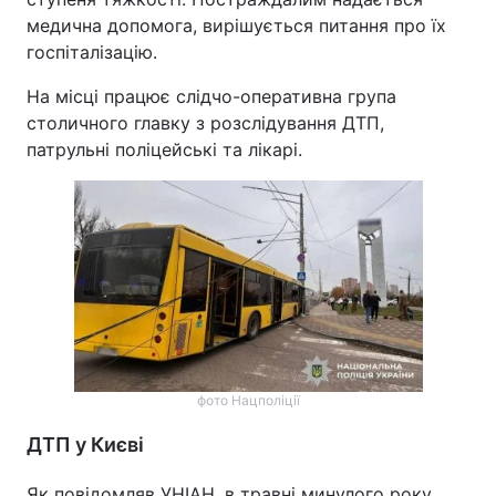
медична допомога, вирішується питання про їх
госпіталізацію.
На місці працює слідчо-оперативна група
столичного главку з розслідування ДТП,
патрульні поліцейські та лікарі.
фото Нацполіції
ДТП у Києві
Як повідомляв УНІАН, в травні минулого року