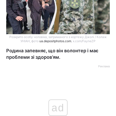
Розкрито особу чоловіка, затриманого з кортежу Джолі / Колаж
УНІАН, фото
ua.depositphotos.com
, x.com/FayneZP
Родина запевняє, що він волонтер і має
проблеми зі здоров’ям.
Реклама
ad