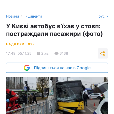
›
Новини
Інциденти
рус
У Києві автобус в’їхав у стовп:
постраждали пасажири (фото)
НАДЯ ПРИШЛЯК
17:49, 05.11.25
2 хв.
6168
Підпишіться на нас в Google