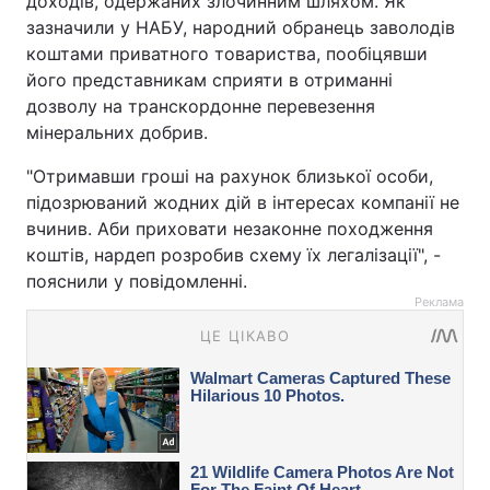
доходів, одержаних злочинним шляхом. Як
зазначили у НАБУ, народний обранець заволодів
коштами приватного товариства, пообіцявши
його представникам сприяти в отриманні
дозволу на транскордонне перевезення
мінеральних добрив.
"Отримавши гроші на рахунок близької особи,
підозрюваний жодних дій в інтересах компанії не
вчинив. Аби приховати незаконне походження
коштів, нардеп розробив схему їх легалізації", -
пояснили у повідомленні.
Реклама