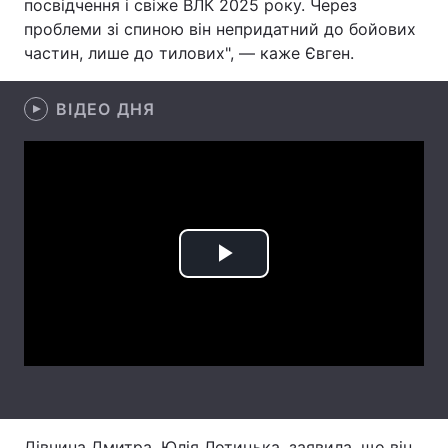
посвідчення і свіже ВЛК 2025 року. Через
проблеми зі спиною він непридатний до бойових
Лонгріди
частин, лише до тилових", — каже Євген.
Відео з Youtube
Статті
ВІДЕО ДНЯ
Інтерв'ю
Думки
Архів
Вакансії
Контакти
Play
Послуги
Video
Дівчина Дмитра, Юлія Лотицька, заявила, що він