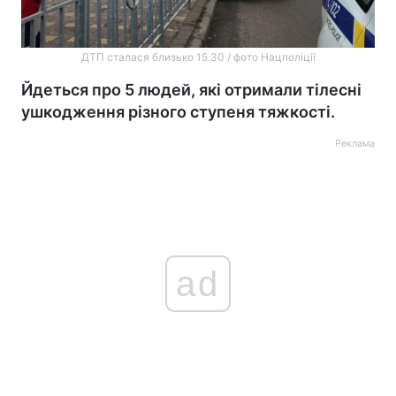
ДТП сталася близько 15.30 / фото Нацполіції
Йдеться про 5 людей, які отримали тілесні
ушкодження різного ступеня тяжкості.
Реклама
ad