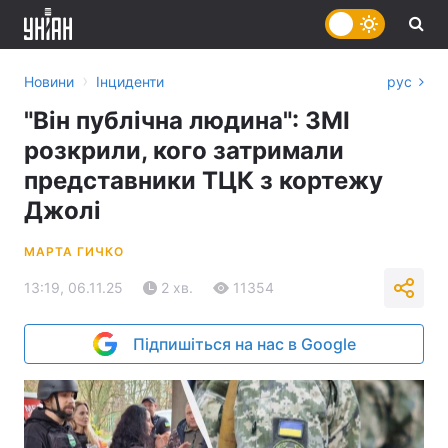
›
Новини
Інциденти
рус
"Він публічна людина": ЗМІ
розкрили, кого затримали
представники ТЦК з кортежу
Джолі
МАРТА ГИЧКО
13:19, 06.11.25
2 хв.
11354
Підпишіться на нас в Google