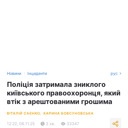
›
Новини
Інциденти
рус
Поліція затримала зниклого
київського правоохоронця, який
втік з арештованими грошима
ВІТАЛІЙ САЄНКО,
КАРИНА БОВСУНОВСЬКА
12:22, 06.11.25
3 хв.
33347