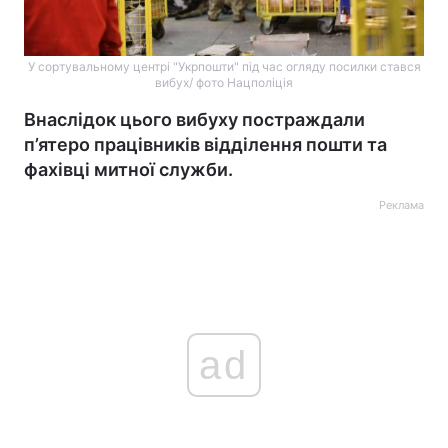
У сортувальному центрі "Укрпошти" під час огляду посилки стався
вибух/ фото Нацполіція
Внаслідок цього вибуху постраждали
п’ятеро працівників відділення пошти та
фахівці митної служби.
Реклама
ad