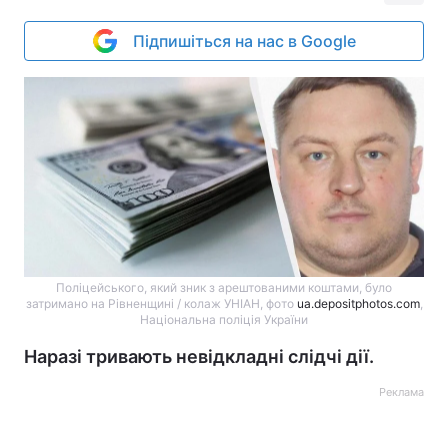
Підпишіться на нас в Google
Поліцейського, який зник з арештованими коштами, було
затримано на Рівненщині / колаж УНІАН, фото
ua.depositphotos.com
,
Національна поліція України
Наразі тривають невідкладні слідчі дії.
Реклама