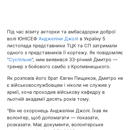
Головна
Війна
Під час візиту акторки та амбасадорки доброї
Україна
Політика
волі ЮНІСЕФ
Анджеліни Джолі
в Україну 5
листопада представники ТЦК та СП затримали
Економіка
Світ
одного з представників її кортежу. Як повідомляє
"
Суспільне
", ним виявився 33-річний Дмитро —
Спорт
Наука
тренер з бойового самбо з Кропивницького.
Техно і зв'язок
Лайт
Як розповів його брат Євген Пищиков, Дмитро не
є військовослужбовцем і ніколи не служив у
Зброя
Інциденти
армії, хоча проходив військову кафедру в
льотній академії десять років тому.
Здоров'я
Туризм
"Він не охоронець Анджеліни Джолі. Їхав як
Цікавинки
Погода
волонтер, щоб допомагати — показати,
розказати. Має документи, волонтерське
Екологія
Регіони