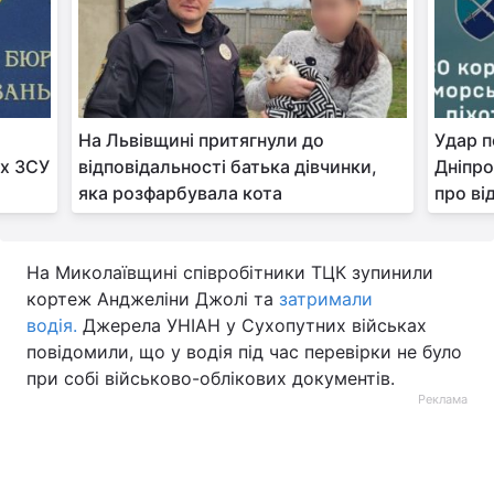
На Львівщині притягнули до
Удар п
их ЗСУ
відповідальності батька дівчинки,
Дніпро
яка розфарбувала кота
про ві
На Миколаївщині співробітники ТЦК зупинили
кортеж Анджеліни Джолі та
затримали
водія.
Джерела УНІАН у Сухопутних військах
повідомили, що у водія під час перевірки не було
при собі військово-облікових документів.
Реклама