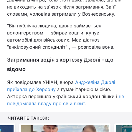
не виходить на звʼязок після затримання. За її
Тема оформлення
словами, чоловіка затримали у Вознесенську.
"Він публічна людина, давно займається
волонтерством — збирає кошти, купує
автомобілі для військових. Має діагноз
"анкілозуючий спондиліт"", — розповіла вона.
Затримання водія з кортежу Джолі - що
відомо
Як повідомляв УНІАН, вчора
Анджеліна Джолі
приїхала до Херсону
з гуманітарною місією.
Акторка перейшла український кордон пішки і
не
повідомляла владу про свій візит
.
ЧИТАЙТЕ ТАКОЖ: