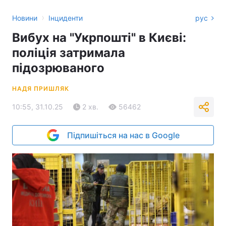
›
Новини
Інциденти
рус
Вибух на "Укрпошті" в Києві:
поліція затримала
підозрюваного
НАДЯ ПРИШЛЯК
10:55, 31.10.25
2 хв.
56462
Підпишіться на нас в Google