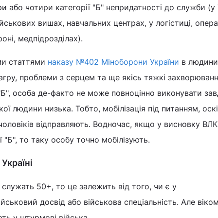
 або чотири категорії "Б" непридатності до служби (у
ійськових вишах, навчальних центрах, у логістиці, опер
роні, медпідрозділах).
ми статтями
наказу №402 Міноборони України
в людини
агру, проблеми з серцем та ще якісь тяжкі захворювання
"Б", особа де-факто не може повноцінно виконувати зав
акої людини низька. Тобто, мобілізація під питанням, оск
чоловіків відправляють. Водночас, якщо у висновку ВЛК
ї "Б", то таку особу точно мобілізують.
 Україні
служать 50+, то це залежить від того, чи є у
йськовий досвід або військова спеціальність. Але віком
ють у штурмові війська.