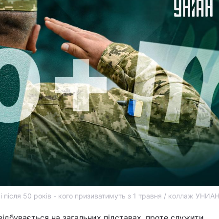
ні після 50 років - кого призиватимуть з 1 травня / коллаж УНИА
 відбувається на загальних підставах, проте служити