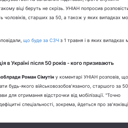
такому віці беруть не скрізь. УНІАН попросив розповіст
 чоловіків, старших за 50, а також у яких випадках мо
зповідали,
що буде за СЗЧ
з 1 травня і в яких випадках
ія в Україні після 50 років - кого призивають
воблради Роман Сімутін
у коментарі УНІАН розповів, що
ти будь-якого військовозобов'язаного, старшого за 50 
ви для отримання відстрочки від мобілізації. "Точно
ефіцитні спеціальності, зокрема, йдеться про зв'язківців