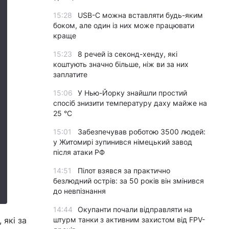
15:28
USB-C можна вставляти будь-яким
боком, але один із них може працювати
краще
15:23
8 речей із секонд-хенду, які
коштують значно більше, ніж ви за них
заплатите
15:06
У Нью-Йорку знайшли простий
спосіб знизити температуру даху майже на
25 °C
15:01
Забезпечував роботою 3500 людей:
у Житомирі зупинився німецький завод
після атаки РФ
14:51
Пілот взявся за практично
безлюдний острів: за 50 років він змінився
до невпізнання
14:44
Окупанти почали відправляти на
 які за
штурм танки з активним захистом від FPV-