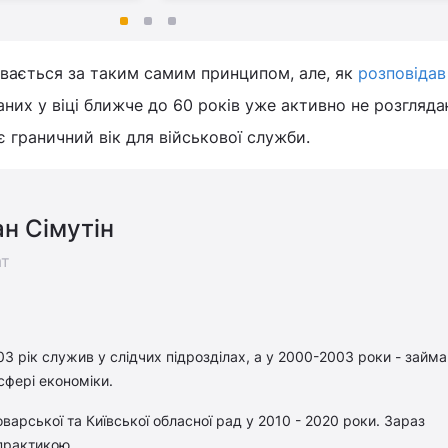
бувається за таким самим принципом, але, як
розповідав
аних у віці ближче до 60 років уже активно не розгляда
є граничний вік для військової служби.
н Сімутін
ат
03 рік служив у слідчих підрозділах, а у 2000-2003 роки - займ
сфері економіки.
варської та Київської обласної рад у 2010 - 2020 роки. Зараз
практикою.