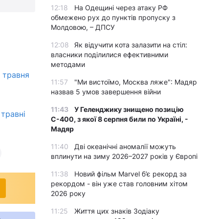
12:18
На Одещині через атаку РФ
обмежено рух до пунктів пропуску з
Молдовою, – ДПСУ
12:08
Як відучити кота залазити на стіл:
власники поділилися ефективними
методами
1 травня
11:57
"Ми вистоїмо, Москва ляже": Мадяр
назвав 5 умов завершення війни
11:43
У Геленджику знищено позицію
 травні
С-400, з якої 8 серпня били по Україні, -
Мадяр
11:40
Дві океанічні аномалії можуть
вплинути на зиму 2026–2027 років у Європі
11:38
Новий фільм Marvel б’є рекорд за
рекордом - він уже став головним хітом
2026 року
11:25
Життя цих знаків Зодіаку