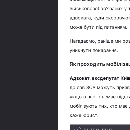
військовозобов'язаних у 
адвоката, куди скеровують
може бути під питанням.
Нагадаємо, раніше ми ро
уникнути покарання.
Як проходить мобілізац
Адвокат, ексдепутат Киї
до лав ЗСУ можуть призва
якщо в нього немає підста
мобілізують тих, хто має д
каже юрист.