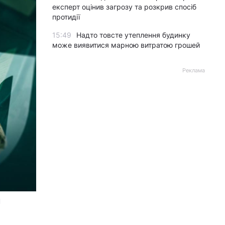
експерт оцінив загрозу та розкрив спосіб
протидії
15:49
Надто товсте утеплення будинку
може виявитися марною витратою грошей
Реклама
Н