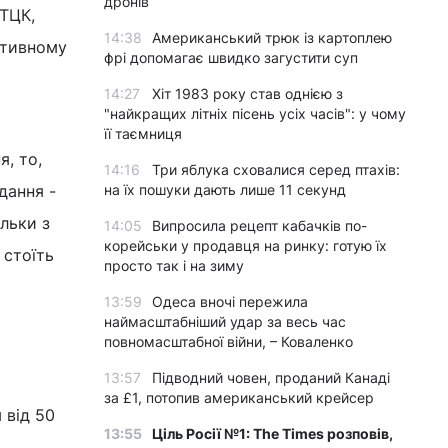
дронів
 ТЦК,
14:38
Американський трюк із картоплею
ативному
фрі допомагає швидко загустити суп
14:27
Хіт 1983 року став однією з
"найкращих літніх пісень усіх часів": у чому
її таємниця
, то,
14:16
Три яблука сховалися серед птахів:
дання -
на їх пошуки дають лише 11 секунд
ільки з
14:05
Випросила рецепт кабачків по-
корейськи у продавця на ринку: готую їх
 стоїть
просто так і на зиму
13:59
Одеса вночі пережила
наймасштабніший удар за весь час
повномасштабної війни, – Коваленко
13:57
Підводний човен, проданий Канаді
за £1, потопив американський крейсер
 від 50
13:55
Ціль Росії №1: The Times розповів,