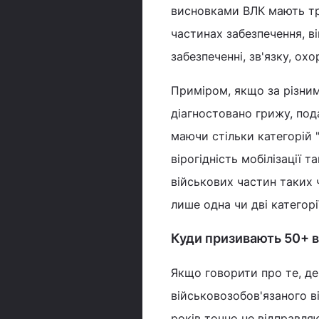
висновками ВЛК мають три
частинах забезпечення, в
забезпеченні, зв'язку, охо
Приміром, якщо за різни
діагностовано грижу, под
маючи стільки категорій 
вірогідність мобілізації т
військових частин таких 
лише одна чи дві категорі
Куди призивають 50+ в
Якщо говорити про те, де 
військовозобов'язаного ві
років точно не відправля