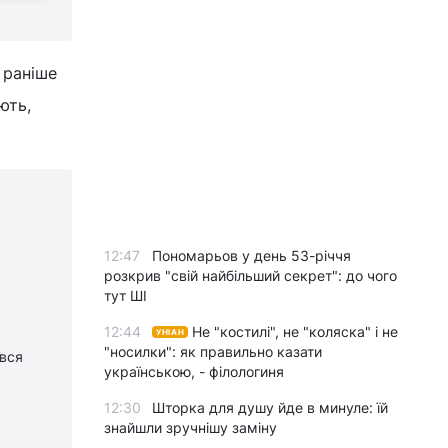
раніше
ють,
12:47
Пономарьов у день 53-річчя
розкрив "свій найбільший секрет": до чого
тут ШІ
12:44
Не "костилі", не "коляска" і не
УНІАН
"носилки": як правильно казати
ався
українською, - філологиня
12:30
Шторка для душу йде в минуле: їй
знайшли зручнішу заміну