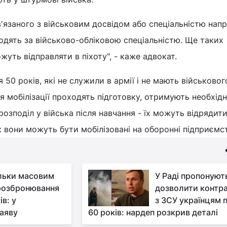
'язаного з військовим досвідом або спеціальністю нап
дходять за військово-обліковою спеціальністю. Ще таких
уть відправляти в піхоту", - каже адвокат.
я 50 років, які не служили в армії і не мають військовог
я мобілізації проходять підготовку, отримують необхідн
 розподіл у війська після навчання - їх можуть відрядити
 вони можуть бути мобілізовані на оборонні підприємс
льки масовим
У Раді пропонуют
розбронювання
дозволити контр
в: у
з ЗСУ українцям п
аяву
60 років: нардеп розкрив деталі