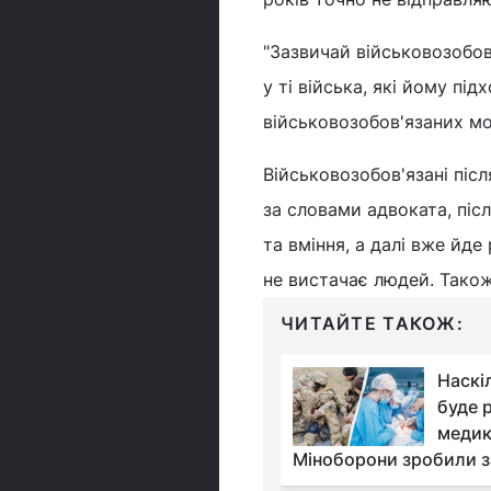
"Зазвичай військовозобов
у ті війська, які йому пі
військовозобов'язаних мож
Військовозобов'язані післ
за словами адвоката, післ
та вміння, а далі вже йде
не вистачає людей. Також
ЧИТАЙТЕ ТАКОЖ:
В Україні продовжили
Наскі
термін добровільного
буде 
повернення із СЗЧ
медикі
Міноборони зробили з