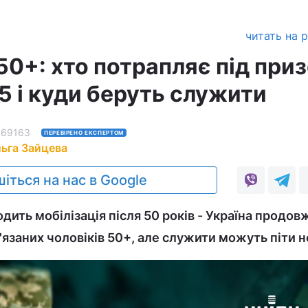
читать на 
50+: хто потрапляє під приз
5 і куди беруть служити
69163
ПЕРЕВІРЕНО ЕКСПЕРТОМ
ьга Зайцева
іться на нас в Google
дить мобілізація після 50 років - Україна продов
язаних чоловіків 50+, але служити можуть піти не