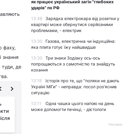
як працює український загін "глибоких
ударів" по РФ
равляють
13:48
Зарядка електрокара від розетки у
квартирі може обернутися серйозними
проблемами, - електрик
13:30
Газова, електрична чи індукційна:
о фаху,
яка плита готує їжу найшвидше
і знання
13:30
Три знаки Зодіаку ось-ось
попрощаються з самотністю та знайдуть
 туди, де
кохання
тва.
13:18
Історія про те, що "поляки не дають
Україні МіГи" - неправда: посол роз’яснив
ситуацію
ь
13:11
Одна чашка цього напою на день
В Україні продовжили
може допомогти печінці, - дієтологи
акти
термін добровільного
ісля
повернення із СЗЧ
Реклама
М