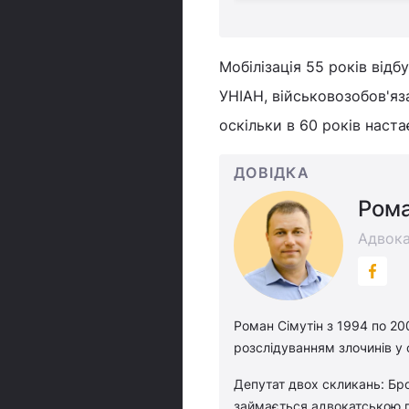
Мобілізація 55 років від
УНІАН, військовозобов'яз
оскільки в 60 років наста
ДОВІДКА
Рома
Адвок
Роман Сімутін з 1994 по 20
розслідуванням злочинів у 
Депутат двох скликань: Бро
займається адвокатською 