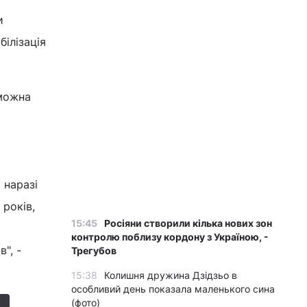
и
білізація
 можна
 наразі
років,
15:45
Росіяни створили кілька нових зон
контролю поблизу кордону з Україною, -
", -
Трегубов
15:38
Колишня дружина Дзідзьо в
особливий день показала маленького сина
(фото)