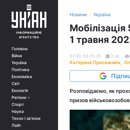
›
Новини
Україна
Мобілізація 
ІНФОРМАЦІЙНЕ
1 травня 202
АГЕНТСТВО
Головна
Війна
07:30, 03.05.25
3 хв.
Катерина Присяжнюк,
Ол
Україна
Політика
Підпиш
Економіка
Світ
Екологія
Розповідаємо, як прохо
Регіони
призов військовозобов'
Спорт
Наука
Техно і зв'язок
Лайт