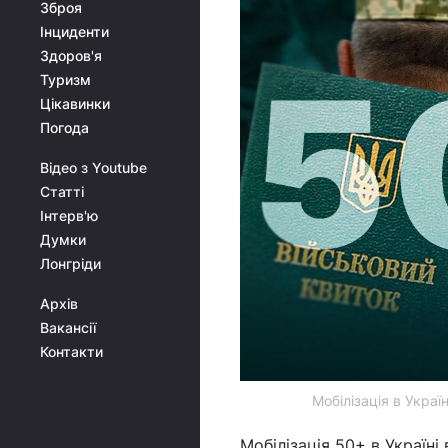
Зброя
Інциденти
Здоров'я
Туризм
Цікавинки
Погода
Відео з Youtube
Статті
Інтерв'ю
Думки
Лонгріди
Архів
Вакансії
Контакти
Мобілізація в Украї
Мобілізація 50+ в Україні