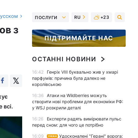
русском
RU
+23
ПОСЛУГИ
ов з
ПІДТРИМАЙТЕ НАС
ОСТАННІ НОВИНИ
16:42
Генріх VIII буквально жив у хмарі
парфумів: причина була далеко не
королівською
16:36
Атаки на Wildberries можуть
жує
створити нові проблеми для економіки РФ:
 всі.
у WSJ розкрили деталі
16:26
Експерти радять вимірювати пульс
перед сном: для чого це потрібно
16:09
Удосконалені "Герані" ворога:
УНІАН