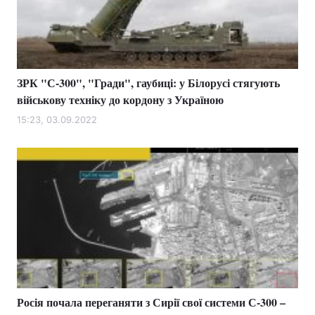
Тема оформлення
ЗРК "С-300", "Гради", гаубиці: у Білорусі стягують
військову техніку до кордону з Україною
15:23, 03.09.2022
Росія почала переганяти з Сирії свої системи С-300 –