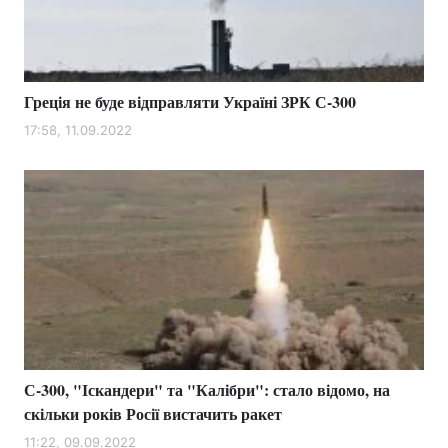
Головна
Війна
Греція не буде відправляти Україні ЗРК С-300
Україна
Політика
17:58, 11.09.2022
Економіка
Світ
Спорт
Наука
Техно і зв'язок
Лайт
Зброя
Інциденти
Здоров'я
Туризм
С-300, "Іскандери" та "Калібри": стало відомо, на
Цікавинки
Погода
скільки років Росії вистачить ракет
Екологія
Регіони
11:22, 09.09.2022