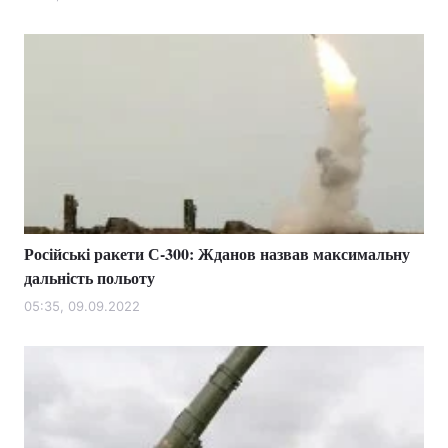
Лонгріди
Відео з Youtube
Статті
Інтерв'ю
Думки
Архів
Вакансії
Контакти
Російські ракети С-300: Жданов назвав максимальну
Послуги
дальність польоту
05:35, 09.09.2022