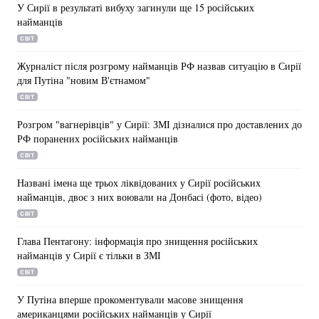
У Сирії в результаті вибуху загинули ще 15 російських
найманців
Тема оформлення
СВІТ
Журналіст після розгрому найманців РФ назвав ситуацію в Сирії
для Путіна "новим В'єтнамом"
СВІТ
Розгром "вагнерівців" у Сирії: ЗМІ дізналися про доставлених до
РФ поранених російських найманців
СВІТ
Названі імена ще трьох ліквідованих у Сирії російських
найманців, двоє з них воювали на Донбасі (фото, відео)
СВІТ
Глава Пентагону: інформація про знищення російських
найманців у Сирії є тільки в ЗМІ
СВІТ
У Путіна вперше прокоментували масове знищення
американцями російських найманців у Сирії