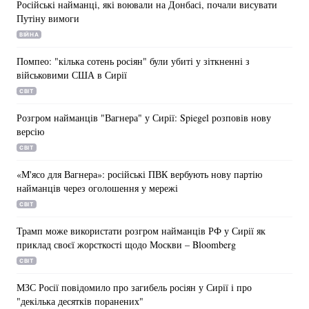
Російські найманці, які воювали на Донбасі, почали висувати
У Путіна вперше масове знищення американцями
Путіну вимоги
російських найманців у Сирії прокоментували
ВІЙНА
тільки 13 лютого. Однак не стали підтверджувати
або спростовувати цю інформацію, порадивши
Помпео: "кілька сотень росіян" були убиті у зіткненні з
звернутися з цього питання в Міноборони РФ.
військовими США в Сирії
СВІТ
Розгром найманців "Вагнера" у Сирії: Spiegel розповів нову
версію
СВІТ
«М'ясо для Вагнера»: російські ПВК вербують нову партію
найманців через оголошення у мережі
СВІТ
Трамп може використати розгром найманців РФ у Сирії як
приклад своєї жорсткості щодо Москви – Bloomberg
СВІТ
МЗС Росії повідомило про загибель росіян у Сирії і про
"декілька десятків поранених"