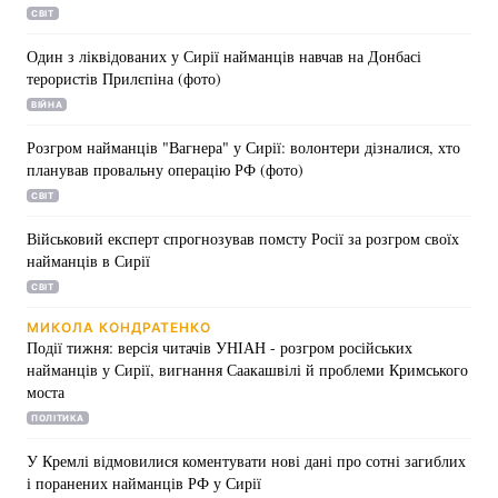
СВІТ
Один з ліквідованих у Сирії найманців навчав на Донбасі
терористів Прилєпіна (фото)
Головна
Війна
ВІЙНА
Україна
Політика
Розгром найманців "Вагнера" у Сирії: волонтери дізналися, хто
планував провальну операцію РФ (фото)
Економіка
Світ
СВІТ
Військовий експерт спрогнозував помсту Росії за розгром своїх
Спорт
Наука
найманців в Сирії
СВІТ
Техно і зв'язок
Лайт
МИКОЛА КОНДРАТЕНКО
Зброя
Інциденти
Події тижня: версія читачів УНІАН - розгром російських
найманців у Сирії, вигнання Саакашвілі й проблеми Кримського
Здоров'я
Туризм
моста
ПОЛІТИКА
Цікавинки
Погода
У Кремлі відмовилися коментувати нові дані про сотні загиблих
і поранених найманців РФ у Сирії
Екологія
Регіони