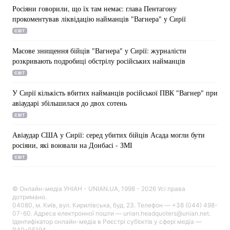
Росіяни говорили, що їх там немає: глава Пентагону
прокоментував ліквідацію найманців "Вагнера" у Сирії
СВІТ
Масове знищення бійців "Вагнера" у Сирії: журналісти
розкривають подробиці обстрілу російських найманців
СВІТ
У Сирії кількість вбитих найманців російської ПВК "Вагнер" при
авіаударі збільшилася до двох сотень
СВІТ
Авіаудар США у Сирії: серед убитих бійців Асада могли бути
росіяни, які воювали на Донбасі - ЗМІ
СВІТ
© Онлайн-медіа УНІАН - UNIAN.UA, 1998 - 2026 Усі права
дотримано.
04080, м. Київ, вул. Кирилівська, буд. 23. Телефон — +38 (044) 498-
07-60. Адреса електронної пошти — unian.headquoters@unian.net.
Ідентифікатор онлайн-медіа в Реєстрі суб’єктів у сфері медіа —
R40-05194.