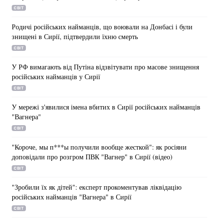
СВІТ
Родичі російських найманців, що воювали на Донбасі і були
знищені в Сирії, підтвердили їхню смерть
СВІТ
У РФ вимагають від Путіна відзвітувати про масове знищення
російських найманців у Сирії
СВІТ
У мережі з'явилися імена вбитих в Сирії російських найманців
"Вагнера"
СВІТ
"Короче, мы п***ы получили вообще жесткой": як росіяни
доповідали про розгром ПВК "Вагнер" в Сирії (відео)
СВІТ
"Зробили їх як дітей": експерт прокоментував ліквідацію
російських найманців "Вагнера" в Сирії
СВІТ