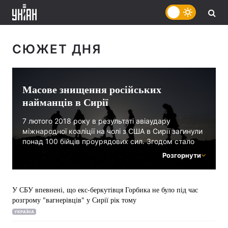
СЮЖЕТ ДНЯ
Масове знищення російських
найманців в Сирії
7 лютого 2018 року в результаті авіаудару
міжнародної коаліції на чолі з США в Сирії загинули
понад 100 бійців проурядових сил. Згодом стало
відомо, що в Сирії ліквідували найманців
Розгорнути
російської приватної військової компанії «Вагнер».
За даними ЗМІ, кількість убитих найманців
«Вагнер» перевищила 200 осіб.
У СБУ впевнені, що екс-беркутівця Горбика не було під час
розгрому "вагнерівців" у Сирії рік тому
Пізніше родичі та знайомі декількох російських
найманців, знищених в Сирії, підтвердили
УКРАЇНА
інформацію про їх смерті.