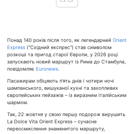
Головна
Війна
Україна
Політика
Понад 140 років після того, як легендарний
Orient
Express
("Східний експрес") став символом
Економіка
Світ
розкоші та пригод старої Європи, у 2026 році
запускають новий маршрут із Рима до Стамбула,
Спорт
Наука
повідомляє
Euronews
.
Техно і зв'язок
Лайт
Пасажирам обіцяють п’ять днів і чотири ночі
шампанського, вишуканої кухні та захопливих
Зброя
Інциденти
європейських пейзажів – із виразним італійським
шармом.
Здоров'я
Туризм
Так, 22 жовтня у свою першу подорож вирушить
Цікавинки
Погода
La Dolce Vita Orient Express – сучасне
переосмислення знаменитого маршруту,
Екологія
Регіони