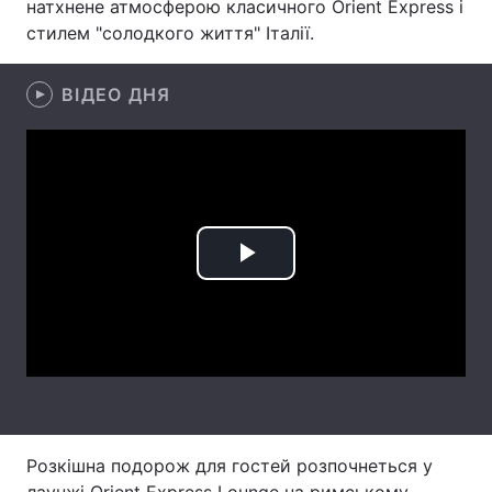
натхнене атмосферою класичного Orient Express і
стилем "солодкого життя" Італії.
Лонгріди
ВІДЕО ДНЯ
Відео з Youtube
Статті
Інтерв'ю
Думки
Архів
Вакансії
Контакти
Play
Послуги
Video
Розкішна подорож для гостей розпочнеться у