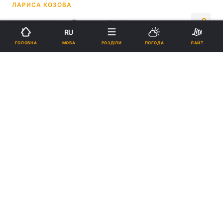
ЛАРИСА КОЗОВА
11:31, 21.05.26
3 хв.
1352
RU
МОВА
ГОЛОВНА
РОЗДІЛИ
ПОГОДА
ЛАЙТ
Підпишіться на нас в Google
Відвідувачів чекатимуть тематичні декорації та ілюстрації з
персонажами Pokémon на всіх чотирьох поверхах будівлі /
Скріншот із відео noto-airport.jp/
Ініціатива створити тематичний аеропорт
з’явилася після потужного землетрусу на