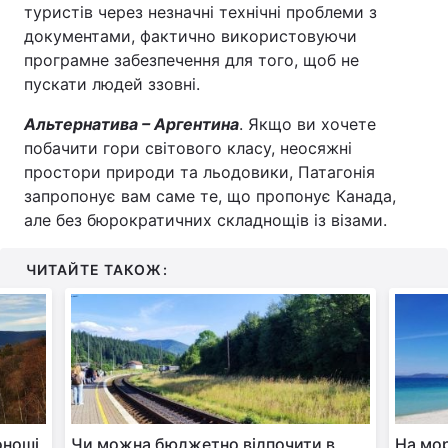
туристів через незначні технічні проблеми з
документами, фактично використовуючи
програмне забезпечення для того, щоб не
пускати людей ззовні.
Альтернатива – Аргентина
. Якщо ви хочете
побачити гори світового класу, неосяжні
простори природи та льодовики, Патагонія
запропонує вам саме те, що пропонує Канада,
але без бюрократичних складнощів із візами.
ЧИТАЙТЕ ТАКОЖ:
оноші,
Чи можна бюджетно відпочити в
На мор