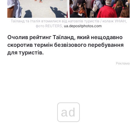
Таїланд та Італія втомилися від натовпів туристів / колаж УНІАН,
фото REUTERS,
ua.depositphotos.com
Очолив рейтинг Таїланд, який нещодавно
скоротив термін безвізового перебування
для туристів.
Реклама
ad