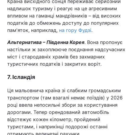
Країна висхідного сонця переживає серйозний
надлишок туризму і реагує на це агресивним
впливом на гаманці мандрівників – від високих
податків до обмежень доступу до популярних
пам'яток, наприклад,
на гору Фудзі
.
Альтернатива – Південна Корея
. Вона пропонує
настільки ж захоплююче поєднання надсучасних
міст і стародавніх храмів без захмарних
туристичних податків і закритих воріт.
7. Ісландія
Ця мальовнича країна зі слабким громадським
транспортом (там взагалі немає поїздів) у 2026
році ввела непосильні збори за користування
дорогами. Тепер орендований автомобіль
відстежує кожен кілометр, пройдений
туристами, і наприкінці подорожі останні
отримують величезні рахунки.