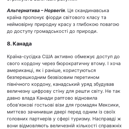
Альтернатива – Норвегія
. Ця скандинавська
країна пропонує фіорди світового класу та
неймовірну природну красу з глибокою повагою
до доступу громадськості до природи.
8. Канада
Країна-сусідка США активно обмежує доступ до
свого кордону через бюрократичну втому. І хоча
американці, як і раніше, користуються
безперешкодним безвізовим перетином
північного кордону, канадський уряд збудував
величезну цифрову стіну для решти світу. Не так
давно влада Канади раптово відновила
обов'язкові гостьові візи для громадян Мексики,
миттєво зачинивши двері перед одним із своїх
головних партнерів у сфері туризму. Насправді ж
вони відмовляють величезній кількості справжніх