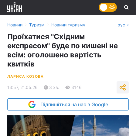
›
›
Новини
Туризм
Новини туризму
рус
Проїхатися "Східним
експресом" буде по кишені не
всім: оголошено вартість
квитків
ЛАРИСА КОЗОВА
13:57, 21.05.26
3 хв.
3146
Підпишіться на нас в Google