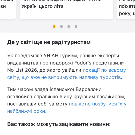
кви
Україні цього літа
поїхат
року, 
Де у світі ще не раді туристам
Як повідомляв УНІАН.Туризм, раніше експерти
видавництва про подорожі Fodor's представили
No List 2026, до якого увійшли
локації по всьому
світу, що вже не витримують напливу туристів
.
Тим часом влада іспанської Барселони
оголосила справжню війну круїзним пасажирам,
поставивши собі за мету
повністю позбутися їх у
найближчі роки
.
Вас також можуть зацікавити новини: