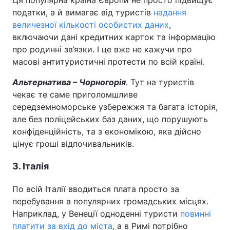
Ця популярна країна Європи не просто підвищує
податки, а й вимагає від туристів
надання
величезної кількості особистих даних
,
включаючи дані кредитних карток та інформацію
про родинні зв’язки. І це вже не кажучи про
масові антитуристичні протести по всій країні.
Альтернатива – Чорногорія
. Тут на туристів
чекає те саме приголомшливе
середземноморське узбережжя та багата історія,
але без поліцейських баз даних, що порушують
конфіденційність, та з економікою, яка дійсно
цінує гроші відпочивальників.
3. Італія
По всій Італії вводиться плата просто за
перебування в популярних громадських місцях.
Наприклад, у Венеції одноденні туристи
повинні
платити за вхід до міста
, а в Римі потрібно