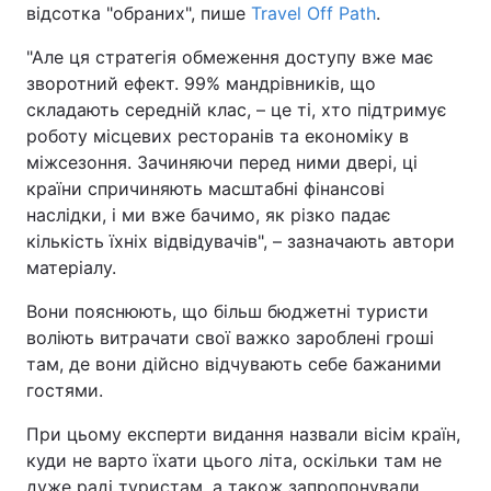
відсотка "обраних", пише
Travel Off Path
.
"Але ця стратегія обмеження доступу вже має
зворотний ефект. 99% мандрівників, що
складають середній клас, – це ті, хто підтримує
роботу місцевих ресторанів та економіку в
міжсезоння. Зачиняючи перед ними двері, ці
країни спричиняють масштабні фінансові
наслідки, і ми вже бачимо, як різко падає
кількість їхніх відвідувачів", – зазначають автори
матеріалу.
Вони пояснюють, що більш бюджетні туристи
воліють витрачати свої важко зароблені гроші
там, де вони дійсно відчувають себе бажаними
гостями.
При цьому експерти видання назвали вісім країн,
куди не варто їхати цього літа, оскільки там не
дуже раді туристам, а також запропонували