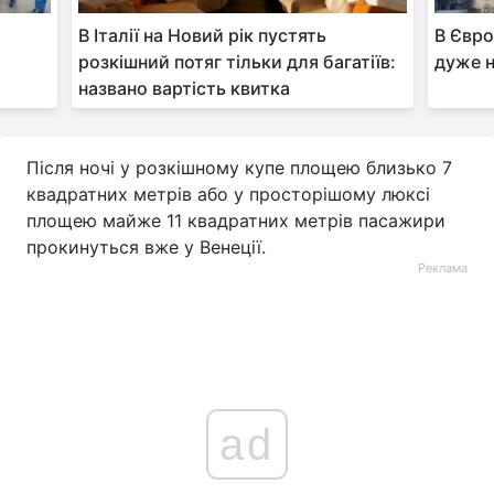
В Італії на Новий рік пустять
В Євро
розкішний потяг тільки для багатіїв:
дуже 
названо вартість квитка
Після ночі у розкішному купе площею близько 7
квадратних метрів або у просторішому люксі
площею майже 11 квадратних метрів пасажири
прокинуться вже у Венеції.
Реклама
ad