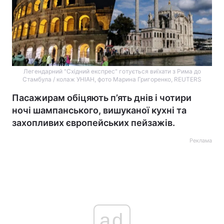
Легендарний "Східний експрес" готується виїхати з Рима до
Стамбула / колаж УНІАН, фото Марина Григоренко, REUTERS
Пасажирам обіцяють п’ять днів і чотири
ночі шампанського, вишуканої кухні та
захопливих європейських пейзажів.
Реклама
ad