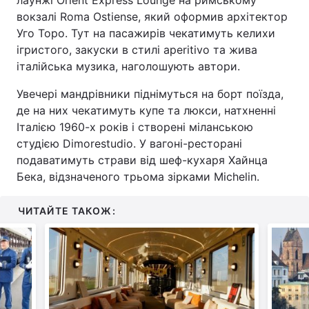
лаунжі Orient Express Lounge на римському
вокзалі Roma Ostiense, який оформив архітектор
Тема оформлення
Уго Торо. Тут на пасажирів чекатимуть келихи
ігристого, закуски в стилі aperitivo та жива
італійська музика, наголошують автори.
Увечері мандрівники піднімуться на борт поїзда,
де на них чекатимуть купе та люкси, натхненні
Італією 1960-х років і створені міланською
студією Dimorestudio. У вагоні-ресторані
подаватимуть страви від шеф-кухаря Хайнца
Бека, відзначеного трьома зірками Michelin.
ЧИТАЙТЕ ТАКОЖ: