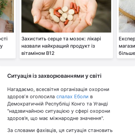
сті
Захистить серце та мозок: лікарі
Експер
 у
назвали найкращий продукт із
магази
вітаміном B12
більше
Ситуація із захворюваннями у світі
Нагадаємо, всесвітня організація охорони
здоровʼя оголосила
спалах Еболи
в
Демократичній Республіці Конго та Уганді
"надзвичайною ситуацією у сфері охорони
здоров’я, що має міжнародне значення".
За словами фахівців, ця ситуація становить