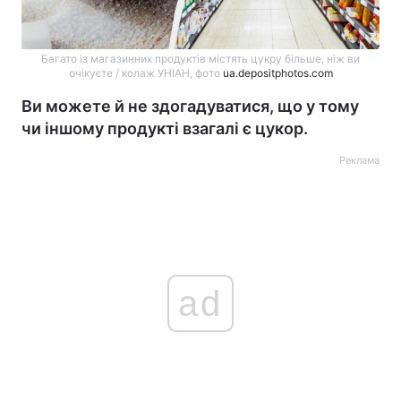
Багато із магазинних продуктів містять цукру більше, ніж ви
очікуєте / колаж УНІАН, фото
ua.depositphotos.com
Ви можете й не здогадуватися, що у тому
чи іншому продукті взагалі є цукор.
Реклама
ad