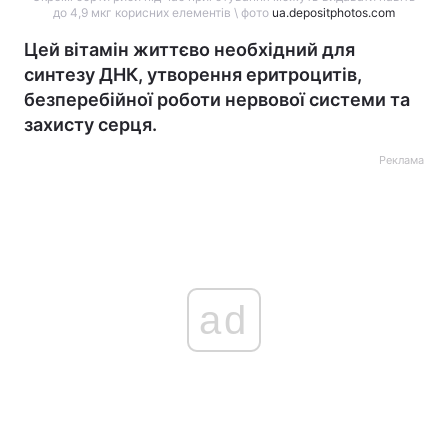
до 4,9 мкг корисних елементів \ фото
ua.depositphotos.com
Цей вітамін життєво необхідний для
синтезу ДНК, утворення еритроцитів,
безперебійної роботи нервової системи та
захисту серця.
Реклама
ad