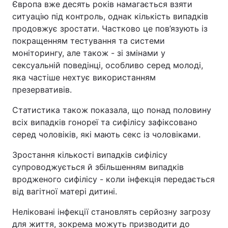
Європа вже десять років намагається взяти
ситуацію під контроль, однак кількість випадків
Тема оформлення
продовжує зростати. Частково це пов’язують із
покращенням тестування та системи
моніторингу, але також - зі змінами у
сексуальній поведінці, особливо серед молоді,
яка частіше нехтує використанням
презервативів.
Статистика також показала, що понад половину
всіх випадків гонореї та сифілісу зафіксовано
серед чоловіків, які мають секс із чоловіками.
Зростання кількості випадків сифілісу
супроводжується й збільшенням випадків
вродженого сифілісу - коли інфекція передається
від вагітної матері дитині.
Неліковані інфекції становлять серйозну загрозу
для життя, зокрема можуть призводити до