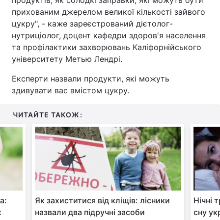
продуктів, як солодкі заправки, які можуть бути
прихованим джерелом великої кількості зайвого
цукру", - каже зареєстрований дієтолог-
нутриціолог, доцент кафедри здоров'я населення
та профілактики захворювань Каліфорнійського
університету Метью Лендрі.
Експерти назвали продукти, які можуть
здивувати вас вмістом цукру.
ЧИТАЙТЕ ТАКОЖ:
а:
Як захиститися від кліщів: лісники
Нічні 
х
назвали два підручні засоби
сну ук