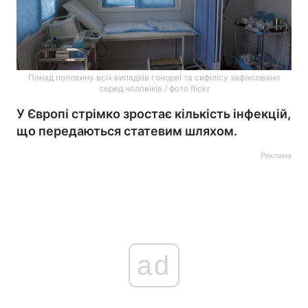
Понад половину всіх випадків гонореї та сифілісу зафіксовано
серед чоловіків / фото flickr
У Європі стрімко зростає кількість інфекцій,
що передаються статевим шляхом.
Реклама
ad