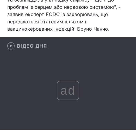
проблем із серцем або нервовою системою", -
Лонгріди
заявив експерт ECDC із захворювань, що
передаються статевим шляхом і
вакцинокерованих інфекцій, Бруно Чанчо.
Відео з Youtube
Статті
Інтерв'ю
Думки
ВІДЕО ДНЯ
Архів
Вакансії
Контакти
Послуги
ad