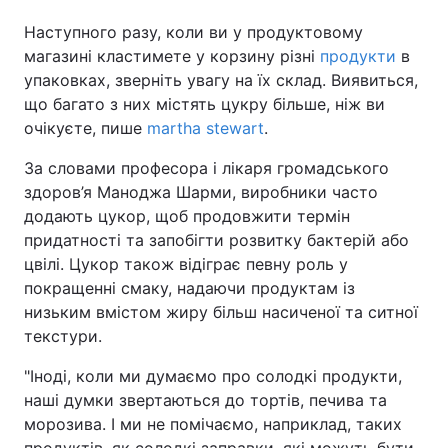
Наступного разу, коли ви у продуктовому
магазині кластимете у корзину різні
продукти
в
упаковках, зверніть увагу на їх склад. Виявиться,
що багато з них містять цукру більше, ніж ви
очікуєте, пише
martha stewart
.
За словами професора і лікаря громадського
здоров’я Маноджа Шарми, виробники часто
додають цукор, щоб продовжити термін
придатності та запобігти розвитку бактерій або
цвілі. Цукор також відіграє певну роль у
покращенні смаку, надаючи продуктам із
низьким вмістом жиру більш насиченої та ситної
текстури.
"Іноді, коли ми думаємо про солодкі продукти,
наші думки звертаються до тортів, печива та
морозива. І ми не помічаємо, наприклад, таких