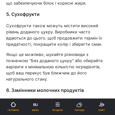
що забезпечуючи білок і корисні жири.
5. Сухофрукти
Сухофрукти також можуть містити високий
рівень доданого цукру. Виробники часто
вдаються до цього, щоб продовжити термін їх
придатності, покращити колір і зберегти смак.
Якщо це можливо, шукайте різновиди з
позначкою "Без доданого цукру" або обирайте
варіанти з мінімальною кількістю інгредієнтів,
щоб ваш перекус був ближчим до його
натурального стану.
6. Замінники молочних продуктів
Щоб покращити смак, багато альтернатив
RU
молоку, таких як мигдальне та соєве, часто
МОВА
ГОЛОВНА
РОЗДІЛИ
ПОГОДА
ЛАЙТ
містять доданий цукор, розповів Шарма.