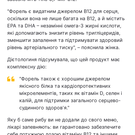
"Форель є видатним джерелом B12 для серця,
оскільки вона не лише багата на B12, а й містить
EPA та DHA – незамінні омега-3 жирні кислоти,
які допомагають знизити рівень тригліцеридів,
зменшити запалення та підтримувати здоровий
рівень артеріального тиску", – пояснила жінка.
Дієтологиня підсумувала, що цей продукт має
комплексну дію:
"Форель також є хорошим джерелом
якісного білка та кардіопротективних
мікроелементів, таких як вітамін D, селен і
калій, для підтримки загального серцево-
судинного здоров'я."
Яку б саме рибу ви не додали до свого меню,
лікарі запевняють: ви гарантовано забезпечите
себе потужною дозою вітаміну B12 та іншими