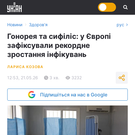
›
Новини
Здоров'я
рус
Гонорея та сифіліс: у Європі
зафіксували рекордне
зростання інфікувань
ЛАРИСА КОЗОВА
12:53, 21.05.26
3 хв.
3232
Підпишіться на нас в Google