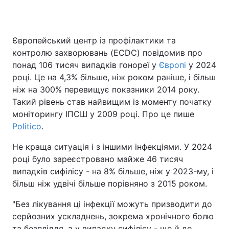
Європейський центр із профілактики та
Головна
Війна
контролю захворювань (ECDC) повідомив про
понад 106 тисяч випадків гонореї у
Європі
у 2024
Україна
Політика
році. Це на 4,3% більше, ніж роком раніше, і більш
ніж на 300% перевищує показники 2014 року.
Економіка
Світ
Такий рівень став найвищим із моменту початку
Спорт
Наука
моніторингу ІПСШ у 2009 році. Про це пише
Politico
.
Техно і зв'язок
Лайт
Не краща ситуація і з іншими інфекціями. У 2024
Зброя
Інциденти
році було зареєстровано майже 46 тисяч
випадків сифілісу - на 8% більше, ніж у 2023-му, і
Здоров'я
Туризм
більш ніж удвічі більше порівняно з 2015 роком.
Цікавинки
Погода
"Без лікування ці інфекції можуть призводити до
серйозних ускладнень, зокрема хронічного болю
Екологія
Регіони
та безпліддя, а у випадку сифілісу - ще й до