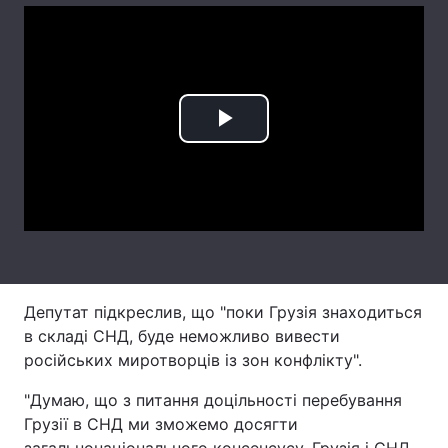
Лонгріди
Відео з Youtube
Статті
Play
Інтерв'ю
Думки
Video
Архів
Вакансії
Контакти
Послуги
Депутат підкреслив, що "поки Грузія знаходиться
в складі СНД, буде неможливо вивести
російських миротворців із зон конфлікту".
"Думаю, що з питання доцільності перебування
Грузії в СНД ми зможемо досягти