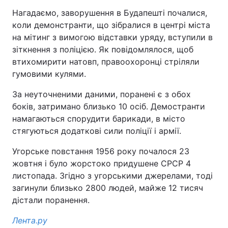
Нагадаємо, заворушення в Будапешті почалися,
коли демонстранти, що зібралися в центрі міста
на мітинг з вимогою відставки уряду, вступили в
зіткнення з поліцією. Як повідомлялося, щоб
втихомирити натовп, правоохоронці стріляли
гумовими кулями.
За неуточненими даними, поранені є з обох
боків, затримано близько 10 осіб. Демостранти
намагаються спорудити барикади, в місто
стягуються додаткові сили поліції і армії.
Угорське повстання 1956 року почалося 23
жовтня і було жорстоко придушене СРСР 4
листопада. Згідно з угорськими джерелами, тоді
загинули близько 2800 людей, майже 12 тисяч
дістали поранення.
Лента.ру