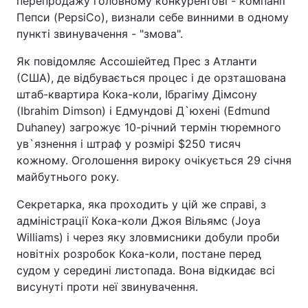
перепродажу головному конкурентові - компанії
Пепси (PepsiCo), визнали себе винними в одному
пункті звинувачення - "змова".
Як повідомляє Ассошіейтед Прес з Атланти
(США), де відбувається процес і де орзташована
штаб-квартира Кока-коли, Ібрагіму Дімсону
(Ibrahim Dimson) і Едмундові Д`юхені (Edmund
Duhaney) загрожує 10-річний термін тюремного
ув`язнення і штраф у розмірі $250 тисяч
кожному. Оголошення вироку очікується 29 січня
майбутнього року.
Секретарка, яка проходить у цій же справі, з
адміністрації Кока-коли Джоя Вільямс (Joya
Williams) і через яку зловмисники добули проби
новітніх розробок Кока-коли, постане перед
судом у середині листопада. Вона відкидає всі
висунуті проти неї звинувачення.