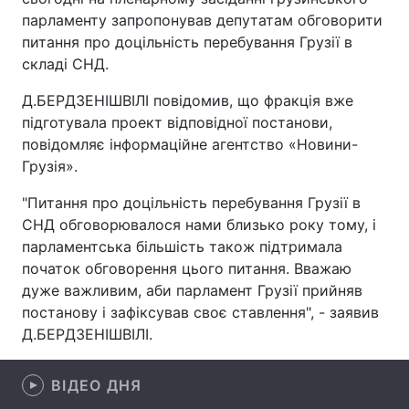
парламенту запропонував депутатам обговорити
питання про доцільність перебування Грузії в
складі СНД.
Головна
Війна
Д.БЕРДЗЕНІШВІЛІ повідомив, що фракція вже
Україна
Політика
підготувала проект відповідної постанови,
повідомляє інформаційне агентство «Новини-
Економіка
Світ
Грузія».
Спорт
Наука
"Питання про доцільність перебування Грузії в
СНД обговорювалося нами близько року тому, і
Техно і зв'язок
Лайт
парламентська більшість також підтримала
початок обговорення цього питання. Вважаю
Зброя
Інциденти
дуже важливим, аби парламент Грузії прийняв
постанову і зафіксував своє ставлення", - заявив
Здоров'я
Туризм
Д.БЕРДЗЕНІШВІЛІ.
Цікавинки
Погода
ВІДЕО ДНЯ
Екологія
Регіони