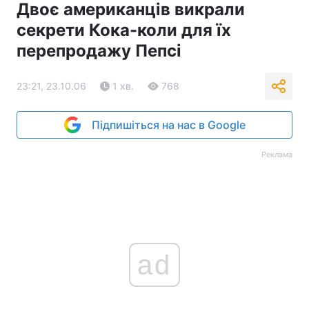
Двоє американців викрали
секрети Кока-коли для їх
перепродажу Пепсі
23:21, 23.10.06
1 хв.
768
Підпишіться на нас в Google
Реклама
ad