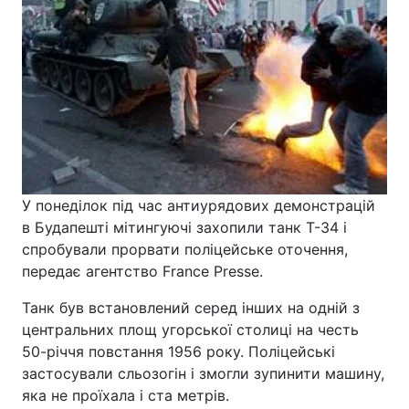
У понеділок під час антиурядових демонстрацій
в Будапешті мітингуючі захопили танк Т-34 і
спробували прорвати поліцейське оточення,
передає агентство France Presse.
Танк був встановлений серед інших на одній з
центральних площ угорської столиці на честь
50-річчя повстання 1956 року. Поліцейські
застосували сльозогін і змогли зупинити машину,
яка не проїхала і ста метрів.