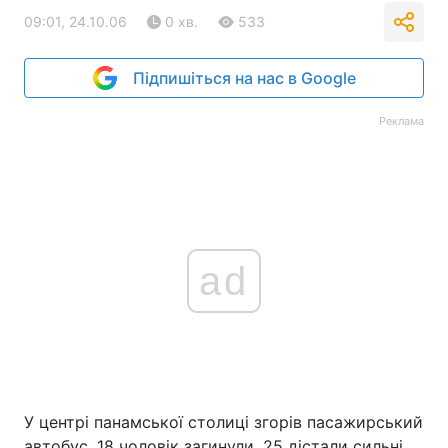
09:01, 24.10.06
0 хв.
533
Підпишіться на нас в Google
Реклама
ad
У центрі панамської столиці згорів пасажирський
автобус. 18 чоловік загинули, 25 дістали сильні