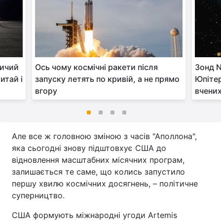
ничий
Ось чому космічні ракети після
Зонд 
итай і
запуску летять по кривій, а не прямо
Юпітер
вгору
вчени
Але все ж головною зміною з часів "Аполлона",
яка сьогодні знову підштовхує США до
відновлення масштабних місячних програм,
залишається те саме, що колись запустило
першу хвилю космічних досягнень, – політичне
суперництво.
США формують міжнародні угоди Artemis