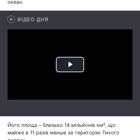
океан.
Лонгріди
ВІДЕО ДНЯ
Відео з Youtube
Статті
Інтерв'ю
Думки
Архів
Вакансії
Play
Контакти
Video
Послуги
Його площа – близько 14 мільйонів км², що
майже в 11 разів менше за територію Тихого