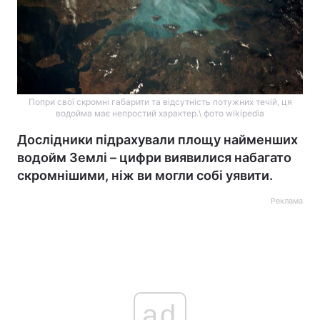
Попри свої скромні габарити та відсутність потужних течій, ця
водойма має непростий характер.\ фото wikipedia
Дослідники підрахували площу найменших
водойм Землі – цифри виявилися набагато
скромнішими, ніж ви могли собі уявити.
Реклама
ad