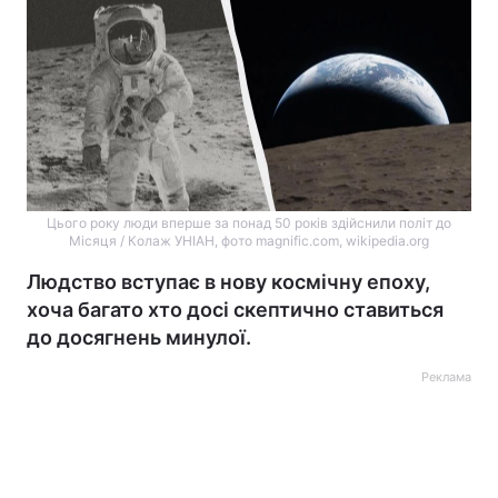
Цього року люди вперше за понад 50 років здійснили політ до
Місяця / Колаж УНІАН, фото magnific.com, wikipedia.org
Людство вступає в нову космічну епоху,
хоча багато хто досі скептично ставиться
до досягнень минулої.
Реклама