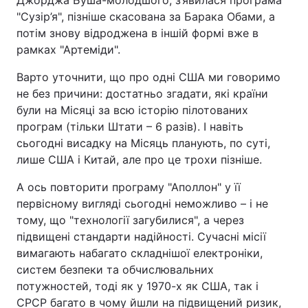
Джорджа Буша-молодшого, з’явилася програма
"Сузір’я", пізніше скасована за Барака Обами, а
потім знову відроджена в іншій формі вже в
рамках "Артеміди".
Варто уточнити, що про одні США ми говоримо
не без причини: достатньо згадати, які країни
були на Місяці за всю історію пілотованих
програм (тільки Штати – 6 разів). І навіть
сьогодні висадку на Місяць планують, по суті,
лише США і Китай, але про це трохи пізніше.
А ось повторити програму "Аполлон" у її
первісному вигляді сьогодні неможливо – і не
тому, що "технології загубилися", а через
підвищені стандарти надійності. Сучасні місії
вимагають набагато складнішої електроніки,
систем безпеки та обчислювальних
потужностей, тоді як у 1970-х як США, так і
СРСР багато в чому йшли на підвищений ризик,