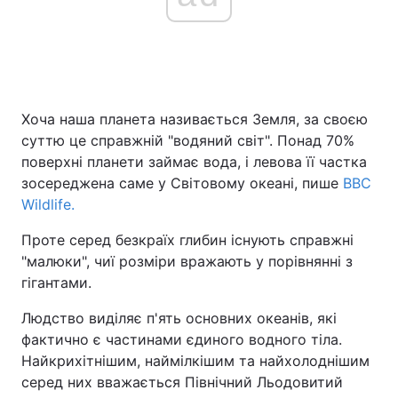
Головна
Війна
Україна
Політика
Хоча наша планета називається Земля, за своєю
суттю це справжній "водяний світ". Понад 70%
Економіка
Світ
поверхні планети займає вода, і левова її частка
зосереджена саме у Світовому океані, пише
BBC
Спорт
Наука
Wildlife.
Техно і зв'язок
Лайт
Проте серед безкраїх глибин існують справжні
"малюки", чиї розміри вражають у порівнянні з
Зброя
Інциденти
гігантами.
Здоров'я
Туризм
Людство виділяє п'ять основних океанів, які
фактично є частинами єдиного водного тіла.
Цікавинки
Погода
Найкрихітнішим, наймілкішим та найхолоднішим
серед них вважається Північний Льодовитий
Екологія
Регіони