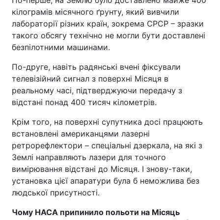
По-перше, на Землю було доставлено майже 400
кілограмів місячного ґрунту, який вивчили
лабораторії різних країн, зокрема СРСР – зразки
такого обсягу технічно не могли бути доставлені
безпілотними машинами.
По-друге, навіть радянські вчені фіксували
телевізійний сигнал з поверхні Місяця в
реальному часі, підтверджуючи передачу з
відстані понад 400 тисяч кілометрів.
Крім того, на поверхні супутника досі працюють
встановлені американцями лазерні
ретрорефлектори – спеціальні дзеркала, на які з
Землі направляють лазери для точного
вимірювання відстані до Місяця. І знову-таки,
установка цієї апаратури була б неможлива без
людської присутності.
Чому НАСА припинило польоти на Місяць