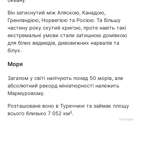
океану.
Тема оформлення
Він затиснутий між Аляскою, Канадою,
Гренландією, Норвегією та Росією. Та більшу
частину року скутий кригою, проте навіть такі
екстремальні умови стали затишною домівкою
для білих ведмедів, дивовижних нарвалів та
білух.
Моря
Загалом у світі налічують понад 50 морів, але
абсолютний рекорд мініатюрності належить
Мармуровому.
Розташоване воно в Туреччині та займає площу
всього близько 7 052 км².
Реклама