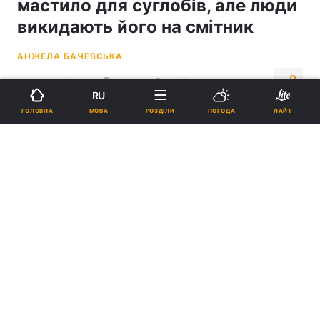
мастило для суглобів, але люди
викидають його на смітник
АНЖЕЛА БАЧЕВСЬКА
12:01, 11.05.26
3 хв.
147744
RU
МОВА
ГОЛОВНА
РОЗДІЛИ
ПОГОДА
ЛАЙТ
Підпишіться на нас в Google
Ця добавка робить бульйон густішим і смачнішим / фото
ua.depositphotos.com