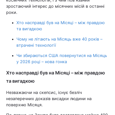
космічних технологій, і з чим пов'язаний
зростаючий інтерес до місячних місій в останні
роки.
Хто насправді був на Місяці – між правдою
та вигадкою
Чому не літають на Місяць вже 40 років –
втрачені технології
Чи збираються США повернутися на Місяць
у 2026 році – нова гонка
Хто насправді був на Місяці – між правдою
та вигадкою
Незважаючи на скепсис, існує безліч
незаперечних доказів висадки людини на
поверхню Місяця.