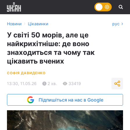
›
Новини
Цікавинки
рус
У світі 50 морів, але це
найкрихітніше: де воно
знаходиться та чому так
цікавить вчених
СОФІЯ ДАВИДЕНКО
13:30, 11.05.26
2 хв.
33419
Підпишіться на нас в Google