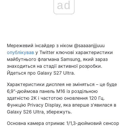
ad
Головна
Війна
Україна
Політика
Мережевий інсайдер з ніком @saaaanjjjuuu
Економіка
Світ
опублікував
у Twitter ключові характеристики
майбутнього флагмана Samsung, який зараз
Спорт
Наука
знаходиться на стадії активної розробки.
Йдеться про Galaxy S27 Ultra.
Техно і зв'язок
Лайт
Характеристики дисплея не зміняться – це буде
Зброя
Інциденти
6,9"-дюймова панель M16 із роздільною
здатністю 2K і частотою оновлення 120 Гц.
Здоров'я
Туризм
Функцію Privacy Display, яка вперше з'явилася в
Galaxy S26 Ultra, збережуть.
Цікавинки
Погода
Основна камера отримає 1/1,3-дюймовий сенсор
Екологія
Регіони