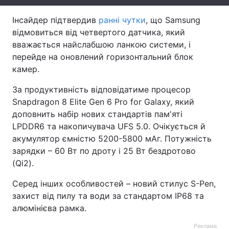
Тема оформлення
Інсайдер підтвердив
ранні чутки
, що Samsung
відмовиться від четвертого датчика, який
вважається найслабшою ланкою системи, і
перейде на оновлений горизонтальний блок
камер.
За продуктивність відповідатиме процесор
Snapdragon 8 Elite Gen 6 Pro for Galaxy, який
доповнить набір нових стандартів пам'яті
LPDDR6 та накопичувача UFS 5.0. Очікується й
акумулятор ємністю 5200-5800 мАг. Потужність
зарядки – 60 Вт по дроту і 25 Вт бездротово
(Qi2).
Серед інших особливостей – новий стилус S-Pen,
захист від пилу та води за стандартом IP68 та
алюмінієва рамка.
Реклама