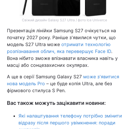
Свіжий дизайн Galaxy S27 Ultra / фото Ice Univerce
Презентація лінійки Samsung S27 очікується на
початку 2027 року. Раніше з'явилися чутки, що
модель S27 Ultra може
отримати технологію
розпізнавання облич, яка перевершує Face ID
.
Вона нібито зможе впізнавати власника навіть у
масці або сонцезахисних окулярах.
А ще в серії Samsung Galaxy S27
може з'явитися
нова модель Pro
– це буде копія Ultra, але без
фірмового стилуса S Pen.
Вас також можуть зацікавити новини:
Які налаштування телефону потрібно змінити
відразу після першого увімкнення: поради