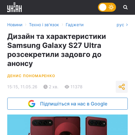
›
›
Новини
Техно і зв'язок
Гаджети
рус
Дизайн та характеристики
Samsung Galaxy S27 Ultra
розсекретили задовго до
анонсу
ДЕНИС ПОНОМАРЕНКО
15:15, 11.05.26
2 хв.
11378
Підпишіться на нас в Google