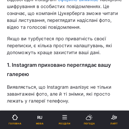
шифрування в особистих повідомленнях. Це
означає, що компанія Цукерберга зможе читати
ваші листування, переглядати надіслані фото,
відео та голосові повідомлення.
Якщо ви турбуєтеся про приватність своєї
переписки, є кілька простих налаштувань, які
допоможуть краще захистити ваші дані.
1. Instagram приховано переглядає вашу
галерею
Виявляється, що Instagram аналізує не тільки
завантажені фото, але й ті знімки, які просто
лежать у галереї телефону.
Якщо ви коли-небудь погоджувалися на
RU
"Пропозиції публікацій із галереї", додаток може
МОВА
ГОЛОВНА
РОЗДІЛИ
ПОГОДА
ЛАЙТ
зчитувати метадані ваших особистих знімків і