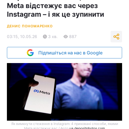
Meta відстежує вас через
Instagram – і як це зупинити
ДЕНИС ПОНОМАРЕНКО
03:15, 10.05.26
3 хв.
887
Підпишіться на нас в Google
Як вимкнути стеження в Instagram: 4 приховані способи, якими
Meta відстежує вас / фото
ua.depositphotos.com