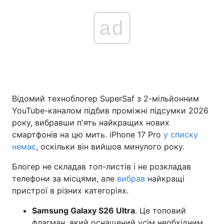
ad
Відомий техноблогер SuperSaf з 2-мільйонним
YouTube-каналом підбив проміжні підсумки 2026
року, вибравши п'ять найкращих нових
смартфонів на цю мить. iPhone 17 Pro
у списку
немає
, оскільки він вийшов минулого року.
Блогер не складав топ-листів і не розкладав
телефони за місцями, але
вибрав
найкращі
пристрої в різних категоріях.
Samsung Galaxy S26 Ultra
. Це топовий
флагман, який оснащений усім необхідним