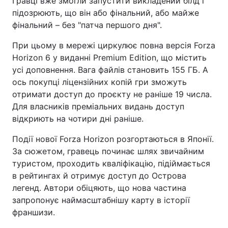
Гравці вже змогли запустити викладений білд і
підозрюють, що він або фінальний, або майже
фінальний – без "патча першого дня".
При цьому в мережі циркулює повна версія Forza
Horizon 6 у виданні Premium Edition, що містить
усі доповнення. Вага файлів становить 155 ГБ. А
ось покупці ліцензійних копій гри зможуть
отримати доступ до проєкту не раніше 19 числа.
Для власників преміальних видань доступ
відкриють на чотири дні раніше.
Події нової Forza Horizon розгортаються в Японії.
За сюжетом, гравець починає шлях звичайним
туристом, проходить кваліфікацію, підіймається
в рейтингах й отримує доступ до Острова
легенд. Автори обіцяють, що нова частина
запропонує наймасштабнішу карту в історії
франшизи.