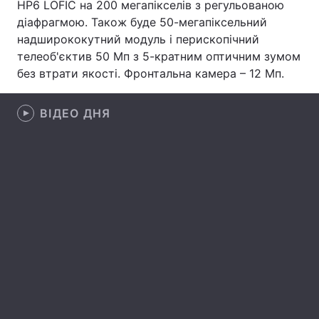
HP6 LOFIC на 200 мегапікселів з регульованою
діафрагмою. Також буде 50-мегапіксельний
Лонгріди
надширококутний модуль і перископічний
телеоб'єктив 50 Мп з 5-кратним оптичним зумом
Відео з Youtube
Статті
без втрати якості. Фронтальна камера – 12 Мп.
Інтерв'ю
Думки
ВІДЕО ДНЯ
Архів
Вакансії
Контакти
Послуги