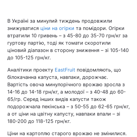
В Україні за минулий тиждень продовжили
Головна
Війна
знижуватися
ціни на огірки
та помідори. Огірки
втратили 10 гривень – з 45-80 до 35-70 грн/кг за
Україна
Політика
гуртову партію, тоді як томати скоротили
ціновий діапазон в сторону зниження – зі 105-140
Економіка
Світ
до 105-125 грн/кг.
Спорт
Наука
Аналітики проекту
EastFruit
повідомляють, що
білокачанна капуста, навпаки, дорожчає.
Техно і зв'язок
Лайт
Вартість овоча минулорічного врожаю зросла з
14-16 до 14-18 грн/кг, а молодої – з 40-48 до 60-
Зброя
Інциденти
65/гр. Серед інших видів капусти також
подорожчала пекінська – з 50-55 до 62-65 грн/кг,
Здоров'я
Туризм
а от ціни на цвітну капусту, навпаки впали – зі
Цікавинки
Погода
180-200 до 118-125 грн/кг.
Ціни на картоплю старого врожаю не змінилися.
Екологія
Регіони