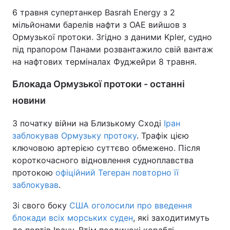
6 травня супертанкер Basrah Energy з 2
мільйонами барелів нафти з ОАЕ вийшов з
Ормузької протоки. Згідно з даними Kpler, судно
під прапором Панами розвантажило свій вантаж
на нафтових терміналах Фуджейри 8 травня.
Блокада Ормузької протоки - останні
новини
З початку війни на Близькому Сході
Іран
заблокував Ормузьку протоку
. Трафік цією
ключовою артерією суттєво обмежено. Після
короткочасного відновлення судноплавства
протокою
офіційний Тегеран повторно її
заблокував
.
Зі свого боку
США оголосили про введення
блокади всіх морських суден
, які заходитимуть