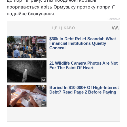
до портів Ірану. Втім поодинокі кораблі
прориваються крізь Ормузьку протоку попри її
подвійне блокування.
Реклама