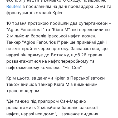
експорту нафти з Близького Сходу, повідомляє
Reuters
з посиланням на дані провайдера LSEG та
французької компанії Kpler.
10 травня протокою пройшли два супертанкери –
"Agios Fanourios I" та "Kiara M", які перевозили по
2 мільйони барелів іракської нафти кожен.
Танкер "Agios Fanourios I" раніше принаймі двічі
не зміг пройти через протоку. Зазначається, що
наразі він прямує до В’єтнаму, щоб 26 травня
розвантажитися на нафтопереробному та
нафтохімічному комплексі "Нгі Сон".
Крім цього, за даними Kpler, з Перської затоки
також вийшов танкер Kiara M з вимкненим
транспондером.
"Де танкер під прапором Сан-Марино
розвантажить 2 мільйони барелів іракської
нафти, наразі невідомо", - зазначає видання.