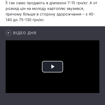
Її так само продають в діапазоні 7-15 грн/кг. А от
Лонгріди
розкид цін на молоду картоплю звузився,
причому більше в сторону здорожчання – з 45-
140 до 75-130 грн/кг.
Відео з Youtube
Статті
Інтерв'ю
Думки
ВІДЕО ДНЯ
Архів
Вакансії
Контакти
Послуги
Play
Video