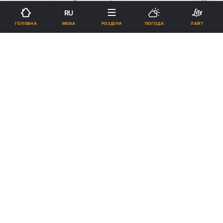
11:33, 11.05.26
3 хв.
19280
RU
МОВА
ГОЛОВНА
РОЗДІЛИ
ПОГОДА
ЛАЙТ
Підпишіться на нас в Google
Уряд запускає програму "Досвід має значення" для дорослого
стажування людей / фото УНІАН
Юлія Свириденко зазначила, що потреба
економіки у фахівцях уже зараз є одним із
найбільших викликів для України.
Реклама