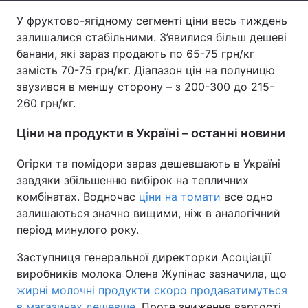
У фруктово-ягідному сегменті ціни весь тиждень
Тема оформлення
залишалися стабільними. З’явилися більш дешеві
банани, які зараз продають по 65-75 грн/кг
замість 70-75 грн/кг. Діапазон цін на полуницю
звузився в меншу сторону – з 200-300 до 215-
260 грн/кг.
Ціни на продукти в Україні – останні новини
Огірки та помідори зараз дешевшають в Україні
завдяки збільшенню вибірок на тепличних
комбінатах. Водночас
ціни на томати
все одно
залишаються значно вищими, ніж в аналогічний
період минулого року.
Заступниця генеральної директорки Асоціації
виробників молока Олена Жупінас зазначила, що
жирні молочні продукти скоро продаватимуться
в магазинах дешевше
. Проте зниження вартості