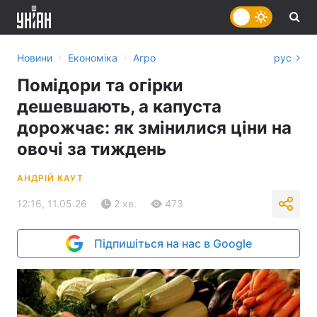
›
›
Новини
Економіка
Агро
рус
Помідори та огірки
дешевшають, а капуста
дорожчає: як змінилися ціни на
овочі за тиждень
АНДРІЙ КАУТ
12:16, 11.05.26
2 хв.
473
Підпишіться на нас в Google