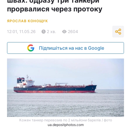
швах: одразу три танкери
прорвалися через протоку
ЯРОСЛАВ КОНОЩУК
12:01, 11.05.26
2 хв.
2604
Підпишіться на нас в Google
Кожен танкер перевозив по 2 мільйони барелів / фото
ua.depositphotos.com