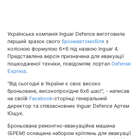
Головна
Війна
Українська компанія Inguar Defence виготовила
Україна
Політика
перший зразок свого
бронеавтомобіля
з
колісною формулою 6×6 під назвою Inguar 4.
Економіка
Світ
Представлена версія призначена для евакуації
пошкодженої техніки, повідомляє портал
Defense
Спорт
Наука
Express
.
Техно і зв'язок
Лайт
"Від сьогодні в України є своє високо
броньоване, високопрохідне 6х6 шасі", - написав
Зброя
Інциденти
на своїй
Facebook
-сторінці генеральний
директор та співзасновник Inguar Defence Артем
Здоров'я
Туризм
Ющук.
Цікавинки
Погода
Броньована ремонтно-евакуаційна машина
(БРЕМ) оснащена набором кріплень для евакуації
Екологія
Регіони