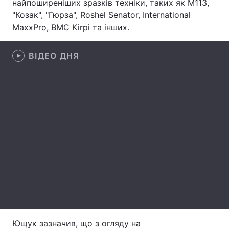
найпоширеніших зразків техніки, таких як M113,
"Козак", "Гюрза", Roshel Senator, International
Лонгріди
MaxxPro, BMC Kirpi та інших.
Відео з Youtube
Статті
ВІДЕО ДНЯ
Інтерв'ю
Думки
Архів
Вакансії
Контакти
Послуги
Ющук зазначив, що з огляду на