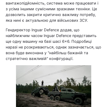
вантажопідйомність, система може працювати і
Тема оформлення
з усіма іншими сумісними зразками техніки. Це
дозволить закрити критично важливу потребу,
яка нині є актуальною для військових ЗСУ.
Гендиректор Inguar Defence додав, що
найближчим часом Inguar Defence представить
ще одну машину на базі шасі 6×6. Подробиці
наразі не розкриваються, однак зазначається, що
вона буде виконана у "найбільш бажаній та
стратегічно важливій" конфігурації.