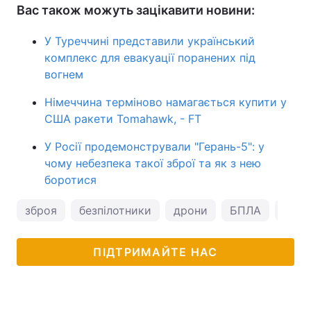
Вас також можуть зацікавити новини:
У Туреччині представили український
комплекс для евакуації поранених під
вогнем
Німеччина терміново намагається купити у
США ракети Tomahawk, - FT
У Росії продемонстрували "Герань-5": у
чому небезпека такої зброї та як з нею
боротися
зброя
безпілотники
дрони
БПЛА
Укра
ПІДТРИМАЙТЕ НАС