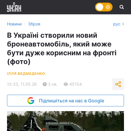
›
Новини
Зброя
рус
В Україні створили новий
бронеавтомобіль, який може
бути дуже корисним на фронті
(фото)
ІЛЛЯ ВЕДМЕДЕНКО
15:33, 11.05.26
3 хв.
45154
Підпишіться на нас в Google