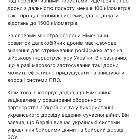
над перспективними проєктами. Йдеться як про
дрони з дальністю польоту менше 100 кілометрів,
так і про далекобійні системи, здатні долати
відстань до 1500 кілометрів.
За словами міністра оборони Німеччини,
розвиток далекобійних дронів має ключове
значення для стримування російських атак на
військову інфраструктуру України. Він зазначив,
що в разі масового застосування такі дрони
можуть ефективно придушувати та знищувати
ворожі системи ППО.
Крім того, Пісторіус додав, що Німеччина
зацікавлена у розширенні оборонного
партнерства з Україною та у використанні
українського досвіду ведення сучасної війни. Він
заявив, що Берлін вивчає українські системи
управління бойовими діями та бойовий досвід
ЗСУ.