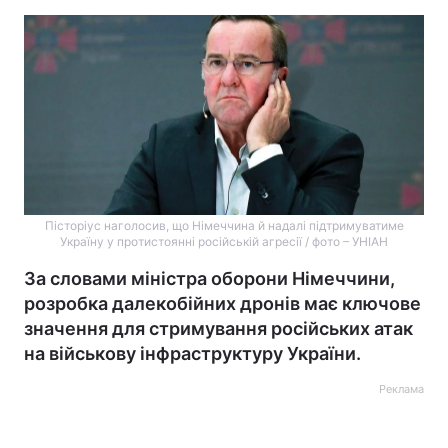
Пісторіус наголосив, що Німеччина й надалі підтримуватиме
Україну у протистоянні російській агресії / фото – УНІАН
За словами міністра оборони Німеччини,
розробка далекобійних дронів має ключове
значення для стримування російських атак
на військову інфраструктуру України.
Реклама