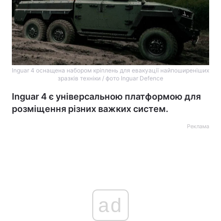
Inguar 4 оснащена набором кріплень для евакуації найпоширеніших
зразків техніки / фото Inguar Defence
Inguar 4 є універсальною платформою для
розміщення різних важких систем.
Реклама
ad