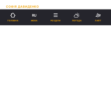
СОФІЯ ДАВИДЕНКО
RU
15:11, 11.05.26
2 хв.
4690
МОВА
ГОЛОВНА
РОЗДІЛИ
ПОГОДА
ЛАЙТ
Підпишіться на нас в Google
Завдання цих суден – патрулювання акваторії біля Керченського
мосту \ фото t.me/ssternenko
Ці судна відповідають за безпеку води
довкола незаконно побудованого мосту РФ.