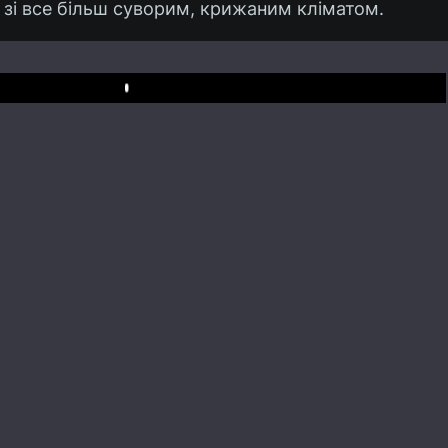
зі все більш суворим, крижаним кліматом.
Play