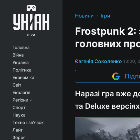
›
Новини
Ігри
Frostpunk 2:
ІГРИ
головних пр
Головна
Війна
Євгенія Соколенко
13:00, 
Україна
Політика
Підп
Економіка
Світ
Наразі гра вже 
Екологія
Регіони
та Deluxe версіях
Спорт
Наука
Техно і зв'язок
Лайт
Зброя