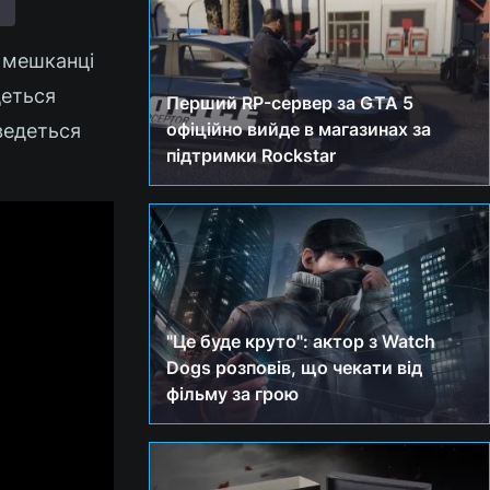
і мешканці
деться
Перший RP-сервер за GTA 5
офіційно вийде в магазинах за
ведеться
підтримки Rockstar
"Це буде круто": актор з Watch
Dogs розповів, що чекати від
фільму за грою