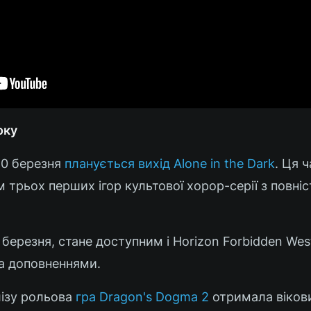
оку
20 березня
планується вихід Alone in the Dark
. Ця 
трьох перших ігор культової хорор-серії з повні
 березня, стане доступним і Horizon Forbidden Wes
ма доповненнями.
лізу рольова
гра Dragon's Dogma 2
отримала віков