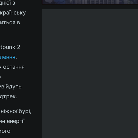
нієї з
українську
виться в
stpunk 2
лення
.
у остання
о
увійдуть
ндтрек.
ніжної бурі,
м енергії
його