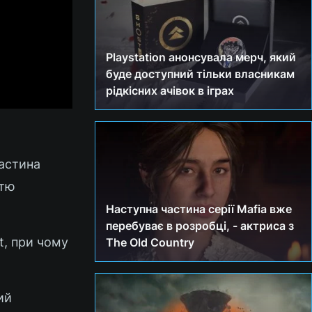
Playstation анонсувала мерч, який
буде доступний тільки власникам
рідкісних ачівок в іграх
частина
стю
Наступна частина серії Mafia вже
перебуває в розробці, - актриса з
t, при чому
The Old Country
ий