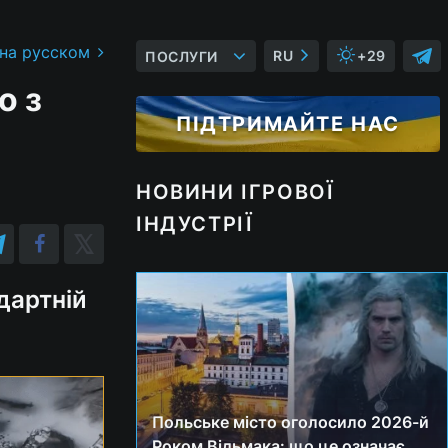
 на русском
RU
+29
ПОСЛУГИ
о з
ПІДТРИМАЙТЕ НАС
НОВИНИ ІГРОВОЇ
ІНДУСТРІЇ
дартній
Польське місто оголосило 2026-й
Роком Відьмака: що це означає