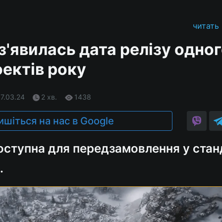
читать
 з'явилась дата релізу одног
оектів року
07.03.24
2 хв.
1438
ишіться на нас в Google
доступна для передзамовлення у стан
.