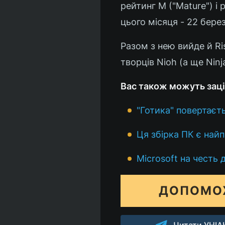
рейтинг M ("Mature") і
цього місяця - 22 берез
Разом з нею вийде й Ri
творців Nioh (а ще Ninj
Вас також можуть заці
"Готика" повертаєт
Ця збірка ПК є най
Microsoft на честь 
ДОПОМО
Читати УНІАН