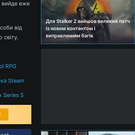
а вийде вже
Для Stalker 2 вийшов великий патч
особи від
із новим контентом і
виправленням багів
о світу.
ої RPG
ика Steam
 Series S
С
book