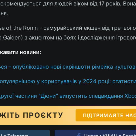
 рекомендується для людей віком від 17 років. Вон
ня.
se of the Ronin - самурайський екшен від третьої 
a Gaiden) з акцентом на боях і дослідження ігровог
кавити новини:
ься – опубліковано нові скріншоти рімейка культов
популярнішою у користувачів у 2024 році: статист
другої частини "Дюни" випустить спецвидання Xbox
ЖІТЬ ПРОЄКТУ
ПІДТРИМАЙТЕ НА
 в Telegram
Читати УНІАН в Face