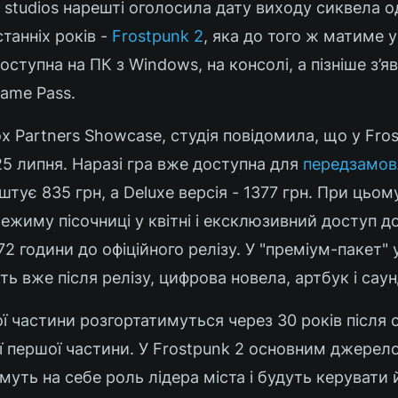
 studios нарешті оголосила дату виходу сиквела од
танніх років -
Frostpunk 2
, яка до того ж матиме 
оступна на ПК з Windows, на консолі, а пізніше з’я
Game Pass.
x Partners Showcase, студія повідомила, що у Fro
25 липня. Наразі гра вже доступна для
передзамов
тує 835 грн, а Deluxe версія - 1377 грн. При цьом
ежиму пісочниці у квітні і ексклюзивний доступ д
 години до офіційного релізу. У "преміум-пакет" 
ть вже після релізу, цифрова новела, артбук і сау
ої частини розгортатимуться через 30 років після с
ї першої частини. У Frostpunk 2 основним джерело
ьмуть на себе роль лідера міста і будуть керувати 