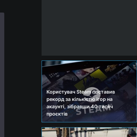
Користувач Steam поставив
рекорд за кількістю ігор на
акаунті, зібравши 40 тисяч
проєктів