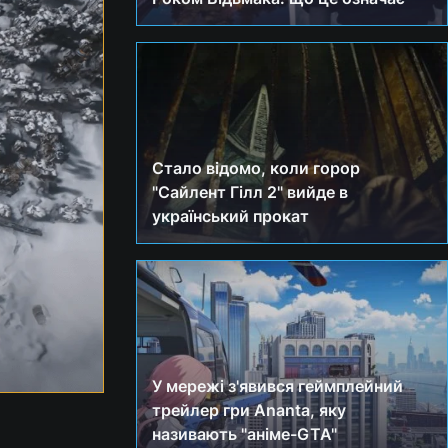
Стало відомо, коли горор
"Сайлент Гілл 2" вийде в
український прокат
У мережі з'явився геймплейний
трейлер гри Ananta, яку
називають "аніме-GTA"