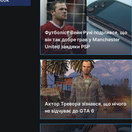
Футболіст Вейн Руні поділився, що
він так добре грав у Manchester
United завдяки PSP
Актор Тревора зізнався, що нічого
не відчуває до GTA 6