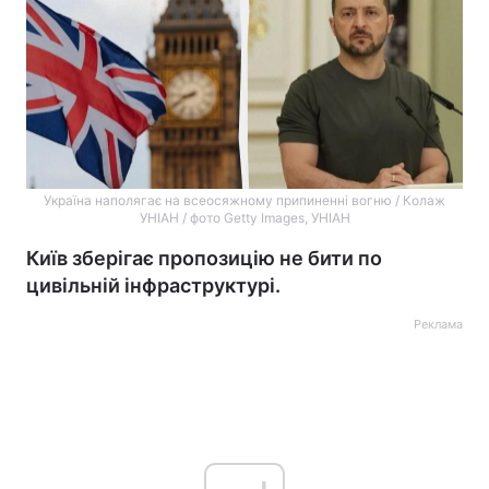
Україна наполягає на всеосяжному припиненні вогню / Колаж
УНІАН / фото Getty Images, УНІАН
Київ зберігає пропозицію не бити по
цивільній інфраструктурі.
Реклама