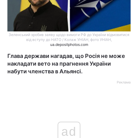
Зеленський зробив заяву щодо вимоги РФ до України відмовитися
від вступу до НАТО / Колаж УНІАН, фото УНІАН,
ua.depositphotos.com
Глава держави нагадав, що Росія не може
накладати вето на прагнення України
набути членства в Альянсі.
Реклама
ad