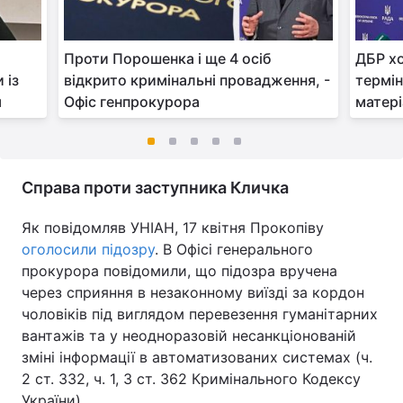
Проти Порошенка і ще 4 осіб
ДБР х
 із
відкрито кримінальні провадження, -
термін
я
Офіс генпрокурора
матері
Справа проти заступника Кличка
Як повідомляв УНІАН, 17 квітня Прокопіву
оголосили підозру
. В Офісі генерального
прокурора повідомили, що підозра вручена
через сприяння в незаконному виїзді за кордон
чоловіків під виглядом перевезення гуманітарних
вантажів та у неодноразовій несанкціонованій
зміні інформації в автоматизованих системах (ч.
2 ст. 332, ч. 1, 3 ст. 362 Кримінального Кодексу
України).