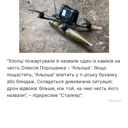
"Хлопці пожартували й назвали один із каміків на
честь Олексія Порошенка – "Альоша". Якщо
пощастить, "Альоша" влетить у п..рську буханку
або бліндаж. Складеться дивовижна ситуація:
дрон відвоює більше, ніж той, на чию честь його
назвали", – підкреслив "Сталкер".
Реклама