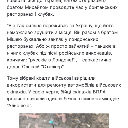
повертатись до України, натомість разом із
братом Михайлом проводить час у британських
ресторанах і клубах.
"Він так сильно переживає за Україну, що його
неможливо зрушити з місця. Він разом з братом
Мішею буквально закляк у лондонських
ресторанах. Або ж просто зайнятий – танцює в
нічних клубах під пісні російських виконавців,
кричачи: "русскіє в Лондонє!"", – саркастично
додав Олексій "Сталкер".
Тому зібрані кошти військові вирішили
використати для ремонту автомобілів військових
екіпажів. У свою чергу, бійці екіпажів БПЛА
іронічно назвали один із безпілотників-камікадзе
"Альошею".