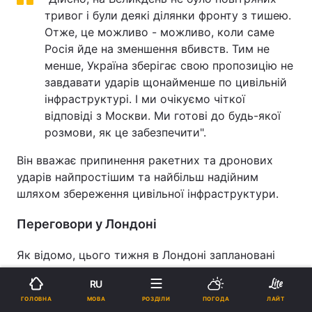
тривог і були деякі ділянки фронту з тишею.
Отже, це можливо - можливо, коли саме
Росія йде на зменшення вбивств. Тим не
менше, Україна зберігає свою пропозицію не
завдавати ударів щонайменше по цивільній
інфраструктурі. І ми очікуємо чіткої
відповіді з Москви. Ми готові до будь-якої
розмови, як це забезпечити".
Він вважає припинення ракетних та дронових
ударів найпростішим та найбільш надійним
шляхом збереження цивільної інфраструктури.
Переговори у Лондоні
Як відомо, цього тижня в Лондоні заплановані
високорівневі переговори щодо ситуації в
RU
Україні. За попередніми даними, у зустрічі
МОВА
ГОЛОВНА
РОЗДІЛИ
ПОГОДА
ЛАЙТ
візьмуть участь представники Великої Британії,