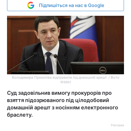
Підпишіться на нас в Google
Володимира Прокопіва відправили під домашній арешт / Фото
УНІАН
Суд задовільнив вимогу прокурорів про
взяття підозрюваного під цілодобовий
домашній арешт з носінням електронного
браслету.
Реклама