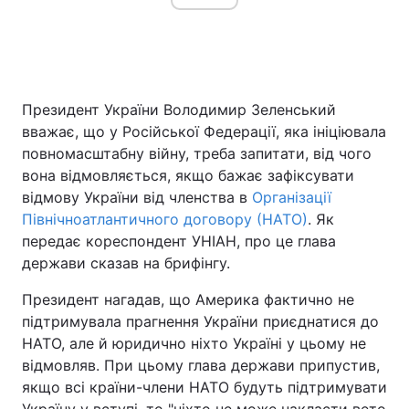
Головна
Війна
Президент України Володимир Зеленський
Україна
Політика
вважає, що у Російської Федерації, яка ініціювала
повномасштабну війну, треба запитати, від чого
Економіка
Світ
вона відмовляється, якщо бажає зафіксувати
відмову України від членства в
Організації
Спорт
Наука
Північноатлантичного договору (НАТО)
. Як
Техно і зв'язок
Лайт
передає кореспондент УНІАН, про це глава
держави сказав на брифінгу.
Зброя
Інциденти
Президент нагадав, що Америка фактично не
Здоров'я
Туризм
підтримувала прагнення України приєднатися до
НАТО, але й юридично ніхто Україні у цьому не
Цікавинки
Погода
відмовляв. При цьому глава держави припустив,
якщо всі країни-члени НАТО будуть підтримувати
Екологія
Регіони