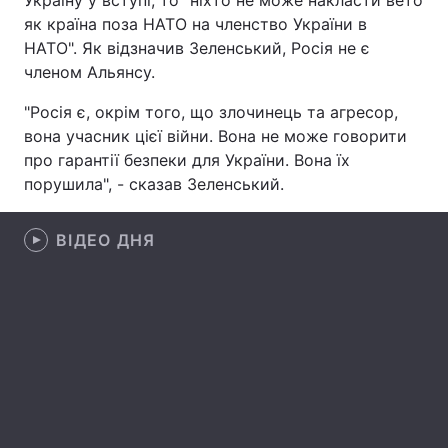
Україну у вступі, то "ніхто не може накласти вето
як країна поза НАТО на членство України в
Лонгріди
НАТО". Як відзначив Зеленський, Росія не є
членом Альянсу.
Відео з Youtube
Статті
"Росія є, окрім того, що злочинець та агресор,
вона учасник цієї війни. Вона не може говорити
Інтерв'ю
Думки
про гарантії безпеки для України. Вона їх
Архів
Вакансії
порушила", - сказав Зеленський.
Контакти
ВІДЕО ДНЯ
Послуги