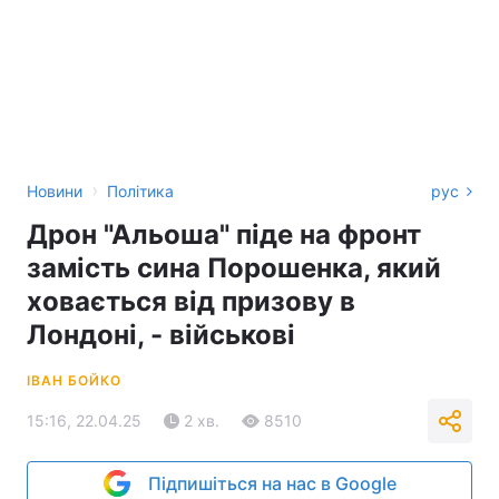
›
Новини
Політика
рус
Дрон "Альоша" піде на фронт
замість сина Порошенка, який
ховається від призову в
Лондоні, - військові
ІВАН БОЙКО
15:16, 22.04.25
2 хв.
8510
Підпишіться на нас в Google