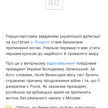
ad
Першочерговим завданням української делегації
на зустрічах
у Лондоні
стане безумовне
припинення вогню. Реальне перемир'я має стати
першим кроком до надійного й тривалого миру.
Про це у вечірньому
відеозверненні
повідомив
президент України Володимир Зеленський. За
його словами, після Великодня весь світ бачить
справжню причину продовження війни і те, що її
джерелом є Росія. Як зазначив президент,
російська загарбницька армія не припинить
вогонь без реального наказу з Москви:
"Дійсно, на Великдень не було повітряних