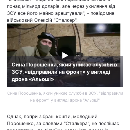
понад мільярд доларів, але через ухиляння від
ЗСУ все його майно арештували", – повідомив
військовий Олексій "Сталкер".
Сина Порошенка, який уникає служби в
ЗСУ, «відправили на фронт» у вигляді
дрона «Альоші»
Сина Порошенка, який уникає служби в ЗСУ, "відправили
на фронт" у вигляді дрона "Альоші"
Однак, попри зібрані кошти, молодший
Порошенко, за словами "Сталкера", не поспішає