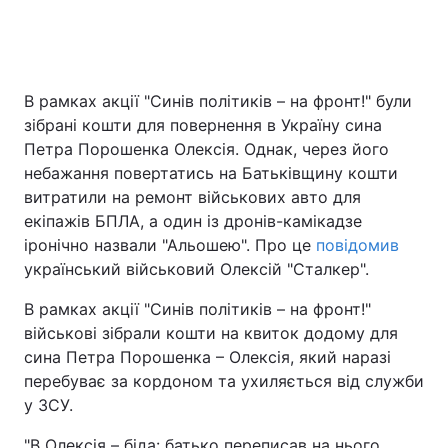
В рамках акції "Синів політиків – на фронт!" були
зібрані кошти для повернення в Україну сина
Петра Порошенка Олексія. Однак, через його
небажання повертатись на Батьківщину кошти
витратили на ремонт військових авто для
екіпажів БПЛА, а один із дронів-камікадзе
іронічно назвали "Альошею". Про це
повідомив
український військовий Олексій "Сталкер".
В рамках акції "Синів політиків – на фронт!"
військові зібрали кошти на квиток додому для
сина Петра Порошенка – Олексія, який наразі
перебуває за кордоном та ухиляється від служби
у ЗСУ.
"В Олексія – біда: батько переписав на нього