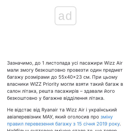
ad
Зазначимо, до 1 листопада усі пасажири Wizz Air
мали змогу безкоштовно провезти один предмет
багажу розмірами до 55x40x23 см. При цьому
власники WIZZ Priority могли взяти такий багаж в
салон літака, решта пасажирів – здавали його
безкоштовно у багажне відділення літака.
Не відстає від Ryanair та Wizz Air і український
авіаперевізник МАУ, який оголосив про
зміну
правил перевезення багажу з 15 січня 2019 року
.
Найбільш суттєвою зміною стало те, що тепер