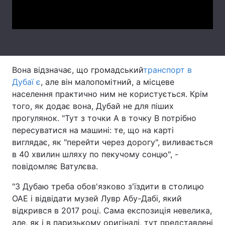
Video
Тема оформлення
Вона відзначає, що громадський
транспорт в
Дубаї є
, але він малопомітний, а місцеве
населення практично ним не користується. Крім
того, як додає вона, Дубай не для піших
прогулянок. "Тут з точки А в точку В потрібно
пересуватися на машині: те, що на карті
виглядає, як "перейти через дорогу", виливається
в 40 хвилин шляху по пекучому сонцю", -
повідомляє Ватулєва.
"З Дубаю треба обов'язково з'їздити в столицю
ОАЕ і відвідати музей Лувр Абу-Дабі, який
відкрився в 2017 році. Сама експозиція невелика,
але, як і в паризькому оригіналі, тут представлені