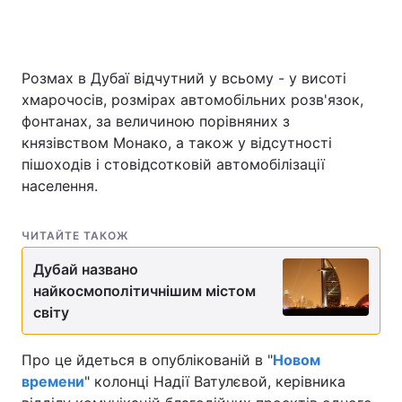
Розмах в Дубаї відчутний у всьому - у висоті
Головна
Війна
хмарочосів, розмірах автомобільних розв'язок,
Україна
Політика
фонтанах, за величиною порівняних з
князівством Монако, а також у відсутності
Економіка
Світ
пішоходів і стовідсотковій автомобілізації
населення.
Спорт
Наука
Техно і зв'язок
Лайт
ЧИТАЙТЕ ТАКОЖ
Дубай названо
Зброя
Інциденти
найкосмополітичнішим містом
світу
Здоров'я
Туризм
Цікавинки
Погода
Про це йдеться в опублікованій в "
Новом
времени
" колонці Надії Ватулєвой, керівника
Екологія
Регіони