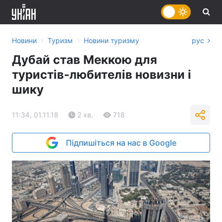
›
›
Новини
Туризм
Новини туризму
рус
Дубай став Меккою для
туристів-любителів новизни і
шику
11:34, 01.11.18
2 хв.
718
Підпишіться на нас в Google