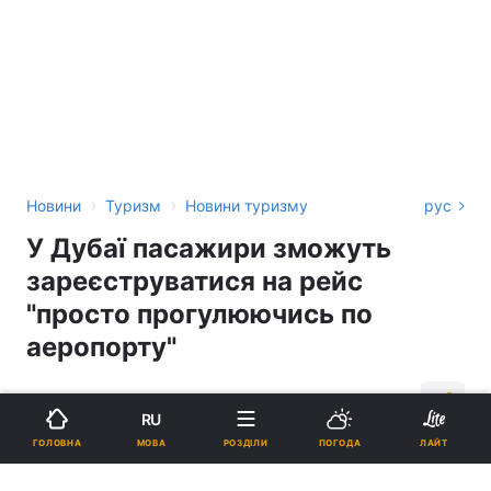
›
›
Новини
Туризм
Новини туризму
рус
У Дубаї пасажири зможуть
зареєструватися на рейс
"просто прогулюючись по
аеропорту"
16:25, 31.10.18
1 хв.
2840
RU
МОВА
ГОЛОВНА
РОЗДІЛИ
ПОГОДА
ЛАЙТ
Підпишіться на нас в Google