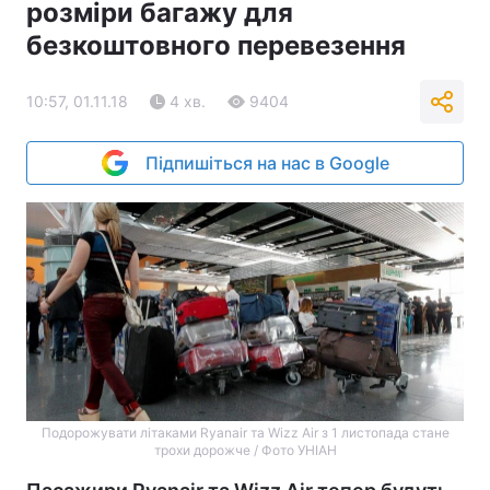
розміри багажу для
безкоштовного перевезення
10:57, 01.11.18
4 хв.
9404
Підпишіться на нас в Google
Подорожувати літаками Ryanair та Wizz Air з 1 листопада стане
трохи дорожче / Фото УНІАН