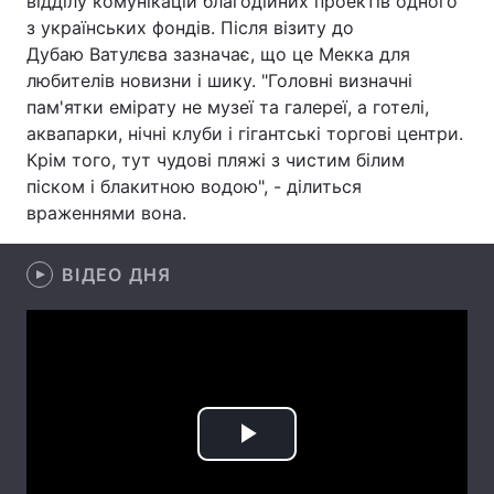
відділу комунікацій благодійних проектів одного
з українських фондів. Після візиту до
Лонгріди
Дубаю Ватулєва зазначає, що це Мекка для
любителів новизни і шику. "Головні визначні
Відео з Youtube
Статті
пам'ятки емірату не музеї та галереї, а готелі,
аквапарки, нічні клуби і гігантські торгові центри.
Інтерв'ю
Думки
Крім того, тут чудові пляжі з чистим білим
піском і блакитною водою", - ділиться
Архів
Вакансії
враженнями вона.
Контакти
ВІДЕО ДНЯ
Послуги
Play