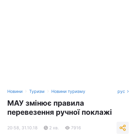
›
›
Новини
Туризм
Новини туризму
рус
МАУ змінює правила
перевезення ручної поклажі
20:58, 31.10.18
2 хв.
7916