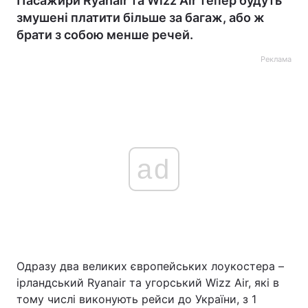
Пасажири Ryanair та Wizz Air тепер будуть
змушені платити більше за багаж, або ж
брати з собою менше речей.
Реклама
ad
Одразу два великих європейських лоукостера –
ірландський Ryanair та угорський Wizz Air, які в
тому числі виконують рейси до України, з 1