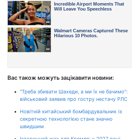
Вас також можуть зацікавити новини:
"Треба збивати Шахеди, а ми їх не бачимо":
військовий заявив про гостру нестачу РЛС
Новітній китайський бомбардувальник із
секретною технологією стане значно
швидшим
Історичний жах для Кремля: у 2027 році