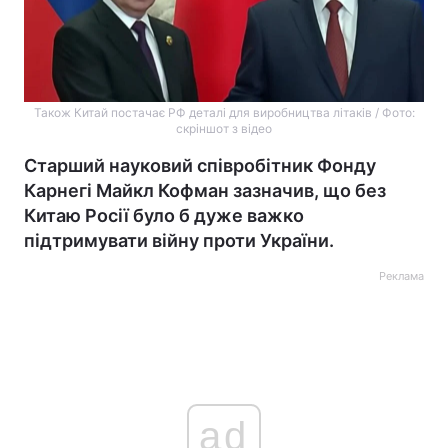
Також Китай постачає РФ деталі для виробництва літаків / Фото:
скріншот з відео
Старший науковий співробітник Фонду
Карнегі Майкл Кофман зазначив, що без
Китаю Росії було б дуже важко
підтримувати війну проти України.
Реклама
ad