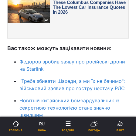
Вас також можуть зацікавити новини:
Федоров зробив заяву про російські дрони
на Starlink
"Треба збивати Шахеди, а ми їх не бачимо":
військовий заявив про гостру нестачу РЛС
Новітній китайський бомбардувальник із
секретною технологією стане значно
швидшим
RU
космос
Німеччина
Росія
МОВА
ГОЛОВНА
РОЗДІЛИ
ПОГОДА
ЛАЙТ