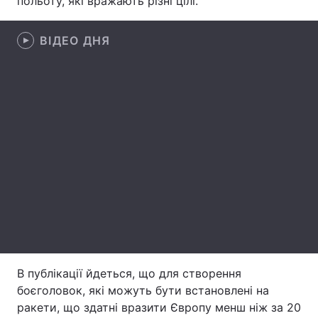
польоту, які вражають різні цілі.
Лонгріди
ВІДЕО ДНЯ
Відео з Youtube
Статті
Інтерв'ю
Думки
Архів
Вакансії
Контакти
Послуги
В публікації йдеться, що для створення
боєголовок, які можуть бути встановлені на
ракети, що здатні вразити Європу менш ніж за 20