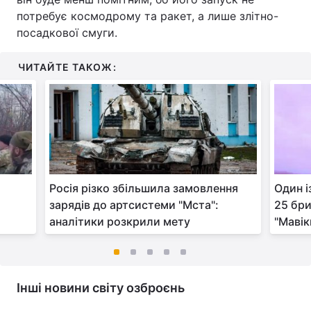
потребує космодрому та ракет, а лише злітно-
посадкової смуги.
ЧИТАЙТЕ ТАКОЖ:
Росія різко збільшила замовлення
Один і
зарядів до артсистеми "Мста":
25 бри
аналітики розкрили мету
"Мавік
Інші новини світу озброєнь