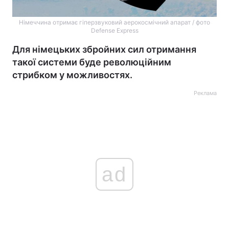
Німеччина отримає гіперзвуковий аерокосмічний апарат / фото
Defense Express
Для німецьких збройних сил отримання
такої системи буде революційним
стрибком у можливостях.
Реклама
ad