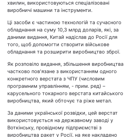
хвилин, використовуються спеціалізовані
виробничі машини та інструменти.
Тема оформлення
Ці засоби є частиною технологій та сучасного
обладнання на суму 10,3 млрд доларів, які, за
даними видання, Китай надіслав до Росії для
того, щоб допомогти створити військове
обладнання та розширити виробництво зброї.
Як розповіло видання, збільшення виробництва
частково пов'язане з використанням одного
конкретного верстата з ЧПУ (числовим
програмним управлінням, - прим. ред) –
карусельного токарного верстата китайського
виробництва, який обточує та ріже метал.
За даними української розвідки, цей верстат
використовується на державному заводі у
Воткінську, провідному підприємстві з
виробництва ракет у Росії, на яке накладено