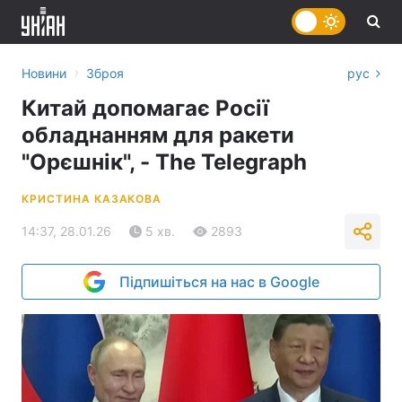
›
Новини
Зброя
рус
Китай допомагає Росії
обладнанням для ракети
"Орєшнік", - The Telegraph
КРИСТИНА КАЗАКОВА
14:37, 28.01.26
5 хв.
2893
Підпишіться на нас в Google