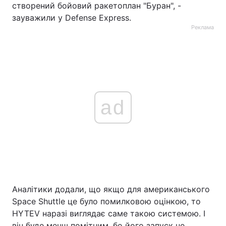
створений бойовий ракетоплан "Буран", -
зауважили у Defense Express.
Реклама
ad
Аналітики додали, що якщо для американського
Space Shuttle це було помилковою оцінкою, то
HYTEV наразі виглядає саме такою системою. І
він буде менш помітним, бо його запуск не