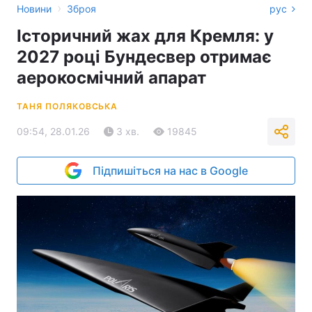
›
Новини
Зброя
рус
Історичний жах для Кремля: у
2027 році Бундесвер отримає
аерокосмічний апарат
ТАНЯ ПОЛЯКОВСЬКА
09:54, 28.01.26
3 хв.
19845
Підпишіться на нас в Google