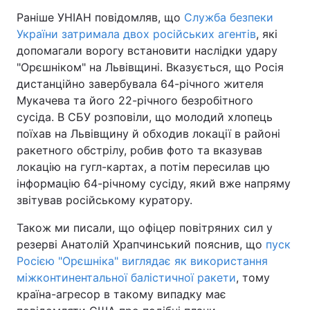
Раніше УНІАН повідомляв, що
Служба безпеки
України затримала двох російських агентів
, які
допомагали ворогу встановити наслідки удару
"Орєшніком" на Львівщині. Вказується, що Росія
дистанційно завербувала 64-річного жителя
Мукачева та його 22-річного безробітного
сусіда. В СБУ розповіли, що молодий хлопець
поїхав на Львівщину й обходив локації в районі
ракетного обстрілу, робив фото та вказував
локацію на гугл-картах, а потім пересилав цю
інформацію 64-річному сусіду, який вже напряму
звітував російському куратору.
Також ми писали, що офіцер повітряних сил у
резерві Анатолій Храпчинський пояснив, що
пуск
Росією "Орєшніка" виглядає як використання
міжконтинентальної балістичної ракети
, тому
країна-агресор в такому випадку має