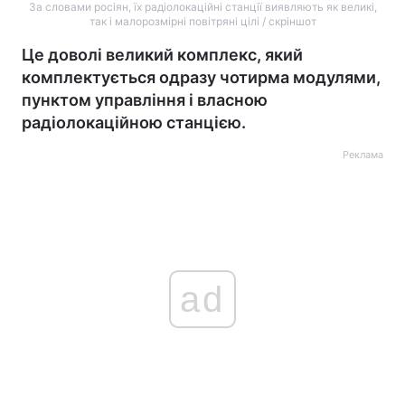
За словами росіян, їх радіолокаційні станції виявляють як великі,
так і малорозмірні повітряні цілі / скріншот
Це доволі великий комплекс, який
комплектується одразу чотирма модулями,
пунктом управління і власною
радіолокаційною станцією.
Реклама
ad