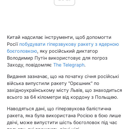
Головна
Війна
Китай надсилає інструменти, щоб допомогти
Україна
Політика
Росії
побудувати гіперзвукову ракету з ядерною
Економіка
Світ
боєголовкою
, яку російський диктатор
Володимир Путін використовує для погроз
Спорт
Наука
Заходу, повідомляє
The Telegraph
.
Техно і зв'язок
Лайт
Видання зазначає, що на початку січня російські
війська випустили ракету "Орєшник" по
Зброя
Інциденти
західноукраїнському місту Львів, що знаходиться
всього за 64 кілометри від кордону з Польщею.
Здоров'я
Туризм
Наводяться дані, що гіперзвукова балістична
Цікавинки
Погода
ракета, яка була використана Росією в бою лише
двічі, може випустити шість боєголовок під час
Екологія
Регіони