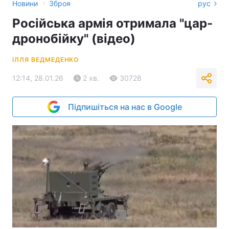
›
Новини
Зброя
рус
Російська армія отримала "цар-
дронобійку" (відео)
ІЛЛЯ ВЕДМЕДЕНКО
12:14, 28.01.26
2 хв.
30728
Підпишіться на нас в Google