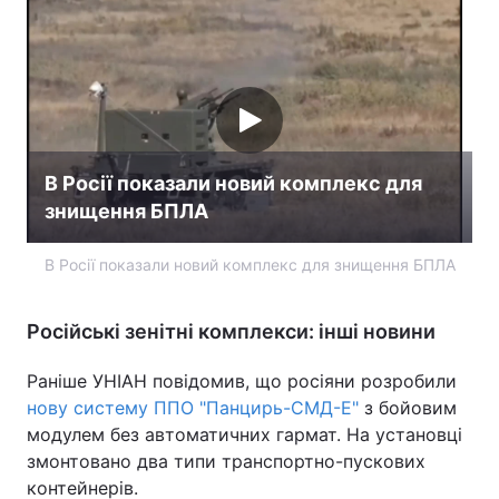
В Росії показали новий комплекс для
знищення БПЛА
В Росії показали новий комплекс для знищення БПЛА
Російські зенітні комплекси: інші новини
Раніше УНІАН повідомив, що росіяни розробили
нову систему ППО "Панцирь-СМД-Е"
з бойовим
модулем без автоматичних гармат. На установці
змонтовано два типи транспортно-пускових
контейнерів.