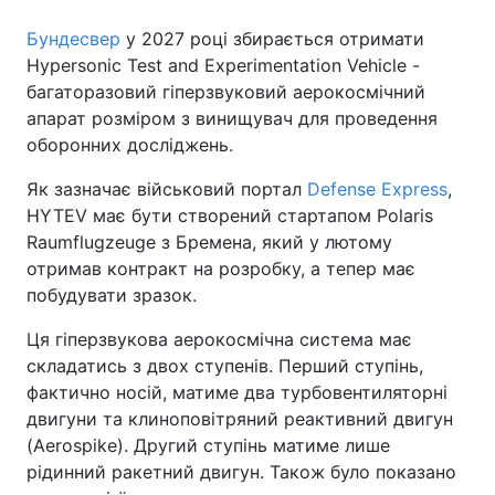
Бундесвер
у 2027 році збирається отримати
Hypersonic Test and Experimentation Vehicle -
багаторазовий гіперзвуковий аерокосмічний
апарат розміром з винищувач для проведення
оборонних досліджень.
Як зазначає військовий портал
Defense Express
,
HYTEV має бути створений стартапом Polaris
Raumflugzeuge з Бремена, який у лютому
отримав контракт на розробку, а тепер має
побудувати зразок.
Ця гіперзвукова аерокосмічна система має
складатись з двох ступенів. Перший ступінь,
фактично носій, матиме два турбовентиляторні
двигуни та клиноповітряний реактивний двигун
(Aerospike). Другий ступінь матиме лише
рідинний ракетний двигун. Також було показано