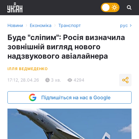
›
›
Новини
Економіка
Транспорт
рус
Буде "сліпим": Росія визначила
зовнішній вигляд нового
надзвукового авіалайнера
ІЛЛЯ ВЕДМЕДЕНКО
17:12, 28.04.26
3 хв.
4294
Підпишіться на нас в Google