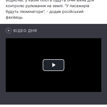
Водночас у кабіні пілота будуть бічні вікна для
контролю рулювання на землі. "У пасажирів
Лонгріди
будуть ілюмінатори", - додав російський
фахівець.
Відео з Youtube
Статті
ВІДЕО ДНЯ
Інтерв'ю
Думки
Архів
Вакансії
Контакти
Послуги
Play
Video