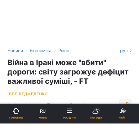
›
›
Новини
Економіка
Різне
рус
Війна в Ірані може "вбити"
дороги: світу загрожує дефіцит
важливої суміші, - FT
ІЛЛЯ ВЕДМЕДЕНКО
16:46, 28.04.26
4 хв.
1018
RU
МОВА
ГОЛОВНА
РОЗДІЛИ
ПОГОДА
ЛАЙТ
Підпишіться на нас в Google