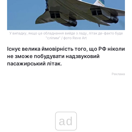
У випадку, якщо це обладнання вийде з ладу, літак де-факто буде
"сліпим" / фото Reve Art
Існує велика ймовірність того, що РФ ніколи
не зможе побудувати надзвуковий
пасажирський літак.
Реклама
ad