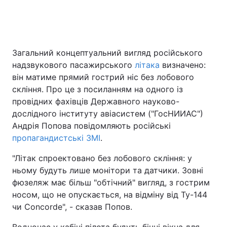
Головна
Війна
Загальний концептуальний вигляд російського
надзвукового пасажирського
літака
визначено:
Україна
Політика
він матиме прямий гострий ніс без лобового
Економіка
Світ
скління. Про це з посиланням на одного із
провідних фахівців Державного науково-
Спорт
Наука
дослідного інституту авіасистем ("ГосНИИАС")
Андрія Попова повідомляють російські
Техно і зв'язок
Лайт
пропагандистські ЗМІ
.
Зброя
Інциденти
"Літак спроектовано без лобового скління: у
ньому будуть лише монітори та датчики. Зовні
Здоров'я
Туризм
фюзеляж має більш "обтічний" вигляд, з гострим
носом, що не опускається, на відміну від Ту-144
Цікавинки
Погода
чи Concorde", - сказав Попов.
Екологія
Регіони