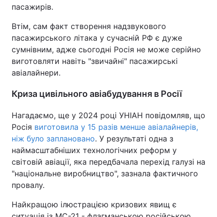
пасажирів.
Втім, сам факт створення надзвукового
пасажирського літака у сучасній РФ є дуже
сумнівним, адже сьогодні Росія не може серійно
виготовляти навіть "звичайні" пасажирські
авіалайнери.
Криза цивільного авіабудування в Росії
Нагадаємо, ще у 2024 році УНІАН повідомляв, що
Росія
виготовила у 15 разів менше авіалайнерів,
ніж було заплановано
. У результаті одна з
наймасштабніших технологічних реформ у
світовій авіації, яка передбачала перехід галузі на
"національне виробництво", зазнала фактичного
провалу.
Найкращою ілюстрацією кризових явищ є
ситуація із МС-21 - флагманською російською