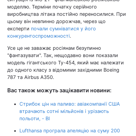
моделлю. Терміни початку серійного
виробництва літака постійно переносилися. При
цьому він невпинно дорожчав, через що
експерти
почали сумніватися у його
конкурентоспроможності
.
Усе це не заважає росіянам безупинно
"фантазувати". Так, нещодавно вони показали
модель гігантського Ту-454, який має належати
до одного класу з відомими західними Boeing
787 та Airbus A350.
Вас також можуть зацікавити новини:
Стрибок цін на паливо: авіакомпанії США
втрачають сотні мільйонів і урізають
польоти, - BI
Lufthansa програла апеляцію на суму 200