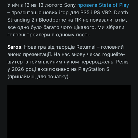
У ніч з 12 на 13 лютого Sony
провела State of Play
– презентацію нових ігор для PS5 і PS VR2. Death
Stranding 2 і Bloodborne на ПК не показали, втім,
Головна
Війна
все одно було багато чого цікавого. Ми зібрали
головні трейлери в одному пості.
Україна
Політика
Saros
. Нова гра від творців Returnal – головний
Економіка
Світ
анонс презентації. На нас знову чекає roguelite-
шутер із геймплейним лупом перероджень. Реліз
Спорт
Наука
у 2026 році ексклюзивно на PlayStation 5
(принаймні, для початку).
Техно і зв'язок
Лайт
Зброя
Інциденти
Здоров'я
Туризм
Цікавинки
Погода
Екологія
Регіони