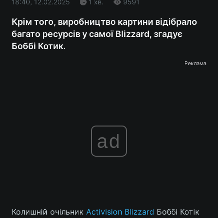
18:40, 12.02.2025
1 хв.
9591
Крім того, виробництво картини відібрало
багато ресурсів у самої Blizzard, згадує
Боббі Котик.
Реклама
ad
Колишній очільник
Activision Blizzard
Боббі Котік