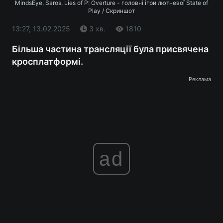
MindsEye, Saros, Lies of P: Overture - головні ігри лютневої State of
Play / Скриншот
13:27, 13.02.2025
3 хв.
1810
Більша частина трансляції була присвячена
кросплатформі.
Реклама
ad