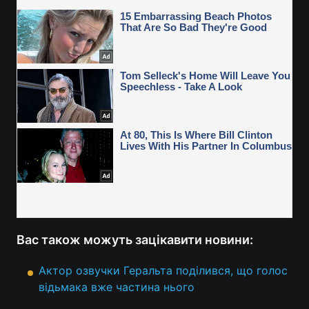
Вас також можуть зацікавити новини:
Актор озвучки Геральта поділився, що голос
відьмака вже частина нього