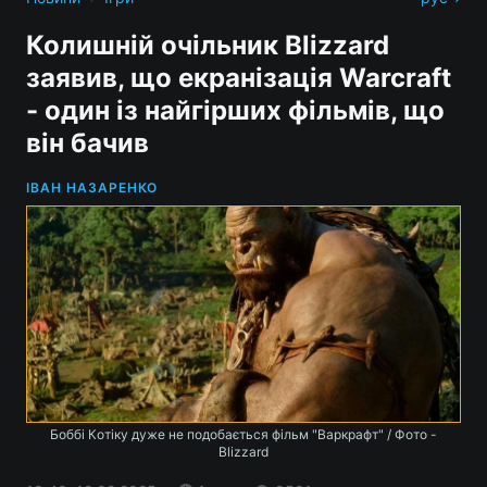
Колишній очільник Blizzard
заявив, що екранізація Warcraft
- один із найгірших фільмів, що
він бачив
ІВАН НАЗАРЕНКО
Боббі Котіку дуже не подобається фільм "Варкрафт" / Фото -
Blizzard