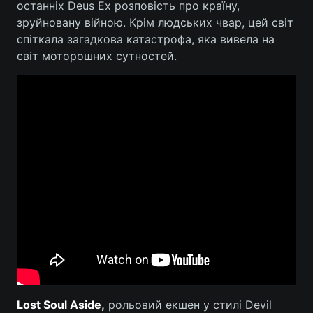
останніх Deus Ex розповість про країну,
зруйновану війною. Крім людських чвар, цей світ
спіткала загадкова катастрофа, яка вивела на
світ моторошних сутностей.
Lost Soul Aside,
рольовий екшен у стилі Devil