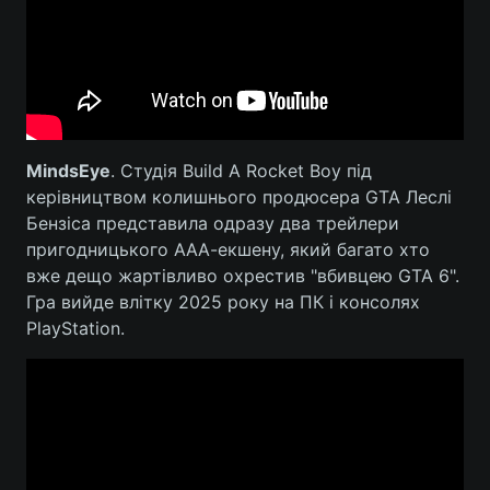
Лонгріди
Відео з Youtube
Статті
Інтерв'ю
Думки
MindsEye
. Студія Build A Rocket Boy під
керівництвом колишнього продюсера GTA Леслі
Архів
Вакансії
Бензіса представила одразу два трейлери
Контакти
пригодницького ААА-екшену, який багато хто
вже дещо жартівливо охрестив "вбивцею GTA 6".
Послуги
Гра вийде влітку 2025 року на ПК і консолях
PlayStation.