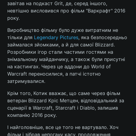
завітав на подкаст Grit, де, серед іншого,
невтішно висловився про фільм "Варкрафт" 2016
року.
Виробництво фільму було дуже витратним не
тільки для
Legendary Pictures
, яка безпосередньо
займалася зйомками, а й для самої Blizzard.
Розробники ігор стали частими гостями на
знімальному майданчику, а також були присутні
на кастингах. Через це аддони до World of
Warcraft переносилися, а патчі істотно
затримувалися.
Крім того, Котик вважає, що саме через фільм
ветеран Blizzard Кріс Метцен, відповідальний за
сценарії в Warcraft, Starcraft і Diablo, залишив
компанію 2016 року.
І найголовніше, все це того не вартувало. Хоч
фільм і зібрав непогану касу, продовження