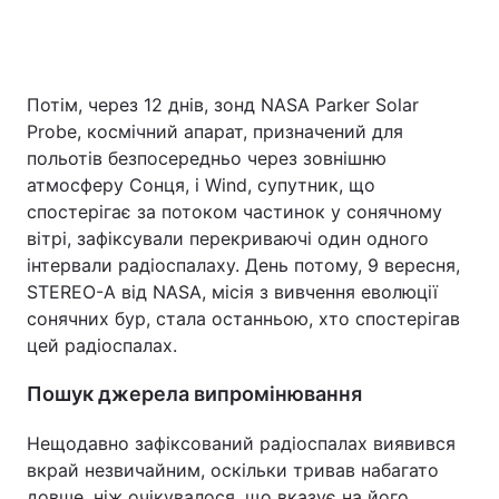
Потім, через 12 днів, зонд NASA Parker Solar
Probe, космічний апарат, призначений для
польотів безпосередньо через зовнішню
атмосферу Сонця, і Wind, супутник, що
спостерігає за потоком частинок у сонячному
вітрі, зафіксували перекриваючі один одного
інтервали радіоспалаху. День потому, 9 вересня,
STEREO-A від NASA, місія з вивчення еволюції
сонячних бур, стала останньою, хто спостерігав
цей радіоспалах.
Пошук джерела випромінювання
Нещодавно зафіксований радіоспалах виявився
вкрай незвичайним, оскільки тривав набагато
довше, ніж очікувалося, що вказує на його