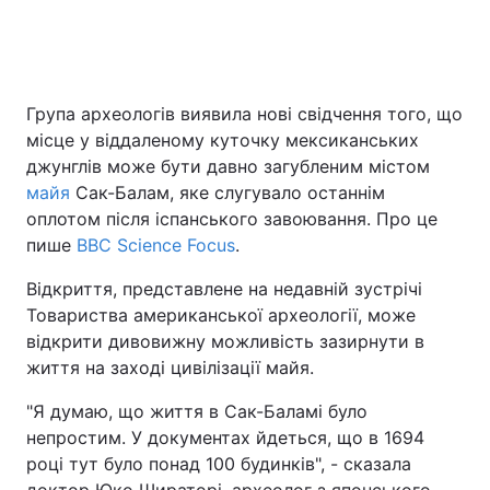
Головна
Війна
Група археологів виявила нові свідчення того, що
місце у віддаленому куточку мексиканських
Україна
Політика
джунглів може бути давно загубленим містом
Економіка
Світ
майя
Сак-Балам, яке слугувало останнім
оплотом після іспанського завоювання. Про це
Спорт
Наука
пише
BBC Science Focus
.
Техно і зв'язок
Лайт
Відкриття, представлене на недавній зустрічі
Товариства американської археології, може
Зброя
Інциденти
відкрити дивовижну можливість зазирнути в
життя на заході цивілізації майя.
Здоров'я
Туризм
"Я думаю, що життя в Сак-Баламі було
Цікавинки
Погода
непростим. У документах йдеться, що в 1694
році тут було понад 100 будинків", - сказала
Екологія
Регіони