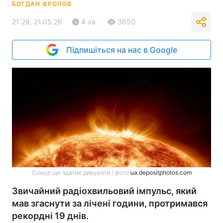
БОГДАН ФРОЛОВ
21:29, 21.05.26
4 хв.
3650
Підпишіться на нас в Google
Сонце ще здатне дивувати / фото
ua.depositphotos.com
Звичайний радіохвильовий імпульс, який
мав згаснути за лічені години, протримався
рекордні 19 днів.