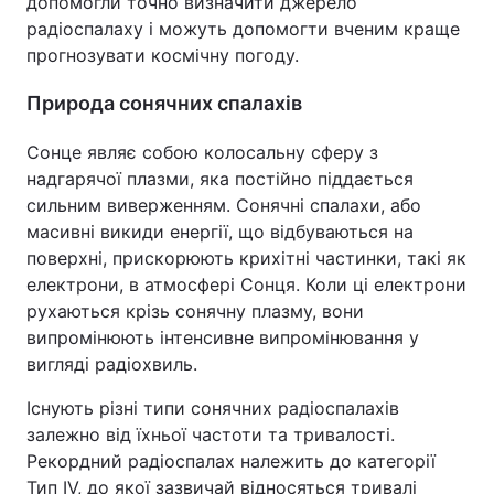
допомогли точно визначити джерело
радіоспалаху і можуть допомогти вченим краще
прогнозувати космічну погоду.
Природа сонячних спалахів
Сонце являє собою колосальну сферу з
надгарячої плазми, яка постійно піддається
сильним виверженням. Сонячні спалахи, або
масивні викиди енергії, що відбуваються на
поверхні, прискорюють крихітні частинки, такі як
електрони, в атмосфері Сонця. Коли ці електрони
рухаються крізь сонячну плазму, вони
випромінюють інтенсивне випромінювання у
вигляді радіохвиль.
Існують різні типи сонячних радіоспалахів
залежно від їхньої частоти та тривалості.
Рекордний радіоспалах належить до категорії
Тип IV, до якої зазвичай відносяться тривалі