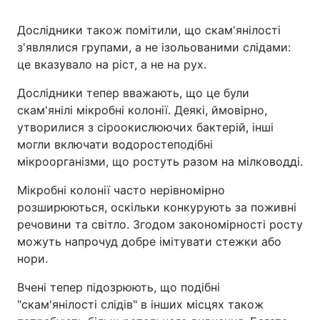
Дослідники також помітили, що скам'янілості
з'являлися групами, а не ізольованими слідами:
це вказувало на ріст, а не на рух.
Дослідники тепер вважають, що це були
скам'янілі мікробні колонії. Деякі, ймовірно,
утворилися з сіроокислюючих бактерій, інші
могли включати водоростеподібні
мікроорганізми, що ростуть разом на мілководді.
Мікробні колонії часто нерівномірно
розширюються, оскільки конкурують за поживні
речовини та світло. Згодом закономірності росту
можуть напрочуд добре імітувати стежки або
нори.
Вчені тепер підозрюють, що подібні
"скам'янілості слідів" в інших місцях також