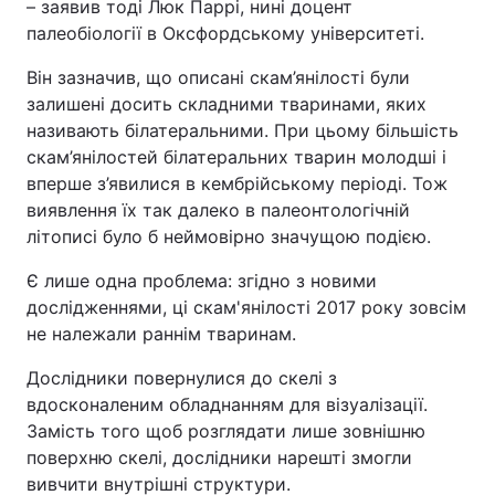
– заявив тоді Люк Паррі, нині доцент
палеобіології в Оксфордському університеті.
Він зазначив, що описані скам’янілості були
залишені досить складними тваринами, яких
називають білатеральними. При цьому більшість
скам’янілостей білатеральних тварин молодші і
вперше з’явилися в кембрійському періоді. Тож
виявлення їх так далеко в палеонтологічній
літописі було б неймовірно значущою подією.
Є лише одна проблема: згідно з новими
дослідженнями, ці скам'янілості 2017 року зовсім
не належали раннім тваринам.
Дослідники повернулися до скелі з
вдосконаленим обладнанням для візуалізації.
Замість того щоб розглядати лише зовнішню
поверхню скелі, дослідники нарешті змогли
вивчити внутрішні структури.