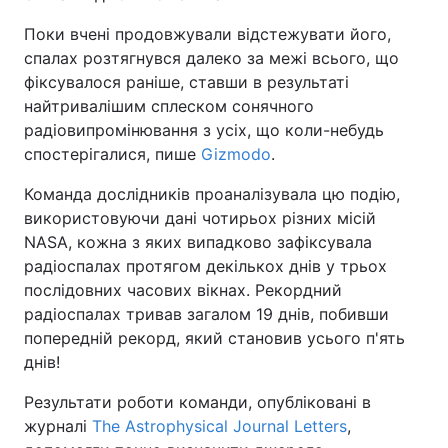
Поки вчені продовжували відстежувати його,
спалах розтягнувся далеко за межі всього, що
фіксувалося раніше, ставши в результаті
найтривалішим сплеском сонячного
радіовипромінювання з усіх, що коли-небудь
спостерігалися, пише
Gizmodo
.
Команда дослідників проаналізувала цю подію,
використовуючи дані чотирьох різних місій
NASA, кожна з яких випадково зафіксувала
радіоспалах протягом декількох днів у трьох
послідовних часових вікнах. Рекордний
радіоспалах тривав загалом 19 днів, побивши
попередній рекорд, який становив усього п'ять
днів!
Результати роботи команди, опубліковані в
журналі
The Astrophysical Journal Letters
,