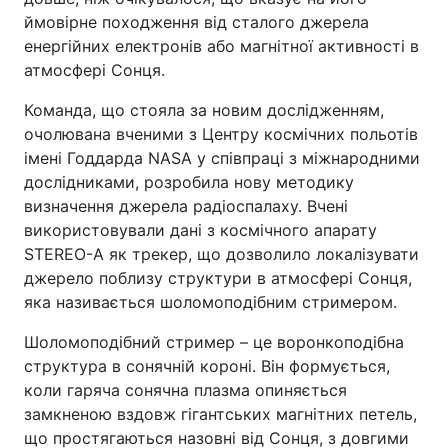
ймовірне походження від сталого джерела
енергійних електронів або магнітної активності в
атмосфері Сонця.
Команда, що стояла за новим дослідженням,
очолювана вченими з Центру космічних польотів
імені Годдарда NASA у співпраці з міжнародними
дослідниками, розробила нову методику
визначення джерела радіоспалаху. Вчені
використовували дані з космічного апарату
STEREO-A як трекер, що дозволило локалізувати
джерело поблизу структури в атмосфері Сонця,
яка називається шоломоподібним стримером.
Шоломоподібний стример – це воронкоподібна
структура в сонячній короні. Він формується,
коли гаряча сонячна плазма опиняється
замкненою вздовж гігантських магнітних петель,
що простягаються назовні від Сонця, з довгими