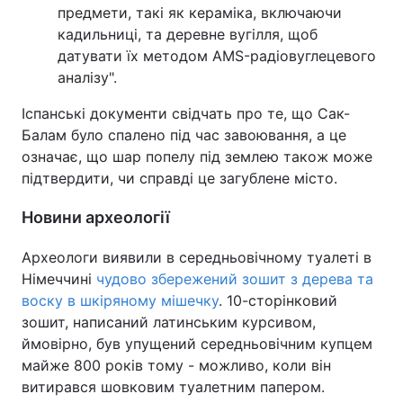
предмети, такі як кераміка, включаючи
кадильниці, та деревне вугілля, щоб
датувати їх методом AMS-радіовуглецевого
аналізу".
Іспанські документи свідчать про те, що Сак-
Балам було спалено під час завоювання, а це
означає, що шар попелу під землею також може
підтвердити, чи справді це загублене місто.
Новини археології
Археологи виявили в середньовічному туалеті в
Німеччині
чудово збережений зошит з дерева та
воску в шкіряному мішечку
. 10-сторінковий
зошит, написаний латинським курсивом,
ймовірно, був упущений середньовічним купцем
майже 800 років тому - можливо, коли він
витирався шовковим туалетним папером.