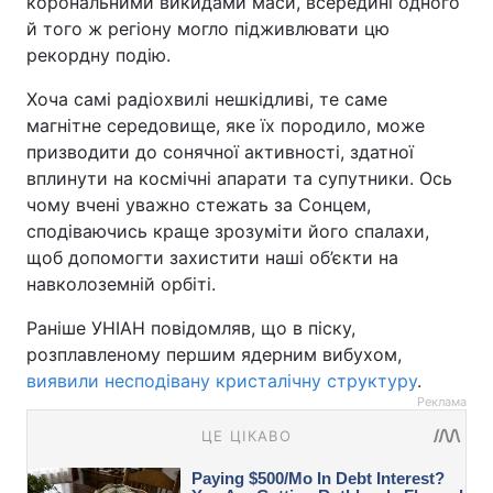
корональними викидами маси, всередині одного
й того ж регіону могло підживлювати цю
рекордну подію.
Хоча самі радіохвилі нешкідливі, те саме
магнітне середовище, яке їх породило, може
призводити до сонячної активності, здатної
вплинути на космічні апарати та супутники. Ось
чому вчені уважно стежать за Сонцем,
сподіваючись краще зрозуміти його спалахи,
щоб допомогти захистити наші об’єкти на
навколоземній орбіті.
Раніше УНІАН повідомляв, що в піску,
розплавленому першим ядерним вибухом,
виявили несподівану кристалічну структуру
.
Реклама