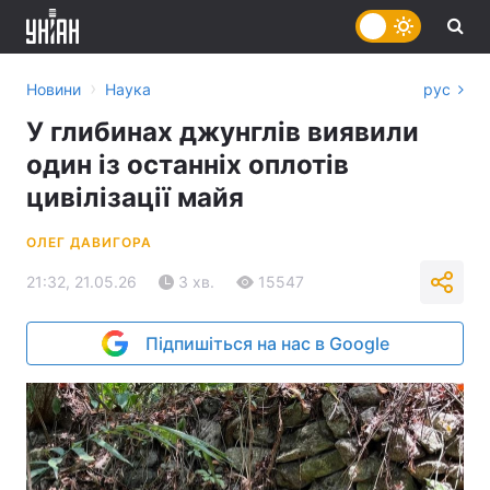
›
Новини
Наука
рус
У глибинах джунглів виявили
один із останніх оплотів
цивілізації майя
ОЛЕГ ДАВИГОРА
21:32, 21.05.26
3 хв.
15547
Підпишіться на нас в Google