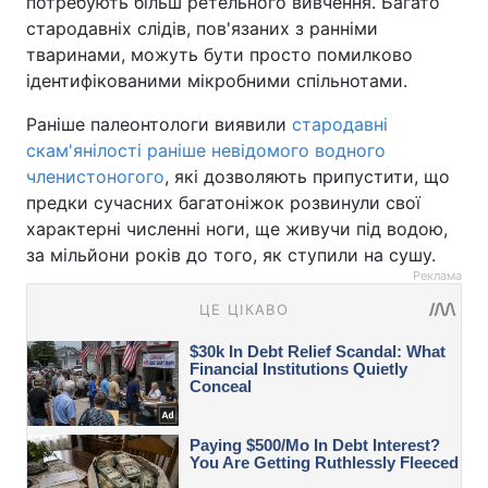
потребують більш ретельного вивчення. Багато
стародавніх слідів, пов'язаних з ранніми
тваринами, можуть бути просто помилково
ідентифікованими мікробними спільнотами.
Раніше палеонтологи виявили
стародавні
скам'янілості раніше невідомого водного
членистоногого
, які дозволяють припустити, що
предки сучасних багатоніжок розвинули свої
характерні численні ноги, ще живучи під водою,
за мільйони років до того, як ступили на сушу.
Реклама