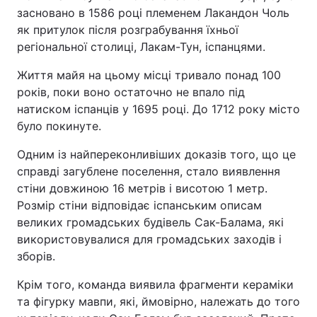
засновано в 1586 році племенем Лакандон Чоль
Тема оформлення
як притулок після розграбування їхньої
регіональної столиці, Лакам-Тун, іспанцями.
Життя майя на цьому місці тривало понад 100
років, поки воно остаточно не впало під
натиском іспанців у 1695 році. До 1712 року місто
було покинуте.
Одним із найпереконливіших доказів того, що це
справді загублене поселення, стало виявлення
стіни довжиною 16 метрів і висотою 1 метр.
Розмір стіни відповідає іспанським описам
великих громадських будівель Сак-Балама, які
використовувалися для громадських заходів і
зборів.
Крім того, команда виявила фрагменти кераміки
та фігурку мавпи, які, ймовірно, належать до того