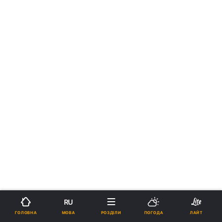
›
Новини
Наука
рус
RU
МОВА
ГОЛОВНА
РОЗДІЛИ
ПОГОДА
ЛАЙТ
Найбільше виверження століття