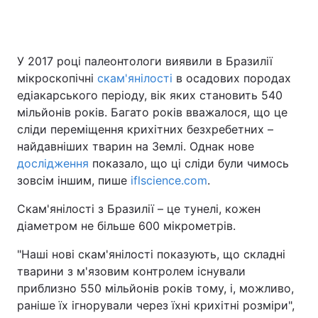
У 2017 році палеонтологи виявили в Бразилії
мікроскопічні
скам'янілості
в осадових породах
едіакарського періоду, вік яких становить 540
мільйонів років. Багато років вважалося, що це
сліди переміщення крихітних безхребетних –
найдавніших тварин на Землі. Однак нове
дослідження
показало, що ці сліди були чимось
зовсім іншим, пише
iflscience.com
.
Скам'янілості з Бразилії – це тунелі, кожен
діаметром не більше 600 мікрометрів.
"Наші нові скам'янілості показують, що складні
тварини з м'язовим контролем існували
приблизно 550 мільйонів років тому, і, можливо,
раніше їх ігнорували через їхні крихітні розміри",