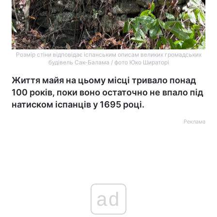
Розмір стіни відповідає іспанським описам великих громадських
будівель Сак-Балама / фото Юко Шираторі
Життя майя на цьому місці тривало понад
100 років, поки воно остаточно не впало під
натиском іспанців у 1695 році.
Реклама
ad