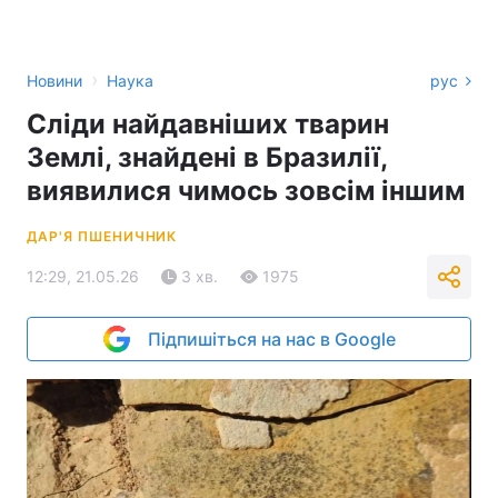
›
Новини
Наука
рус
Сліди найдавніших тварин
Землі, знайдені в Бразилії,
виявилися чимось зовсім іншим
ДАР'Я ПШЕНИЧНИК
12:29, 21.05.26
3 хв.
1975
Підпишіться на нас в Google