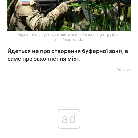
Окупанти планують захопити один обласний центр / фото
t.me/mod_russia
Йдеться не про створення буферної зони, а
саме про захоплення міст.
Реклама
ad