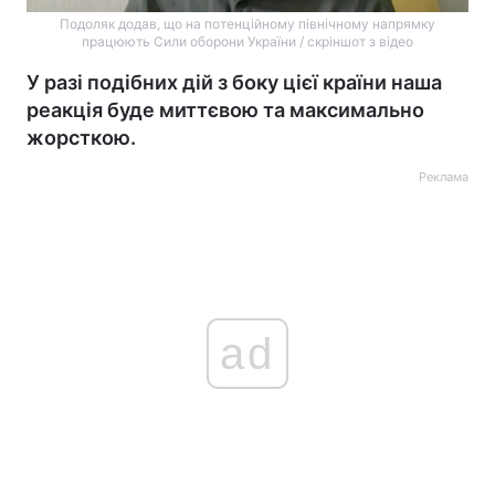
Подоляк додав, що на потенційному північному напрямку
працюють Сили оборони України / скріншот з відео
У разі подібних дій з боку цієї країни наша
реакція буде миттєвою та максимально
жорсткою.
Реклама
ad