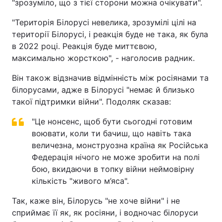
"зрозуміло, що з тієї сторони можна очікувати".
"Територія Білорусі невелика, зрозумілі цілі на
території Білорусі, і реакція буде не така, як була
в 2022 році. Реакція буде миттєвою,
максимально жорсткою", - наголосив радник.
Він також відзначив відмінність між росіянами та
білорусами, адже в Білорусі "немає й близько
такої підтримки війни". Подоляк сказав:
"Це нонсенс, щоб бути сьогодні готовим
воювати, коли ти бачиш, що навіть така
величезна, монструозна країна як Російська
Федерація нічого не може зробити на полі
бою, вкидаючи в топку війни неймовірну
кількість "живого м’яса".
Так, каже він, Білорусь "не хоче війни" і не
сприймає її як, як росіяни, і водночас білоруси