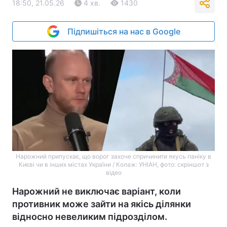
18:50, 21.05.26
4 хв.
1430
Підпишіться на нас в Google
Нарожний припускає, що ворог захоче спричинити якусь паніку в
Києві чи в інших містах України / Колаж: УНІАН, фото: скріншот з
відео
Нарожний не виключає варіант, коли
противник може зайти на якісь ділянки
відносно невеликим підрозділом.