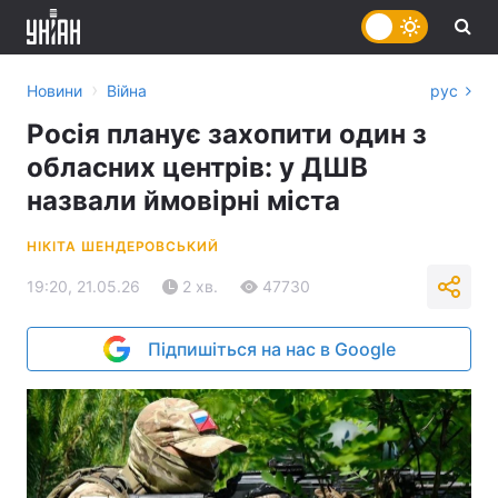
›
Новини
Війна
рус
Росія планує захопити один з
обласних центрів: у ДШВ
назвали ймовірні міста
НІКІТА ШЕНДЕРОВСЬКИЙ
19:20, 21.05.26
2 хв.
47730
Підпишіться на нас в Google