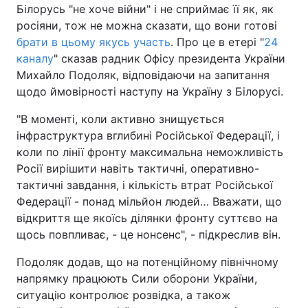
Білорусь "не хоче війни" і не сприймає її як, як
росіяни, тож не можна сказати, що вони готові
брати в цьому якусь участь
. Про це в етері "
24
каналу
" сказав радник Офісу президента України
Михайло Подоляк, відповідаючи на запитання
щодо ймовірності наступу на Україну з Білорусі.
"В моменті, коли активно знищується
інфраструктура вглибині Російської Федерації, і
коли по лінії фронту максимальна неможливість
Росії вирішити навіть тактичні, оперативно-
тактичні завдання, і кількість втрат Російської
Федерації - понад мільйон людей… Вважати, що
відкриття ще якоїсь ділянки фронту суттєво на
щось повпливає, - це нонсенс", - підкреслив він.
Подоляк додав, що на потенційному північному
напрямку працюють Сили оборони України,
ситуацію контролює розвідка, а також