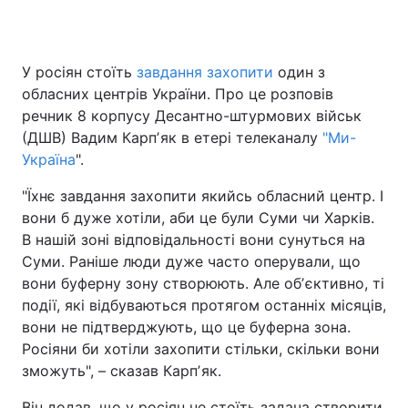
У росіян стоїть
завдання захопити
один з
Головна
Війна
обласних центрів України. Про це розповів
речник 8 корпусу Десантно-штурмових військ
Україна
Політика
(ДШВ) Вадим Карпʼяк в етері телеканалу
"Ми-
Україна
Економіка
".
Світ
"Їхнє завдання захопити якийсь обласний центр. І
Спорт
Наука
вони б дуже хотіли, аби це були Суми чи Харків.
В нашій зоні відповідальності вони сунуться на
Техно і зв'язок
Лайт
Суми. Раніше люди дуже часто оперували, що
Зброя
Інциденти
вони буферну зону створюють. Але обʼєктивно, ті
події, які відбуваються протягом останніх місяців,
Здоров'я
Туризм
вони не підтверджують, що це буферна зона.
Росіяни би хотіли захопити стільки, скільки вони
Цікавинки
Погода
зможуть", – сказав Карпʼяк.
Екологія
Регіони
Він додав, що у росіян не стоїть задача створити