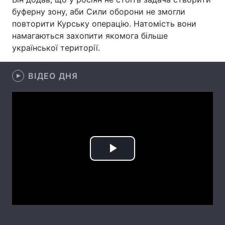
буферну зону, аби Сили оборони не змогли
Лонгріди
повторити Курську операцію. Натомість вони
намагаються захопити якомога більше
української території.
Відео з Youtube
Статті
Інтерв'ю
Думки
ВІДЕО ДНЯ
Архів
Вакансії
Контакти
Послуги
Play
Video