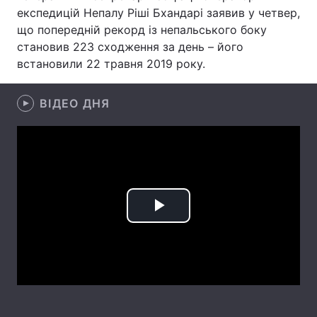
експедицій Непалу Ріші Бхандарі заявив у четвер,
Лонгріди
що попередній рекорд із непальського боку
становив 223 сходження за день – його
встановили 22 травня 2019 року.
Відео з Youtube
Статті
Інтерв'ю
Думки
ВІДЕО ДНЯ
Архів
Вакансії
Контакти
Послуги
Play
Video