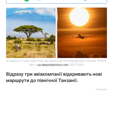
З Європи стане простіше дістатися до Кіліманджаро / колаж УНІАН,
фото
ua.depositphotos.com
, REUTERS
Відразу три авіакомпанії відкривають нові
маршрути до північної Танзанії.
Реклама