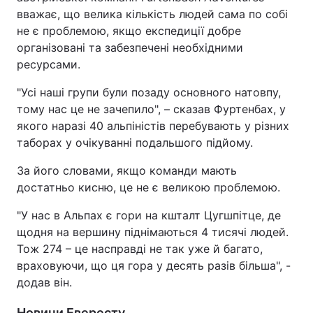
вважає, що велика кількість людей сама по собі
не є проблемою, якщо експедиції добре
організовані та забезпечені необхідними
ресурсами.
"Усі наші групи були позаду основного натовпу,
тому нас це не зачепило", – сказав Фуртенбах, у
якого наразі 40 альпіністів перебувають у різних
таборах у очікуванні подальшого підйому.
За його словами, якщо команди мають
достатньо кисню, це не є великою проблемою.
"У нас в Альпах є гори на кшталт Цугшпітце, де
щодня на вершину піднімаються 4 тисячі людей.
Тож 274 – це насправді не так уже й багато,
враховуючи, що ця гора у десять разів більша", -
додав він.
Новини Евересту