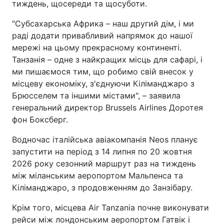
тиждень, щосереди та щосуботи.
"Субсахарська Африка – наш другий дім, і ми
раді додати привабливий напрямок до нашої
мережі на цьому прекрасному континенті.
Танзанія – одне з найкращих місць для сафарі, і
ми пишаємося тим, що робимо свій внесок у
місцеву економіку, з'єднуючи Кіліманджаро з
Брюсселем та іншими містами", – заявила
генеральний директор Brussels Airlines Доротея
фон Боксберг.
Водночас італійська авіакомпанія Neos планує
запустити на період з 14 липня по 20 жовтня
2026 року сезонний маршрут раз на тиждень
між міланським аеропортом Мальпенса та
Кіліманджаро, з продовженням до Занзібару.
Крім того, місцева Air Tanzania почне виконувати
рейси між лондонським аеропортом Гатвік і