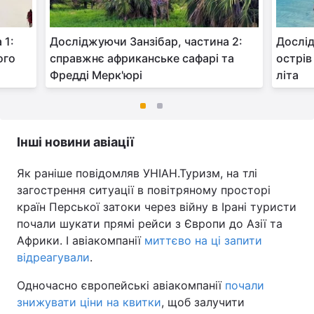
 1:
Досліджуючи Занзібар, частина 2:
Дослід
ого
справжнє африканське сафарі та
острів
Фредді Мерк'юрі
літа
Інші новини авіації
Як раніше повідомляв УНІАН.Туризм, на тлі
загострення ситуації в повітряному просторі
країн Перської затоки через війну в Ірані туристи
почали шукати прямі рейси з Європи до Азії та
Африки. І авіакомпанії
миттєво на ці запити
відреагували
.
Одночасно європейські авіакомпанії
почали
знижувати ціни на квитки
, щоб залучити