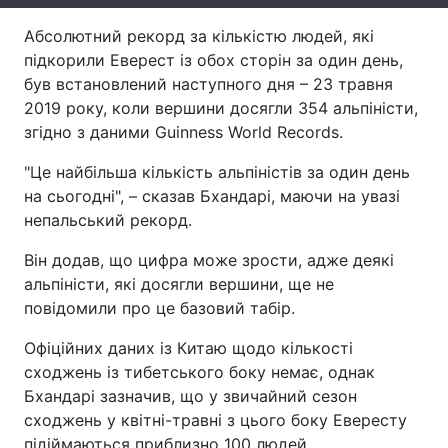
Тема оформлення
Абсолютний рекорд за кількістю людей, які
підкорили Еверест із обох сторін за один день,
був встановлений наступного дня – 23 травня
2019 року, коли вершини досягли 354 альпіністи,
згідно з даними Guinness World Records.
"Це найбільша кількість альпіністів за один день
на сьогодні", – сказав Бхандарі, маючи на увазі
непальський рекорд.
Він додав, що цифра може зрости, адже деякі
альпіністи, які досягли вершини, ще не
повідомили про це базовий табір.
Офіційних даних із Китаю щодо кількості
сходжень із тибетського боку немає, однак
Бхандарі зазначив, що у звичайний сезон
сходжень у квітні-травні з цього боку Евересту
підіймаються приблизно 100 людей.