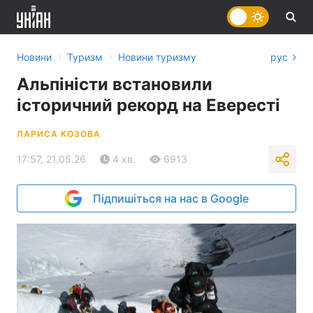
›
›
Новини
Туризм
Новини туризму
рус
Альпіністи встановили
історичний рекорд на Евересті
ЛАРИСА КОЗОВА
17:57, 21.05.26
4 хв.
6913
Підпишіться на нас в Google