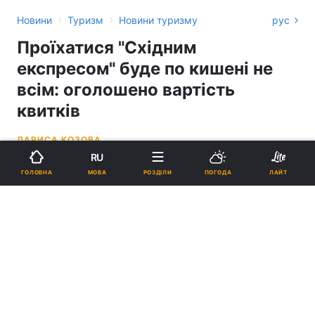
›
›
Новини
Туризм
Новини туризму
рус
Проїхатися "Східним
експресом" буде по кишені не
всім: оголошено вартість
квитків
ЛАРИСА КОЗОВА
RU
13:57, 21.05.26
3 хв.
3147
МОВА
ГОЛОВНА
РОЗДІЛИ
ПОГОДА
ЛАЙТ
Підпишіться на нас в Google