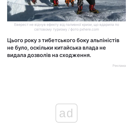
Еверест не відчув ефекту від паливної кризи, що вдарила по
світовому туризму / фото pxhere.com
Цього року з тибетського боку альпіністів
не було, оскільки китайська влада не
видала дозволів на сходження.
Реклама
ad