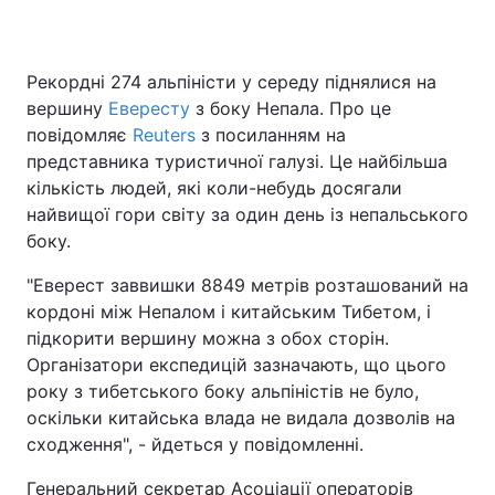
Рекордні 274 альпіністи у середу піднялися на
Головна
Війна
вершину
Евересту
з боку Непала. Про це
повідомляє
Reuters
з посиланням на
Україна
Політика
представника туристичної галузі. Це найбільша
кількість людей, які коли-небудь досягали
Економіка
Світ
найвищої гори світу за один день із непальського
боку.
Спорт
Наука
"Еверест заввишки 8849 метрів розташований на
Техно і зв'язок
Лайт
кордоні між Непалом і китайським Тибетом, і
підкорити вершину можна з обох сторін.
Зброя
Інциденти
Організатори експедицій зазначають, що цього
Здоров'я
Туризм
року з тибетського боку альпіністів не було,
оскільки китайська влада не видала дозволів на
Цікавинки
Погода
сходження", - йдеться у повідомленні.
Екологія
Регіони
Генеральний секретар Асоціації операторів