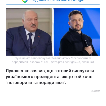
Лукашенко запропонував Зеленському "поговорити та
порадитися" / колаж УНІАН, фото president.gov.ua, скріншот
Лукашенко заявив, що готовий вислухати
українського президента, якщо той хоче
"поговорити та порадитися".
Реклама