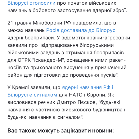
Білорусі оголосили
про початок військових
навчань з бойового застосування ядерної зброї.
21 травня Міноборони РФ повідомило, що в
межах навчань
Росія доставила до Білорусі
ядерні боєприпаси. У відомстві країни-агресорки
заявили про "відпрацювання білоруськими
військовими завдань з отримання боєприпасів
для ОТРК "Іскандер-М", оснащення ними ракет-
носіїв та прихованого висунення у призначений
район для підготовки до проведення пусків".
У Кремлі заявили, що
ядерні навчання РФ і
Білорусі є сигналом
для НАТО і Європи. Як
висловився речник Дмитро Пєсков, "будь-які
навчання є частиною військового будівництва і
будь-які навчання є сигналом".
Вас також можуть зацікавити новини: