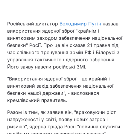
Російський диктатор
Володимир Путін
назвав
Головна
Війна
використання ядерної зброї "крайнім і
винятковим заходом забезпечення національної
Україна
Політика
безпеки" Росії. Про це він сказав 21 травня під
час спільного тренування армій РФ і Білорусі з
Економіка
Світ
управління тактичного і ядерного озброєння.
Спорт
Наука
Його заяву навели російські ЗМІ.
"Використання ядерної зброї – це крайній і
Техно і зв'язок
Лайт
винятковий захід забезпечення національної
Зброя
Інциденти
безпеки нашої держави", - висловився
кремлівський правитель.
Здоров'я
Туризм
Разом із тим, як заявив він, "враховуючи ріст
Цікавинки
Погода
напруженості у світі, появу нових загроз і
ризиків", ядерна тріада Росії "повинна служити
Екологія
Регіони
надійним гарантом суверенітету союзної