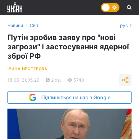
›
Новини
Світ
рус
Путін зробив заяву про "нові
загрози" і застосування ядерної
зброї РФ
ІРИНА НЕСТЕРОВА
18:05, 21.05.26
2 хв.
5740
Підпишіться на нас в Google