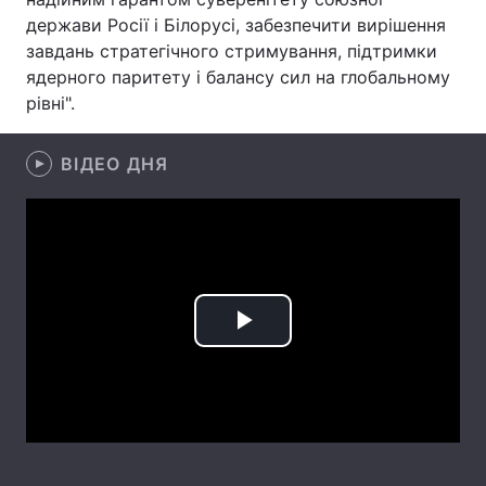
держави Росії і Білорусі, забезпечити вирішення
Лонгріди
завдань стратегічного стримування, підтримки
ядерного паритету і балансу сил на глобальному
рівні".
Відео з Youtube
Статті
Інтерв'ю
Думки
ВІДЕО ДНЯ
Архів
Вакансії
Контакти
Послуги
Play
Video