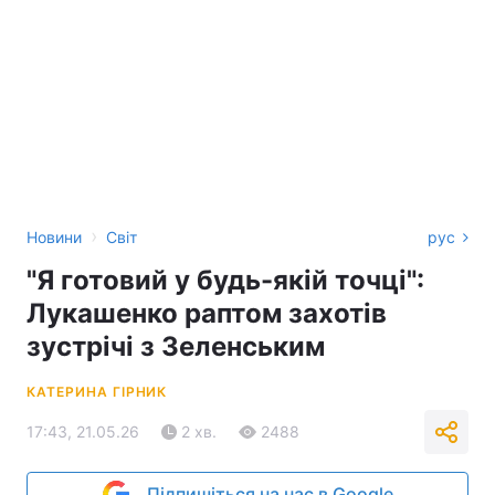
›
Новини
Світ
рус
"Я готовий у будь-якій точці":
Лукашенко раптом захотів
зустрічі з Зеленським
КАТЕРИНА ГІРНИК
17:43, 21.05.26
2 хв.
2488
Підпишіться на нас в Google