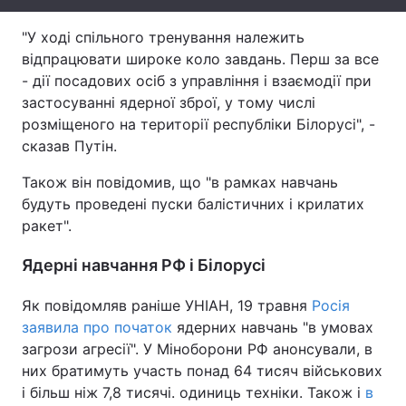
Тема оформлення
"У ході спільного тренування належить
відпрацювати широке коло завдань. Перш за все
- дії посадових осіб з управління і взаємодії при
застосуванні ядерної зброї, у тому числі
розміщеного на території республіки Білорусі", -
сказав Путін.
Також він повідомив, що "в рамках навчань
будуть проведені пуски балістичних і крилатих
ракет".
Ядерні навчання РФ і Білорусі
Як повідомляв раніше УНІАН, 19 травня
Росія
заявила про початок
ядерних навчань "в умовах
загрози агресії". У Міноборони РФ анонсували, в
них братимуть участь понад 64 тисяч військових
і більш ніж 7,8 тисячі. одиниць техніки. Також і
в