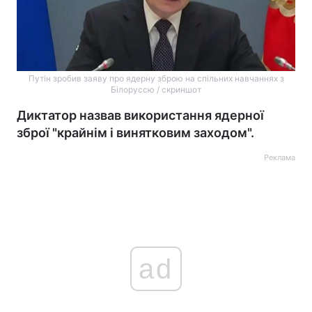
Путін зробив заяву про ядерну зброю на спільних навчаннях з
Білоруссю / скриншот
Диктатор назвав використання ядерної
зброї "крайнім і винятковим заходом".
Реклама
ad