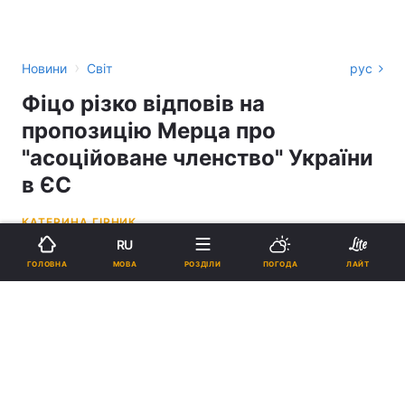
›
Новини
Світ
рус
Фіцо різко відповів на
пропозицію Мерца про
"асоційоване членство" України
в ЄС
КАТЕРИНА ГІРНИК
RU
17:18, 21.05.26
2 хв.
2067
МОВА
ГОЛОВНА
РОЗДІЛИ
ПОГОДА
ЛАЙТ
Підпишіться на нас в Google