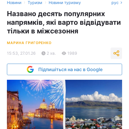
›
›
Новини
Туризм
Новини туризму
рус
Названо десять популярних
напрямків, які варто відвідувати
тільки в міжсезоння
МАРИНА ГРИГОРЕНКО
15:53, 27.01.26
2 хв.
1989
Підпишіться на нас в Google