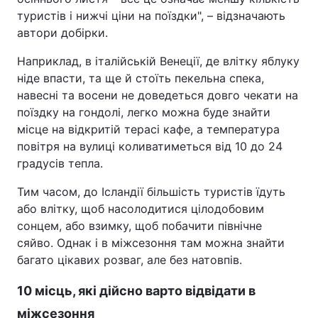
туристів і нижчі ціни на поїздки", – відзначають
автори добірки.
Наприклад, в італійській Венеції, де влітку яблуку
ніде впасти, та ще й стоїть пекельна спека,
навесні та восени не доведеться довго чекати на
поїздку на гондолі, легко можна буде знайти
місце на відкритій терасі кафе, а температура
повітря на вулиці коливатиметься від 10 до 24
градусів тепла.
Тим часом, до Ісландії більшість туристів їдуть
або влітку, щоб насолодитися цілодобовим
сонцем, або взимку, щоб побачити північне
сяйво. Однак і в міжсезоння там можна знайти
багато цікавих розваг, але без натовпів.
10 місць, які дійсно варто відвідати в
міжсезоння