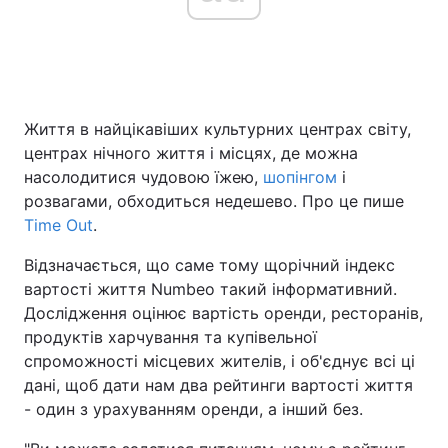
Головна
Війна
Життя в найцікавіших культурних центрах світу,
Україна
Політика
центрах нічного життя і місцях, де можна
Економіка
Світ
насолодитися чудовою їжею,
шопінгом
і
розвагами, обходиться недешево. Про це пише
Спорт
Наука
Time Out
.
Техно і зв'язок
Лайт
Відзначається, що саме тому щорічний індекс
вартості життя Numbeo такий інформативний.
Зброя
Інциденти
Дослідження оцінює вартість оренди, ресторанів,
продуктів харчування та купівельної
Здоров'я
Туризм
спроможності місцевих жителів, і об'єднує всі ці
дані, щоб дати нам два рейтинги вартості життя
Цікавинки
Погода
- один з урахуванням оренди, а інший без.
Екологія
Регіони