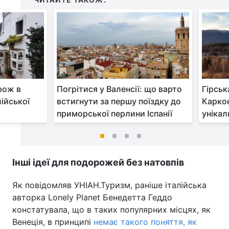
рож в
Погрітися у Валенсії: що варто
Гірськ
ійської
встигнути за першу поїздку до
Каркон
приморської перлини Іспанії
унікал
Інші ідеї для подорожей без натовпів
Як повідомляв УНІАН.Туризм, раніше італійська
авторка Lonely Planet Бенедетта Геддо
констатувала, що в таких популярних місцях, як
Венеція, в принципі
немає такого поняття, як