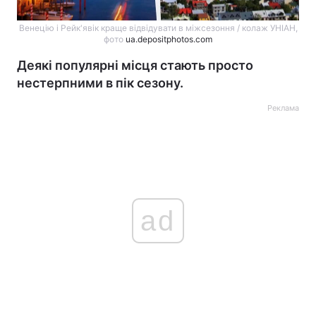
Венецію і Рейк'явік краще відвідувати в міжсезоння / колаж УНІАН,
фото
ua.depositphotos.com
Деякі популярні місця стають просто
нестерпними в пік сезону.
Реклама
ad