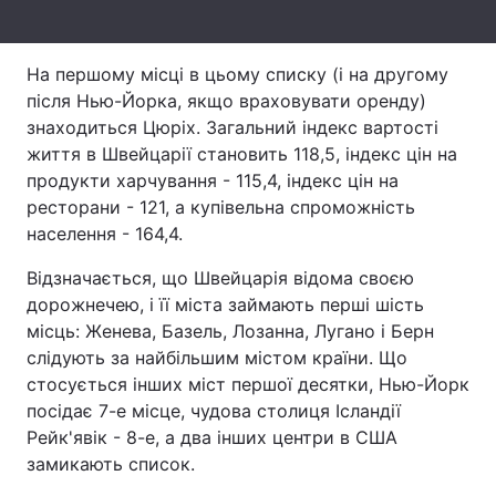
Тема оформлення
На першому місці в цьому списку (і на другому
після Нью-Йорка, якщо враховувати оренду)
знаходиться Цюріх. Загальний індекс вартості
життя в Швейцарії становить 118,5, індекс цін на
продукти харчування - 115,4, індекс цін на
ресторани - 121, а купівельна спроможність
населення - 164,4.
Відзначається, що Швейцарія відома своєю
дорожнечею, і її міста займають перші шість
місць: Женева, Базель, Лозанна, Лугано і Берн
слідують за найбільшим містом країни. Що
стосується інших міст першої десятки, Нью-Йорк
посідає 7-е місце, чудова столиця Ісландії
Рейк'явік - 8-е, а два інших центри в США
замикають список.