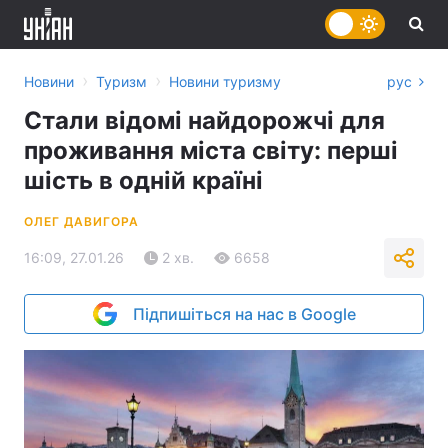
›
›
Новини
Туризм
Новини туризму
рус
Стали відомі найдорожчі для
проживання міста світу: перші
шість в одній країні
ОЛЕГ ДАВИГОРА
16:09, 27.01.26
2 хв.
6658
Підпишіться на нас в Google