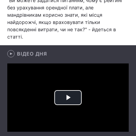
"Ви можете задатися питанням, чому є рейтинг
без урахування орендної плати, але
Лонгріди
мандрівникам корисно знати, які місця
найдорожчі, якщо враховувати тільки
Відео з Youtube
Статті
повсякденні витрати, чи не так?" - йдеться в
статті.
Інтерв'ю
Думки
ВІДЕО ДНЯ
Архів
Вакансії
Контакти
Послуги
Play
Video