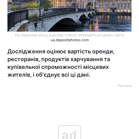
На першому місці в цьому списку знаходиться Цюріх / фото
ua.depositphotos.com
Дослідження оцінює вартість оренди,
ресторанів, продуктів харчування та
купівельної спроможності місцевих
жителів, і об'єднує всі ці дані.
Реклама
ad