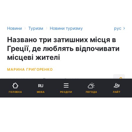
›
›
Новини
Туризм
Новини туризму
рус
Названо три затишних місця в
Греції, де люблять відпочивати
місцеві жителі
МАРИНА ГРИГОРЕНКО
12:30, 27.01.26
4 хв.
4875
RU
МОВА
ГОЛОВНА
РОЗДІЛИ
ПОГОДА
ЛАЙТ
Підпишіться на нас в Google