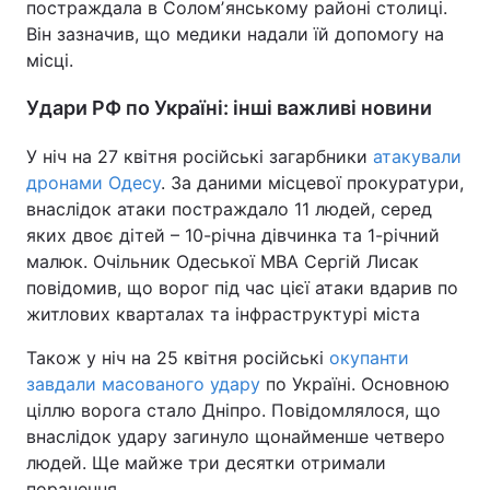
постраждала в Соломʼянському районі столиці.
Він зазначив, що медики надали їй допомогу на
місці.
Удари РФ по Україні: інші важливі новини
У ніч на 27 квітня російські загарбники
атакували
дронами Одесу
. За даними місцевої прокуратури,
внаслідок атаки постраждало 11 людей, серед
яких двоє дітей – 10-річна дівчинка та 1-річний
малюк. Очільник Одеської МВА Сергій Лисак
повідомив, що ворог під час цієї атаки вдарив по
житлових кварталах та інфраструктурі міста
Також у ніч на 25 квітня російські
окупанти
завдали масованого удару
по Україні. Основною
ціллю ворога стало Дніпро. Повідомлялося, що
внаслідок удару загинуло щонайменше четверо
людей. Ще майже три десятки отримали
поранення.