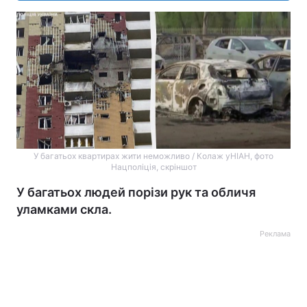
У багатьох квартирах жити неможливо / Колаж уНІАН, фото
Нацполіція, скріншот
У багатьох людей порізи рук та обличя
уламками скла.
Реклама