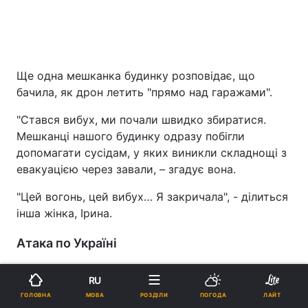
Ще одна мешканка будинку розповідає, що
бачила, як дрон летить "прямо над гаражами".
"Стався вибух, ми почали швидко збиратися.
Мешканці нашого будинку одразу побігли
допомагати сусідам, у яких виникли складнощі з
евакуацією через завали, – згадує вона.
"Цей вогонь, цей вибух… Я закричала", - ділиться
інша жінка, Ірина.
Атака по Україні
Росіяни з вечоа 15 квітня здійснили
дві
RU
хвилі комбінованих ата
к по території України із
МОВА
ГОЛОВНА
РОЗДІЛИ
ПОГОДА
ЛАЙТ
застосуванням 703 повітряних цілей: 19