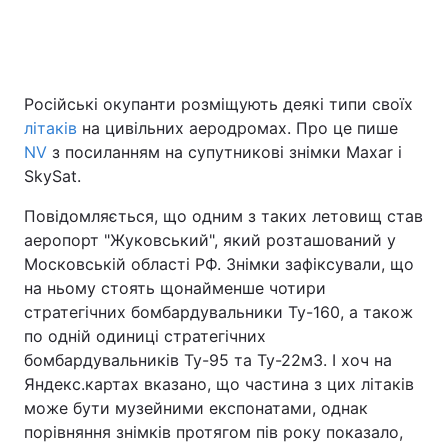
Головна
Війна
Російські окупанти розміщують деякі типи своїх
літаків
на цивільних аеродромах. Про це пише
Україна
Політика
NV
з посиланням на супутникові знімки Maxar і
Економіка
Світ
SkySat.
Повідомляється, що одним з таких летовищ став
Спорт
Наука
аеропорт "Жуковський", який розташований у
Техно і зв'язок
Лайт
Московській області РФ. Знімки зафіксували, що
на ньому стоять щонайменше чотири
Зброя
Інциденти
стратегічних бомбардувальники Ту-160, а також
по одній одиниці стратегічних
Здоров'я
Туризм
бомбардувальників Ту-95 та Ту-22м3. І хоч на
Яндекс.картах вказано, що частина з цих літаків
Цікавинки
Погода
може бути музейними експонатами, однак
порівняння знімків протягом пів року показало,
Екологія
Регіони