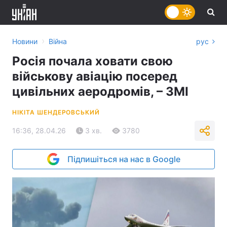
›
Новини
Війна
рус
Росія почала ховати свою
військову авіацію посеред
цивільних аеродромів, – ЗМІ
НІКІТА ШЕНДЕРОВСЬКИЙ
16:36, 28.04.26
3 хв.
3780
Підпишіться на нас в Google