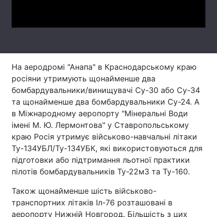
Video
Тема оформлення
На аеродромі "Анапа" в Краснодарському краю
росіяни утримують щонайменше два
бомбардувальники/винищувачі Су-30 або Су-34
та щонайменше два бомбардувальники Су-24. А
в Міжнародному аеропорту "Мінеральні Води
імені М. Ю. Лермонтова" у Ставропольському
краю Росія утримує військово-навчальні літаки
Ту-134УБЛ/Ту-134УБК, які використовуються для
підготовки або підтримання льотної практики
пілотів бомбардувальників Ту-22м3 та Ту-160.
Також щонайменше шість військово-
транспортних літаків Іл-76 розташовані в
аеропорту Нижній Новгород. Більшість з цих