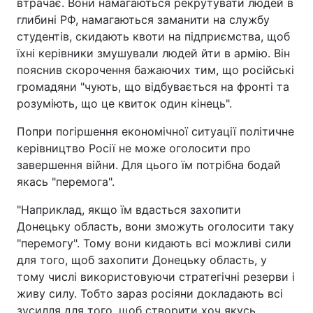
втрачає. Вони намагаються рекрутувати людей в
глибині РФ, намагаються заманити на службу
студентів, скидають квоти на підприємства, щоб
їхні керівники змушували людей йти в армію. Він
пояснив скорочення бажаючих тим, що російські
громадяни "чують, що відбувається на фронті та
розуміють, що це квиток один кінець".
Попри погіршення економічної ситуації політичне
керівництво Росії не може оголосити про
завершення війни. Для цього їм потрібна бодай
якась "перемога".
"Наприклад, якщо їм вдасться захопити
Донецьку область, вони зможуть оголосити таку
"перемогу". Тому вони кидають всі можливі сили
для того, щоб захопити Донецьку область, у
тому числі використовуючи стратегічні резерви і
живу силу. Тобто зараз росіяни докладають всі
зусилля для того, щоб створити хоч якусь