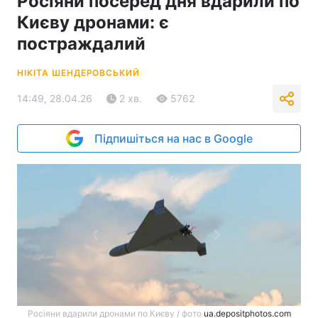
Росіяни посеред дня вдарили по
Києву дронами: є
постраждалий
НІКІТА ШЕНДЕРОВСЬКИЙ
14:49, 28.04.26
2 хв.
5762
Підпишіться на нас в Google
Росіяни вдарили дронами по Києву / фото
ua.depositphotos.com