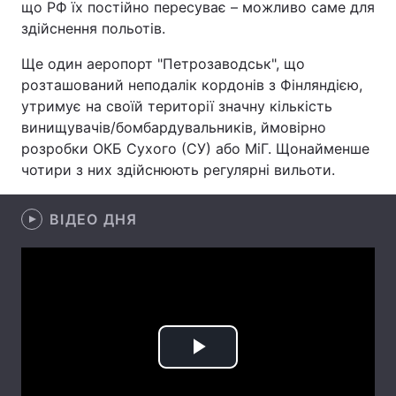
що РФ їх постійно пересуває – можливо саме для
здійснення польотів.
Лонгріди
Ще один аеропорт "Петрозаводськ", що
Відео з Youtube
Статті
розташований неподалік кордонів з Фінляндією,
утримує на своїй території значну кількість
Інтерв'ю
Думки
винищувачів/бомбардувальників, ймовірно
розробки ОКБ Сухого (СУ) або МіГ. Щонайменше
Архів
Вакансії
чотири з них здійснюють регулярні вильоти.
Контакти
ВІДЕО ДНЯ
Послуги
Play