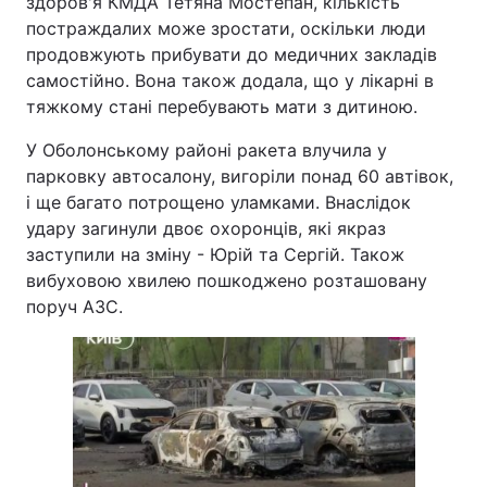
здоров'я КМДА Тетяна Мостепан, кількість
постраждалих може зростати, оскільки люди
продовжують прибувати до медичних закладів
самостійно. Вона також додала, що у лікарні в
тяжкому стані перебувають мати з дитиною.
У Оболонському районі ракета влучила у
парковку автосалону, вигоріли понад 60 автівок,
і ще багато потрощено уламками. Внаслідок
удару загинули двоє охоронців, які якраз
заступили на зміну - Юрій та Сергій. Також
вибуховою хвилею пошкоджено розташовану
поруч АЗС.