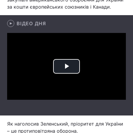
за кошти європейських союзників і Канади.
Лонгріди
ВІДЕО ДНЯ
Відео з Youtube
Статті
Інтерв'ю
Думки
Архів
Вакансії
Контакти
Play
Послуги
Video
Як наголосив Зеленський, пріоритет для України
– це протиповітряна оборона.