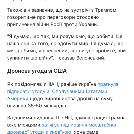
Також він зазначив, що на зустрічі з Трампом
Тема оформлення
говоритиме про переговори стосовно
припинення війни Росії проти України.
"Я думаю, що так, ми розуміємо, що робити. Це
наша оцінка того, як здобути мир. І я думаю, що
ми зробимо, я впевнений, що ви усе зробите, аби
зупинити цю війну", - сказав Зеленський.
Дронова угода зі США
Як повідомляв УНІАН, раніше Україна
прагнула
підписати угоду зі Сполученими Штатами
Америки
щодо виробництва дронів на суму
близько 35-50 мільярдів.
За даними видання The Hill, адміністрація Трампа
вже місяцями
затягує підписання масштабної
дронової угоди з Україною
, хоча саме