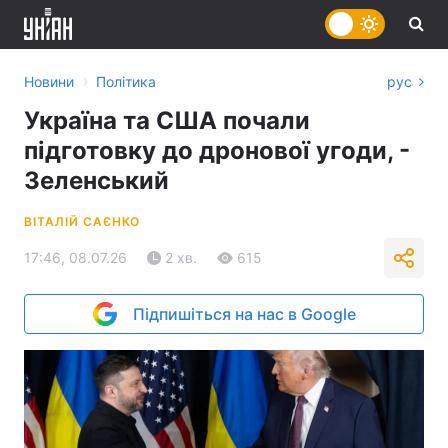
›
Новини
Політика
рус
Україна та США почали
підготовку до дронової угоди, -
Зеленський
ВІТАЛІЙ САЄНКО
17:46, 08.07.26
2 хв.
615
Підпишіться на нас в Google