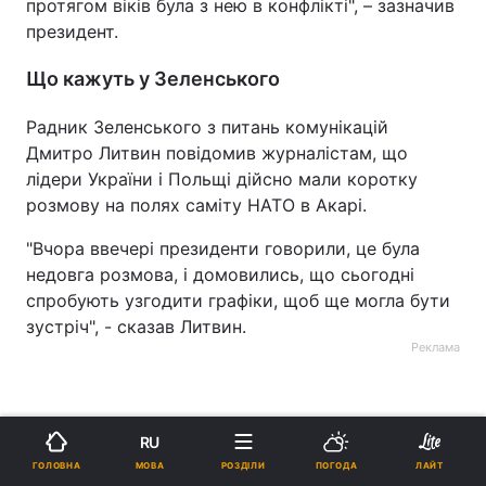
протягом віків була з нею в конфлікті", – зазначив
президент.
Що кажуть у Зеленського
Радник Зеленського з питань комунікацій
Дмитро Литвин повідомив журналістам, що
лідери України і Польщі дійсно мали коротку
розмову на полях саміту НАТО в Акарі.
"Вчора ввечері президенти говорили, це була
недовга розмова, і домовились, що сьогодні
спробують узгодити графіки, щоб ще могла бути
зустріч", - сказав Литвин.
Реклама
RU
МОВА
ГОЛОВНА
РОЗДІЛИ
ПОГОДА
ЛАЙТ