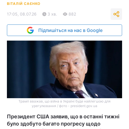
ВІТАЛІЙ САЄНКО
17:05, 08.07.26
3 хв.
882
Підпишіться на нас в Google
Трамп вважав, що війна в Україні буде найлегшою для
урегулювання / фото - president.gov.ua
Президент США заявив, що в останні тижні
було здобуто багато прогресу щодо