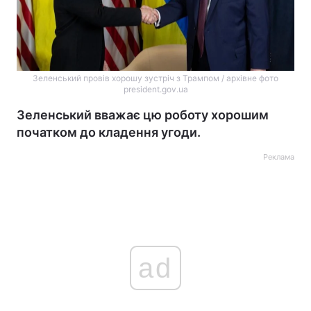
Зеленський провів хорошу зустріч з Трампом / архівне фото
president.gov.ua
Зеленський вважає цю роботу хорошим
початком до кладення угоди.
Реклама
ad