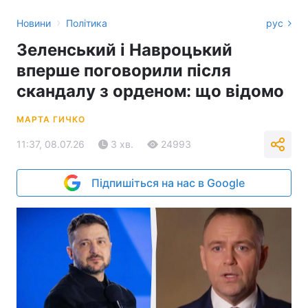
›
Новини
Політика
рус
Зеленський і Навроцький
вперше поговорили після
скандалу з орденом: що відомо
МАРТА ГИЧКО
11:37, 08.07.26
3 хв.
24993
Підпишіться на нас в Google