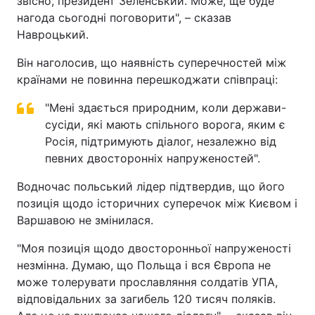
звісно, президент Зеленський. Може, ще буде
нагода сьогодні поговорити", – сказав
Навроцький.
Він наголосив, що наявність суперечностей між
країнами не повинна перешкоджати співпраці:
"Мені здається природним, коли держави-
сусіди, які мають спільного ворога, яким є
Росія, підтримують діалог, незалежно від
певних двосторонніх напруженостей".
Водночас польський лідер підтвердив, що його
позиція щодо історичних суперечок між Києвом і
Варшавою не змінилася.
"Моя позиція щодо двосторонньої напруженості
незмінна. Думаю, що Польща і вся Європа не
може толерувати прославляння солдатів УПА,
відповідальних за загибель 120 тисяч поляків.