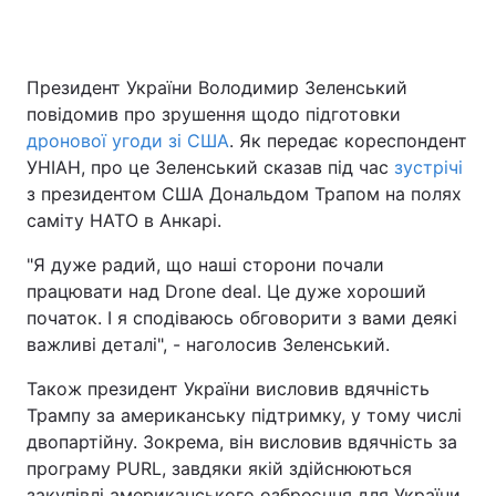
Президент України Володимир Зеленський
Головна
Війна
повідомив про зрушення щодо підготовки
дронової угоди зі США
. Як передає кореспондент
Україна
Політика
УНІАН, про це Зеленський сказав під час
зустрічі
з президентом США Дональдом Трапом на полях
Економіка
Світ
саміту НАТО в Анкарі.
Спорт
Наука
"Я дуже радий, що наші сторони почали
працювати над Drone deal. Це дуже хороший
Техно і зв'язок
Лайт
початок. І я сподіваюсь обговорити з вами деякі
Зброя
Інциденти
важливі деталі", - наголосив Зеленський.
Також президент України висловив вдячність
Здоров'я
Туризм
Трампу за американську підтримку, у тому числі
Цікавинки
Погода
двопартійну. Зокрема, він висловив вдячність за
програму PURL, завдяки якій здійснюються
Екологія
Регіони
закупівлі американського озброєння для України