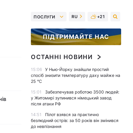
RU
+21
ПОСЛУГИ
ПІДТРИМАЙТЕ НАС
ОСТАННІ НОВИНИ
15:06
У Нью-Йорку знайшли простий
спосіб знизити температуру даху майже на
25 °C
15:01
Забезпечував роботою 3500 людей:
у Житомирі зупинився німецький завод
нів
після атаки РФ
14:51
Пілот взявся за практично
безлюдний острів: за 50 років він змінився
до невпізнання