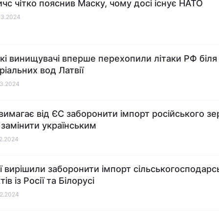
ичс чітко пояснив Маску, чому досі існує НАТО
03.2024
кі винищувачі вперше перехопили літаки РФ біля
ріальних вод Латвії
03.2024
 вимагає від ЄС заборонити імпорт російського зе
замінити українським
02.2024
ії вирішили заборонити імпорт сільськогосподарс
ів із Росії та Білорусі
02.2024