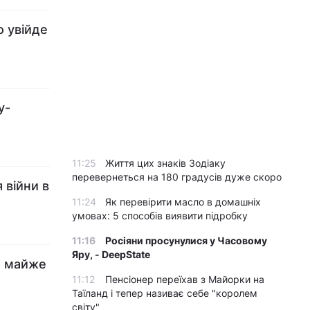
о увійде
у-
11:25
Життя цих знаків Зодіаку
перевернеться на 180 градусів дуже скоро
 війни в
11:24
Як перевірити масло в домашніх
умовах: 5 способів виявити підробку
11:16
Росіяни просунулися у Часовому
Яру, - DeepState
то майже
11:12
Пенсіонер переїхав з Майорки на
Таїланд і тепер називає себе "королем
світу"