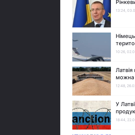
Рінкев
13:24, 03.
Німець
терито
10:26, 02.
Латвія
можна 
12:48, 26.
У Латв
продукт
18:44, 22.