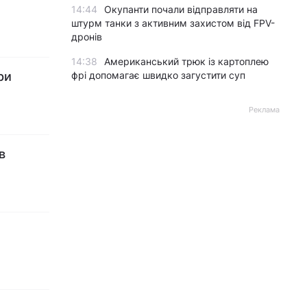
14:44
Окупанти почали відправляти на
штурм танки з активним захистом від FPV-
дронів
14:38
Американський трюк із картоплею
ри
фрі допомагає швидко загустити суп
Реклама
в