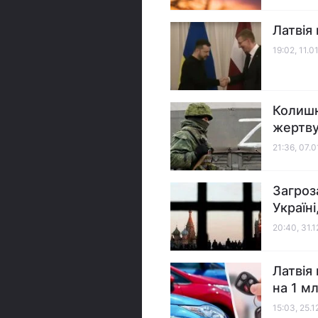
Латвія
19:02, 11.0
Колишн
жертву
21:36, 07.
Загроз
Україні
20:40, 31.
Латвія
на 1 м
15:03, 25.