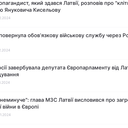
пагандист, який здався Латвії, розповів про "кліт
'ю Януковича Кисельову
02.2024
 повернула обовʼязкову військову службу через Р
02.2024
сії завербувала депутата Європарламенту від Латв
дування
01.2024
 неминуче": глава МЗС Латвії висловився про загр
 війни в Європі
01.2024