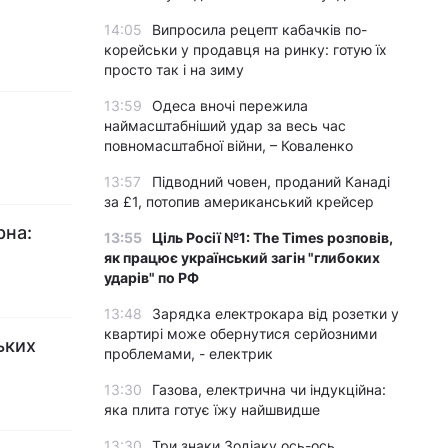
14:05
Випросила рецепт кабачків по-
корейськи у продавця на ринку: готую їх
просто так і на зиму
13:59
Одеса вночі пережила
наймасштабніший удар за весь час
повномасштабної війни, – Коваленко
13:57
Підводний човен, проданий Канаді
за £1, потопив американський крейсер
рна:
13:55
Ціль Росії №1: The Times розповів,
як працює український загін "глибоких
ударів" по РФ
13:48
Зарядка електрокара від розетки у
квартирі може обернутися серйозними
ьких
проблемами, - електрик
13:30
Газова, електрична чи індукційна:
яка плита готує їжу найшвидше
13:30
Три знаки Зодіаку ось-ось