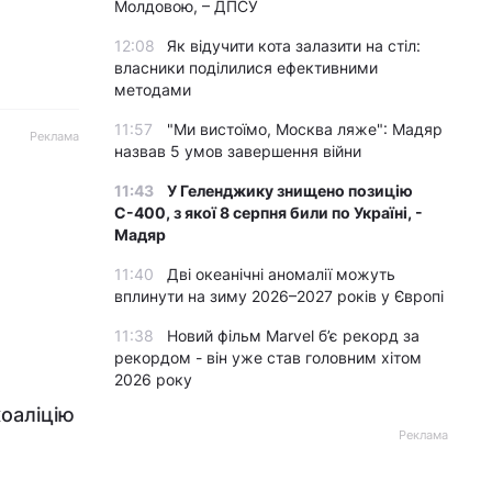
Молдовою, – ДПСУ
12:08
Як відучити кота залазити на стіл:
власники поділилися ефективними
методами
11:57
"Ми вистоїмо, Москва ляже": Мадяр
Реклама
назвав 5 умов завершення війни
11:43
У Геленджику знищено позицію
С-400, з якої 8 серпня били по Україні, -
Мадяр
11:40
Дві океанічні аномалії можуть
вплинути на зиму 2026–2027 років у Європі
11:38
Новий фільм Marvel б’є рекорд за
рекордом - він уже став головним хітом
2026 року
коаліцію
Реклама