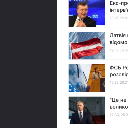
Екс-про
інтерв
18:26, 22.
Латвія
відомо
19:51, 06.
ФСБ Ро
розслі
15:25, 29.
"Це не
великої
22:33, 25.