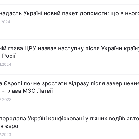
 надасть Україні новий пакет допомоги: що в ньог
1.2024
ій глава ЦРУ назвав наступну після України країн
 Росії
01.2024
а Європі почне зростати відразу після завершення
, - глава МЗС Латвії
12.2023
 передала Україні конфісковані у п’яних водіїв ав
лн євро
12.2023