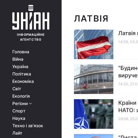
ЛАТВІЯ
Латвія
ІНФОРМАЦІЙНЕ
АГЕНТСТВО
14:06, 04.
Головна
Війна
Україна
"Будин
Політика
вируче
Економіка
14:20, 27.
Світ
Екологія
Країни
Регіони
НАТО: 
Спорт
Наука
09:58, 25.
Техно і зв'язок
Лайт
"Листа 