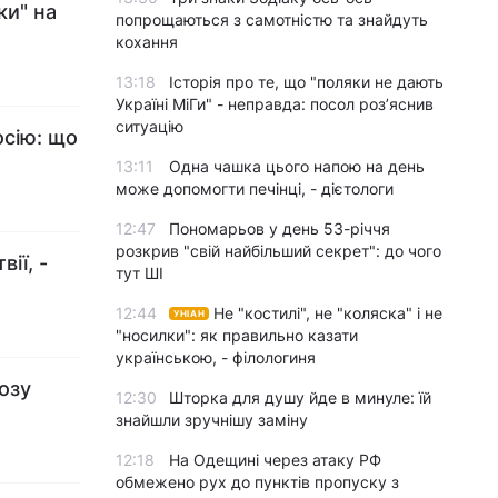
ки" на
попрощаються з самотністю та знайдуть
кохання
13:18
Історія про те, що "поляки не дають
Україні МіГи" - неправда: посол роз’яснив
ситуацію
осію: що
13:11
Одна чашка цього напою на день
може допомогти печінці, - дієтологи
12:47
Пономарьов у день 53-річчя
розкрив "свій найбільший секрет": до чого
ії, -
тут ШІ
12:44
Не "костилі", не "коляска" і не
УНІАН
"носилки": як правильно казати
українською, - філологиня
озу
12:30
Шторка для душу йде в минуле: їй
знайшли зручнішу заміну
12:18
На Одещині через атаку РФ
обмежено рух до пунктів пропуску з