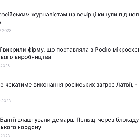
 російським журналістам на вечірці кинули під ног
у
12.2023
ії викрили фірму, що поставляла в Росію мікросх
ового виробництва
2.2023
е чекатиме виконання російських загроз Латвії, -
12.2023
 Балтії влаштували демарш Польщі через блокаду
ського кордону
2.2023