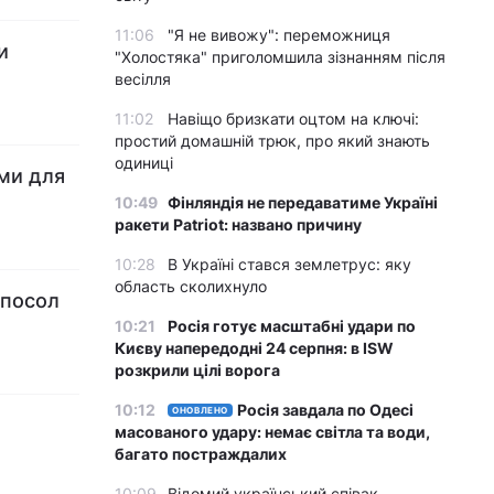
11:06
"Я не вивожу": переможниця
и
"Холостяка" приголомшила зізнанням після
весілля
11:02
Навіщо бризкати оцтом на ключі:
простий домашній трюк, про який знають
одиниці
еми для
10:49
Фінляндія не передаватиме Україні
ракети Patriot: названо причину
10:28
В Україні стався землетрус: яку
область сколихнуло
 посол
10:21
Росія готує масштабні удари по
Києву напередодні 24 серпня: в ISW
розкрили цілі ворога
10:12
Росія завдала по Одесі
ОНОВЛЕНО
масованого удару: немає світла та води,
багато постраждалих
10:09
Відомий український співак