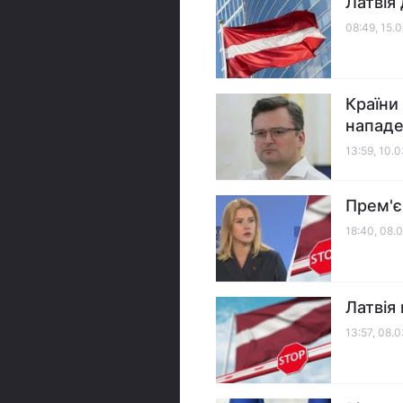
Латвія
08:49, 15.
Країни
нападе
13:59, 10.
Прем'є
18:40, 08.
Латвія
13:57, 08.