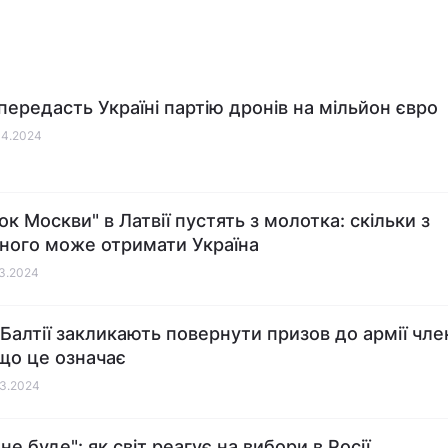
 передасть Україні партію дронів на мільйон євро
04.2024
ок Москви" в Латвії пустять з молотка: скільки з
ного може отримати Україна
03.2024
 Балтії закликають повернути призов до армії чле
що це означає
03.2024
не буде": як світ реагує на вибори в Росії