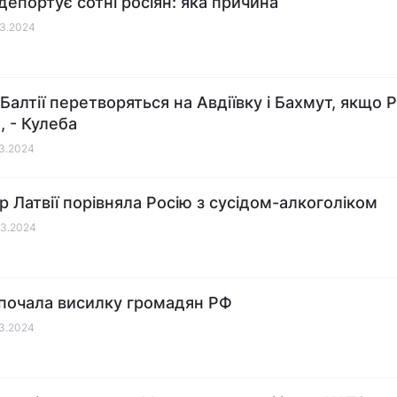
 депортує сотні росіян: яка причина
03.2024
 Балтії перетворяться на Авдіївку і Бахмут, якщо 
, - Кулеба
03.2024
р Латвії порівняла Росію з сусідом-алкоголіком
03.2024
 почала висилку громадян РФ
03.2024