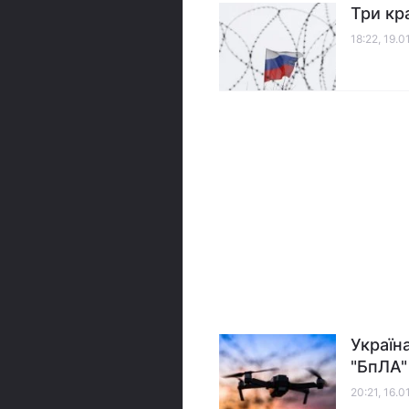
Три кр
18:22, 19.0
Україн
"БпЛА"
20:21, 16.0