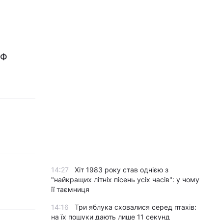
РФ
14:27
Хіт 1983 року став однією з
"найкращих літніх пісень усіх часів": у чому
її таємниця
14:16
Три яблука сховалися серед птахів:
на їх пошуки дають лише 11 секунд