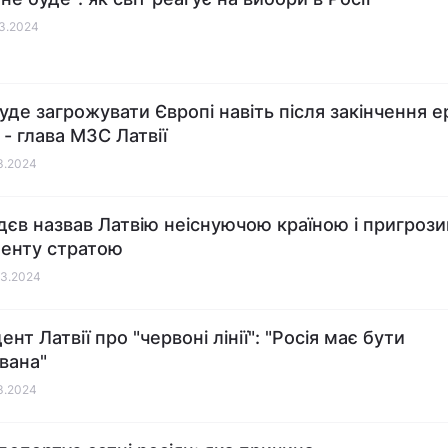
03.2024
буде загрожувати Європі навіть після закінчення е
 - глава МЗС Латвії
03.2024
єв назвав Латвію неіснуючою країною і пригрози
енту стратою
03.2024
нт Латвії про "червоні лінії": "Росія має бути
вана"
03.2024