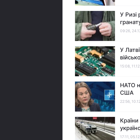
У Ризі
гранат
09:26, 24.
У Латв
військ
15:08, 11.1
НАТО н
США
22:56, 10.
Країни
україн
17:11, 05.1