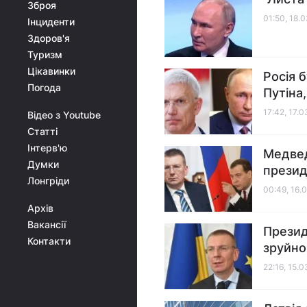
Зброя
01:50, 18.
Інциденти
Здоров'я
Туризм
Цікавинки
Росія 
Погода
Путіна,
17:42, 17.
Відео з Youtube
Статті
Інтерв'ю
Медвед
Думки
презид
Лонгріди
00:49, 16.
Архів
Вакансії
Президе
Контакти
зруйно
22:16, 15.