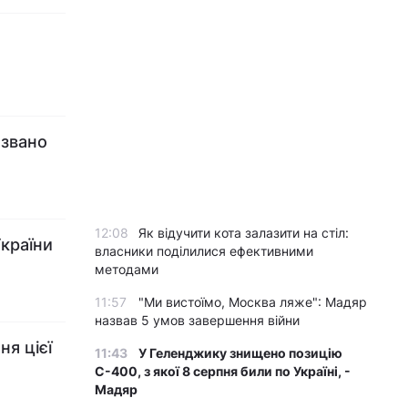
азвано
12:08
Як відучити кота залазити на стіл:
України
власники поділилися ефективними
методами
11:57
"Ми вистоїмо, Москва ляже": Мадяр
назвав 5 умов завершення війни
ня цієї
11:43
У Геленджику знищено позицію
С-400, з якої 8 серпня били по Україні, -
Мадяр