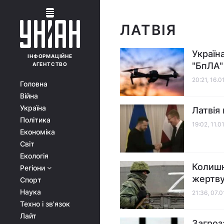
ЛАТВІЯ
Україн
ІНФОРМАЦІЙНЕ
"БпЛА"
АГЕНТСТВО
20:21, 16.0
Головна
Війна
Україна
Латвія
Політика
19:02, 11.0
Економіка
Світ
Екологія
Колишн
Регіони
жертву
Спорт
Наука
21:36, 07.
Техно і зв'язок
Лайт
Загроз