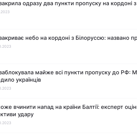
 закрила одразу два пункти пропуску на кордоні з
0.2023
 закриває небо на кордоні з Білоруссю: названо п
10.2023
 заблокувала майже всі пункти пропуску до РФ: 
дило українців
10.2023
може вчинити напад на країни Балтії: експерт оці
ктиви удару
10.2023