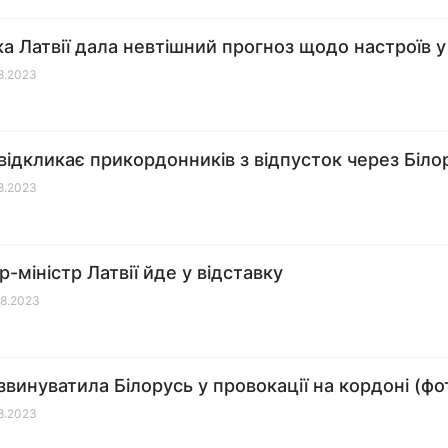
ка Латвії дала невтішний прогноз щодо настроїв у 
08.2023
 відкликає прикордонників з відпусток через Біло
08.2023
-міністр Латвії йде у відставку
08.2023
 звинуватила Білорусь у провокації на кордоні (фо
08.2023