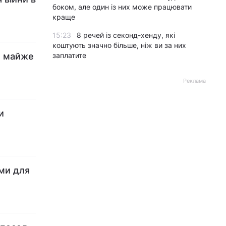
боком, але один із них може працювати
краще
15:23
8 речей із секонд-хенду, які
коштують значно більше, ніж ви за них
то майже
заплатите
Реклама
и
еми для