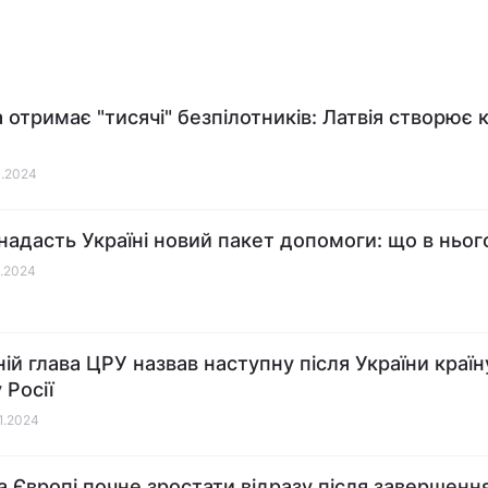
а отримає "тисячі" безпілотників: Латвія створює 
1.2024
 надасть Україні новий пакет допомоги: що в ньог
1.2024
ій глава ЦРУ назвав наступну після України країн
 Росії
01.2024
а Європі почне зростати відразу після завершення