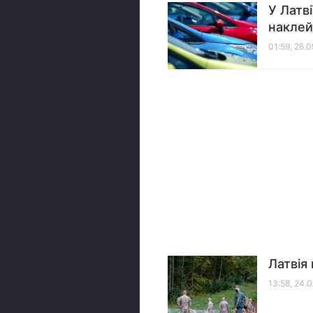
У Латв
наклей
01:59, 26.
Латвія 
13:58, 24.