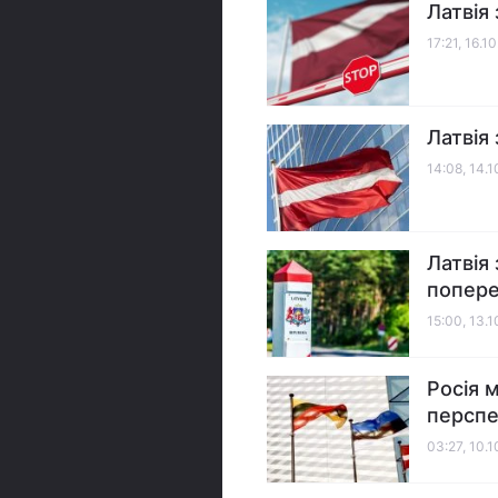
Латвія
17:21, 16.1
Латвія
14:08, 14.
Латвія
попере
15:00, 13.
Росія 
перспе
03:27, 10.