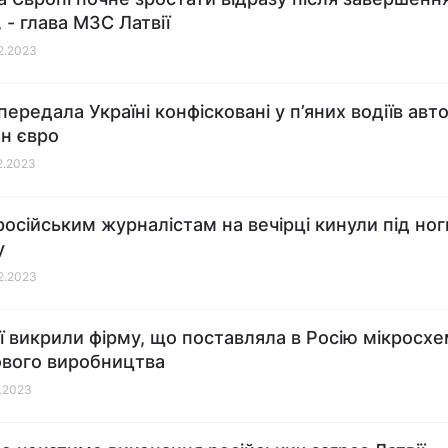
, - глава МЗС Латвії
12.2023
 передала Україні конфісковані у п’яних водіїв ав
лн євро
12.2023
 російським журналістам на вечірці кинули під ног
у
12.2023
ії викрили фірму, що поставляла в Росію мікросх
ового виробництва
2.2023