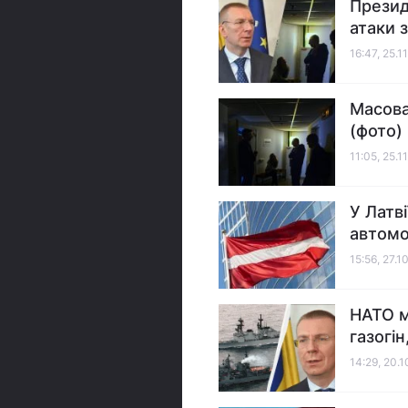
Презид
атаки 
16:47, 25.1
Масован
(фото)
11:05, 25.1
У Латв
автомо
15:56, 27.1
НАТО м
газогін
14:29, 20.