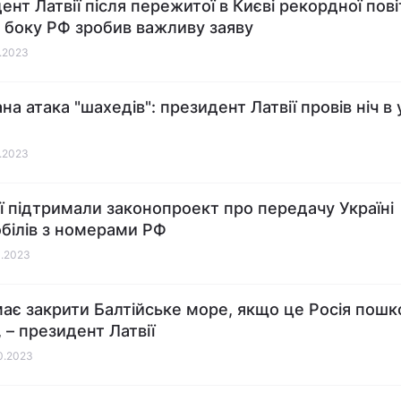
ент Латвії після пережитої в Києві рекордної пові
з боку РФ зробив важливу заяву
1.2023
а атака "шахедів": президент Латвії провів ніч в 
1.2023
ії підтримали законопроект про передачу Україні
білів з номерами РФ
0.2023
ає закрити Балтійське море, якщо це Росія пош
, – президент Латвії
10.2023