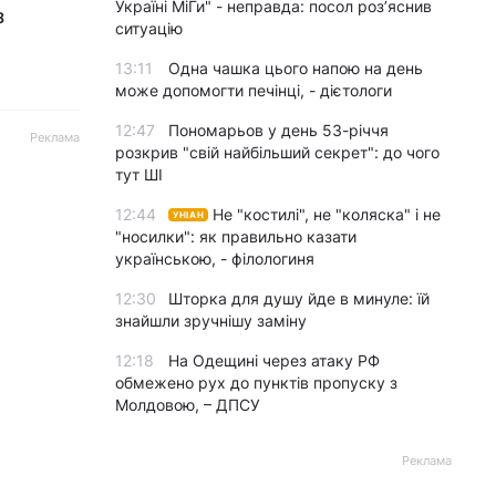
Україні МіГи" - неправда: посол роз’яснив
з
ситуацію
13:11
Одна чашка цього напою на день
може допомогти печінці, - дієтологи
12:47
Пономарьов у день 53-річчя
Реклама
розкрив "свій найбільший секрет": до чого
тут ШІ
12:44
Не "костилі", не "коляска" і не
УНІАН
"носилки": як правильно казати
українською, - філологиня
12:30
Шторка для душу йде в минуле: їй
знайшли зручнішу заміну
12:18
На Одещині через атаку РФ
обмежено рух до пунктів пропуску з
Молдовою, – ДПСУ
Реклама