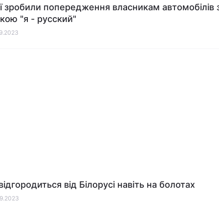
ії зробили попередження власникам автомобілів 
кою "я - русский"
09.2023
відгородиться від Білорусі навіть на болотах
09.2023