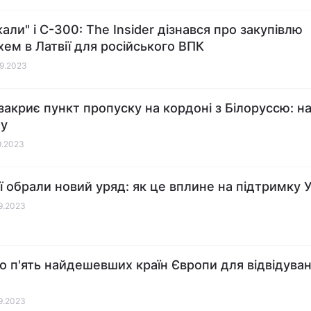
али" і С-300: The Insider дізнався про закупівлю
хем в Латвії для російського ВПК
09.2023
 закриє пункт пропуску на кордоні з Білоруссю: н
ну
09.2023
ії обрали новий уряд: як це вплине на підтримку 
09.2023
о п'ять найдешевших країн Європи для відвідуван
09.2023