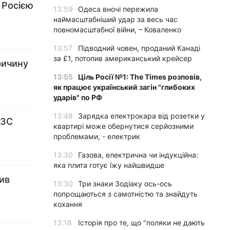
 Росією
13:59
Одеса вночі пережила
наймасштабніший удар за весь час
повномасштабної війни, – Коваленко
13:57
Підводний човен, проданий Канаді
за £1, потопив американський крейсер
ричину
13:55
Ціль Росії №1: The Times розповів,
як працює український загін "глибоких
ударів" по РФ
13:48
Зарядка електрокара від розетки у
МЗС
квартирі може обернутися серйозними
проблемами, - електрик
13:30
Газова, електрична чи індукційна:
яка плита готує їжу найшвидше
нив
13:30
Три знаки Зодіаку ось-ось
попрощаються з самотністю та знайдуть
кохання
13:18
Історія про те, що "поляки не дають