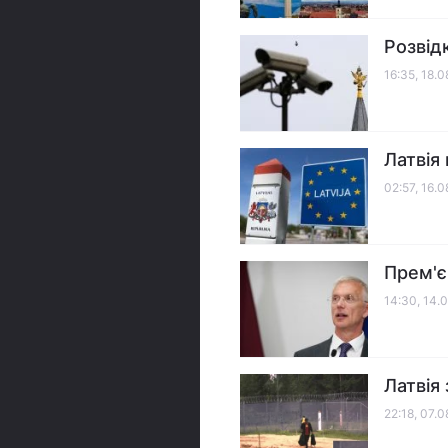
Розвід
16:35, 18.
Латвія
02:57, 16.
Прем'єр
14:30, 14.
Латвія
22:18, 07.