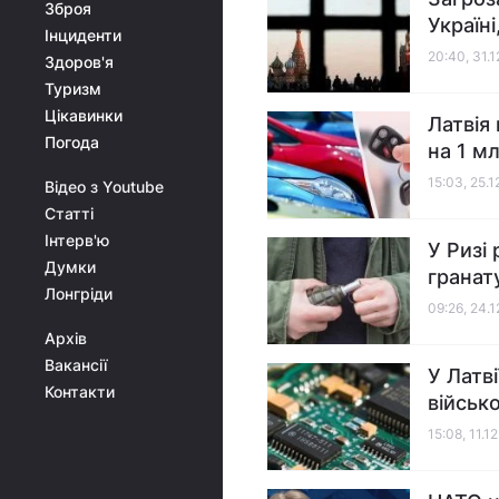
Зброя
Україні
Інциденти
20:40, 31.
Здоров'я
Туризм
Цікавинки
Латвія
Погода
на 1 м
15:03, 25.
Відео з Youtube
Статті
Інтерв'ю
У Ризі
Думки
гранат
Лонгріди
09:26, 24.
Архів
Вакансії
У Латв
Контакти
військ
15:08, 11.1