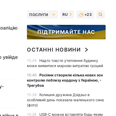
RU
+23
ПОСЛУГИ
коаліцію
ПІДТРИМАЙТЕ НАС
ОСТАННІ НОВИНИ
о увійде
15:49
Надто товсте утеплення будинку
може виявитися марною витратою грошей
15:45
Росіяни створили кілька нових зон
контролю поблизу кордону з Україною, -
Трегубов
у-
15:38
Колишня дружина Дзідзьо в
особливий день показала маленького сина
(фото)
15:28
USB-C можна вставляти будь-яким
 війни в