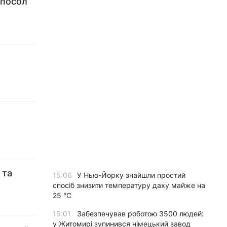
 посол
 та
15:06
У Нью-Йорку знайшли простий
спосіб знизити температуру даху майже на
25 °C
15:01
Забезпечував роботою 3500 людей:
у Житомирі зупинився німецький завод