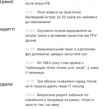
тряної
після атаки РФ
14:51
Пілот взявся за практично
безлюдний острів: за 50 років він змінився
до невпізнання
укритті
14:44
Окупанти почали відправляти на
штурм танки з активним захистом від FPV-
дронів
14:38
Американський трюк із картоплею
фрі допомагає швидко загустити суп
14:27
Хіт 1983 року став однією з
"найкращих літніх пісень усіх часів": у чому
її таємниця
14:16
Три яблука сховалися серед птахів:
кодила
на їх пошуки дають лише 11 секунд
14:05
Випросила рецепт кабачків по-
корейськи у продавця на ринку: готую їх
просто так і на зиму