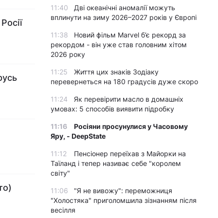
11:40
Дві океанічні аномалії можуть
вплинути на зиму 2026–2027 років у Європі
Росії
11:38
Новий фільм Marvel б’є рекорд за
рекордом - він уже став головним хітом
2026 року
11:25
Життя цих знаків Зодіаку
русь
перевернеться на 180 градусів дуже скоро
11:24
Як перевірити масло в домашніх
умовах: 5 способів виявити підробку
11:16
Росіяни просунулися у Часовому
Яру, - DeepState
11:12
Пенсіонер переїхав з Майорки на
Таїланд і тепер називає себе "королем
світу"
то)
11:06
"Я не вивожу": переможниця
"Холостяка" приголомшила зізнанням після
весілля