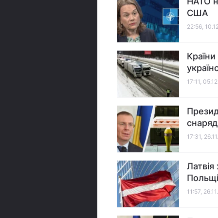
НАТО н
США
22:56, 10.
Країни
україн
17:11, 05.1
Презид
снаряд
17:31, 26.1
Латвія
Польщ
11:57, 26.1