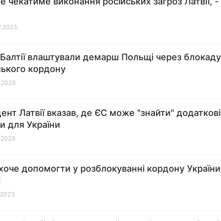
е чекатиме виконання російських загроз Латвії, -
12.2023
 Балтії влаштували демарш Польщі через блокаду
ського кордону
2.2023
ент Латвії вказав, де ЄС може "знайти" додаткові
и для України
1.2023
 хоче допомогти у розблокуванні кордону України
і
1.2023