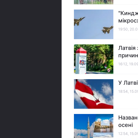
"Киндж
мікрос
19:50, 20.
Латвія
причи
16:12, 19.
У Латв
18:54, 15.
Назван
осені
12:54, 15.