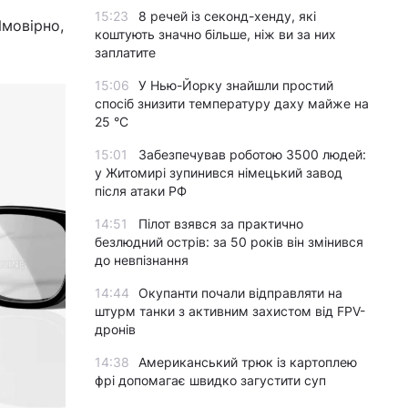
15:23
8 речей із секонд-хенду, які
Ймовірно,
коштують значно більше, ніж ви за них
заплатите
15:06
У Нью-Йорку знайшли простий
спосіб знизити температуру даху майже на
25 °C
15:01
Забезпечував роботою 3500 людей:
у Житомирі зупинився німецький завод
після атаки РФ
14:51
Пілот взявся за практично
безлюдний острів: за 50 років він змінився
до невпізнання
14:44
Окупанти почали відправляти на
штурм танки з активним захистом від FPV-
дронів
14:38
Американський трюк із картоплею
фрі допомагає швидко загустити суп