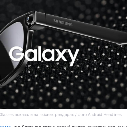
lasses показали на якісних рендерах / фото Android Headlines