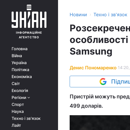
›
Новини
Техно і зв'язок
Розсекречен
ІНФОРМАЦІЙНЕ
особливості
АГЕНТСТВО
Samsung
Головна
Війна
Україна
Денис Пономаренко
14:20,
Політика
Економіка
Підпиш
Світ
Екологія
Пристрій можуть пред
Регіони
Спорт
499 доларів.
Наука
Техно і зв'язок
Лайт