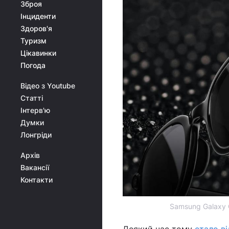
Зброя
Інциденти
Здоров'я
Туризм
Цікавинки
Погода
Відео з Youtube
Статті
Інтерв'ю
Думки
Лонгріди
Архів
Вакансії
Контакти
Samsung Galaxy G