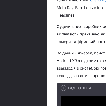
Деякий час тому
стало в
Meta Ray-Ban. І ось в інт
Headlines.
Судячи з них, виробник р
виглядають практично як 
камери та фірмовий логот
За даними джерел, пристр
Android XR з підтримкою 
взаємодія з системою по
текст, дізнаватися про п
ВІДЕО ДНЯ