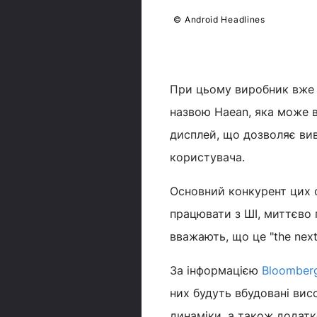
Samsung Galaxy Glasses /
© Android Headlines
При цьому виробник вже 
назвою Haean, яка може в
дисплей, що дозволяє вив
користувача.
Основний конкурент цих 
працювати з ШІ, миттєво 
вважають, що це "the next 
За інформацією
Bloomber
них будуть вбудовані вис
динаміки, а також додатк