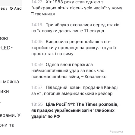
14:27
Хіт 1983 року став однією з
"найкращих літніх пісень усіх часів": у чому
ses /
© Android Headlines
її таємниця
14:16
Три яблука сховалися серед птахів:
на їх пошуки дають лише 11 секунд
овою
14:05
Випросила рецепт кабачків по-
-LED-
корейськи у продавця на ринку: готую їх
просто так і на зиму
13:59
Одеса вночі пережила
наймасштабніший удар за весь час
повномасштабної війни, – Коваленко
ан можна
13:57
Підводний човен, проданий Канаді
тики
за £1, потопив американський крейсер
.
13:55
Ціль Росії №1: The Times розповів,
як працює український загін "глибоких
ярами. У
ударів" по РФ
они та
Реклама