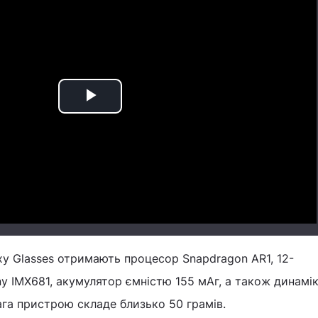
Play
Video
y Glasses отримають процесор Snapdragon AR1, 12-
y IMX681, акумулятор ємністю 155 мАг, а також динамік
ага пристрою складе близько 50 грамів.