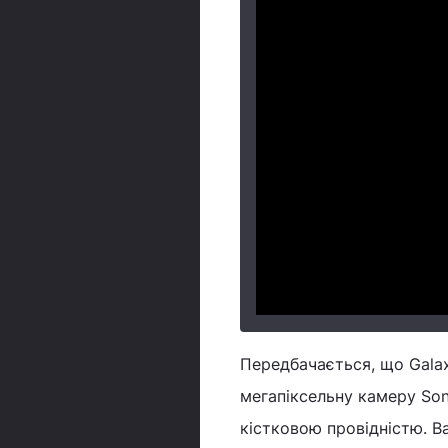
Передбачається, що Galax
мегапіксельну камеру Son
кістковою провідністю. В