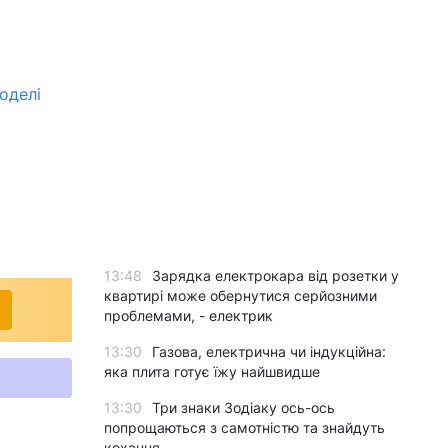
оделі
13:48
Зарядка електрокара від розетки у
квартирі може обернутися серйозними
проблемами, - електрик
13:30
Газова, електрична чи індукційна:
яка плита готує їжу найшвидше
13:30
Три знаки Зодіаку ось-ось
попрощаються з самотністю та знайдуть
кохання