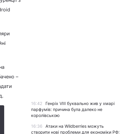
уренції з
roid
ляри
йні
на
бачено –
адати
д.
16:42
Генріх VIII буквально жив у хмарі
парфумів: причина була далеко не
королівською
16:36
Атаки на Wildberries можуть
створити нові проблеми для економіки РФ: