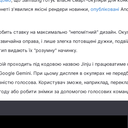
ідомо
, що Samsung готує власні смарт-окуляри для конк
ернеті з'явилися якісні рендери новинки,
опубліковані
And
обить ставку на максимально "непомітний" дизайн. Оку
звичайна оправа, і лише злегка потовщені дужки, подві
ип видають їх "розумну" начинку.
ій проходить під кодовою назвою Jinju і працюватиме 
Google Gemini. При цьому дисплея в окулярах не перед
вністю голосова. Користувач зможе, наприклад, перекл
огоду або робити знімки за допомогою голосових коман