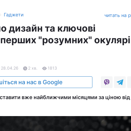
›
Гаджети
читать на 
о дизайн та ключові
 перших "розумних" окулярі
 28.04.26
2 хв.
1813
іться на нас в Google
ставити вже найближчими місяцями за ціною від