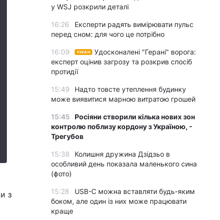
у WSJ розкрили деталі
16:26
Експерти радять вимірювати пульс
перед сном: для чого це потрібно
16:09
Удосконалені "Герані" ворога:
УНІАН
експерт оцінив загрозу та розкрив спосіб
протидії
15:49
Надто товсте утеплення будинку
може виявитися марною витратою грошей
15:45
Росіяни створили кілька нових зон
контролю поблизу кордону з Україною, -
Трегубов
15:38
Колишня дружина Дзідзьо в
особливий день показала маленького сина
(фото)
15:28
USB-C можна вставляти будь-яким
и з
боком, але один із них може працювати
краще