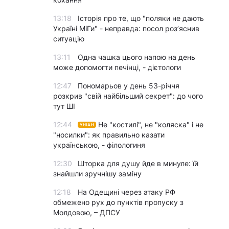
13:18
Історія про те, що "поляки не дають
Україні МіГи" - неправда: посол роз’яснив
ситуацію
13:11
Одна чашка цього напою на день
може допомогти печінці, - дієтологи
12:47
Пономарьов у день 53-річчя
розкрив "свій найбільший секрет": до чого
тут ШІ
12:44
Не "костилі", не "коляска" і не
УНІАН
"носилки": як правильно казати
українською, - філологиня
12:30
Шторка для душу йде в минуле: їй
знайшли зручнішу заміну
12:18
На Одещині через атаку РФ
обмежено рух до пунктів пропуску з
Молдовою, – ДПСУ