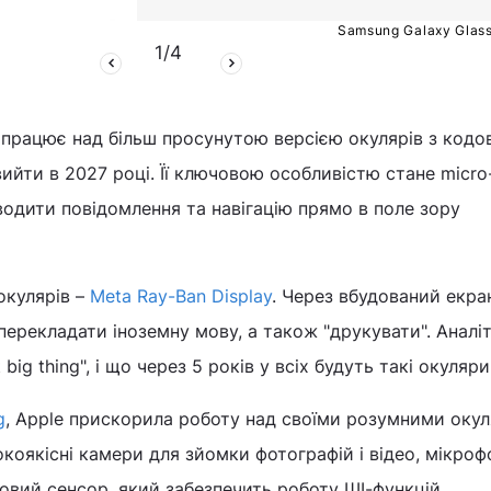
Samsung Galaxy Glas
1
/
4
працює над більш просунутою версією окулярів з код
ийти в 2027 році. Її ключовою особливістю стане micro
одити повідомлення та навігацію прямо в поле зору
окулярів –
Meta Ray-Ban Display
. Через вбудований екр
перекладати іноземну мову, а також "друкувати". Аналі
big thing", і що через 5 років у всіх будуть такі окуляри
g
, Apple прискорила роботу над своїми розумними окул
окоякісні камери для зйомки фотографій і відео, мікроф
овий сенсор, який забезпечить роботу ШІ-функцій.