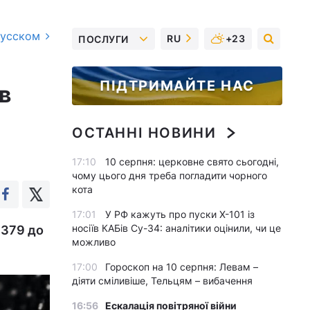
русском
RU
+23
ПОСЛУГИ
ПІДТРИМАЙТЕ НАС
в
ОСТАННІ НОВИНИ
17:10
10 серпня: церковне свято сьогодні,
чому цього дня треба погладити чорного
кота
17:01
У РФ кажуть про пуски Х-101 із
носіїв КАБів Су-34: аналітики оцінили, чи це
 379 до
можливо
17:00
Гороскоп на 10 серпня: Левам –
діяти сміливіше, Тельцям – вибачення
16:56
Ескалація повітряної війни