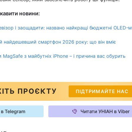
кавити новини:
візор і заощадити: названо найкращі бюджетні OLED-м
ій найдешевший смартфон 2026 року: що він вміє
 MagSafe з майбутніх iPhone – і причина вас обурить
ІТЬ ПРОЄКТУ
ПІДТРИМАЙТЕ НАС
 в Telegram
Читати УНІАН в Viber