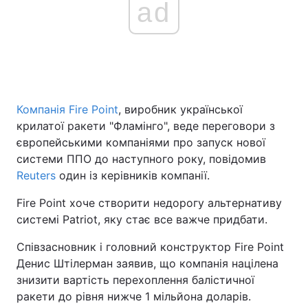
ad
Головна
Війна
Україна
Політика
Компанія Fire Point
, виробник української
Економіка
Світ
крилатої ракети "Фламінго", веде переговори з
європейськими компаніями про запуск нової
Спорт
Наука
системи ППО до наступного року, повідомив
Reuters
один із керівників компанії.
Техно і зв'язок
Лайт
Fire Point хоче створити недорогу альтернативу
Зброя
Інциденти
системі Patriot, яку стає все важче придбати.
Здоров'я
Туризм
Співзасновник і головний конструктор Fire Point
Денис Штілерман заявив, що компанія націлена
Цікавинки
Погода
знизити вартість перехоплення балістичної
ракети до рівня нижче 1 мільйона доларів.
Екологія
Регіони