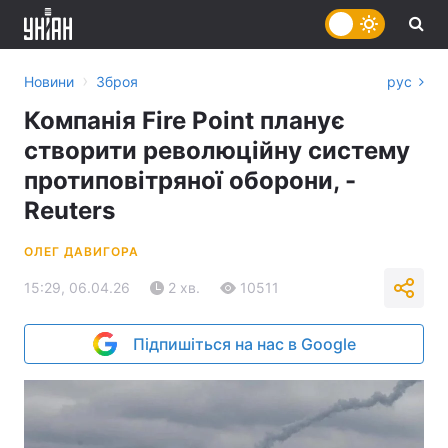
›
Новини
Зброя
рус
Компанія Fire Point планує
створити революційну систему
протиповітряної оборони, -
Reuters
ОЛЕГ ДАВИГОРА
15:29, 06.04.26
2 хв.
10511
Підпишіться на нас в Google