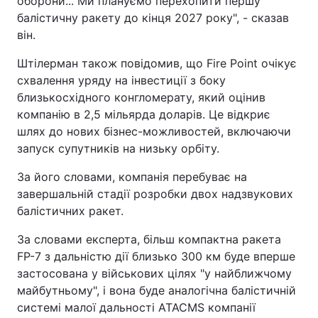
оборони... Ми плануємо перехопити першу
балістичну ракету до кінця 2027 року", - сказав
Тема оформлення
він.
Штілерман також повідомив, що Fire Point очікує
схвалення уряду на інвестиції з боку
близькосхідного конгломерату, який оцінив
компанію в 2,5 мільярда доларів. Це відкриє
шлях до нових бізнес-можливостей, включаючи
запуск супутників на низьку орбіту.
За його словами, компанія перебуває на
завершальній стадії розробки двох надзвукових
балістичних ракет.
За словами експерта, більш компактна ракета
FP-7 з дальністю дії близько 300 км буде вперше
застосована у військових цілях "у найближчому
майбутньому", і вона буде аналогічна балістичній
системі малої дальності ATACMS компанії