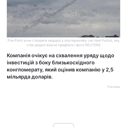
Fire Point хоче створити недорогу альтернативу системі Patriot, яку
стає дедалі важче придбати / фото REUTERS
Компанія очікує на схвалення уряду щодо
інвестицій з боку близькосхідного
конгломерату, який оцінив компанію у 2,5
мільярда доларів.
Реклама