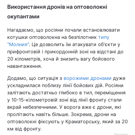
Використання дронів на оптоволокні
окупантами
Нагадаємо, що росіяни почали встановлювати
котушки оптоволокна на безпілотник
типу
"Молния"
. Це дозволить їм атакувати об'єкти у
прифронтовій і прикордонній зоні на відстані до
20 кілометрів, хоча й знизить вагу бойового
навантаження.
Додамо, що ситуація з
ворожими дронами
дуже
ускладнилася поблизу лінії бойових дій. Росіяни
залітають достатньо глибоко в тил, переміщення
у 10-15-кілометровій зоні від лінії фронту стали
вкрай небезпечними. У ворога вже є дрони, які
пролітають навіть більше. Зокрема, дрони на
оптоволокні фіксують у Краматорську, який за 20
км від фронту.
Реклама