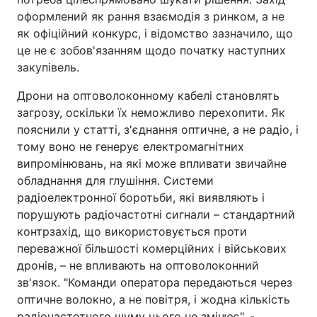
оформлений як рання взаємодія з ринком, а не
як офіційний конкурс, і відомство зазначило, що
це не є зобов'язанням щодо початку наступних
закупівель.
Дрони на оптоволоконному кабелі становлять
загрозу, оскільки їх неможливо перехопити. Як
пояснили у статті, з'єднання оптичне, а не радіо, і
тому воно не генерує електромагнітних
випромінювань, на які може впливати звичайне
обладнання для глушіння. Системи
радіоелектронної боротьби, які виявляють і
порушують радіочастотні сигнали – стандартний
контрзахід, що використовується проти
переважної більшості комерційних і військових
дронів, – не впливають на оптоволоконний
зв'язок. "Команди оператора передаються через
оптичне волокно, а не повітря, і жодна кількість
радіочастотного шуму цього не змінює", -