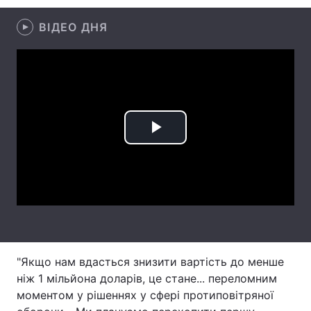
Лонгріди
ВІДЕО ДНЯ
Відео з Youtube
Статті
Інтерв'ю
Думки
Архів
Вакансії
Play
Контакти
Video
Послуги
"Якщо нам вдасться знизити вартість до менше
ніж 1 мільйона доларів, це стане... переломним
моментом у рішеннях у сфері протиповітряної