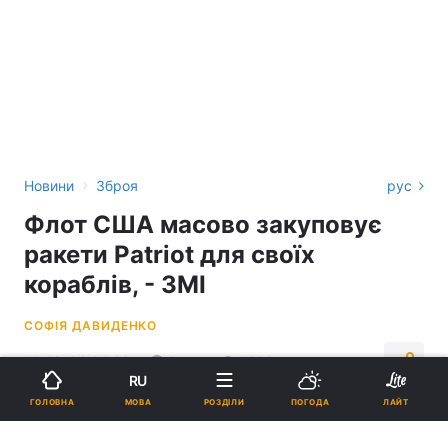
›
Новини
Зброя
рус
Флот США масово закуповує
ракети Patriot для своїх
кораблів, - ЗМІ
СОФІЯ ДАВИДЕНКО
14:42, 06.04.26
2 хв.
1690
RU
МОВА
ГОЛОВНА
РОЗДІЛИ
ПОГОДА
ЛАЙТ
Підпишіться на нас в Google