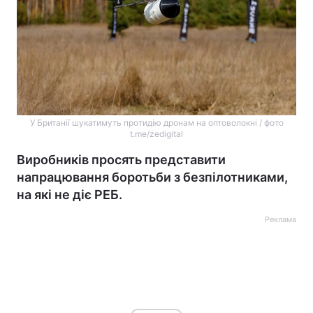
У Британії шукатимуть протидію дронам на оптоволокні / фото
t.me/zedigital
Виробників просять представити
напрацювання боротьби з безпілотниками,
на які не діє РЕБ.
Реклама