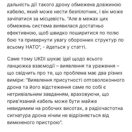
дальність дії такого дрону обмежена довжиною
кабелю, який може нести безпілотник, і він може
зачіпатися за місцевість. "Але в межах цих
обмежень система виявилася достатньо
ефективною, щоб швидко поширитися по полю
бою та привернути увагу оборонних структур по
всьому НАТО", - йдеться у статті.
Саме тому UKDI шукає ідеї щодо всього
ланцюжка взаємодії – виявлення та ураження –
що свідчить про те, що проблема має два різних
виміри: "Виявлення присутності оптоволоконного
дрона та його відстеження саме по собі є
нетривіальним завданням, враховуючи, що
прив'язаний кабель може бути майже
невидимим на робочих висотах, а радіочастотна
сигнатура дрона нічим не відрізняється від
вимкненого пристрою".