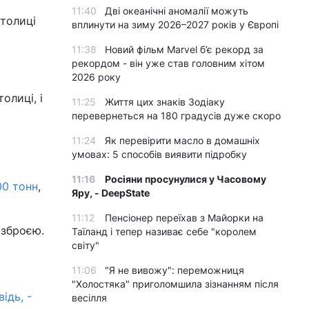
11:40
Дві океанічні аномалії можуть
столиці
вплинути на зиму 2026–2027 років у Європі
11:38
Новий фільм Marvel б’є рекорд за
рекордом - він уже став головним хітом
2026 року
олиці, і
11:25
Життя цих знаків Зодіаку
перевернеться на 180 градусів дуже скоро
11:24
Як перевірити масло в домашніх
умовах: 5 способів виявити підробку
11:16
Росіяни просунулися у Часовому
00 тонн
,
Яру, - DeepState
11:12
Пенсіонер переїхав з Майорки на
 зброєю.
Таїланд і тепер називає себе "королем
світу"
11:06
"Я не вивожу": переможниця
"Холостяка" приголомшила зізнанням після
ідь, -
весілля