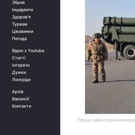
Зброя
Інциденти
Здоров'я
Туризм
Цікавинки
Погода
Відео з Youtube
Статті
Інтерв'ю
Думки
Лонгріди
Архів
Вакансії
Контакти
Перше зафіксоване викорис