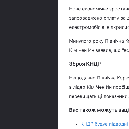
Нове економічне зростанн
запроваджено оплату за 
електромобілів, відкрилис
Минулого року Північна Ко
Кім Чен Ин заявив, що "вс
Зброя КНДР
Нещодавно Північна Коре
а лідер Кім Чен Ин пообіц
перевищать ці показники
Вас також можуть заці
КНДР будує підводні 