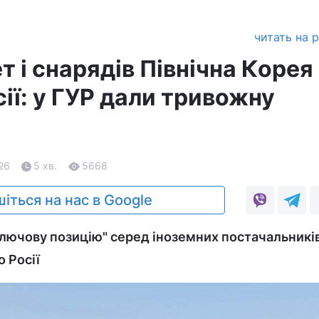
читать на 
т і снарядів Північна Корея
ії: у ГУР дали тривожну
.26
5 хв.
5668
іться на нас в Google
ключову позицію" серед іноземних постачальників
о Росії