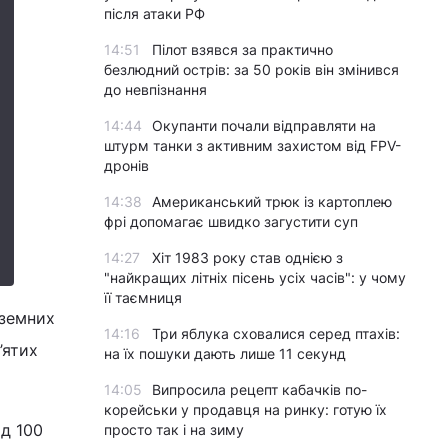
після атаки РФ
14:51
Пілот взявся за практично
безлюдний острів: за 50 років він змінився
до невпізнання
14:44
Окупанти почали відправляти на
штурм танки з активним захистом від FPV-
дронів
14:38
Американський трюк із картоплею
фрі допомагає швидко загустити суп
14:27
Хіт 1983 року став однією з
"найкращих літніх пісень усіх часів": у чому
її таємниця
оземних
14:16
Три яблука сховалися серед птахів:
’ятих
на їх пошуки дають лише 11 секунд
14:05
Випросила рецепт кабачків по-
корейськи у продавця на ринку: готую їх
ад 100
просто так і на зиму