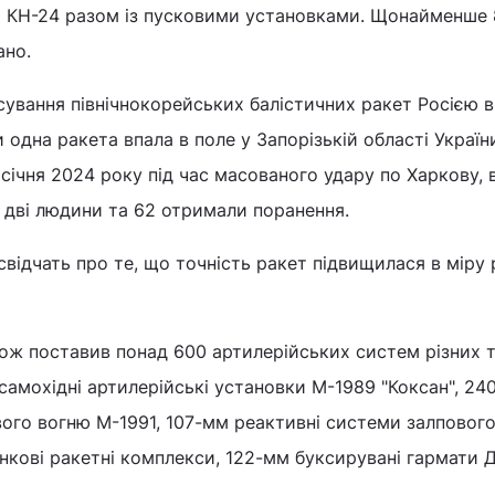
і КН-24 разом із пусковими установками. Щонайменше 8
ано.
ування північнокорейських балістичних ракет Росією в
 одна ракета впала в поле у Запорізькій області Україн
 січня 2024 року під час масованого удару по Харкову, 
и дві людини та 62 отримали поранення.
відчать про те, що точність ракет підвищилася в міру
ж поставив понад 600 артилерійських систем різних ти
 самохідні артилерійські установки М-1989 "Коксан", 24
ого вогню М-1991, 107-мм реактивні системи залповог
анкові ракетні комплекси, 122-мм буксирувані гармати Д