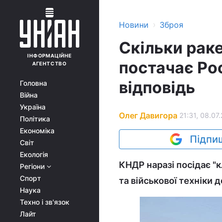
›
Новини
Зброя
Скільки раке
ІНФОРМАЦІЙНЕ
постачає Рос
АГЕНТСТВО
відповідь
Головна
Війна
Україна
Олег Давигора
21:31, 08.07
Політика
Економіка
Підпиш
Світ
Екологія
КНДР наразі посідає "
Регіони
Спорт
та військової техніки д
Наука
Техно і зв'язок
Лайт