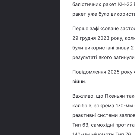
балістичних ракет КН-23 
ракет уже було використ
Перше зафіксоване застос
29 грудня 2023 року, коли
були використані знову 2
результаті якого загинул
Повідомлення 2025 року с
війни.
Важливо, що Пхеньян тако
калібрів, зокрема 170-мм
реактивні системи залпов
Тип 63, самохідні протит
140-мм міномети Тип 76.