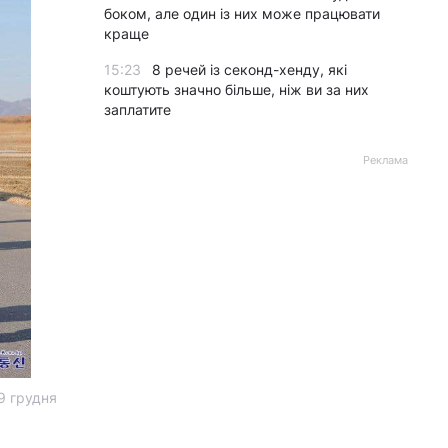
боком, але один із них може працювати
краще
15:23
8 речей із секонд-хенду, які
коштують значно більше, ніж ви за них
заплатите
Реклама
9 грудня