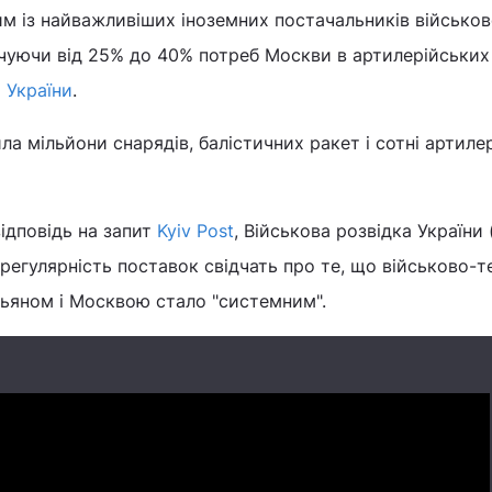
им із найважливіших іноземних постачальників військов
печуючи від 25% до 40% потреб Москви в артилерійських
и України
.
ла мільйони снарядів, балістичних ракет і сотні артиле
відповідь на запит
Kyiv Post
, Військова розвідка України 
регулярність поставок свідчать про те, що військово-т
ньяном і Москвою стало "системним".