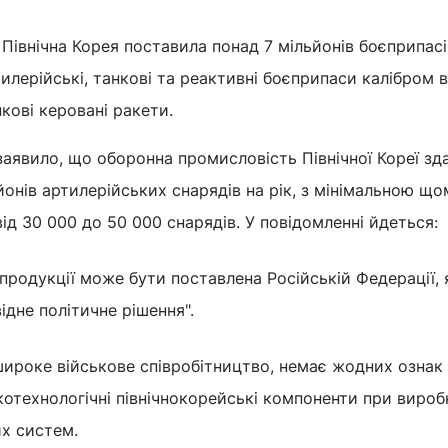
 Північна Корея поставила понад 7 мільйонів боєприпасі
илерійські, танкові та реактивні боєприпаси калібром в
кові керовані ракети.
заявило, що оборонна промисловість Північної Кореї зд
ьйонів артилерійських снарядів на рік, з мінімальною щ
д 30 000 до 50 000 снарядів. У повідомленні йдеться:
 продукції може бути поставлена Російській Федерації,
ідне політичне рішення".
ироке військове співробітництво, немає жодних ознак 
отехнологічні північнокорейські компоненти при вироб
их систем.