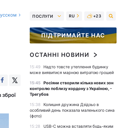
русском
RU
+23
ПОСЛУГИ
ПІДТРИМАЙТЕ НАС
ОСТАННІ НОВИНИ
15:49
Надто товсте утеплення будинку
може виявитися марною витратою грошей
15:45
Росіяни створили кілька нових зон
контролю поблизу кордону з Україною, -
Трегубов
 зброї
15:38
Колишня дружина Дзідзьо в
особливий день показала маленького сина
(фото)
15:28
USB-C можна вставляти будь-яким