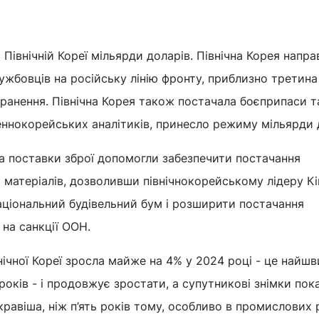
 Північній Кореї мільярди доларів. Північна Корея напр
ужбовців на російську лінію фронту, приблизно третина
ранення. Північна Корея також постачала боєприпаси т
еннокорейських аналітиків, принесло режиму мільярди 
а поставки зброї допомогли забезпечити постачання
их матеріалів, дозволивши північнокорейському лідеру К
аціональний будівельний бум і розширити постачання
 на санкції ООН.
ічної Кореї зросла майже на 4% у 2024 році - це найшв
років - і продовжує зростати, а супутникові знімки пок
кравіша, ніж п’ять років тому, особливо в промислових 