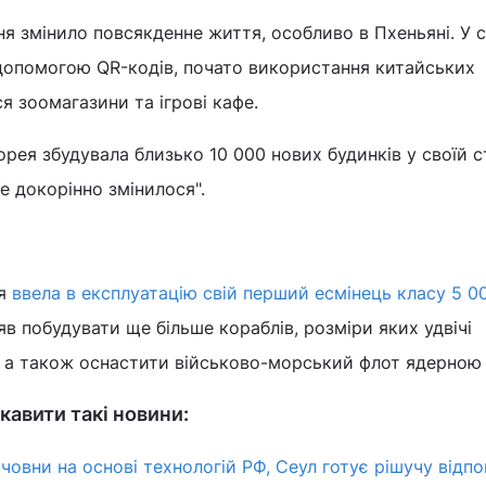
я змінило повсякденне життя, особливо в Пхеньяні. У 
допомогою QR-кодів, почато використання китайських
я зоомагазини та ігрові кафе.
рея збудувала близько 10 000 нових будинків у своїй ст
е докорінно змінилося".
я
ввела в експлуатацію свій перший есмінець класу 5 0
яв побудувати ще більше кораблів, розміри яких удвічі
, а також оснастити військово-морський флот ядерною
кавити такі новини:
човни на основі технологій РФ, Сеул готує рішучу відпов