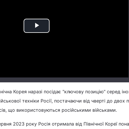
Play
Video
внічна Корея наразі посідає "ключову позицію" серед ін
ійськової техніки Росії, постачаючи від чверті до двох п
сів, що використовуються російськими військами.
ервня 2023 року Росія отримала від Північної Кореї пон