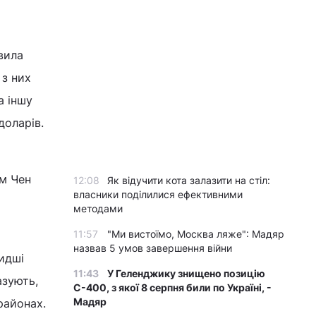
авила
 з них
а іншу
доларів.
ім Чен
12:08
Як відучити кота залазити на стіл:
власники поділилися ефективними
методами
11:57
"Ми вистоїмо, Москва ляже": Мадяр
назвав 5 умов завершення війни
идші
11:43
У Геленджику знищено позицію
азують,
С-400, з якої 8 серпня били по Україні, -
Мадяр
районах.