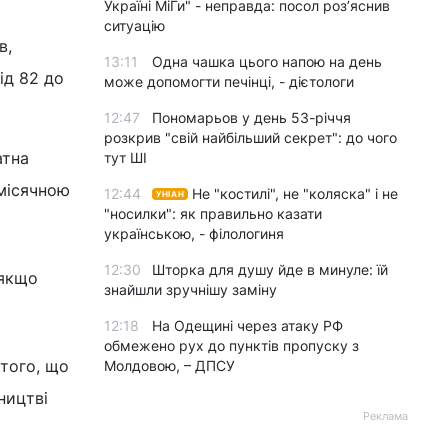
Україні МіГи" - неправда: посол роз’яснив
ситуацію
в,
13:11
Одна чашка цього напою на день
ід 82 до
може допомогти печінці, - дієтологи
12:47
Пономарьов у день 53-річчя
розкрив "свій найбільший секрет": до чого
атна
тут ШІ
омісячною
12:44
Не "костилі", не "коляска" і не
УНІАН
"носилки": як правильно казати
українською, - філологиня
12:30
Шторка для душу йде в минуле: їй
 якщо
знайшли зручнішу заміну
12:18
На Одещині через атаку РФ
обмежено рух до пунктів пропуску з
того, що
Молдовою, – ДПСУ
ництві
Реклама