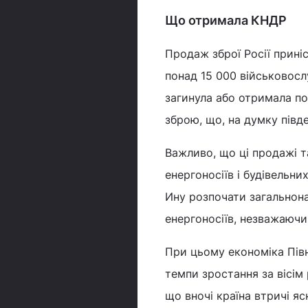
Що отримала КНДР
Продаж зброї Росії приніс
понад 15 000 військовосл
загинула або отримала по
зброю, що, на думку півд
Важливо, що ці продажі т
енергоносіїв і будівельн
Ину розпочати загальнон
енергоносіїв, незважаючи
При цьому економіка Півн
темпи зростання за вісім 
що вночі країна втричі яс