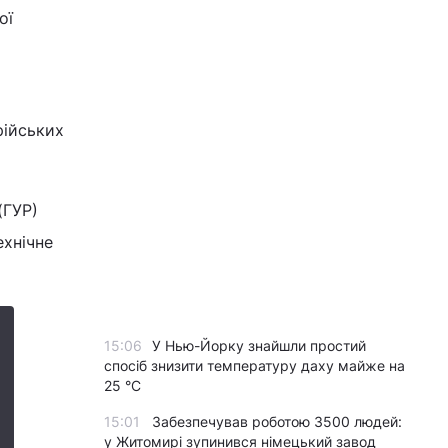
ої
рійських
(ГУР)
ехнічне
15:06
У Нью-Йорку знайшли простий
спосіб знизити температуру даху майже на
25 °C
15:01
Забезпечував роботою 3500 людей:
у Житомирі зупинився німецький завод