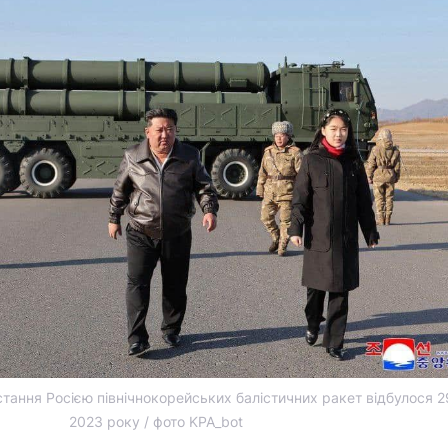
тання Росією північнокорейських балістичних ракет відбулося 2
2023 року / фото KPA_bot