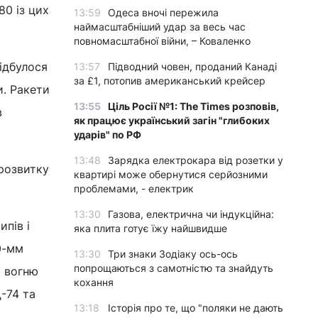
0 із цих
13:59
Одеса вночі пережила
наймасштабніший удар за весь час
повномасштабної війни, – Коваленко
ідбулося
13:57
Підводний човен, проданий Канаді
за £1, потопив американський крейсер
и. Ракети
13:55
Ціль Росії №1: The Times розповів,
в
як працює український загін "глибоких
ударів" по РФ
13:48
Зарядка електрокара від розетки у
 розвитку
квартирі може обернутися серйозними
проблемами, - електрик
13:30
Газова, електрична чи індукційна:
пів і
яка плита готує їжу найшвидше
0-мм
13:30
Три знаки Зодіаку ось-ось
попрощаються з самотністю та знайдуть
о вогню
кохання
-74 та
13:18
Історія про те, що "поляки не дають