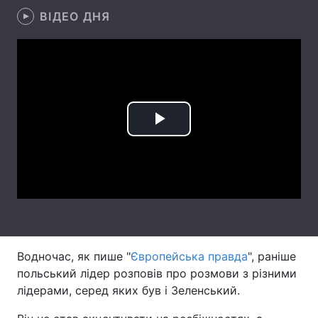
ВІДЕО ДНЯ
Лонгріди
Відео з Youtube
Статті
Інтерв'ю
Думки
Архів
Вакансії
Play
Контакти
Video
Послуги
Водночас, як пише "
Європейська правда
", раніше
польський лідер розповів про розмови з різними
лідерами, серед яких був і Зеленський.