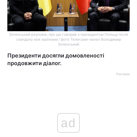
Зеленський розповів, про що говорив з президентом Польщі після
скандалу між країнами / фото Телеграм-канал Володимир
Зеленський
Президенти досягли домовленості
продовжити діалог.
Реклама
ad