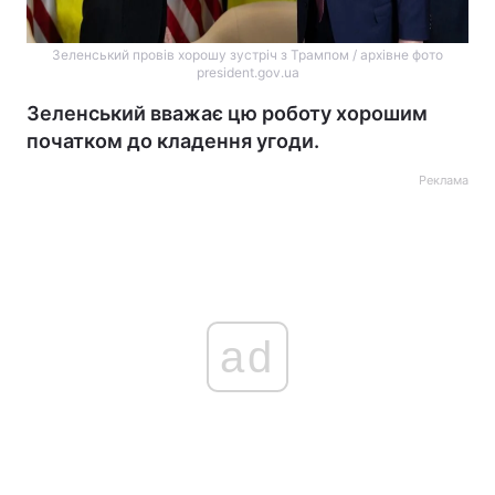
Зеленський провів хорошу зустріч з Трампом / архівне фото
president.gov.ua
Зеленський вважає цю роботу хорошим
початком до кладення угоди.
Реклама
ad