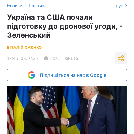
›
Новини
Політика
рус
Україна та США почали
підготовку до дронової угоди, -
Зеленський
ВІТАЛІЙ САЄНКО
17:46, 08.07.26
2 хв.
615
Підпишіться на нас в Google