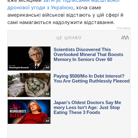
вже місяцями
затягує підписання масштабної
дронової угоди з Україною
, хоча саме
американські військові відстають у цій сфері й
самі намагаються надолужити відставання.
Реклама