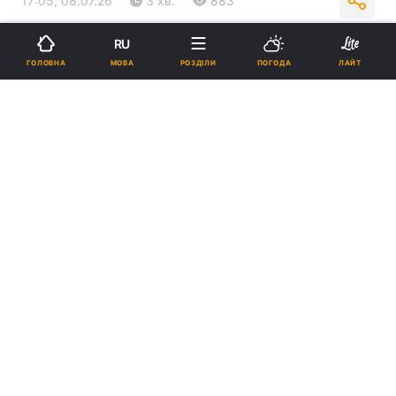
17:05, 08.07.26
3 хв.
883
RU
Підпишіться на нас в Google
МОВА
ГОЛОВНА
РОЗДІЛИ
ПОГОДА
ЛАЙТ
Трамп вважав, що війна в Україні буде найлегшою для
урегулювання / фото - president.gov.ua
Президент США заявив, що в останні тижні
було здобуто багато прогресу щодо
припинення війни, але треба ще побачити,
як усе розвиватиметься далі.