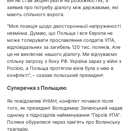
Він не став акцентувати на розбіжностях, а
заявив про потребу діалогу між державами, які
Тема оформлення
мають спільного ворога.
"Моя позиція щодо двосторонньої напруженості
незмінна. Думаю, що Польща і вся Європа не
може толерувати прославляння солдатів УПА,
відповідальних за загибель 120 тис. поляків. Але
це не виключає нашого діалогу. Ми відчуваємо
спільну загрозу з боку РФ. Україна зараз у війні з
Росією, а Польща протягом віків була з нею в
конфлікті", – сказав польський президент.
Суперечка з Польщею
Як повідомляв УНІАН, конфлікт почався після
того, як президент Володимир Зеленський надав
одному з підрозділів найменування "Героїв УПА".
Поляки обурилися через пам'ять про Волинську
трагедію.