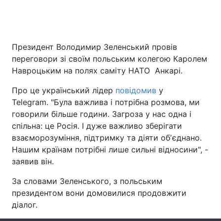
Головна
Війна
Президент Володимир Зеленський провів
переговори зі своїм польським колегою Каролем
Україна
Політика
Навроцьким на полях саміту НАТО Анкарі.
Економіка
Світ
Про це український лідер
повідомив
у
Telegram. "Була важлива і потрібна розмова, ми
Спорт
Наука
говорили більше години. Загроза у нас одна і
спільна: це Росія. І дуже важливо зберігати
Техно і зв'язок
Лайт
взаєморозуміння, підтримку та діяти обʼєднано.
Нашим країнам потрібні лише сильні відносини", -
Зброя
Інциденти
заявив він.
Здоров'я
Туризм
За словами Зеленського, з польським
президентом вони домовилися продовжити
Цікавинки
Погода
діалог.
Екологія
Регіони