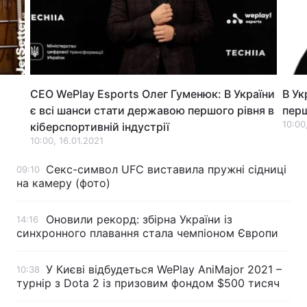
Лонгріди
Відео з Youtube
Статті
CEO WePlay Esports Олег Гуменюк: В України
В Ук
Інтерв'ю
Думки
є всі шанси стати державою першого рівня в
перш
Архів
Вакансії
10:00
кіберспортивній індустрії
10:00, 16.01.2021
Контакти
Секс-символ UFC виставила пружні сідниці
09:10
на камеру (фото)
Послуги
Оновили рекорд: збірна України із
14:16
синхронного плавання стала чемпіоном Європи
У Києві відбудеться WePlay AniMajor 2021 –
10:38
турнір з Dota 2 із призовим фондом $500 тисяч