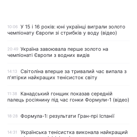
У 15 і 16 років: юні українці виграли золото
10:06
чемпіонату Європи зі стрибків у воду (відео)
Україна завоювала перше золото на
20:49
чемпіонаті Європи з водних видів
Світоліна вперше за тривалий час випала з
14:13
п'ятірки найкращих тенісисток світу
Канадський гонщик показав середній
11:38
палець росіянину під час гонки Формули-1 (відео)
Формула-1: результати Гран-прі Іспанії
18:28
Українська тенісистка виконала найкращий
14:31