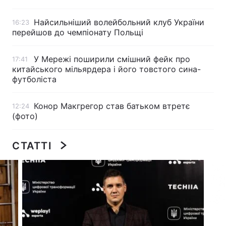
Найсильніший волейбольний клуб України
16:23
перейшов до чемпіонату Польщі
Головна
Війна
У Мережі поширили смішний фейк про
17:41
Україна
Політика
китайського мільярдера і його товстого сина-
футболіста
Економіка
Світ
Конор Макгрегор став батьком втретє
12:24
Спорт
Наука
(фото)
Техно і зв'язок
Лайт
СТАТТІ
Зброя
Інциденти
Здоров'я
Туризм
Цікавинки
Погода
Екологія
Регіони