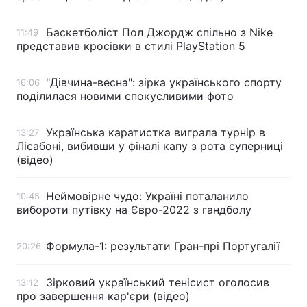
Баскетболіст Пол Джордж спільно з Nike
11:49
представив кросівки в стилі PlayStation 5
"Дівчина-весна": зірка українського спорту
16:06
поділилася новими спокусливими фото
Українська каратистка виграла турнір в
13:27
Лісабоні, вибивши у фіналі капу з рота суперниці
(відео)
Неймовірне чудо: Україні поталанило
10:45
вибороти путівку на Євро-2022 з гандболу
Формула-1: результати Гран-прі Португалії
20:26
Зірковий український тенісист оголосив
13:12
про завершення кар'єри (відео)