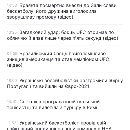
Браянта посмертно внесли до Зали слави
14:53
Тема оформлення
баскетболу: його дружина виголосила
зворушливу промову (відео)
Загадковий удар: боєць UFC отримав по
13:25
обличчю й впав лише через п'ять секунд (відео)
Бразильський боєць приголомшливо
09:59
знищив американця та став чемпіоном UFC
(відео)
Українські волейболістки розгромили збірну
18:00
Португалії та вийшли на Євро-2021
Світоліна програла юній польській
14:10
тенісистці та вилетіла з турніру в Римі
Український баскетболіст провів свій
11:52
найкращий поєдинок за нову команду в НБА