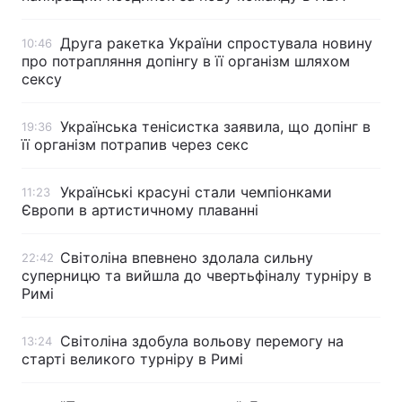
Друга ракетка України спростувала новину
10:46
про потрапляння допінгу в її організм шляхом
сексу
Українська тенісистка заявила, що допінг в
19:36
її організм потрапив через секс
Українські красуні стали чемпіонками
11:23
Європи в артистичному плаванні
Світоліна впевнено здолала сильну
22:42
суперницю та вийшла до чвертьфіналу турніру в
Римі
Світоліна здобула вольову перемогу на
13:24
старті великого турніру в Римі