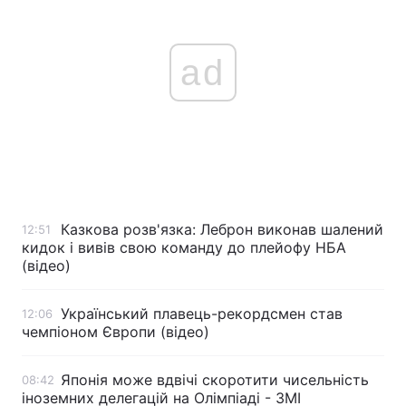
ad
Казкова розв'язка: Леброн виконав шалений
12:51
кидок і вивів свою команду до плейофу НБА
(відео)
Український плавець-рекордсмен став
12:06
чемпіоном Європи (відео)
Японія може вдвічі скоротити чисельність
08:42
іноземних делегацій на Олімпіаді - ЗМІ