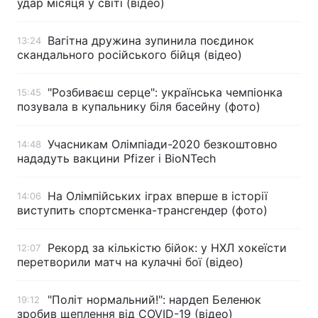
удар місяця у світі (відео)
Вагітна дружина зупинила поєдинок
13:24
скандального російського бійця (відео)
"Розбиваєш серце": українська чемпіонка
15:45
позувала в купальнику біля басейну (фото)
Учасникам Олімпіади-2020 безкоштовно
14:48
нададуть вакцини Pfizer і BioNTech
На Олімпійських іграх вперше в історії
14:06
виступить спортсменка-трансгендер (фото)
Рекорд за кількістю бійок: у НХЛ хокеїсти
12:07
перетворили матч на кулачні бої (відео)
"Політ нормальний!": нардеп Беленюк
19:12
зробив щеплення від COVID-19 (відео)