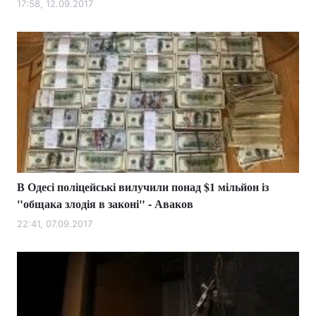
17:58, 12.09.2017
В Одесі поліцейські вилучили понад $1 мільйон із
"общака злодія в законі" - Аваков
22:41, 07.09.2017