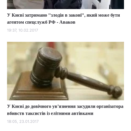
У Києві затримано "злодія в законі", який може бути
агентом спецслужб РФ - Аваков
19:37, 10.02.2017
У Києві до довічного ув’язнення засудили організатора
вбивств таксистів із елітними автівками
18:05, 23.01.2017