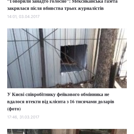
"Говорили занадто голосно": Мексиканська газета
закрилася після вбивства трьох журналістів
14:01, 03.04.2017
У Києві співробітнику фейкового обмінника не
вдалося втекти від клієнта з 16 тисячами доларів
(фото)
17:46, 31.03.2017