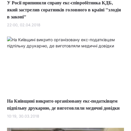
У Росії припинили справу екс-співробітника КДБ,
який застрелив соратників головного в країні "злодія
в законі"
22:00, 02.04.2018
На Київщині викрито організовану екс-податківцем
підпільну друкарню, де виготовляли медичні довідки
10:19, 30.03.2018