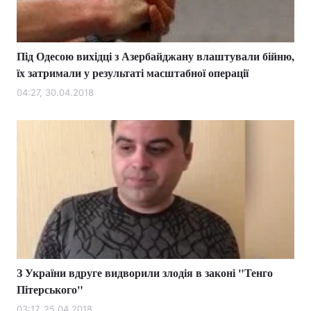
Під Одесою вихідці з Азербайджану влаштували бійню,
Головна
Війна
їх затримали у результаті масштабної операції
Україна
Політика
04:27, 30.04.2018
Економіка
Світ
Спорт
Наука
Техно і зв'язок
Лайт
Зброя
Інциденти
Здоров'я
Туризм
З України вдруге видворили злодія в законі "Тенго
Цікавинки
Погода
Пітерського"
Екологія
Регіони
03:17, 25.04.2018