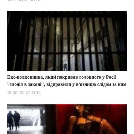
Лонгріди
Відео з Youtube
Статті
Інтерв'ю
Думки
Архів
Вакансії
Контакти
Екс-полковника, який покривав головного у Росії
Послуги
"злодія в законі", відправили у в'язницю слідом за ним
18:36, 20.04.2018