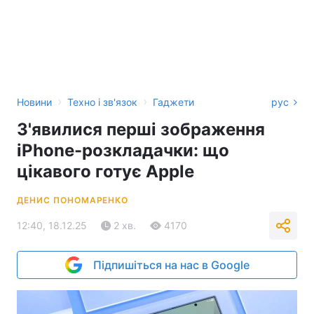
›
›
Новини
Техно і зв'язок
Гаджети
рус
З'явилися перші зображення
iPhone-розкладачки: що
цікавого готує Apple
ДЕНИС ПОНОМАРЕНКО
12:40, 18.12.25
2 хв.
4170
Підпишіться на нас в Google