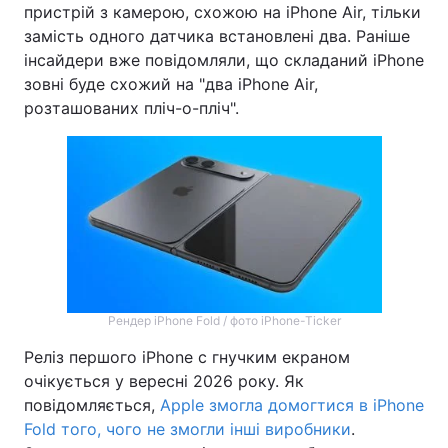
пристрій з камерою, схожою на iPhone Air, тільки
замість одного датчика встановлені два. Раніше
інсайдери вже повідомляли, що складаний iPhone
зовні буде схожий на "два iPhone Air,
розташованих пліч-о-пліч".
Рендер iPhone Fold / фото iPhone-Ticker
Реліз першого iPhone c гнучким екраном
очікується у вересні 2026 року. Як
повідомляється,
Apple змогла домогтися в iPhone
Fold того, чого не змогли інші виробники
.