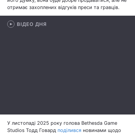
його думку, вона буде добре продаватися, але не
отримає захоплених відгуків преси та гравців.
Лонгріди
ВІДЕО ДНЯ
Відео з Youtube
Статті
Інтерв'ю
Думки
Архів
Вакансії
Контакти
Послуги
У листопаді 2025 року голова Bethesda Game
Studios Тодд Говард
поділився
новинами щодо