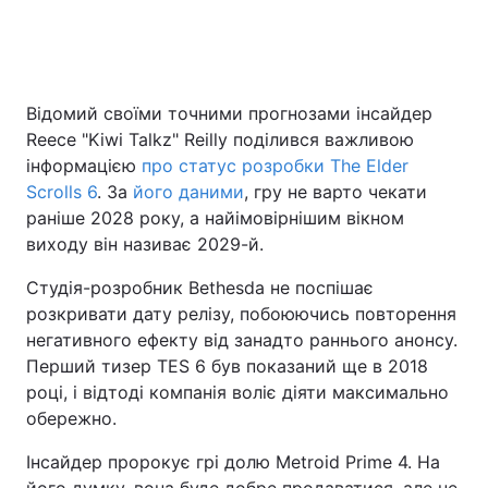
Головна
Війна
Відомий своїми точними прогнозами інсайдер
Reece "Kiwi Talkz" Reilly поділився важливою
Україна
Політика
інформацією
про статус розробки The Elder
Економіка
Світ
Scrolls 6
. За
його даними
, гру не варто чекати
раніше 2028 року, а найімовірнішим вікном
Спорт
Наука
виходу він називає 2029-й.
Техно і зв'язок
Лайт
Студія-розробник Bethesda не поспішає
розкривати дату релізу, побоюючись повторення
Зброя
Інциденти
негативного ефекту від занадто раннього анонсу.
Перший тизер TES 6 був показаний ще в 2018
Здоров'я
Туризм
році, і відтоді компанія воліє діяти максимально
обережно.
Цікавинки
Погода
Інсайдер пророкує грі долю Metroid Prime 4. На
Екологія
Регіони