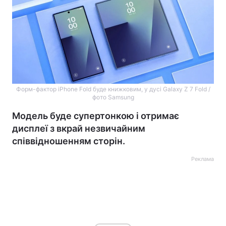
Форм-фактор iPhone Fold буде книжковим, у дусі Galaxy Z 7 Fold /
фото Samsung
Модель буде супертонкою і отримає
дисплеї з вкрай незвичайним
співвідношенням сторін.
Реклама