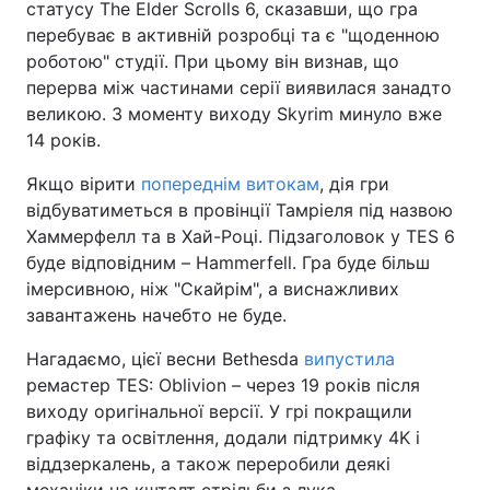
статусу The Elder Scrolls 6, сказавши, що гра
перебуває в активній розробці та є "щоденною
Тема оформлення
роботою" студії. При цьому він визнав, що
перерва між частинами серії виявилася занадто
великою. З моменту виходу Skyrim минуло вже
14 років.
Якщо вірити
попереднім витокам
, дія гри
відбуватиметься в провінції Тамріеля під назвою
Хаммерфелл та в Хай-Році. Підзаголовок у TES 6
буде відповідним – Hammerfell. Гра буде більш
імерсивною, ніж "Скайрім", а виснажливих
завантажень начебто не буде.
Нагадаємо, цієї весни Bethesda
випустила
ремастер TES: Oblivion – через 19 років після
виходу оригінальної версії. У грі покращили
графіку та освітлення, додали підтримку 4K і
віддзеркалень, а також переробили деякі