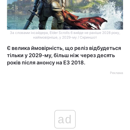
За словами інсайдера, Elder Scrolls 6 вийде не раніше 2028 року,
найімовірніше, у 2029-му / Скриншот
Є велика ймовірність, що реліз відбудеться
тільки у 2029-му, більш ніж через десять
років після анонсу на E3 2018.
Реклама
ad