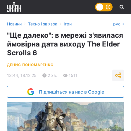
›
›
Новини
Техно і зв'язок
Ігри
рус
"Ще далеко": в мережі з'явилася
ймовірна дата виходу The Elder
Scrolls 6
ДЕНИС ПОНОМАРЕНКО
13:44, 18.12.25
2 хв.
1511
Підпишіться на нас в Google