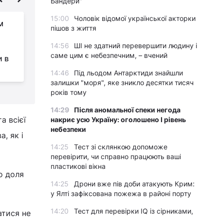
Бандери"
15:00
Чоловік відомої української акторки
м
Орбан звинуватив
пішов з життя
Україну у втручанні у
14:56
ШІ не здатний перевершити людину і
вибори та наказав
саме цим є небезпечним, – вчений
и в
викликати посла
а
14:46
Під льодом Антарктиди знайшли
залишки "моря", яке зникло десятки тисяч
років тому
14:29
Після аномальної спеки негода
а всієї
накриє усю Україну: оголошено І рівень
небезпеки
, як і
14:25
Тест зі склянкою допоможе
перевірити, чи справно працюють ваші
пластикові вікна
що доля
14:25
Дрони вже пів доби атакують Крим:
у Ялті зафіксована пожежа в районі порту
14:20
Тест для перевірки IQ із сірниками,
атися не