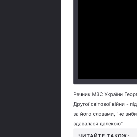
Речник МЗС України Георг
Другої світової війни - пі
за його словами, "не виб
здавалася далекою".
ЧИТАЙТЕ ТАКОЖ: