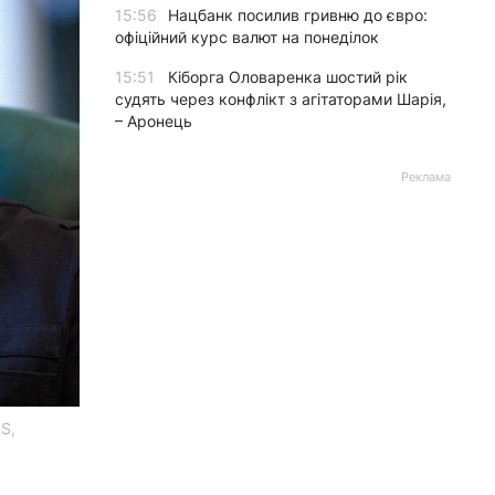
15:56
Нацбанк посилив гривню до євро:
офіційний курс валют на понеділок
15:51
Кіборга Оловаренка шостий рік
судять через конфлікт з агітаторами Шарія,
– Аронець
Реклама
S,