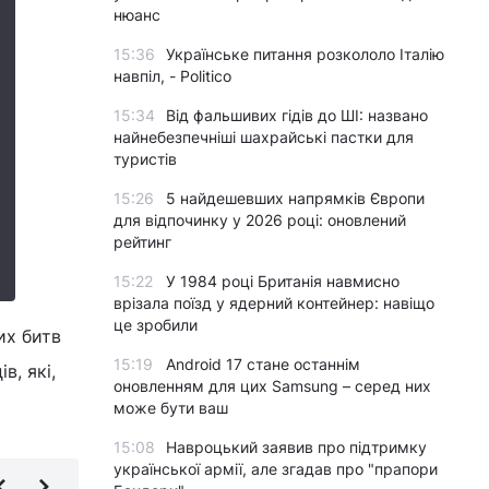
нюанс
15:36
Українське питання розкололо Італію
навпіл, - Politico
15:34
Від фальшивих гідів до ШІ: названо
найнебезпечніші шахрайські пастки для
туристів
15:26
5 найдешевших напрямків Європи
для відпочинку у 2026 році: оновлений
рейтинг
15:22
У 1984 році Британія навмисно
врізала поїзд у ядерний контейнер: навіщо
це зробили
их битв
15:19
Android 17 стане останнім
в, які,
оновленням для цих Samsung – серед них
може бути ваш
15:08
Навроцький заявив про підтримку
української армії, але згадав про "прапори