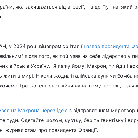
раїни, яка захищається від агресії, - а до Путіна, який р
.
Н, у 2024 році віцепрем'єр Італії
назвав президента Фр
вільним" після того, як той узяв на себе лідерство у пи
их військ в Україну. "Я кажу йому: Макрон, ти йди і во
уть жити в мирі. Ніколи жодна італійська куля чи бомба н
хочемо Третьої світової війни на нашому порозі", - заяв
увся на Макрона через ідею
з відправленням миротворц
ьте туди. Одягайте шолом, куртку, беріть гвинтівку і ви
іні журналістам про президента Франції.