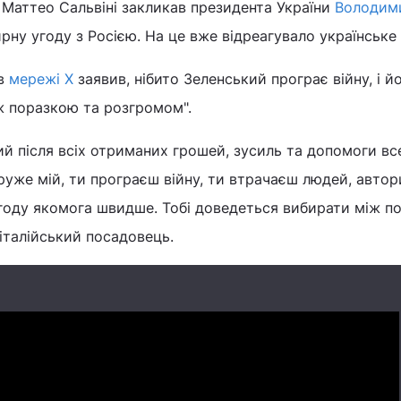
ї Маттео Сальвіні закликав президента України
Володим
рну угоду з Росією. На це вже відреагувало українське
 в
мережі Х
заявив, нібито Зеленський програє війну, і й
ж поразкою та розгромом".
ий після всіх отриманих грошей, зусиль та допомоги вс
уже мій, ти програєш війну, ти втрачаєш людей, автори
угоду якомога швидше. Тобі доведеться вибирати між п
 італійський посадовець.