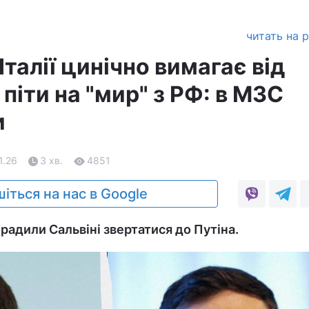
читать на 
Італії цинічно вимагає від
піти на "мир" з РФ: в МЗС
и
1.26
3 хв.
4851
іться на нас в Google
радили Сальвіні звертатися до Путіна.