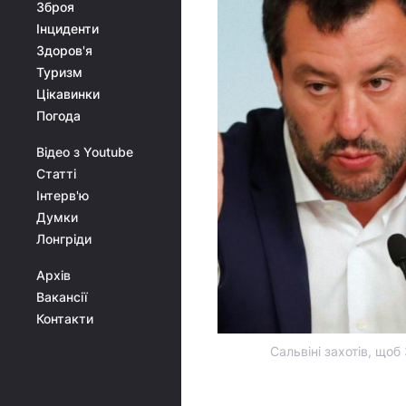
Зброя
Інциденти
Здоров'я
Туризм
Цікавинки
Погода
Відео з Youtube
Статті
Інтерв'ю
Думки
Лонгріди
Архів
Вакансії
Контакти
Сальвіні захотів, що