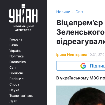
›
Новини
Світ
Віцепрем’єр 
ІНФОРМАЦІЙНЕ
Зеленського 
АГЕНТСТВО
відреагувал
Головна
Війна
Україна
Ірина Нестерова
10:31, 27.0
Політика
Економіка
Підпиш
Світ
Екологія
В українському МЗС по
Регіони
Спорт
Наука
Техно і зв'язок
Лайт