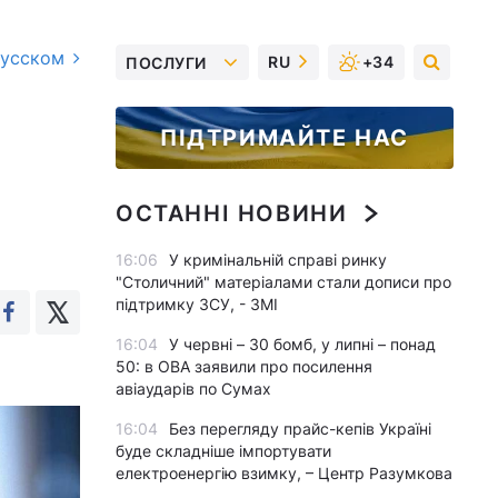
русском
RU
+34
ПОСЛУГИ
ПІДТРИМАЙТЕ НАС
ОСТАННІ НОВИНИ
16:06
У кримінальній справі ринку
"Столичний" матеріалами стали дописи про
підтримку ЗСУ, - ЗМІ
16:04
У червні – 30 бомб, у липні – понад
50: в ОВА заявили про посилення
авіаударів по Сумах
16:04
Без перегляду прайс-кепів Україні
буде складніше імпортувати
електроенергію взимку, – Центр Разумкова