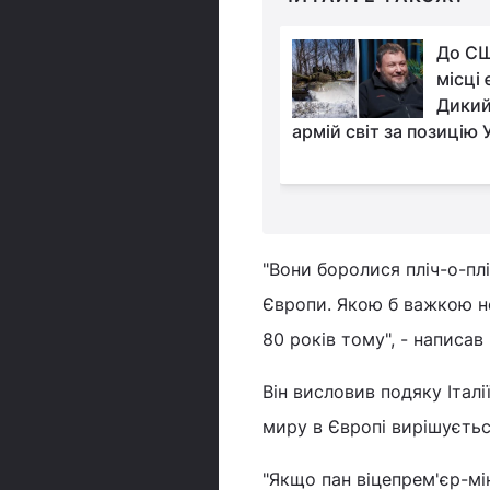
Орбан звинуватив
До СШ
Україну у втручанні у
місці 
вибори та наказав
Дикий
 посла
армій світ за позицію 
"Вони боролися пліч-о-плі
Європи. Якою б важкою не
80 років тому", - написа
Він висловив подяку Італії
миру в Європі вирішується
"Якщо пан віцепрем'єр-м