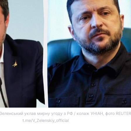
б Зеленський уклав мирну угоду з РФ / колаж УНІАН, фото REUTER
t.me/V_Zelenskiy_official