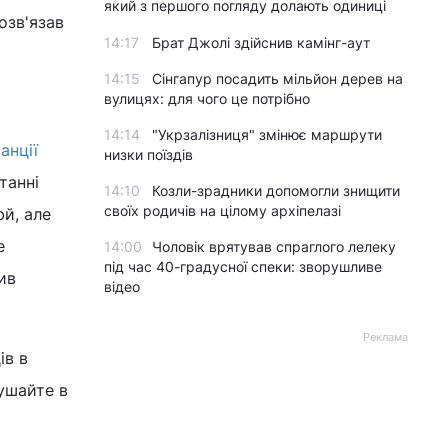
який з першого погляду долають одиниці
озв'язав
14:17
Брат Джолі здійснив камінг-аут
14:15
Сінгапур посадить мільйон дерев на
вулицях: для чого це потрібно
14:14
"Укрзалізниця" змінює маршрути
анції
низки поїздів
танні
14:10
Козли-зрадники допомогли знищити
своїх родичів на цілому архіпелазі
юй, але
е
14:00
Чоловік врятував спраглого лелеку
під час 40-градусної спеки: зворушливе
ив
відео
Реклама
ів в
рушайте в