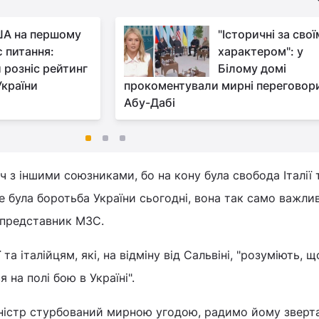
А на першому
"Історичні за свої
є питання:
характером": у
 розніс рейтинг
Білому домі
України
прокоментували мирні переговор
Абу-Дабі
ч з іншими союзниками, бо на кону була свобода Італії т
 була боротьба України сьогодні, вона так само важлива
в представник МЗС.
 та італійцям, які, на відміну від Сальвіні, "розуміють, 
 на полі бою в Україні".
іністр стурбований мирною угодою, радимо йому зверт