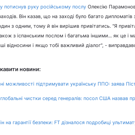
у потиснув руку російському послу
Олексію Парамонову
ходів. Він казав, що на заході було багато дипломатів 
 один з одним, тому й він вирішив привітатись. "Я привіт
кож з іспанським послом і багатьма іншими... як це і м
і відносини і якщо тобі важливий діалог", - виправдав
кавити новини:
ні можливості підтримувати українську ППО: заява Піс
в глобальні чистки серед генералів: посол США назвав п
ін на гарантії безпеки: FT дізналося подробиці ультим