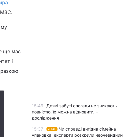
ира
 МЗС.
ому
е ще має
тет і
оразкою
15:49
Деякі забуті спогади не зникають
повністю, їх можна відновити, –
дослідження
15:37
Чи справді вигідна сімейна
УНІАН
упаковка: експерти розкрили неочевидний