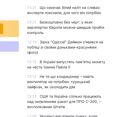
13:21
Що означає білий наліт на сливах:
експерти пояснили, для чого він потрібен
13:21
Безкоштовно без черг: у яких
аеропортах Європи можна швидше пройти
контроль
13:19
Зірка "Одіссеї" Деймон з'явився на
публіці зі своїми доньками-красунями
(фото)
13:15
В Україні випустять пам’ятну монету
на честь Іоанна Павла II
13:15
Не те що кондиціонер – навіть
вентилятор не потрібен: турецький
лайфхак, як охолодити дім
13:13
США та Україна спільно працюють
над оновленням ракет для ППО С-300, –
експолковник Штатів
13:06
Українці висловили думку, коли