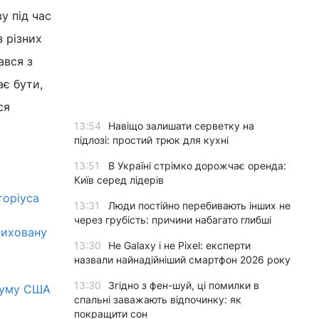
 під час
з різних
ався з
ає бути,
ся
13:54
Навіщо залишати серветку на
підлозі: простий трюк для кухні
13:51
В Україні стрімко дорожчає оренда:
Київ серед лідерів
торіуса
13:31
Люди постійно перебивають інших не
через грубість: причини набагато глибші
риховану
13:30
Не Galaxy і не Pixel: експерти
назвали найнадійніший смартфон 2026 року
13:30
Згідно з фен-шуй, ці помилки в
атуму США
спальні заважають відпочинку: як
покращити сон