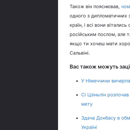
Також він пояснював,
чом
одного з дипломатичних за
країн, і всі вони вітались
російським послом, але та
якщо ти хочеш мати хорош
Сальвіні.
Вас також можуть заці
У Німеччини вичерпа
Сі Цзіньпін розпоча
мету
Здача Донбасу в обм
Україні