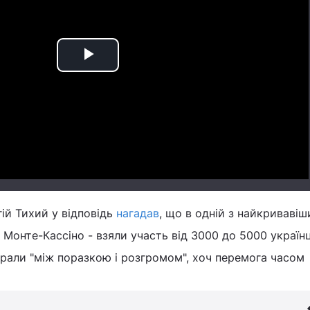
Play
Video
ій Тихий у відповідь
нагадав
, що в одній з найкривавіш
д Монте-Кассіно - взяли участь від 3000 до 5000 українці
ирали "між поразкою і розгромом", хоч перемога часом