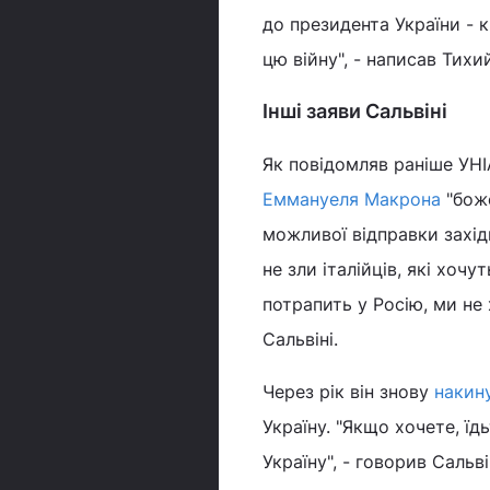
до президента України - к
цю війну", - написав Тихий
Інші заяви Сальвіні
Як повідомляв раніше УНІА
Еммануеля Макрона
"боже
можливої відправки західн
не зли італійців, які хоч
потрапить у Росію, ми не 
Сальвіні.
Через рік він знову
накин
Україну. "Якщо хочете, їд
Україну", - говорив Сальв