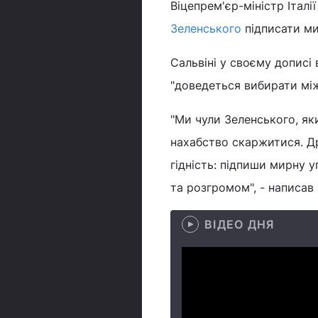
Віцепрем'єр-міністр Італі
Зеленського
підписати ми
Сальвіні у своєму дописі
"доведеться вибирати мі
"Ми чули Зеленського, як
нахабство скаржитися. Др
гідність: підпиши мирну 
та розгромом", - написав
ВІДЕО ДНЯ