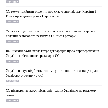
ПОЛІТИКА
ЄС може прийняти рішення про скасування віз для України і
Грузії ще в цьому році - Єврокомісар
ПОЛІТИКА
Україна готує для Ризького саміту висновки, що підтвердять
надання безвізового режиму з ЄС після реформ
ПОЛІТИКА
На Ризький саміт влада готує декларацію щодо європерспектив
України та безвізового режиму з ЄС
ПОЛІТИКА
Україна очікує від Ризького саміту позитивного сигналу щодо
безвізового режиму з ЄС
ПОЛІТИКА
ЄС підтвердить важливість співпраці з Україною на ризькому
саміті
ПОЛІТИКА