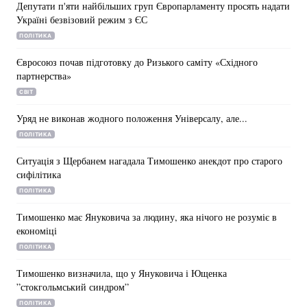
Депутати п'яти найбільших груп Європарламенту просять надати
Україні безвізовий режим з ЄС
ПОЛІТИКА
Євросоюз почав підготовку до Ризького саміту «Східного
партнерства»
СВІТ
Уряд не виконав жодного положення Універсалу, але...
ПОЛІТИКА
Ситуація з Щербанем нагадала Тимошенко анекдот про старого
сифілітика
ПОЛІТИКА
Тимошенко має Януковича за людину, яка нічого не розуміє в
економіці
ПОЛІТИКА
Тимошенко визначила, що у Януковича і Ющенка
”стокгольмський синдром”
ПОЛІТИКА