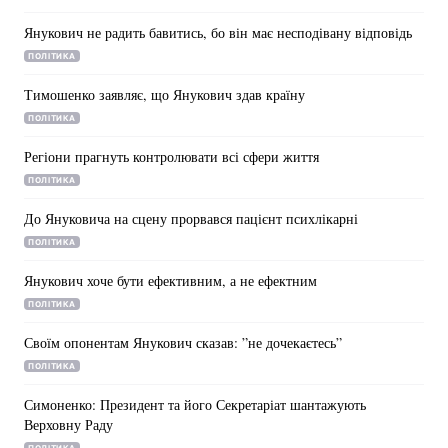
Янукович не радить бавитись, бо він має несподівану відповідь
ПОЛІТИКА
Тимошенко заявляє, що Янукович здав країну
ПОЛІТИКА
Регіони прагнуть контролювати всі сфери життя
ПОЛІТИКА
До Януковича на сцену прорвався пацієнт психлікарні
ПОЛІТИКА
Янукович хоче бути ефективним, а не ефектним
ПОЛІТИКА
Своїм опонентам Янукович сказав: ”не дочекаєтесь”
ПОЛІТИКА
Симоненко: Президент та його Секретаріат шантажують
Верховну Раду