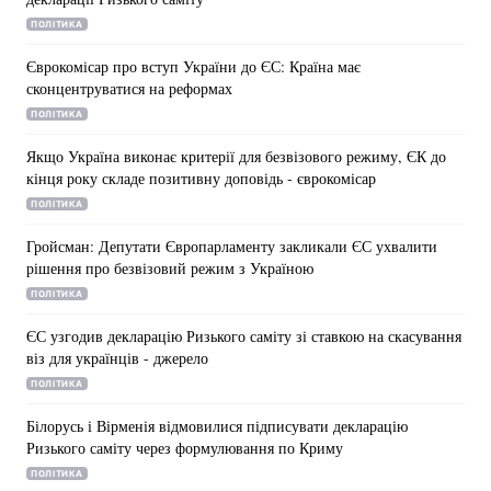
ПОЛІТИКА
Єврокомісар про вступ України до ЄС: Країна має
сконцентруватися на реформах
ПОЛІТИКА
Якщо Україна виконає критерії для безвізового режиму, ЄК до
кінця року складе позитивну доповідь - єврокомісар
ПОЛІТИКА
Гройсман: Депутати Європарламенту закликали ЄС ухвалити
рішення про безвізовий режим з Україною
ПОЛІТИКА
ЄС узгодив декларацію Ризького саміту зі ставкою на скасування
віз для українців - джерело
ПОЛІТИКА
Білорусь і Вірменія відмовилися підписувати декларацію
Ризького саміту через формулювання по Криму
ПОЛІТИКА