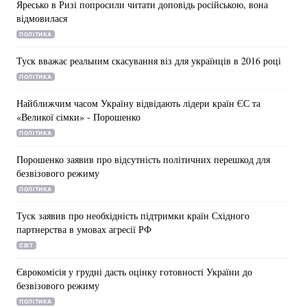
Яресько в Ризі попросили читати доповідь російською, вона
відмовилася
ПОЛІТИКА
Туск вважає реальним скасування віз для українців в 2016 році
ПОЛІТИКА
Найближчим часом Україну відвідають лідери країн ЄС та
«Великої сімки» - Порошенко
ПОЛІТИКА
Порошенко заявив про відсутність політичних перешкод для
безвізового режиму
ПОЛІТИКА
Туск заявив про необхідність підтримки країн Східного
партнерства в умовах агресії РФ
СВІТ
Єврокомісія у грудні дасть оцінку готовності України до
безвізового режиму
ПОЛІТИКА