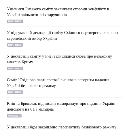
Учасники Ризького саміту закликали сторони конфлікту в
Україні звільнити всіх заручників
ПОЛІТИКА
Головна
Війна
У підсумковій декларації саміту Східного партнерства визнано
Україна
Політика
європейський вибір України
ПОЛІТИКА
Економіка
Світ
У декларації саміту у Ризі залишилися слова про незаконну
анексію Криму
Спорт
Наука
ПОЛІТИКА
Техно і зв'язок
Лайт
Саміт "Східного партнерства" визначив алгоритм надання
Україні безвізового режиму
Зброя
Інциденти
ПОЛІТИКА
Здоров'я
Туризм
Київ та Брюссель підписали меморандум про надання Україні
допомоги на €1,8 мільярда
Цікавинки
Погода
ФІНАНСИ
Екологія
Регіони
У декларації буде закріплено перспективу безвізового режиму