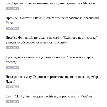
для України у разі виконання необхідних критеріїв - Меркель
Лонгріди
ПОЛІТИКА
Президент Литви: Ризький саміт визнає європейські прагнення
України
Відео з Youtube
Статті
ПОЛІТИКА
Інтерв'ю
Думки
Прем'єр Фінляндії: не можна на саміті "Східного партнерства"
уникнути обговорення питання по Криму
Архів
Вакансії
ПОЛІТИКА
Контакти
Туск радить не чекати від саміту заяв про "гігантський крок
вперед"
Послуги
ПОЛІТИКА
Декларація саміту Східного партнерства ще не готова - прем'єр
Латвії
ПОЛІТИКА
Саміт ЄНП у Ризі засудив російську агресію проти України
ПОЛІТИКА