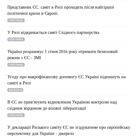
Представник ЄС: саміт в Ризі проходить після найгіршої
політичної кризи в Європі
ПОЛІТИКА
У Ризі відкривається саміт Східного партнерства
ПОЛІТИКА
Україна розраховує 1 січня 2016 року отримати безвізовий
режим з ЄС - ЗМІ
ПОЛІТИКА
Угоду про макрофінансову допомогу ЄС Україні підпишуть на
саміті в Ризі
ФІНАНСИ
В ЄС не прив'язують відновлення Україною контролю над
східним кордоном до візової лібералізації
ПОЛІТИКА
У декларації Ризького саміту ЄС не згадуватиме про європейську
перспективу для України - джерело