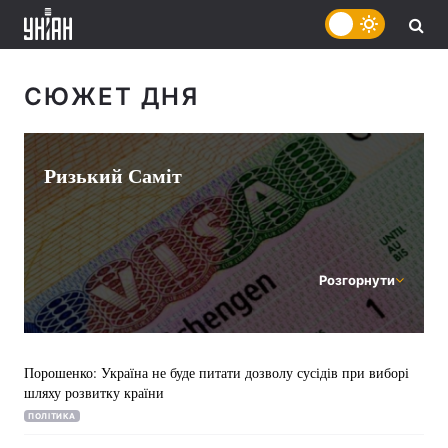
СЮЖЕТ ДНЯ
Ризький Саміт
Розгорнути
Порошенко: Україна не буде питати дозволу сусідів при виборі
шляху розвитку країни
ПОЛІТИКА