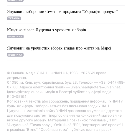
ПОЛІТИКА
Янукович заборонив Семенюк продавати ”Укрнафтопродукт”
УКРАЇНА
Ющенко зірвав Луценка з урочистих зборів
ПОЛІТИКА
Янукович на урочистих зборах згадав про життя на Марсі
ПОЛІТИКА
© Онлайн-медіа УНІАН - UNIAN.UA, 1998 - 2026 Усі права
дотримано.
04080, м. Київ, вул. Кирилівська, буд. 23. Телефон — +38 (044) 498-
07-60. Адреса електронної пошти — unian.headquoters@unian.net.
Ідентифікатор онлайн-медіа в Реєстрі суб’єктів у сфері медіа —
R40-05194.
Копіювання текстів або зображень, поширення інформації УНІАН у
будь-якій формі забороняється без письмової згоди УНІАН.
Цитування матеріалів сайту УНІАН дозволено за умови відкритого
для пошукових систем гіперпосилання на конкретний матеріал не
нижче другого абзацу. Матеріали з позначкою "Реклама", "НК",
"Актуально", "Точка зору", "Офіційно", "PR", "партнерський проект" і
в розділах "Вікно", "Особлива тема" публікуються на правах