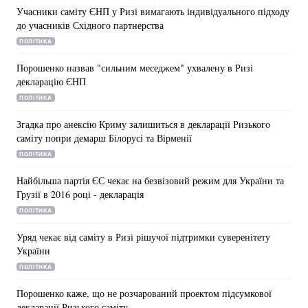
Учасники саміту ЄНП у Ризі вимагають індивідуального підходу
Тема оформлення
до учасників Східного партнерства
ПОЛІТИКА
Порошенко назвав "сильним меседжем" ухвалену в Ризі
декларацію ЄНП
ПОЛІТИКА
Згадка про анексію Криму залишиться в декларації Ризького
саміту попри демарш Білорусі та Вірменії
ПОЛІТИКА
Найбільша партія ЄС чекає на безвізовий режим для України та
Грузії в 2016 році - декларація
ПОЛІТИКА
Уряд чекає від саміту в Ризі рішучої підтримки суверенітету
України
ПОЛІТИКА
Порошенко каже, що не розчарований проектом підсумкової
декларації Ризького саміту