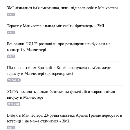
ЗМІ дізналися ім'я смертника, який підірвав себе у Манчестері
СВІТ
Теракт у Манчестері: напад міг скоїти британець – ЗМІ
СВІТ
Бойовики "ІДІЛ" розповіли про розміщення вибухівки на
концерті у Манчестері
СВІТ
Під посольством Британії в Києві вшанували пам'ять жертв
теракту в Манчестері (фоторепортаж)
УКРАЇНА
УЄФА посилить заходи безпеки на фіналі Ліги Європи після
вибуху в Манчестері
ФУТБОЛ
Вибух в Манчестері: 23-річна співачка Аріана Гранде перебуває в
істериці і не може отямитися - ЗМІ
СВІТ