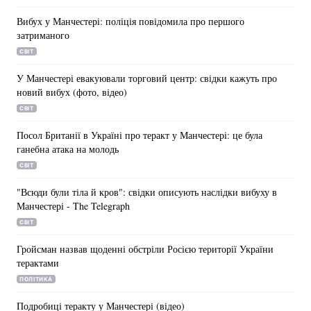
Вибух у Манчестері: поліція повідомила про першого
затриманого
СВІТ
У Манчестері евакуювали торговий центр: свідки кажуть про
новий вибух (фото, відео)
СВІТ
Посол Британії в Україні про теракт у Манчестері: це була
ганебна атака на молодь
СВІТ
"Всюди були тіла й кров": свідки описують наслідки вибуху в
Манчестері - The Telegraph
СВІТ
Гройсман назвав щоденні обстріли Росією території України
терактами
ПОЛІТИКА
Подробиці теракту у Манчестері (відео)