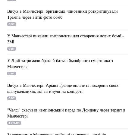
Тема оформлення
Вибух в Манчестері: британські чиновники розкритикували
Трампа через витік фото бомб
СВІТ
У Манчестері виявили компоненти для створення нових бомб -
ЗМІ
СВІТ
У Лівії затримали брата й батька ймовірного смертника з
Манчестера
СВІТ
Вибух в Манчестері: Аріана Гранде оплатить похорони своїх
шанувальників, які загинули на концерті
СВІТ
"Челсі" скасував чемпіонський парад по Лондону через теракт в
Манчестері
ФУТБОЛ
За терактом у Манчестері стоїть ціла мережа - поліція