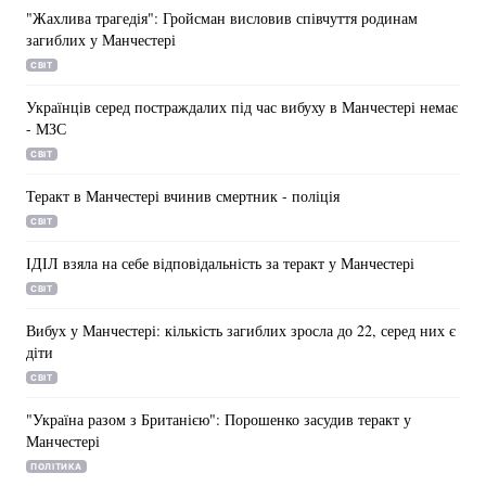
"Жахлива трагедія": Гройсман висловив співчуття родинам
загиблих у Манчестері
СВІТ
Українців серед постраждалих під час вибуху в Манчестері немає
- МЗС
СВІТ
Теракт в Манчестері вчинив смертник - поліція
СВІТ
ІДІЛ взяла на себе відповідальність за теракт у Манчестері
СВІТ
Вибух у Манчестері: кількість загиблих зросла до 22, серед них є
діти
СВІТ
"Україна разом з Британією": Порошенко засудив теракт у
Манчестері
ПОЛІТИКА