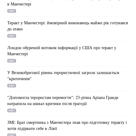
в Манчестері
Лонгріди
СВІТ
Теракт у Манчестері: ймовірний виконавець майже рік готувався
до атаки
Відео з Youtube
Статті
СВІТ
Інтерв'ю
Думки
Лондон обурений витоком інформації у США про теракт у
Манчестері
Архів
Вакансії
СВІТ
Контакти
У Великобританії рівень терористичної загрози залишається
"критичним"
Послуги
СВІТ
"Допомогла терористам перемогти": 23-річна Аріана Гранде
натрапила на шквал критики після трагедії
СВІТ
ЗМІ: Брат смертника з Манчестера знав про підготовку теракту і
хотів підірвати себе в Лівії
СВІТ