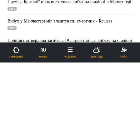
Прем'єр Британії прокоментувала вибух на стадіоні в Манчестері
СВІТ
Вибух у Манчестері міг влаштувати смертник - Reuters
СВІТ
Поліція підтвердила загибель 19 людей під час вибуху на стадіоні
Манчестера
RU
СВІТ
МОВА
ГОЛОВНА
РОЗДІЛИ
ПОГОДА
ЛАЙТ
NBC повідомив про 20 загиблих в результаті вибуху в
Манчестері
СВІТ
ЗМІ повідомляють про "вибухи" біля стадіону в Манчестері під
час концерту, є жертви
СВІТ
© Онлайн-медіа УНІАН - UNIAN.UA, 1998 - 2026 Усі права
дотримано.
04080, м. Київ, вул. Кирилівська, буд. 23. Телефон — +38 (044) 498-
07-60. Адреса електронної пошти — unian.headquoters@unian.net.