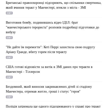
Британські правоохоронці підозрюють, що спільники смертника,
який вчинив теракт у Манчестері, втекли з міста - ЗМІ
СВІТ
Головна
Війна
Виготовив бомбу, подивившись відео ІДІЛ: брат
"манчестерського терориста" розповів подробиці підготовки до
Україна
Політика
вибуху
СВІТ
Економіка
Світ
"Не дайте їм перемогти": Кеті Перрі захистила свою подругу
Аріану Гранде, вбиту горем після теракту
Спорт
Наука
СВІТ
Техно і зв'язок
Лайт
США готові відповісти за витік в ЗМІ даних про теракти в
Манчестері - Тіллерсон
Зброя
Інциденти
СВІТ
Здоров'я
Туризм
Бездомний, який виносив закривавлених дітей зі стадіону
Манчестера, отримав житло, гроші і статус "героя"
Цікавинки
Погода
СВІТ
Екологія
Регіони
Поліція затримала ще одного підозрюваного у справі про теракт