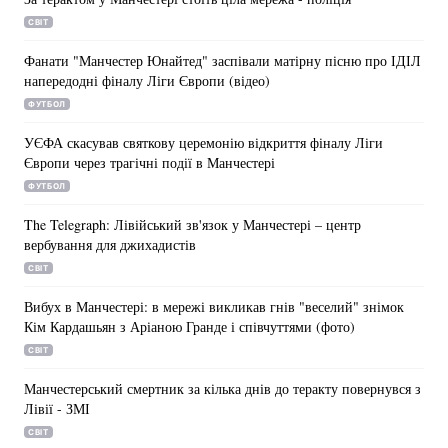
СВІТ
Фанати "Манчестер Юнайтед" заспівали матірну пісню про ІДІЛ
напередодні фіналу Ліги Європи (відео)
ФУТБОЛ
УЄФА скасував святкову церемонію відкриття фіналу Ліги
Європи через трагічні події в Манчестері
ФУТБОЛ
The Telegraph: Лівійський зв'язок у Манчестері – центр
вербування для джихадистів
СВІТ
Вибух в Манчестері: в мережі викликав гнів "веселий" знімок
Кім Кардашьян з Аріаною Гранде і співчуттями (фото)
СВІТ
Манчестерський смертник за кілька днів до теракту повернувся з
Лівії - ЗМІ
СВІТ