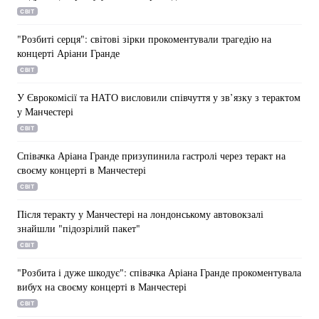
СВІТ
"Розбиті серця": світові зірки прокоментували трагедію на
концерті Аріани Гранде
СВІТ
У Єврокомісії та НАТО висловили співчуття у зв’язку з терактом
у Манчестері
СВІТ
Співачка Аріана Гранде призупинила гастролі через теракт на
своєму концерті в Манчестері
СВІТ
Після теракту у Манчестері на лондонському автовокзалі
знайшли "підозрілий пакет"
СВІТ
"Розбита і дуже шкодує": співачка Аріана Гранде прокоментувала
вибух на своєму концерті в Манчестері
СВІТ