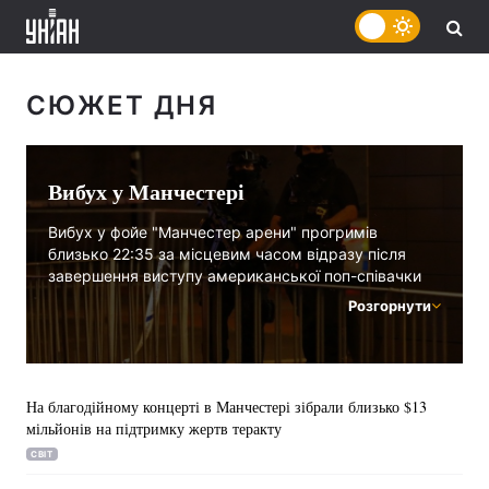
СЮЖЕТ ДНЯ
Вибух у Манчестері
Вибух у фойе "Манчестер арени" прогримів
близько 22:35 за місцевим часом відразу після
завершення виступу американської поп-співачки
Аріана Гранде.
Розгорнути
На благодійному концерті в Манчестері зібрали близько $13
мільйонів на підтримку жертв теракту
СВІТ