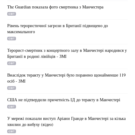
The Guardian показала фото смертника з Манчестера
СВІТ
Рівень терористичної загрози в Британії підвищено до
максимального
СВІТ
Терорист-смертник з концертного залу в Манчестері народився у
Британії в родині лівійців - ЗМІ
СВІТ
Внаслідок теракту у Манчестері було поранено щонайменше 119
осіб - ЗМІ
СВІТ
США не підтвердили причетність ІД до теракту в Манчестері
СВІТ
У мережі показали виступ Аріани Гранде в Манчестері за кілька
хвилин до вибуху (відео)
СВІТ