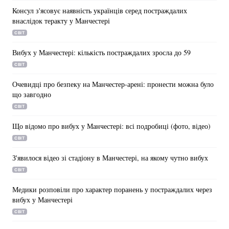
Консул з'ясовує наявність українців серед постраждалих
внаслідок теракту у Манчестері
СВІТ
Вибух у Манчестері: кількість постраждалих зросла до 59
СВІТ
Очевидці про безпеку на Манчестер-арені: пронести можна було
що завгодно
СВІТ
Що відомо про вибух у Манчестері: всі подробиці (фото, відео)
СВІТ
З'явилося відео зі стадіону в Манчестері, на якому чутно вибух
СВІТ
Медики розповіли про характер поранень у постраждалих через
вибух у Манчестері
СВІТ