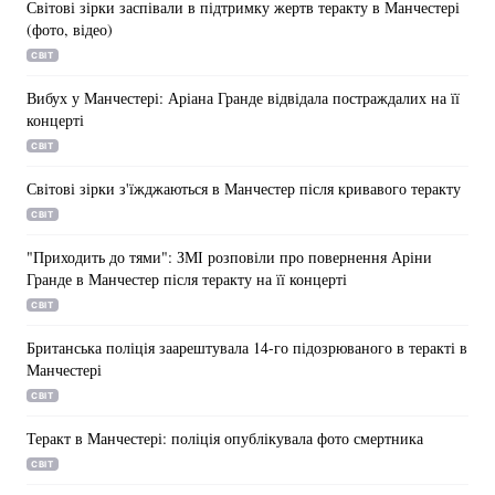
Світові зірки заспівали в підтримку жертв теракту в Манчестері
(фото, відео)
СВІТ
Вибух у Манчестері: Аріана Гранде відвідала постраждалих на її
концерті
СВІТ
Світові зірки з'їжджаються в Манчестер після кривавого теракту
СВІТ
"Приходить до тями": ЗМІ розповіли про повернення Аріни
Гранде в Манчестер після теракту на її концерті
СВІТ
Британська поліція заарештувала 14-го підозрюваного в теракті в
Манчестері
СВІТ
Теракт в Манчестері: поліція опублікувала фото смертника
СВІТ